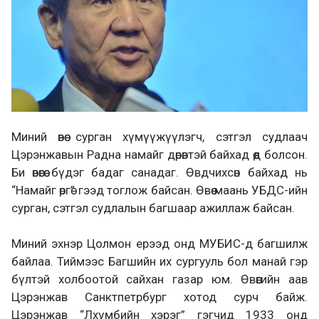
Миний өвөө сурган хүмүүжүүлэгч, сэтгэл судлаач
Цэрэнжавын Радна намайг дөрөвтэй байхад өөд болсон.
Би өвөөгөө бүдэг бадаг санадаг. Өвдчихсөн байхад нь
“Намайг өргө” гээд тоглож байсан. Өвөө маань УБДС-ийн
сурган, сэтгэл судлалын багшаар ажиллаж байсан.
Миний эхнэр Цолмон ерээд онд МУБИС-д багшилж
байлаа. Тиймээс Багшийн их сургууль бол манай гэр
бүлтэй холбоотой сайхан газар юм. Өвөөгийн аав
Цэрэнжав Санктпетрбург хотод сурч байж.
Цэрэнжав “Лхүмбийн хэрэг” гэгчид 1933 онд