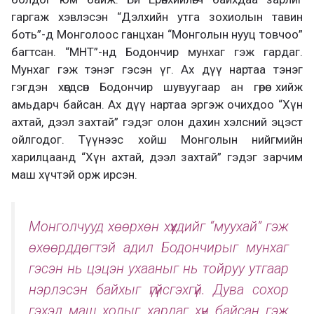
гаргаж хэвлэсэн “Дэлхийн утга зохиолын тавин
боть”-д Монголоос ганцхан “Монголын нууц товчоо”
багтсан. “МНТ”-нд Бодончир мунхаг гэж гардаг.
Мунхаг гэж тэнэг гэсэн үг. Ах дүү нартаа тэнэг
гэгдэн хөөгдсөн Бодончир шувуугаар ан гөрөө хийж
амьдарч байсан. Ах дүү нартаа эргэж очихдоо “Хүн
ахтай, дээл захтай” гэдэг олон дахин хэлсний эцэст
ойлгодог. Түүнээс хойш Монголын нийгмийн
харилцаанд “Хүн ахтай, дээл захтай” гэдэг зарчим
маш хүчтэй орж ирсэн.
Монголчууд хөөрхөн хүүхдийг “муухай” гэж
өхөөрддөгтэй адил Бодончирыг мунхаг
гэсэн нь цэцэн ухааныг нь тойруу утгаар
нэрлэсэн байхыг үгүйсгэхгүй. Дува сохор
гэхэд маш холыг хардаг хүн байсан гэж