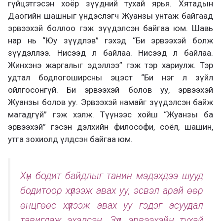
гүйцэтгэсэн хоёр зүүдний тухай ярья. Хятадын
Даогийн шашныг үндэслэгч Жуанзы унтаж байгаад
эрвээхэй боллоо гэж зүүдэлсэн байгаа юм. Шавь
нар нь “Юу зүүдлэв” гэхэд “Би эрвээхэй болж
зүүдэллээ. Нисээд л байлаа. Нисээд л байлаа.
Жинхэнэ жаргалыг эдэллээ” гэж тэр хариулж. Тэр
удтал бодлогоширсны эцэст “Би нэг л зүйл
ойлгосонгүй. Би эрвээхэй болов уу, эрвээхэй
Жуанзы болов уу. Эрвээхэй намайг зүүдэлсэн байж
магадгүй” гэж хэлж. Түүнээс хойш “Жуанзы ба
эрвээхэй” гэсэн дэлхийн философи, соёл, шашин,
утга зохиолд үлдсэн байгаа юм.
Хүн бодит байдлыг танин мэдэхдээ шууд
бодитоор хүлээж авах уу, эсвэл арай өөр
өнцгөөс хүлээж авах уу гэдэг асуудал
тавигдаж эхэлсэн. Зүүд, эрвээхэйн тухай