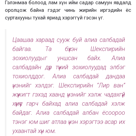
Гэлэнмаа болоод лам хүн ийм садар самуун явдалд
оролцож байна гэдэг чинь жирийн иргэдийн ёс
суртахууны тухай яриад хэрэггүй гэсэн үг.
Цаашаа хараад сууж буй алиа салбадай
байгаа. Та бүхэн Шекспирийн
зохиолуудыг уншсан байх. Алиа
салбадайн дүр түүний зохиолуудад элбэг
тохиолддог. Алиа салбадай дандаа
үнэнийг хэлдэг. Шекспирийн “Лир ван”
жүжигт гэхэд хаанд үнэнийг хэлж чадахгүй
хүмүүс гарч байхад алиа салбадай хэлж
байдаг. Алиа салбадай албан ёсоороо
тэнэг юм шиг атлаа үнэн хэрэгтээ асар их
ухаантай хүн юм.