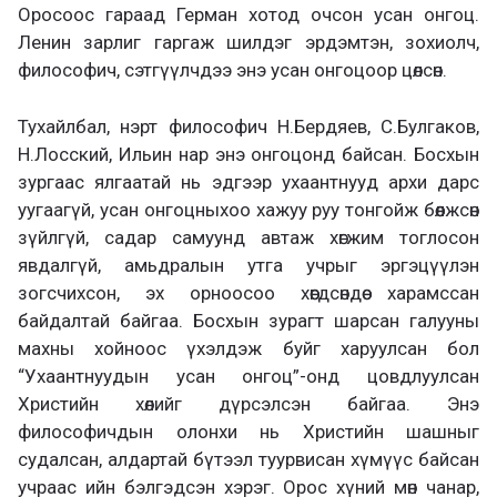
Оросоос гараад Герман хотод очсон усан онгоц.
Ленин зарлиг гаргаж шилдэг эрдэмтэн, зохиолч,
философич, сэтгүүлчдээ энэ усан онгоцоор цөлсөн.
Тухайлбал, нэрт философич Н.Бердяев, С.Булгаков,
Н.Лосский, Ильин нар энэ онгоцонд байсан. Босхын
зургаас ялгаатай нь эдгээр ухаантнууд архи дарс
уугаагүй, усан онгоцныхоо хажуу руу тонгойж бөөлжсөн
зүйлгүй, садар самуунд автаж хөгжим тоглосон
явдалгүй, амьдралын утга учрыг эргэцүүлэн
зогсчихсон, эх орноосоо хөөгдсөндөө харамссан
байдалтай байгаа. Босхын зурагт шарсан галууны
махны хойноос үхэлдэж буйг харуулсан бол
“Ухаантнуудын усан онгоц”-онд цовдлуулсан
Христийн хөлийг дүрсэлсэн байгаа. Энэ
философичдын олонхи нь Христийн шашныг
судалсан, алдартай бүтээл туурвисан хүмүүс байсан
учраас ийн бэлгэдсэн хэрэг. Орос хүний мөн чанар,