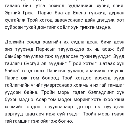
талаас биш утга зохиол судлаачийн хувьд ярья.
Эртний Грект Парис баатар Елена гүнжид дурлан
хулгайлж Трой хотод аваачсанаас дайн дэгдэж, хот
сүйрсэн тухай домгийг соёлт хүн төрөлхтөн мэднэ.
Дэлхийн соёлд хамгийн их судлагдсан, бичигдсэн
энэ түүхэнд Парисыг төрүүлэхдээ эх нь асаж буй
бамбар төрүүллээ гэж зүүдэлсэн тухай өгүүлдэг. Зүүд
тайлагч бүсгүй эл зүүдийг “Трой хотыг шатаах хүн
байна” гээд нялх Парисыг ууланд аваачиж хаяулж.
Парис өсөж том болоод Трой хотдоо ирэхэд зүүд
тайлагчийн үгийг умартсанаар хожмын их гай гамшиг
үүдсэн байна. Тройн морь гэдэг бэлгэдлийг хүн
бүхэн мэднэ. Асар том модон морийг хотынхоо хана
хэрмийг эвдэн оруулсанаар дотор нь нуугдсан
цэргүүд шөнө гарч ирж сүйтгэдэг. Тройн морь гэвэл
гай гамшиг гэж ойлгож болно.