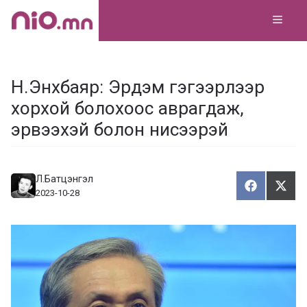
Skip
MEN
to
content
Н.Энхбаяр: Эрдэм гэгээрлээр
хорхой болохоос аврагдаж,
эрвээхэй болон нисээрэй
Л.Батцэнгэл
Хуваалца
Түг
Х
Т
2023-10-28
у
ү
в
г
а
э
а
э
л
х
ц
а
х