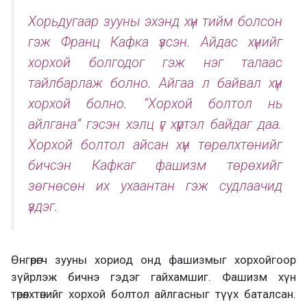
Хорьдугаар зууны эхэнд хүн тийм болсон
гэж Франц Кафка үзсэн. Айдас хүнийг
хорхой болгодог гэж нэг талаас
тайлбарлаж болно. Айгаа л байвал хүн
хорхой болно. “Хорхой болтол нь
айлгана” гэсэн хэлц үг хүртэл байдаг даа.
Хорхой болтол айсан хүн төрөлхтөнийг
бичсэн Кафкаг фашизм төрөхийг
зөгнөсөн их ухаантан гэж судлаачид
үздэг.
Өнгөрөгч зууны хориод онд фашизмыг хорхойгоор
зүйрлэж бичнэ гэдэг гайхамшиг. Фашизм хүн
төрөлхтөнийг хорхой болтол айлгасныг түүх баталсан.