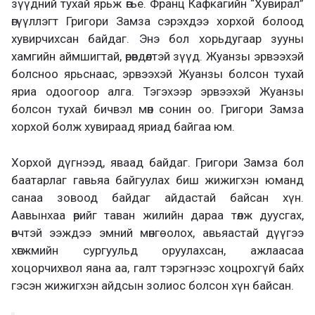
зүүдний тухай ярьж өгье. Франц Кафкагийн “Хувирал”
өгүүллэгт Григори Замза сэрэхдээ хорхой болоод
хувирчихсан байдаг. Энэ бол хорьдугаар зууны
хамгийн аймшигтай, өрөвдөлтэй зүүд. Жуанзы эрвээхэй
болсноо ярьснаас, эрвээхэй Жуанзы болсон тухай
яриа одоогоор алга. Тэгэхээр эрвээхэй Жуанзы
болсон тухай бичвэл мөн сонин оо. Григори Замза
хорхой болж хувираад яриад байгаа юм.
Хорхой дүгнээд, яваад байдаг. Григори Замза бол
баатарлаг гавьяа байгуулах биш жижигхэн юманд
санаа зовоод байдаг айдастай байсан хүн.
Аавынхаа өрийг таван жилийн дараа төлж дуусгах,
өвчтэй ээждээ эмний мөнгө олох, авьяастай дүүгээ
хөгжмийн сургуульд оруулахсан, ажлаасаа
хоцорчихвол яана аа, галт тэрэгнээс хоцрохгүй байх
гэсэн жижигхэн айдсын золиос болсон хүн байсан.