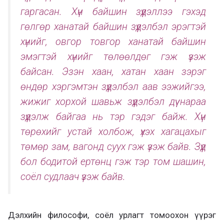
гаргасан. Хүн байшин зүүдэллээ гэхэд
гөлгөр ханатай байшин зүүдэлбэл эрэгтэй
хүнийг, овгор товгор ханатай байшин
эмэгтэй хүнийг төлөөлдөг гэж үзэж
байсан. Эзэн хаан, хатан хаан зэрэг
өндөр хэргэмтэн зүүдэлбэл аав ээжийгээ,
жижиг хорхой шавьж зүүдэлбэл дүү нараа
зүүдэлж байгаа нь тэр гэдэг байж. Хүн
төрөхийг устай холбож, үхэх хагацахыг
төмөр зам, вагонд суух гэж үзэж байв. Зүүд
бол бодитой ертөнц гэж тэр том шашин,
соёл судлаач үзэж байв.
Дэлхийн философи, соёл урлагт томоохон үүрэг