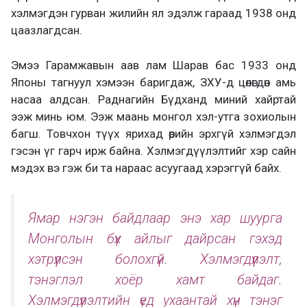
хэлмэгдэн гурван жилийн ял эдэлж гараад 1938 онд
цаазлагдсан.
Эмээ Гарамжавын аав лам Шарав бас 1933 онд
Японы тагнуул хэмээн баригдаж, ЗХУ-д цөлөгдөн амь
насаа алдсан. Раднагийн Бүдханд миний хайртай
ээж минь юм. Ээж маань монгол хэл-утга зохиолын
багш. Товчхон түүх ярихад өөрийн эрхгүй хэлмэгдэл
гэсэн үг гарч ирж байна. Хэлмэгдүүлэлтийг хэр сайн
мэдэх вэ гэж би та нараас асуугаад хэрэггүй байх.
Ямар нэгэн байдлаар энэ хар шуурга
Монголын бүх айлыг дайрсан гэхэд
хэтрүүлсэн болохгүй. Хэлмэгдүүлэлт,
тэнэглэл хоёр хамт байдаг.
Хэлмэгдүүлэлтийн үед ухаантай хүн тэнэг