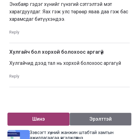
Энхбаяр гэдэг хүнийг гүнзгий сэтгэлтэй мэт
харагдуулдаг. Яах гэж улс төрөөр явав даа гэж бас
харамсдаг битүүхэндээ.
Reply
Хулгайч бол хорхой болохоос аргагүй
Хулгайчид дээд тал нь хорхой болохоос аргагүй
Reply
Шинэ
Эрэлттэй
Зэвсэгт хүчний жанжин штабтай хамтын
ажиллагаагаа үргэлжлүүлнэ