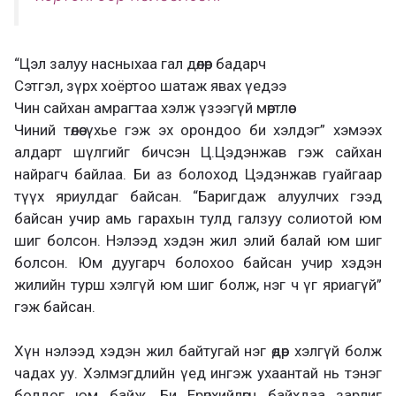
“Цэл залуу насныхаа гал дөлөөр бадарч
​Сэтгэл, зүрх хоёртоо шатаж явах үедээ
​Чин сайхан амрагтаа хэлж үзээгүй мөртлөө
​Чиний төлөө үхье гэж эх орондоо би хэлдэг” хэмээх
алдарт шүлгийг бичсэн Ц.Цэдэнжав гэж сайхан
найрагч байлаа. Би аз болоход Цэдэнжав гуайгаар
түүх яриулдаг байсан. “Баригдаж алуулчих гээд
байсан учир амь гарахын тулд галзуу солиотой юм
шиг болсон. Нэлээд хэдэн жил элий балай юм шиг
болсон. Юм дуугарч болохоо байсан учир хэдэн
жилийн турш хэлгүй юм шиг болж, нэг ч үг яриагүй”
гэж байсан.
Хүн нэлээд хэдэн жил байтугай нэг өдөр хэлгүй болж
чадах уу. Хэлмэгдлийн үед ингэж ухаантай нь тэнэг
болдог юм байж. Би Ерөнхийлөгч байхдаа зарлиг