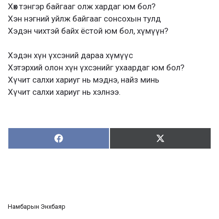
Хөх тэнгэр байгааг олж хардаг юм бол?
Хэн нэгний уйлж байгааг сонсохын тулд
Хэдэн чихтэй байх ёстой юм бол, хүмүүн?
Хэдэн хүн үхсэний дараа хүмүүс
Хэтэрхий олон хүн үхсэнийг ухаардаг юм бол?
Хүчит салхи хариуг нь мэднэ, найз минь
Хүчит салхи хариуг нь хэлнээ.
Хуваалцах:
Түгээх:
Х
Т
у
ү
в
г
а
э
а
э
л
х
ц
а
Намбарын Энхбаяр
х