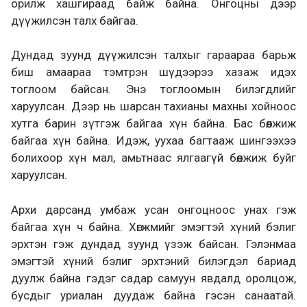
орилж хашгираад байж байна. Онгоцны дээр
дүүжилсэн талх байгаа.
Дундад зуунд дүүжилсэн талхыг гараараа барьж
биш амаараа тэмтрэн шүдээрээ хазаж идэх
тоглоом байсан. Энэ тоглоомын билэгдлийг
харуулсан. Дээр нь шарсан тахианы махны хойноос
хутга барин зүтгэж байгаа хүн байна. Бас бөөлжиж
байгаа хүн байна. Идэж, уухаа багтааж шингээхээ
болихоор хүн мал, амьтнаас ялгаагүй бөөлжиж буйг
харуулсан.
Архи дарсанд умбаж усан онгоцноос унах гэж
байгаа хүн ч байна. Хөгжмийг эмэгтэй хүний бэлиг
эрхтэн гэж дундад зуунд үзэж байсан. Гэлэнмаа
эмэгтэй хүний бэлиг эрхтэний билэгдэл бариад
дуулж байна гэдэг садар самуун явдалд оролцож,
бусдыг уриалан дуудаж байна гэсэн санаатай.