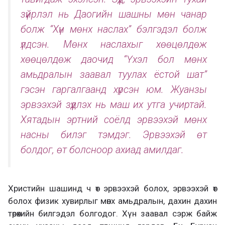
зүйрлэл нь Даогийн шашны мөн чанар
болж “Хүн мөнх наслах” бэлгэдэл болж
үлдсэн. Мөнх наслахыг хөөцөлдөж
хөөцөлдөж даочид “Үхэл бол мөнх
амьдралын заавал туулах ёстой шат”
гэсэн гаргалгаанд хүрсэн юм. Жуанзы
эрвээхэй зүүдлэх нь маш их утга учиртай.
Хятадын эртний соёлд эрвээхэй мөнх
насны билэг тэмдэг. Эрвээхэй өт
болдог, өт болсноор ахиад амилдаг.
Христийн шашинд ч өт эрвээхэй болох, эрвээхэй өт
болох физик хувирлыг мөнх амьдралын, дахин дахин
төрөхийн билгэдэл болгодог. Хүн заавал сэрж байж