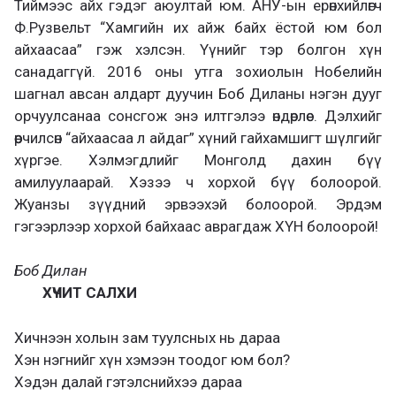
Тиймээс айх гэдэг аюултай юм. АНУ-ын ерөнхийлөгч
Ф.Рузвельт “Хамгийн их айж байх ёстой юм бол
айхаасаа” гэж хэлсэн. Үүнийг тэр болгон хүн
санадаггүй. 2016 оны утга зохиолын Нобелийн
шагнал авсан алдарт дуучин Боб Диланы нэгэн дууг
орчуулсанаа сонсгож энэ илтгэлээ өндөрлөе. Дэлхийг
өөрчилсөн “айхаасаа л айдаг” хүний гайхамшигт шүлгийг
хүргэе. Хэлмэгдлийг Монголд дахин бүү
амилуулаарай. Хэзээ ч хорхой бүү болоорой.
Жуанзы зүүдний эрвээхэй болоорой. Эрдэм
гэгээрлээр хорхой байхаас аврагдаж ХҮН болоорой!
Боб Дилан
ХҮЧИТ САЛХИ
Хичнээн холын зам туулсных нь дараа
Хэн нэгнийг хүн хэмээн тоодог юм бол?
Хэдэн далай гэтэлснийхээ дараа