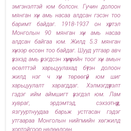
эмгэнэлтэй юм болсон. Гучин долоон
мянган хүн амь насаа алдсан гэсэн тоо
баримт байдаг. 1918-1937 он хүртэл
Монголын 90 мянган хүн амь насаа
алдсан байгаа юм. Жилд 5.3 мянган
хүнээр өссөн тоо байдаг. Шууд утгаар авч
үзэхэд амь үрэгдсэн хүмүүсийн тоог хүн амын
өсөлттэй харьцуулахад бүтэн долоон
жилд нэг ч хүн төрөөгүй юм шиг
харьцуулалт харагддаг. Хэлмэгдүүлэлт
гэдэг ийм аймшигт үзэгдэл юм. Лам
хувраг, эрдэмтэд, сэхээтнүүд,
язгууртнуудаа барьж устгасан гэдэг
утгаараа Монголын нийгмийн хөгжилд
хортойгоор нөлөөлсөн.