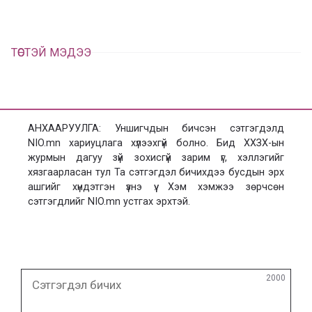
ТӨСТЭЙ МЭДЭЭ
АНХААРУУЛГА: Уншигчдын бичсэн сэтгэгдэлд
NIO.mn хариуцлага хүлээхгүй болно. Бид ХХЗХ-ын
журмын дагуу зүй зохисгүй зарим үг, хэллэгийг
хязгаарласан тул Та сэтгэгдэл бичихдээ бусдын эрх
ашгийг хүндэтгэн үзнэ үү. Хэм хэмжээ зөрчсөн
сэтгэгдлийг NIO.mn устгах эрхтэй.
Сэтгэгдэл
2000
бичих