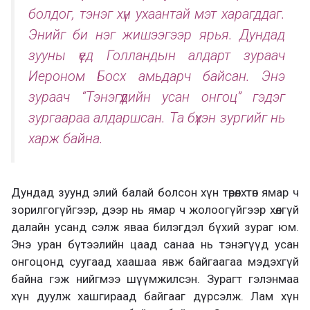
болдог, тэнэг хүн ухаантай мэт харагддаг.
Энийг би нэг жишээгээр ярья. Дундад
зууны үед Голландын алдарт зураач
Иероном Босх амьдарч байсан. Энэ
зураач “Тэнэгүүдийн усан онгоц” гэдэг
зургаараа алдаршсан. Та бүхэн зургийг нь
харж байна.
Дундад зуунд элий балай болсон хүн төрөлхтөн ямар ч
зорилгогүйгээр, дээр нь ямар ч жолоогүйгээр хөлгүй
далайн усанд сэлж яваа билэгдэл бүхий зураг юм.
Энэ уран бүтээлийн цаад санаа нь тэнэгүүд усан
онгоцонд суугаад хаашаа явж байгаагаа мэдэхгүй
байна гэж нийгмээ шүүмжилсэн. Зурагт гэлэнмаа
хүн дуулж хашгираад байгааг дүрсэлж. Лам хүн