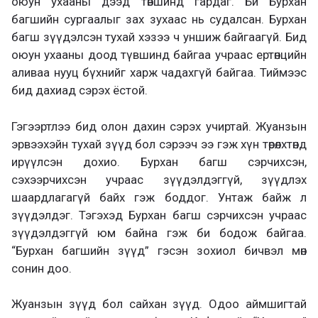
оюун ухааны дээд төвшинд гардаг. Би Бурхан
багшийн сургаалыг зах зухаас нь судалсан. Бурхан
багш зүүдэлсэн тухай хэзээ ч уншиж байгаагүй. Бид
оюун ухааны доод түвшинд байгаа учраас ертөнцийн
аливаа нууц бүхнийг харж чадахгүй байгаа. Тиймээс
бид дахиад сэрэх ёстой.
Гэгээртлээ бид олон дахин сэрэх учиртай. Жуанзын
эрвээхэйн тухай зүүд бол сэрээч ээ гэж хүн төрөлхтөнд
ирүүлсэн дохио. Бурхан багш сэрчихсэн,
сэхээрчихсэн учраас зүүдэлдэггүй, зүүдлэх
шаардлагагүй байх гэж боддог. Унтаж байж л
зүүдэлдэг. Тэгэхэд Бурхан багш сэрчихсэн учраас
зүүдэлдэггүй юм байна гэж би бодож байгаа.
“Бурхан багшийн зүүд” гэсэн зохиол бичвэл мөн
сонин доо.
Жуанзын зүүд бол сайхан зүүд. Одоо аймшигтай