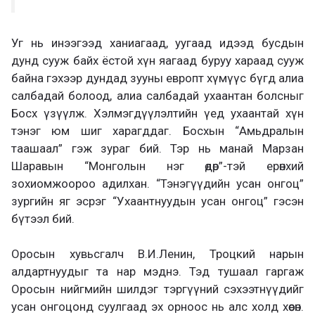
Уг нь инээгээд ханиагаад, уугаад идээд бусдын
дунд сууж байх ёстой хүн яагаад буруу хараад сууж
байна гэхээр дундад зууны европт хүмүүс бүгд алиа
салбадай болоод, алиа салбадай ухаантан болсныг
Босх үзүүлж. Хэлмэгдүүлэлтийн үед ухаантай хүн
тэнэг юм шиг харагддаг. Босхын “Амьдралын
таашаал” гэж зураг бий. Тэр нь манай Марзан
Шаравын “Монголын нэг өдөр”-тэй ерөнхий
зохиомжоороо адилхан. “Тэнэгүүдийн усан онгоц”
зургийн яг эсрэг “Ухаантнуудын усан онгоц” гэсэн
бүтээл бий.
Оросын хувьсгалч В.И.Ленин, Троцкий нарын
алдартнуудыг та нар мэднэ. Тэд тушаал гаргаж
Оросын нийгмийн шилдэг тэргүүний сэхээтнүүдийг
усан онгоцонд суулгаад эх орноос нь алс холд хөөсөн.