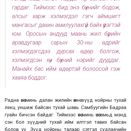
гардаг. Тиймээс бид энэ бүхнийг бодож,
алсыг харж хэлмэгдэл гэгч аймшигт
мангасыг дахин амилуулахгүй байх үүрэгтэй
юм. Оросын андууд маань жил бүрийн
аравдугаар сарын 30-ны өдрийг
хэлмэгдэгсдээ дурсах өдөр болгож,
хэлмэгдсэн хүн бүхний нэрийг дууддаг.
Манайх бас ийм өдөртэй болоосой гэж
хааяа боддог.
Радна өвөө минь далан жилийн өмнө зүүд нойрны тухай
лекц уншиж байсан тухай шавь Самбуугийн Бадраа
гуайн бичсэн байдаг. Тиймээс өвөө минь өнөө амьд мэнд
сэн бол зүүдний тухай ийм илтгэл тавих байсан
болов уу. Зүүд нойрны талаар сэтгэл судлаачийн