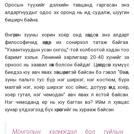
Оросын түүхийг дэлхийн тавцанд гаргасан энэ
алдартнуудыг одоо эх оронд нь ид судалж, шуугин
биширч байна.
Өнгөрөгч зууны хорин хоёр онд хөөгдсөн энэ алдарт
философичид өнөөдөр их сонирхол татаж байгаа.
“Ухаантнуудын усан онгоц”-той холбоотой хэдэн тоо
баримт хэлье. Лениний зарлигаар 20-40 хүнийг эх
орноос нь заавал хөөх болсон байдаг. Цөлөгдсөн хүмүүс
биедээ юу авч явах зөвшөөрөлтэй байсан бэ гэвэл “Өвөл,
зуны пальто тус бүр нэг ширхэг, нэг костюм, бүрх
малгай нэг, хоёр ширхэг хос оймс, дотуур өмд хоёр,
хоёр гутал, нэг чемодан” авч явах л ёстой байсан.
Нэг чемоданд ер нь юу багтах вэ? Ийм л хувцас
хунар үлдээгээд бүх хөрөнгийг нь хурааж байсан.
Монголын хэлмэгдэл бол туйлын