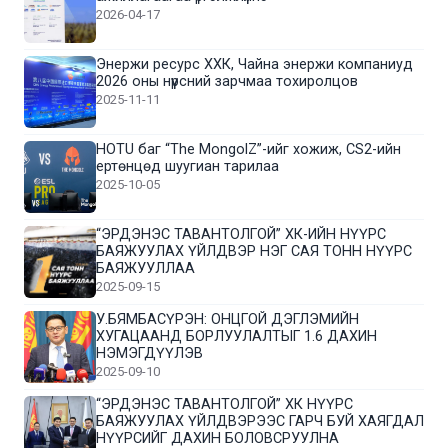
2026-04-17
Энержи ресурс ХХК, Чайна энержи компаниуд
2026 оны нүүрсний зарчмаа тохиролцов
2025-11-11
HOTU баг “The MongolZ”-ийг хожиж, CS2-ийн
ертөнцөд шуугиан тарилаа
2025-10-05
“ЭРДЭНЭС ТАВАНТОЛГОЙ” ХК-ИЙН НҮҮРС
БАЯЖУУЛАХ ҮЙЛДВЭР НЭГ САЯ ТОНН НҮҮРС
БАЯЖУУЛЛАА
2025-09-15
У.БЯМБАСҮРЭН: ОНЦГОЙ ДЭГЛЭМИЙН
ХУГАЦААНД БОРЛУУЛАЛТЫГ 1.6 ДАХИН
НЭМЭГДҮҮЛЭВ
2025-09-10
“ЭРДЭНЭС ТАВАНТОЛГОЙ” ХК НҮҮРС
БАЯЖУУЛАХ ҮЙЛДВЭРЭЭС ГАРЧ БУЙ ХАЯГДАЛ
НҮҮРСИЙГ ДАХИН БОЛОВСРУУЛНА