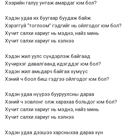
Хээрийн галуу унтаж амардаг юм бол?
Хэдэн удаа их буугаар буудаж байж
Хэрэггүй “тоглоом” гэдгийг нь ойлгодог юм бол?
Хүчит салхи хариуг нь мэднэ, найз минь
Хүчит салхи хариуг нь хэлнээ.
Хэдэн жил уулс сүндэрлэж байгаад
Хүчирхэг давалгаанд идэгддэг юм бол?
Хэдэн жил амьдарч байгаа хүмүүс
Хэний ч боол биш гэдгээ ойлгодог юм бол?
Хэдэн удаа нүүрээ бууруулсны дараа
Хэний ч зовлонг олж харахаа больдог юм бол?
Хүчит салхи хариуг нь мэднэ, найз минь
Хүчит салхи хариуг нь хэлнээ.
Хэдэн удаа дээшээ харсныхаа дараа хүн