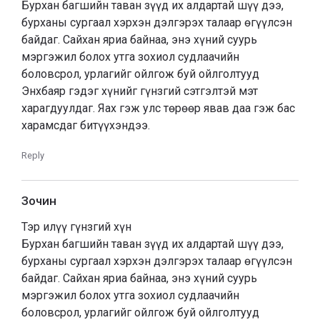
Бурхан багшийн таван зүүд их алдартай шүү дээ,
бурханы сургаал хэрхэн дэлгэрэх талаар өгүүлсэн
байдаг. Сайхан яриа байнаа, энэ хүний суурь
мэргэжил болох утга зохиол судлаачийн
боловсрол, урлагийг ойлгож буй ойлголтууд
Энхбаяр гэдэг хүнийг гүнзгий сэтгэлтэй мэт
харагдуулдаг. Яах гэж улс төрөөр явав даа гэж бас
харамсдаг битүүхэндээ.
Reply
Зочин
Тэр илүү гүнзгий хүн
Бурхан багшийн таван зүүд их алдартай шүү дээ,
бурханы сургаал хэрхэн дэлгэрэх талаар өгүүлсэн
байдаг. Сайхан яриа байнаа, энэ хүний суурь
мэргэжил болох утга зохиол судлаачийн
боловсрол, урлагийг ойлгож буй ойлголтууд