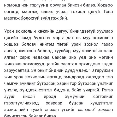
номонд нэн тэргүүнд оруулан бичсэн билээ. Хорвоо
ертөнцөд мартаж, санах учрал тохиол цөөнгүй. Гэвч
мартаж болохгүй зүйл гэж бий.
Уран зохиолын хөгжлийн дагуу, бичигдээгүй хуулиар
цагийн замд бүдгэрч мартагдах нь муу зохиолын
жишээ боловч нийгэм төвтэй уран зохиол газар
авсан, жинхэнэ болоод хуулбар, муу зохиолын зааг
ялгааг харж чадахаа байсан энэ үед энэ мэтийн
жинхэнэ зохиолууд цагийн саалтад орхигдоно гэдэг
харуусалтай. 39 оныг бидний дунд үдэж, 10 гаруйхан
жил уран зохиолын ертөнцөд амьдраад одохдоо тэр
чамгүй зүйлийг бүтээсэн, харин тэр бүтээсэн үнэтийг
үнэлж, хүндлэх сэтгэл бидэнд байх учиртай. Гэгээ
зууж нисэн ирээд хүмүүний сэтгэлийг
гэрэлтүүлчихээд хавраар буцсан хүндэтгэлт
зохиолчийн тухай энэхэн үгсийг хэлхлээ” хэмээн
бичиглэсэн байдаг билээ.