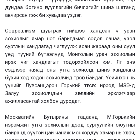
дундаа богино өгүүллэгийн бичлэгийг шинэ шатанд
авчирсан гэж би хувьдаа үздэг.
Соцреализм шувтрах тийшээ хандсан ч уран
зохиолыг ямар нэг баригдмал сэдэл санаа, үзэл
суртлын хандлагад чиглүүлж асан жараад оны сүүл
үед түүний бүтээлүүд Монголын уран зохиолын
ирэх чиг хандлагыг тодорхойлсон юм. Яг энэ
сэдлээр наяад оны утга зохиолд шинэ хандлага
бүхий хэд хэдэн зохиолчид төрсөн байдаг. Үеийнхэн нь
үүнийг Лувсанцэрэн Горький төгсөж ирээд МЗЭ-д
Залуу зохиолчдын зөвлөлийн эрхлэгчээр
ажилласантай холбон дурсдаг.
Москвагийн Бутырины гацаанд М.Горькийн
нэрэмжит утга зохиолын дээд сургуулийн оюутны
байранд сүүтэй цай чанаж монхордуу хамар нь хөлөрч,