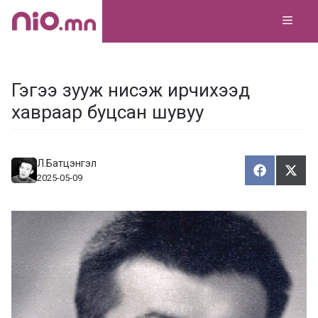
Skip
MEN
to
content
Гэгээ зууж нисэж ирчихээд
хавраар буцсан шувуу
Л.Батцэнгэл
Хуваалца
Түг
Х
Т
2025-05-09
у
ү
в
г
а
э
а
э
л
х
ц
а
х