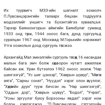
Их туурвигч МЗЭ-ийн шагналт зохиолч
П.Лувсанцэрэнгийн талаарх бяцхан тодруулга
мэдээллийг уншигч та бүхэнтэйгээ хуваалцъя.
Тэрээр Баянхонгорын аймгийн Баянбулаг суманд
1933 онд төрж, 1944 оноос бага, дунд сургуульд
суралцан 1967 онд Москвад М.Горькийн нэрэмжит
Утга зохиолын дээд сургууль төгсжээ.
Архангайд Мал эмнэлгийн сургууль төгсөөд 16 насандаа
малын бага эмч болж хөдөө орон нутагт ажиллаж
байсан аж. Уран бүтээлээ 1962 оноос эхэлж “Нар
шингээгүй”, “Ус шиг цэнхэр”, “Хаврын шувуу”, “Мөнгөн
аяга”, “Сарны сонат”, “Нүүдэл” зэрэг олон өгүүллэг,
“Хөдөөгийн дуун” тууж бичсэн нь “Нар шингээгүй”,
“Оддын дор”, “Хаврын шувуу”, “Бодол”, “Учрал”,
“Усны эргүүлэг буюу Борзооны явдал” зэрэг ном
болон хэвлэгджээ. “П.Лувсанцэрэн сэтгэлзүйн