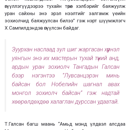
өгүүллэгүүдээрээ тухайн төрөл хэлбэрийг баяжуулж
уран сайхны энэ эрэл нээлтийг залгамж үеийн
зохиолчид баяжуулсан билээ” гэж нэрт шүүмжлэгч
Х.Сампилдэндэв өгүүлсэн байдаг.
Зуурхан наслаад зул шиг жаргасан хүүрнэл
уянгын энэ их мастерын тухай түүний анд,
ардын уран зохиолч Тангадын Галсан
бээр нэгэнтээ “Лувсанцэрэн минь
байсан бол Нобелийн шагнал авах
монгол зохиолч байсан” гэж надтай
хөөрөлдөхдөө халаглан дурссан удаатай.
Т.Галсан багш маань “Амьд мэнд үлдвэл алсдаа