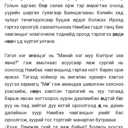
Голын адгаас Өвөр салаа орж тэр амрагтаа очоод
үүрийн шаргал гуяагаар Баянцагааны бэлийн хад
чулууг тачигнуулсаар буцаж ирдэг болжээ. Ирээд
гэртээ оролгүй, саахалтынхаа Намбаа гэдэг ганц бие
чавганцыг номгочилж тэднийд ороод тэрлэгээ өрөөлдөн
нөмөрч үд хүртэл унтана.
Гэтэл нэг өглөө эцэг нь “Манай нэг муу бэлтрэг хаа
явна?” гэж амьтнаас асуусаар явж сургий нь
сонсоод Намбаа чавганцынд гартаа ногт барин орж
иржээ. Тэгээд хоймор нь амгалан хурхирч хэвтээ
хүүгээ хармагц “Мөөн” гэж амандаа шивэгнэн хэлснээ
ухасхийж, нөмөрч хэвтсэн тэрлэгий нь хуу татаад
барьж явсан ногтоороо хүрэн даалимбан өмдтэй бөгс
рүү нь пад хийтэл дуу ихтэй ороолгоод өөд нь дахин
далайхын зуур Намбаа чавганцын унийг бас
ороолгож, хуурай тос тортгийг манартал бутраана.
-Хүүе, Ламжав гуай та яаж байна? Болиоч хүүгээ,