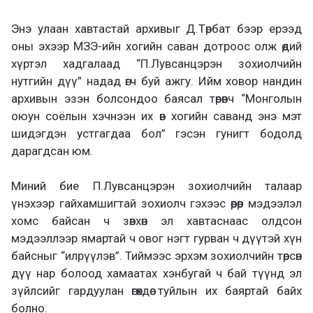
Энэ улаан хавтастай архивыг Д.Төрбат бээр ерээд
оны эхээр МЗЭ-ийн хогийн саван дотроос олж өдий
хүртэл хадгалаад “П.Лувсанцэрэн зохиолчийн
нутгийн дүү” надад өгч буй ажгу. Ийм ховор нандин
архивын эзэн болсондоо баясал төрөвч “Монголын
оюун соёлын хэчнээн их өв хогийн саванд энэ мэт
шидэгдэн устгагдаа бол” гэсэн гунигт бодолд
дарагдсан юм.
Миний бие П.Лувсанцэрэн зохиолчийн талаар
үнэхээр гайхамшигтай зохиолч гэхээс өөрөөр мэдээлэл
хомс байсан ч зөвхөн эл хавтаснаас олдсон
мэдээллээр ямартай ч овог нэгт гурван ч дүүтэй хүн
байсныг “илрүүлэв”. Тиймээс эрхэм зохиолчийн төрсөн
дүү нар болоод хамаатах хэнбугай ч бай түүнд эл
зүйлсийг гардуулан өгөхдөө туйлын их баяртай байх
болно.