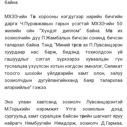
байна.
МХЗЭ-ийн Төв хорооны нэгдүгээр нарийн бичгийн
дарга Ч.Пүрэвжавын гарын үсэгтэй МХЗЭ-ийн 50
жилийн ойн “Хүндэт диплом” байна. Мөн их
зохиолчийн дүү П.Жамбалын бичсэн сонинд бичсэн
талархал байна. Тэнд “Миний төрсөн ах П.Лувсанцэрэн
зуурдаар нас барж, бидэнд тохиолдсон уй
гашуудлыг сэтгэл зүрхээрээ хуваалцан гүн
туслалцаа үзүүлсэн хотын нэгдсэн эмнэлэг, Силикат
тоосго шохойн үйлдвэрийн хамт олон, залуу
зохиолчдын дугуйлангийнханд баяр талархлаа
илэрхийлье” гэжээ.
Энэ улаан хавтсанд зохиолч Лувсанцэрэнтэй
М.Горькийн нэрэмжит Утга зохиолын дээд
сургуульд хамт суралцаж байсан төрийн шагналт яруу
найрагч Нямбуугийн Нямдорж, зохиолч Д.Гармаа,