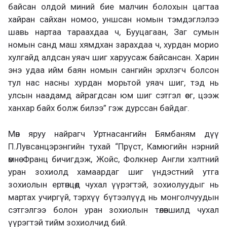
байсан олдой миний бие малчин болохын цагтаа
хайран сайхан номоо, уншсан номын тэмдэглэлээ
шавь нартаа тараахдаа ч, Бууцагаан, Заг сумын
номын санд маш хямдхан зарахдаа ч, хурдан морио
хулгайд алдсан уяач шиг харуусаж байсансан. Харин
энэ удаа ийм баян номын сангийн эрхлэгч болсон
тул нас насны хурдан морьтой уяач шиг, тэд нь
улсын наадамд айрагдсан юм шиг сэтгэл өег, цээж
ханхар байх болж билээ” гэж дурссан байдаг.
Мөн яруу найрагч Уртнасангийн Бямбаням дүү
П.Лувсанцэрэнгийн тухай “Прүст, Камюгийн нэрний
өмнө Франц бичигдэж, Жойс, Фолкнер Англи хэлтний
уран зохиолд хамаардаг шиг үндэстний утга
зохиолын ертөнцөд чухал үүрэгтэй, зохиолуудыг нь
мартах учиргүй, тэрхүү бүтээлүүд нь монголчуудын
сэтгэлгээ болон уран зохиолын төлөвшилд чухал
үүрэгтэй тийм зохиолчид бий.