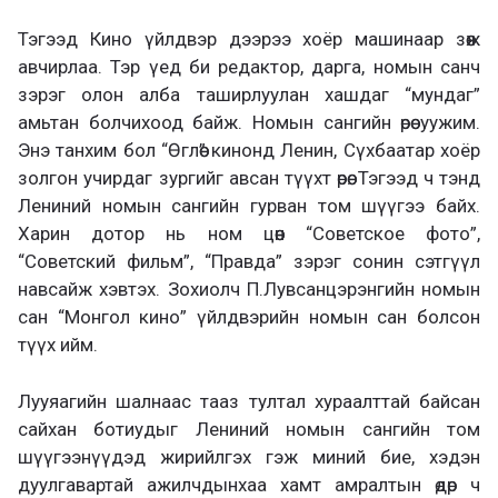
Тэгээд Кино үйлдвэр дээрээ хоёр машинаар зөөж
авчирлаа. Тэр үед би редактор, дарга, номын санч
зэрэг олон алба таширлуулан хашдаг “мундаг”
амьтан болчихоод байж. Номын сангийн өрөө уужим.
Энэ танхим бол “Өглөө” кинонд Ленин, Сүхбаатар хоёр
золгон учирдаг зургийг авсан түүхт өрөө. Тэгээд ч тэнд
Лениний номын сангийн гурван том шүүгээ байх.
Харин дотор нь ном цөөн “Советское фото”,
“Советский фильм”, “Правда” зэрэг сонин сэтгүүл
навсайж хэвтэх. Зохиолч П.Лувсанцэрэнгийн номын
сан “Монгол кино” үйлдвэрийн номын сан болсон
түүх ийм.
Лууяагийн шалнаас тааз тултал хураалттай байсан
сайхан ботиудыг Лениний номын сангийн том
шүүгээнүүдэд жирийлгэх гэж миний бие, хэдэн
дуулгавартай ажилчдынхаа хамт амралтын өдөр ч