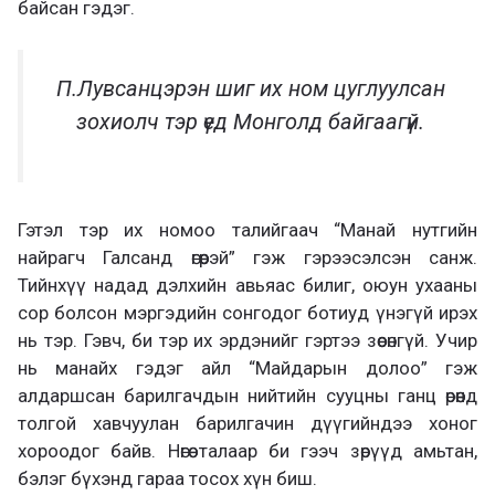
байсан гэдэг.
П.Лувсанцэрэн шиг их ном цуглуулсан
зохиолч тэр үед Монголд байгаагүй.
Гэтэл тэр их номоо талийгаач “Манай нутгийн
найрагч Галсанд өгөөрэй” гэж гэрээсэлсэн санж.
Тийнхүү надад дэлхийн авьяас билиг, оюун ухааны
сор болсон мэргэдийн сонгодог ботиуд үнэгүй ирэх
нь тэр. Гэвч, би тэр их эрдэнийг гэртээ зөөсөнгүй. Учир
нь манайх гэдэг айл “Майдарын долоо” гэж
алдаршсан барилгачдын нийтийн сууцны ганц өрөөнд
толгой хавчуулан барилгачин дүүгийндээ хоног
хороодог байв. Нөгөө талаар би гээч зөрүүд амьтан,
бэлэг бүхэнд гараа тосох хүн биш.