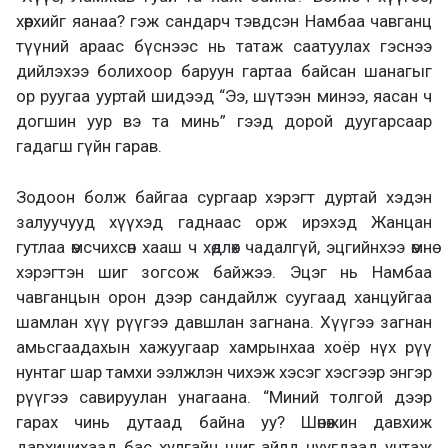
хөөрхийг яанаа? гэж сандарч тэвдсэн Намбаа чавганц
түүний араас бүснээс нь татаж саатуулах гэснээ
дийлэхээ болихоор баруун гартаа байсан шанагыг
ор руугаа ууртай шидээд “Ээ, шүтээн минээ, яасан ч
догшин уур вэ та минь” гээд дорой дуугарсаар
гадагш гүйн гарав.
Зодоон болж байгаа сургаар хэрэгт дуртай хэдэн
залуучууд хүүхэд гаднаас орж ирэхэд Жанцан
гутлаа өмсчихсөн хааш ч хөдлөх чадалгүй, эцгийнхээ өмнө
хэрэгтэн шиг зогсож байжээ. Эцэг нь Намбаа
чавганцын орон дээр сандайлж суугаад ханцуйгаа
шамлан хүү рүүгээ давшлан загнана. Хүүгээ загнан
амьсгаадахын хажуугаар хамрынхаа хоёр нүх рүү
нунтаг шар тамхи ээлжлэн чихэж хэсэг хэсгээр энгэр
рүүгээ савируулан унагаана. “Миний толгой дээр
гарах чинь дутаад байна уу? Шөнөжин давхиж
давхичихаад бас хулгайч шиг айлд нуугдаад унтаж