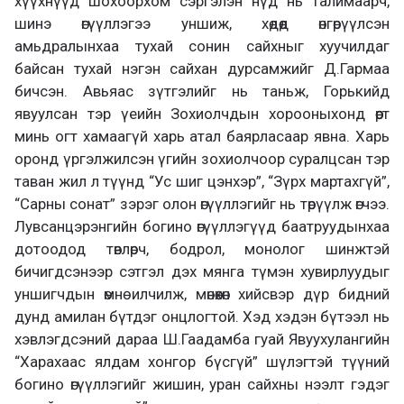
хүүхнүүд шохоорхом сэргэлэн нүд нь талимаарч,
шинэ өгүүллэгээ уншиж, хөдөөд өнгөрүүлсэн
амьдралынхаа тухай сонин сайхныг хуучилдаг
байсан тухай нэгэн сайхан дурсамжийг Д.Гармаа
бичсэн. Авьяас зүтгэлийг нь таньж, Горькийд
явуулсан тэр үеийн Зохиолчдын хорооныхонд өөрт
минь огт хамаагүй харь атал баярласаар явна. Харь
оронд үргэлжилсэн үгийн зохиолчоор суралцсан тэр
таван жил л түүнд “Ус шиг цэнхэр”, “Зүрх мартахгүй”,
“Сарны сонат” зэрэг олон өгүүллэгийг нь төрүүлж өгчээ.
Лувсанцэрэнгийн богино өгүүллэгүүд баатруудынхаа
дотоодод төвлөрч, бодрол, монолог шинжтэй
бичигдсэнээр сэтгэл дэх мянга түмэн хувирлуудыг
уншигчдын өмнө илчилж, мөнөөхөн хийсвэр дүр бидний
дунд амилан бүтдэг онцлогтой. Хэд хэдэн бүтээл нь
хэвлэгдсэний дараа Ш.Гаадамба гуай Явуухулангийн
“Харахаас ялдам хонгор бүсгүй” шүлэгтэй түүний
богино өгүүллэгийг жишин, уран сайхны нээлт гэдэг