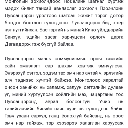
Монголын зохиолчдоос Нобелийн шагнал хүртэж
мэдэх билиг танхай авьяаслаг зохиолч Пэрэнлэйн
Лувсанцэрэн үрэлтээс шатсан жижиг тэрэг дотор
боодог болтлоо түлэгджээ. Лувсанцэрэн бид хоёр
нэг нутгийнхан. Бас гэргий нь манай Кино үйлдвэрийн
Санхүү, эдийн засаг хариуцсан орлогч дарга
Дагвадорж гэж бүсгүй байлаа.
Лувсанцэрэн маань коммунизмын орны хамгийн
сайн эмнэлэгт сар шахам хэвтэж эмнүүлсэн.
Энэрэхүй сэтгэл, эрдэм төгс эмч нар ачтай ч, эрлэгийн
элч тэднээс хүчтэй байжээ. Монголоос яаралтай
очсон ханийнх нь халамж, халуун сэтгэлийн дулаан
үг, миний хүргүүлсэн хойлгийн мах, чацарганы тос
Лувсанцэрэнд аврал болсонгүй. Учир нь
талийгаачийн биеийн наян хувь нь түлэгдсэн байж.
Гэвч ухаан саруул, ганц ёолохгүй байсанд нь орос
эмч нар гайхаж, тэр хэрээрээ халаглан харуусаж