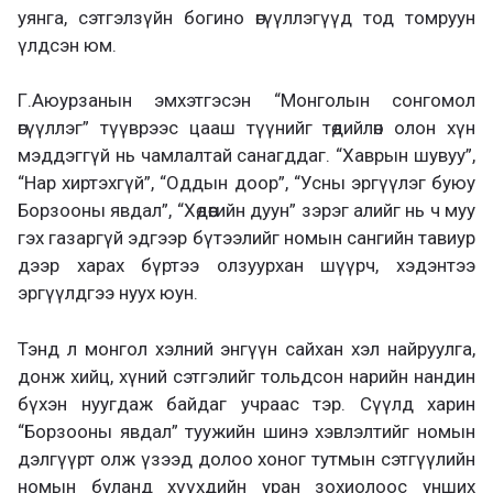
уянга, сэтгэлзүйн богино өгүүллэгүүд тод томруун
үлдсэн юм.
Г.Аюурзанын эмхэтгэсэн “Монголын сонгомол
өгүүллэг” түүврээс цааш түүнийг төдийлөн олон хүн
мэддэггүй нь чамлалтай санагддаг. “Хаврын шувуу”,
“Нар хиртэхгүй”, “Оддын доор”, “Усны эргүүлэг буюу
Борзооны явдал”, “Хөдөөгийн дуун” зэрэг алийг нь ч муу
гэх газаргүй эдгээр бүтээлийг номын сангийн тавиур
дээр харах бүртээ олзуурхан шүүрч, хэдэнтээ
эргүүлдгээ нуух юун.
Тэнд л монгол хэлний энгүүн сайхан хэл найруулга,
донж хийц, хүний сэтгэлийг тольдсон нарийн нандин
бүхэн нуугдаж байдаг учраас тэр. Сүүлд харин
“Борзооны явдал” туужийн шинэ хэвлэлтийг номын
дэлгүүрт олж үзээд долоо хоног тутмын сэтгүүлийн
номын буланд хүүхдийн уран зохиолоос унших