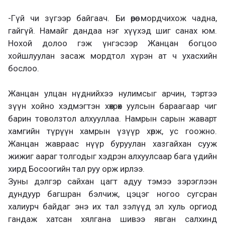
-Гүй чи зүгээр байгаач. Би өөрөө мордчихож чадна,
гайгүй. Намайг дандаа нэг хүүхэд шиг санах юм.
Нохой долоо гэж үнгэсээр Жанцан богцоо
хойшлуулан засаж мордтол хүрэн ат ч ухасхийн
бослоо.
Жанцан улцан нүднийхээ нулимсыг арчин, тэртээ
зүүн хойно хэдмэгтэн хөхрөх уулсын бараагаар чиг
барин товолзтол алхууллаа. Намрын сарын жаварт
хамгийн түрүүн хамрын үзүүр хөрж, ус гоожно.
Жанцан жавраас нүүр буруулан хазгайхан сууж
жижиг аараг толгодыг хэдрэн алхуулсаар бага үдийн
хирд Босоогийн тал руу орж ирлээ.
Зуны дэлгэр сайхан цагт адуу тэмээ зэрэглээн
дундуур багшран бэлчиж, цэцэг ногоо сугсран
халиурч байдаг энэ их тал зэлүүд эл хуль оргиод
гандаж хатсан хялгана шивээ явган салхинд