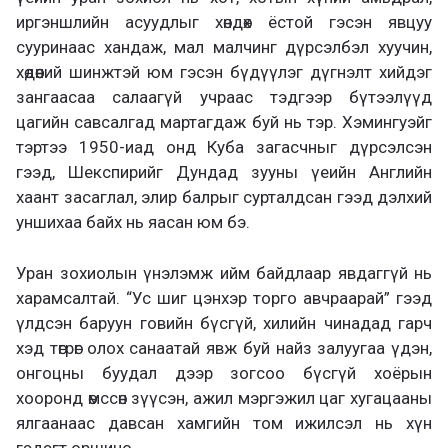
иргэншлийн асуудлыг хөндөх ёстой гэсэн явцуу
сууринаас хандаж, мал малчинг дүрсэлбэл хуучин,
хөдөөний шинжтэй юм гэсэн бүдүүлэг дүгнэлт хийдэг
зангаасаа салаагүй учраас тэдгээр бүтээлүүд
цагийн савсалгад мартагдаж буй нь тэр. Хэмингуэйг
тэртээ 1950-иад онд Куба загасчныг дүрсэлсэн
гээд, Шекспирийг Дундад зууны үеийн Английн
хаант засаглал, элир балрыг сурталдсан гээд дэлхий
уншихаа байх нь яасан юм бэ.
Уран зохиолын үнэлэмж ийм байдлаар явдаггүй нь
харамсалтай. “Ус шиг цэнхэр торго авчраарай” гээд
үлдсэн баруун говийн бүсгүй, хилийн чинадад гарч
хэд төгрөг олох санаатай явж буй найз залуугаа үдэн,
онгоцны буудал дээр зогсоо бүсгүй хоёрын
хооронд өмссөн зүүсэн, ажил мэргэжил цаг хугацааны
ялгаанаас давсан хамгийн том ижилсэл нь хүн
гэдэгт оршино.