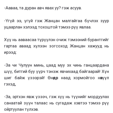
-Ааваа, та дуран авч явах уу? гэж асуув.
-Үгүй ээ, үгүй гэж Жанцан малгайгаа бүчлэх зуур
уцаарлан хэлээд тохоштой тэмээ рүү явлаа.
Хүү нь ааваасаа түрүүлэн очиж тэмээний бурантгийг
гартаа аваад хүлээн зогсоход Жанцан хажууд нь
ирээд:
-За чи Чулуун минь, цаад муу эх чинь ганцаардана
шүү, битгий буу үүрч тэнэж явчихаад байгаарай! Хүн
шиг байж үзээрэй! Өнөөдөр наад хормойгоо нөхүүл
гэхэд,
-За, эртхэн явж үзээч, гэж хүү нь түүнийг мордуулах
санаатай зүүн талаас нь сугадаж хэвтээ тэмээ рүү
ойртуулан түлхэв.