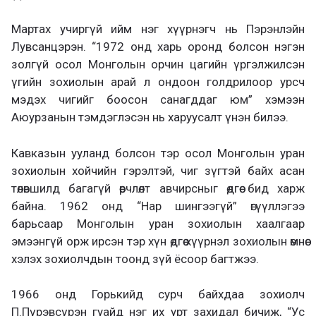
Мартах учиргүй ийм нэг хүүрнэгч нь Пэрэнлэйн
Лувсанцэрэн. “1972 онд харь оронд болсон нэгэн
золгүй осол Монголын орчин цагийн үргэлжилсэн
үгийн зохиолын арай л ондоон голдрилоор урсч
мэдэх чигийг боосон санагддаг юм” хэмээн
Аюурзанын тэмдэглэсэн нь харуусалт үнэн билээ.
Кавказын ууланд болсон тэр осол Монголын уран
зохиолын хойчийн гэрэлтэй, чиг зүгтэй байх асан
төлөвшилд багагүй өөрчлөлт авчирсныг өдгөө бид харж
байна. 1962 онд “Нар шингээгүй” өгүүллэгээ
барьсаар Монголын уран зохиолын хаалгаар
эмээнгүй орж ирсэн тэр хүн өдгөө хүүрнэл зохиолын өмнөө
хэлэх зохиолчдын тоонд зүй ёсоор багтжээ.
1966 онд Горькийд сурч байхдаа зохиолч
П.Пүрэвсүрэн гуайд нэг их урт захидал бичиж, “Ус