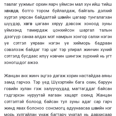
тавлаг уужмыг орхин яарч үймсэн мал хүн ийш тийш
хөлхөлдөн, ботго тором буйлалдаж, байгаль дэлхий
хүртэл уярсан байдалтай шөнийн цагаар тунгалагхан
шүүдэр, хөнгөн цагаан хяруу дэвсэж хоноод зуны
үймээнд тамирдаж цонхийсон шаргал талын
дээгүүр санаа алдах мэт намрын хонгор салхи нэгэн
үе сэтгэл уяраан нэгэн үе хийморь бадраан
сэвэлзэж байдаг тэр цаг тэр улирал жинчин хүний
сэтгэлд бусдаас илүү нэвчин шингэж зүрхний нь угт
хоногшдог ажээ.
Жанцан анх жинч эцгээ дагаж хорин настайдаа аяны
замд гарчээ. Тэр үед Шүхэртийн бага охин, баруун
говийн хулан гэж залуучуудад магтагддаг байсан
гэдгэрхэн нуруутай яагаан хацарт охинд Жанцан
сэтгэлтэй болоод байсан тул зуны адаг сар гарч
жинд явах болсноо сонсмогц адуунаасаа шөнийн нэг
морь хулгайлан унаж багтарч унатал нь давхисаар