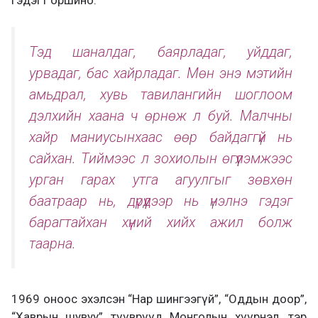
Тэд шаналдаг, баярладаг, уйддаг,
урвадаг, бас хайрладаг. Мөн энэ мэтийн
амьдрал, хувь тавилангийн шоглоом
дэлхийн хаана ч өрнөж л буй. Малчны
хайр маниусынхаас өөр байдаггүй нь
сайхан. Тиймээс л зохиолын өгүүлэмжээс
урган гарах утга агуулгыг зөвхөн
баатраар нь, дүрүүдээр нь үнэлнэ гэдэг
барагтайхан хүний хийх ажил болж
таарна.
1969 оноос эхэлсэн “Нар шингээгүй”, “Оддын доор”,
“Хаврын шувуу” түүврүүд Монголын хүүрнэл, тэр