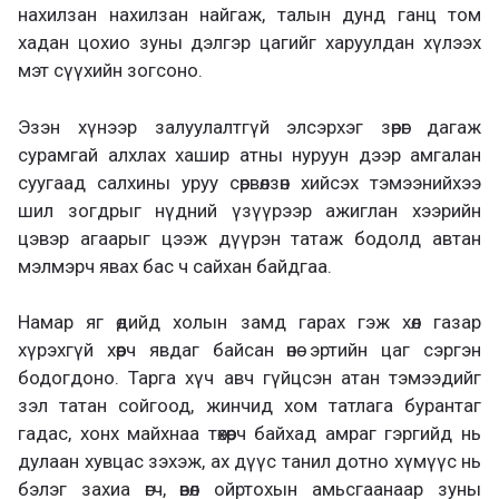
нахилзан нахилзан найгаж, талын дунд ганц том
хадан цохио зуны дэлгэр цагийг харуулдан хүлээх
мэт сүүхийн зогсоно.
Эзэн хүнээр залуулалтгүй элсэрхэг зөрөг дагаж
сурамгай алхлах хашир атны нуруун дээр амгалан
суугаад салхины уруу сөрвөлзөн хийсэх тэмээнийхээ
шил зогдрыг нүдний үзүүрээр ажиглан хээрийн
цэвэр агаарыг цээж дүүрэн татаж бодолд автан
мэлмэрч явах бас ч сайхан байдгаа.
Намар яг өдийд холын замд гарах гэж хөл газар
хүрэхгүй хөөрч явдаг байсан өнө эртийн цаг сэргэн
бодогдоно. Тарга хүч авч гүйцсэн атан тэмээдийг
зэл татан сойгоод, жинчид хом татлага бурантаг
гадас, хонх майхнаа төхөөрч байхад амраг гэргийд нь
дулаан хувцас зэхэж, ах дүүс танил дотно хүмүүс нь
бэлэг захиа өгч, өвөл ойртохын амьсгаанаар зуны