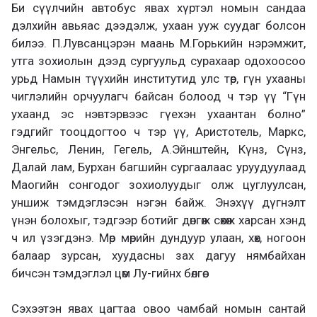
Би сүүлчийн автобус явах хүртэл номын сандаа
дэлхийн авьяас дээдэлж, ухаан ууж суудаг болсон
билээ. П.Лувсанцэрэн маань М.Горькийн нэрэмжит,
утга зохиолын дээд сургуульд сурахаар одохоосоо
урьд Намын түүхийн институтид улс төр, гүн ухааны
чиглэлийн орчуулагч байсан болоод ч тэр үү “Гүн
ухаанд эс нэвтэрвээс гүехэн ухаантан болно”
гэдгийг тооцдогтоо ч тэр үү, Аристотель, Маркс,
Энгельс, Ленин, Гегель, А.Эйнштейн, Күнз, Сүнз,
Далай лам, Бурхан багшийн сургаалаас уруудуулаад
Маогийн сонгодог зохиолуудыг олж цуглуулсан,
уншиж тэмдэглэсэн нэгэн байж. Энэхүү дүгнэлт
үнэн болохыг, тэдгээр ботийг дөнгөж сөхөж харсан хэнд
ч ил үзэгдэнэ. Мөр мөрийн дундуур улаан, хөх, ногоон
балаар зурсан, хуудасны зах дагуу нямбайхан
бичсэн тэмдэглэл цөм Лу-гийнх бөлгөө.
Сэхээтэн явах цагтаа овоо чамбай номын сантай