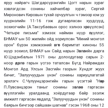
яруу найрагч Шагдарсүрэнгийн Цогт нарын зураг
хэвлэгдсэн сонины хайчилбар зураг, Сергей
Миронович Кировын тухай орчуулгын ч гэмээр юм уу
хүүрнэлийн 11-16 гэж дугаарласан хуудсууд,
зохиогчийн (А.Таксубаевын орос хэлнээ хөрвүүлсэн)
“Четыре письма” хэмээх найман нүүр өгүүллэг,
БНМАУ-ын 50 жилийн ойд зориулсан “Миний монгол
орон” бүрэн хэмжээний өнгөт баримтат киноны 55
нүүр зохиол, БНМАУ-ын Сайд нарын Зөвлөлийн дарга
Ю.Цэдэнбалын 1971 оны долоодугаар сарын 2-
ноор өдөрлөн гарын үсгээ таталсан Бүгд Найрамдах
Монгол Ард Улсын Засгийн газрын Хүндэт жуух
бичиг, “Залуучуудын үнэн” сонины хариуцлагатай
эрхлэгч С.Чулуунцэрэнгийн гарын үсэгтэй “Нөхөр
П.Лувсанцэрэн таныг сонины зөвлөлөөс гаргасан
өгүүллэгийн уралдаанд хоёрдугаар байр эзэлж
амжилт гаргасан явдалд “Залуучуудын үнэн” сонины
баярын бичгээр сайшаан шагнав” гэсэн 1968 оны 12