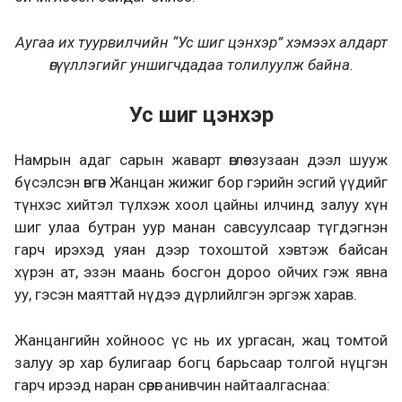
Аугаа их туурвилчийн “Ус шиг цэнхэр” хэмээх алдарт
өгүүллэгийг уншигчдадаа толилуулж байна.
Ус шиг цэнхэр
Намрын адаг сарын жаварт өглөө зузаан дээл шууж
бүсэлсэн өвгөн Жанцан жижиг бор гэрийн эсгий үүдийг
түнхэс хийтэл түлхэж хоол цайны илчинд залуу хүн
шиг улаа бутран уур манан савсуулсаар түгдэгнэн
гарч ирэхэд уяан дээр тохоштой хэвтэж байсан
хүрэн ат, эзэн маань босгон дороо ойчих гэж явна
уу, гэсэн маяттай нүдээ дүрлийлгэн эргэж харав.
Жанцангийн хойноос үс нь их ургасан, жац томтой
залуу эр хар булигаар богц барьсаар толгой нүцгэн
гарч ирээд наран сөрөг анивчин найтаалгаснаа: