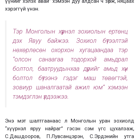
үүнийг хэлэх авай” хэмээн дуу алдсан ч зөрж, няцаах
хэрэггүй үнэн.
Тэр Монголын хүүрнэл зохиолын ертөнц
дэх Явуу байжээ. Зохиол бүтээлтэй
нөхөрлөсөн охорхон хугацаандаа тэр
“олсон санаагаа тодорхой амьдрал
болтол, баатруудынхаа дүрийг амьд хүн
болтол бүтээнэ гэдэг маш төвөгтэй,
зовиур шаналгаатай ажил юм” хэмээн
тэмдэглэн үлдээжээ.
Энэ мэт шалтгаанаас л Монголын уран зохиолд
“хүүрнэл яруу найраг” гэсэн сэм үгс цухалзаж,
С.Дашдооров, П.Лувсанцэрэн, С.Эрдэнийн утга