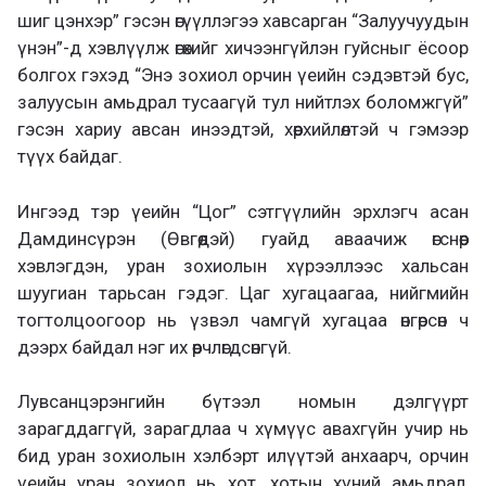
шиг цэнхэр” гэсэн өгүүллэгээ хавсарган “Залуучуудын
үнэн”-д хэвлүүлж өгөхийг хичээнгүйлэн гуйсныг ёсоор
болгох гэхэд “Энэ зохиол орчин үеийн сэдэвтэй бус,
залуусын амьдрал тусаагүй тул нийтлэх боломжгүй”
гэсэн хариу авсан инээдтэй, хөөрхийлөлтэй ч гэмээр
түүх байдаг.
Ингээд тэр үеийн “Цог” сэтгүүлийн эрхлэгч асан
Дамдинсүрэн (Өвгөөдэй) гуайд аваачиж өгснөөр
хэвлэгдэн, уран зохиолын хүрээллээс хальсан
шуугиан тарьсан гэдэг. Цаг хугацаагаа, нийгмийн
тогтолцоогоор нь үзвэл чамгүй хугацаа өнгөрсөн ч
дээрх байдал нэг их өөрчлөгдсөнгүй.
Лувсанцэрэнгийн бүтээл номын дэлгүүрт
зарагддаггүй, зарагдлаа ч хүмүүс авахгүйн учир нь
бид уран зохиолын хэлбэрт илүүтэй анхаарч, орчин
үеийн уран зохиол нь хот, хотын хүний амьдрал,