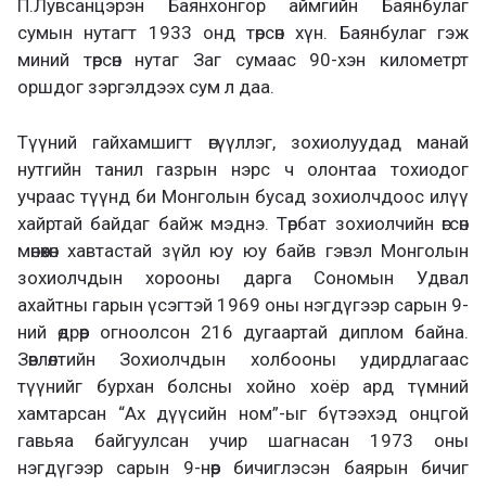
П.Лувсанцэрэн Баянхонгор аймгийн Баянбулаг
сумын нутагт 1933 онд төрсөн хүн. Баянбулаг гэж
миний төрсөн нутаг Заг сумаас 90-хэн километрт
оршдог зэргэлдээх сум л даа.
Түүний гайхамшигт өгүүллэг, зохиолуудад манай
нутгийн танил газрын нэрс ч олонтаа тохиодог
учраас түүнд би Монголын бусад зохиолчдоос илүү
хайртай байдаг байж мэднэ. Төрбат зохиолчийн өгсөн
мөнөөхөн хавтастай зүйл юу юу байв гэвэл Монголын
зохиолчдын хорооны дарга Сономын Удвал
ахайтны гарын үсэгтэй 1969 оны нэгдүгээр сарын 9-
ний өдрөөр огноолсон 216 дугаартай диплом байна.
Зөвлөлтийн Зохиолчдын холбооны удирдлагаас
түүнийг бурхан болсны хойно хоёр ард түмний
хамтарсан “Ах дүүсийн ном”-ыг бүтээхэд онцгой
гавьяа байгуулсан учир шагнасан 1973 оны
нэгдүгээр сарын 9-нөөр бичиглэсэн баярын бичиг