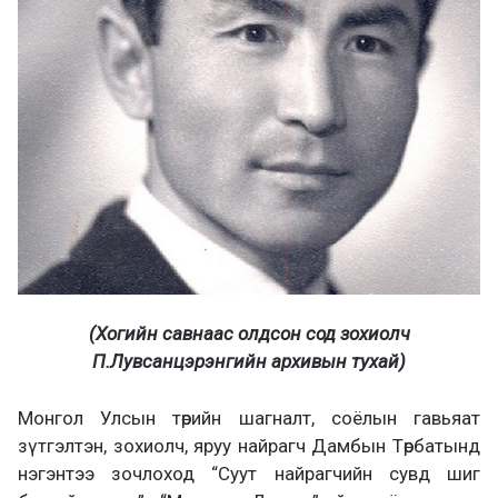
(Хогийн савнаас олдсон сод зохиолч
П.Лувсанцэрэнгийн архивын тухай)
Монгол Улсын төрийн шагналт, соёлын гавьяат
зүтгэлтэн, зохиолч, яруу найрагч Дамбын Төрбатынд
нэгэнтээ зочлоход “Суут найрагчийн сувд шиг