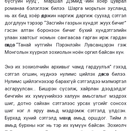
бүсгүйн нууц”, “Маршал Дэмид”-ийн хоёр цуврал
романаа бэлэглэж билээ. Шарга морьтын зусланд
нь ах бид хоёр өдөржин наргиж даргиж суухад сэтгэл
догдлуун тэрээр “Засгийн газрын хүндэт жуух бичиг”
гэсэн алтан боронзон бичиг бүхий хүндэтгэлийн
улаан хавтсыг номын сангаасаа гарган ирж гардан
өгөхдөө “Танай нутгийн Пэрэнлэйн Лувсанцэрэн гэж
Монголын хүүрнэл зохиолын ноён оргил байсан хүн.
Энэ их зохиолчийн архивыг чамд гардуулъя” гэхэд
сэтгэл огшин, нүднээ нулимс цийлэх дөхсөн билээ.
Нулимс цийлэгнэхээр барахгүй сэтгэлдээ мэлмэртэл
асгаруулсан… Бишрэн сүсэлж, хайрлан дээдэлдэг
бичгийн их хүмүүнийхээ халуун амьсгалыг мэдрэх
шиг, дотно сайхан сэтгэлээс урсах үгсийг сонсох
шиг нэг л яруу амьд мэдрэмж сэтгэлд үлдсэн.
Бурхад хүний сэтгэлд мөнхөд амьд оршдог. Тийм л
амьд бурхны нэг нь тэр их хүмүүн байсан. Зохиолч