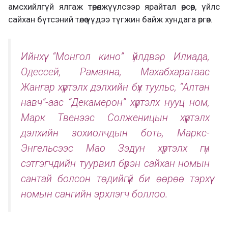
амсхийлгүй ялгаж төрөлжүүлсээр ярайтал өрсөөр, үйлс
сайхан бүтсэний төлөө үүдээ түгжин байж хундага өргөв.
Ийнхүү “Монгол кино” үйлдвэр Илиада,
Одессей, Рамаяна, Махабхаратаас
Жангар хүртэлх дэлхийн бүх туульс, “Алтан
навч”-аас “Декамерон” хүртэлх нууц ном,
Марк Твенээс Солженицын хүртэлх
дэлхийн зохиолчдын боть, Маркс-
Энгельсээс Мао Зэдун хүртэлх гүн
сэтгэгчдийн туурвил бүрэн сайхан номын
сантай болсон төдийгүй би өөрөө тэрхүү
номын сангийн эрхлэгч боллоо.