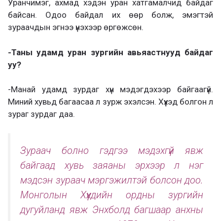
Уранчимэг, ахмад хэдэн уран хатгамалчид байдаг
байсан. Одоо байдал их өөр болж, эмэгтэй
зураачдын эгнээ үнэхээр өргөжсөн.
-Таны удамд уран зургийн авьяастнууд байдаг
уу?
-Манай удамд зурдаг хүн мэдэгдэхээр байгаагүй.
Миний хувьд багаасаа л зурж эхэлсэн. Хүүхэд болгон л
зураг зурдаг даа.
Зураач болно гэдгээ мэдэхгүй явж
байгаад хувь заяаны эрхээр л нэг
мэдсэн зураач мэргэжилтэй болсон доо.
Монголын Хүүхдийн ордны зургийн
дугуйланд явж Энхболд багшаар анхны