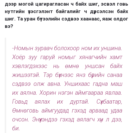
дээр могой цагирагласан ч байх шиг, эсвэл говь
нутгийн үзэсгэлэнт байгалийг ч дүрсэлсэн байх
шиг. Та уран бүтээлийн сэдвээ хаанаас, яаж олдог
вэ?
-Номын зураач болохоор ном их уншина.
Хоёр зуу гаруй номыг хянагчийн хамт
хэвлэгдэхээс нь өмнө уншсан байх
жишээтэй. Тэр бүхнээс янз бүрийн санаа
сэдвээ олж авна. Уншихаас гадна маш
их аялна. Хорин нэгэн аймгаараа явлаа.
Говьд аялах их дуртай. Сүхбаатар,
Өмнөговь аймгуудад гэхэд арваад удаа
очсон. Энүүхэндээ гэхэд аялагч хүн л дээ,
би.