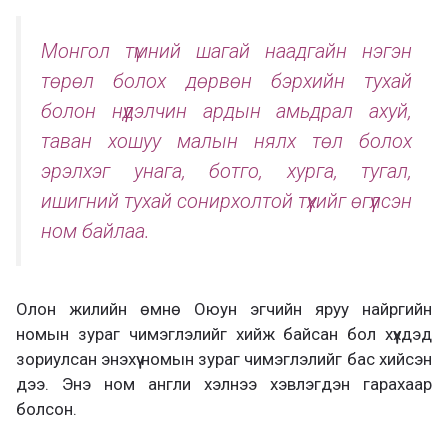
Монгол түмний шагай наадгайн нэгэн
төрөл болох дөрвөн бэрхийн тухай
болон нүүдэлчин ардын амьдрал ахуй,
таван хошуу малын нялх төл болох
эрэлхэг унага, ботго, хурга, тугал,
ишигний тухай сонирхолтой түүхийг өгүүлсэн
ном байлаа.
Олон жилийн өмнө Оюун эгчийн яруу найргийн
номын зураг чимэглэлийг хийж байсан бол хүүхдэд
зориулсан энэхүү номын зураг чимэглэлийг бас хийсэн
дээ. Энэ ном англи хэлнээ хэвлэгдэн гарахаар
болсон.