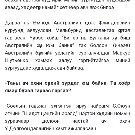
аваад, хөдөөгүүр намайг хөтчөөр авч явж билээ.
Дараа нь Өмнөд Австралийн цөл, Флиндерсийн
нуруунд аялуулсан. Мельбурнд үзэсгэлэнгээ хүртэл
гаргасан. Үүнээс хойш “Би ер нь Булганы хүн биш
Австралийн хүн юм байна” гэх болсон. (инээв)
Австралийн бүжгийн урлагийг сурталчилдаг Маркус
Шутьенко хэмээх залуу гэргийтэйгээ миний
зургуудаас худалдаж авч байлаа.
-Таны ач охин сүрхий зурдаг юм байна. Та хоёр
ямар бүтээл гараас гаргав?
-Соёлын гавьяат зүтгэлтэн, яруу найрагч С.Оюун
эгчийн “Шидэт цэцгийн эрэлд” нэртэй хүүхдийн номын
зураачаар долоон настай ач охин
Ү.Дөлгөөндалайгийн хамт ажилласаан.