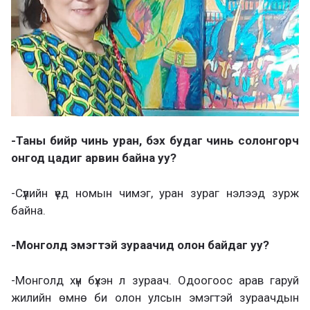
-Таны бийр чинь уран, бэх будаг чинь солонгорч
онгод цадиг арвин байна уу?
-Сүүлийн үед номын чимэг, уран зураг нэлээд зурж
байна.
-Монголд эмэгтэй зураачид олон байдаг уу?
-Монголд хүн бүхэн л зураач. Одоогоос арав гаруй
жилийн өмнө би олон улсын эмэгтэй зураачдын