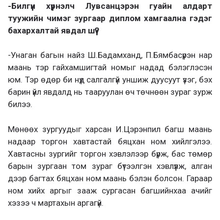
-Билгүүн хүүрнэлч Лувсанцэрэн гуайн алдарт
туужийн чимэг зургаар диплом хамгаална гэдэг
бахархалтай явдал шүү?
-Унаган багын найз Ш.Бадамханд, П.Бямбасүрэн нар
маань тэр гайхамшигтай номыг надад бэлэглэсэн
юм. Тэр өдөр би нүд салгалгүй уншиж дуусуут үзэг, бэх
барин үйл явдалд нь тааруулан өч төчнөөн зураг зурж
билээ.
Мөнөөх зургуудыг харсан И.Цэрэнпил багш маань
надаар торгон хавтастай бяцхан ном хийлгэлээ.
Хавтасны зургийг торгон хэвлэлээр бүрж, бас төмөр
барын зургаан том зураг бүтээлгэн хэвлүүлж, алган
дээр багтах бяцхан ном маань бэлэн болсон. Гараар
ном хийх аргыг зааж сургасан багшийнхаа ачийг
хэзээ ч мартахын аргагүй.