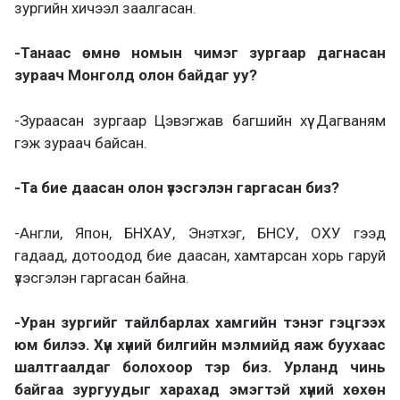
зургийн хичээл заалгасан.
-Танаас өмнө номын чимэг зургаар дагнасан
зураач Монголд олон байдаг уу?
-Зураасан зургаар Цэвэгжав багшийн хүү Дагваням
гэж зураач байсан.
-Та бие даасан олон үзэсгэлэн гаргасан биз?
-Англи, Япон, БНХАУ, Энэтхэг, БНСУ, ОХУ гээд
гадаад, дотоодод бие даасан, хамтарсан хорь гаруй
үзэсгэлэн гаргасан байна.
-Уран зургийг тайлбарлах хамгийн тэнэг гэцгээх
юм билээ. Хүн хүний билгийн мэлмийд яаж буухаас
шалтгаалдаг болохоор тэр биз. Урланд чинь
байгаа зургуудыг харахад эмэгтэй хүний хөхөн