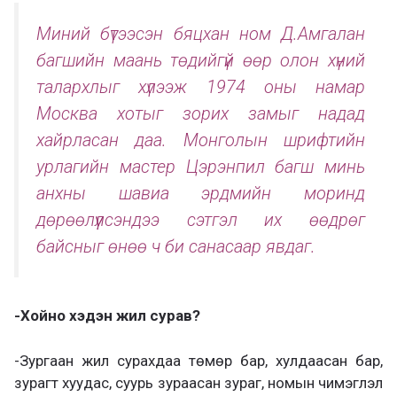
Миний бүтээсэн бяцхан ном Д.Амгалан
багшийн маань төдийгүй өөр олон хүний
талархлыг хүлээж 1974 оны намар
Москва хотыг зорих замыг надад
хайрласан даа. Монголын шрифтийн
урлагийн мастер Цэрэнпил багш минь
анхны шавиа эрдмийн моринд
дөрөөлүүлсэндээ сэтгэл их өөдрөг
байсныг өнөө ч би санасаар явдаг.
-Хойно хэдэн жил сурав?
-Зургаан жил сурахдаа төмөр бар, хулдаасан бар,
зурагт хуудас, суурь зураасан зураг, номын чимэглэл