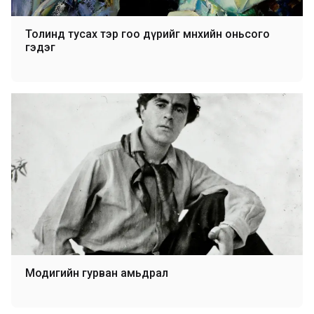
Толинд тусах тэр гоо дүрийг мөнхийн оньсого
гэдэг
Модигийн гурван амьдрал