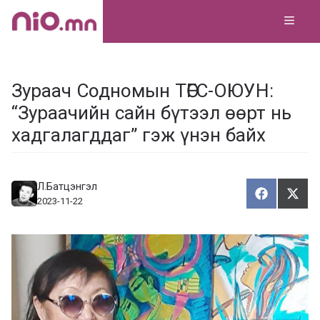
Skip
MEN
to
content
Зураач Содномын ТӨГС-ОЮУН:
“Зураачийн сайн бүтээл өөрт нь
хадгалагддаг” гэж үнэн байх
Л.Батцэнгэл
Хуваалца
Түгэ
Х
Т
2023-11-22
у
в
г
а
э
а
э
л
х
ц
а
х