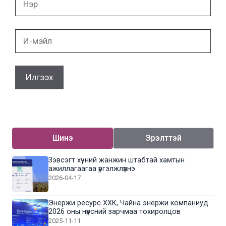
И-
мэйл
Шинэ
Эрэлттэй
Зэвсэгт хүчний жанжин штабтай хамтын
ажиллагаагаа үргэлжлүүлнэ
2026-04-17
Энержи ресурс ХХК, Чайна энержи компаниуд
2026 оны нүүрсний зарчмаа тохиролцов
2025-11-11