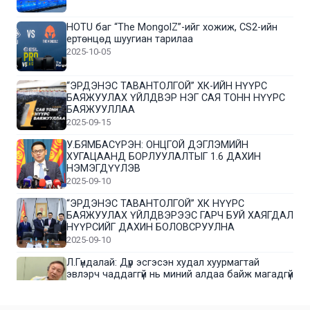
HOTU баг “The MongolZ”-ийг хожиж, CS2-ийн
ертөнцөд шуугиан тарилаа
2025-10-05
“ЭРДЭНЭС ТАВАНТОЛГОЙ” ХК-ИЙН НҮҮРС
БАЯЖУУЛАХ ҮЙЛДВЭР НЭГ САЯ ТОНН НҮҮРС
БАЯЖУУЛЛАА
2025-09-15
У.БЯМБАСҮРЭН: ОНЦГОЙ ДЭГЛЭМИЙН
ХУГАЦААНД БОРЛУУЛАЛТЫГ 1.6 ДАХИН
НЭМЭГДҮҮЛЭВ
2025-09-10
“ЭРДЭНЭС ТАВАНТОЛГОЙ” ХК НҮҮРС
БАЯЖУУЛАХ ҮЙЛДВЭРЭЭС ГАРЧ БУЙ ХАЯГДАЛ
НҮҮРСИЙГ ДАХИН БОЛОВСРУУЛНА
2025-09-10
Л.Гүндалай: Дүр эсгэсэн худал хуурмагтай
эвлэрч чаддаггүй нь миний алдаа байж магадгүй
2025-09-05