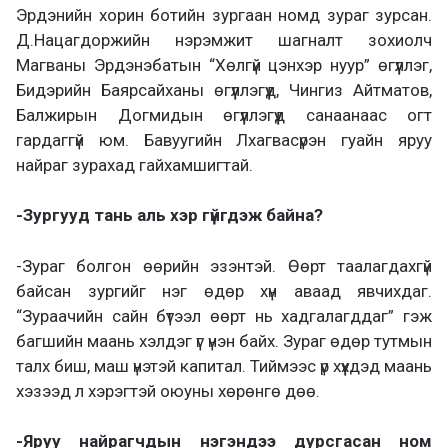
Эрдэнийн хорин ботийн зургаан номд зураг зурсан.
Д.Нацагдоржийн нэрэмжит шагналт зохиолч
Магваны Эрдэнэбатын “Хөлгүй цэнхэр нуур” өгүүллэг,
Бидэрийн Баярсайханы өгүүллэгүүд, Чингиз Айтматов,
Балжирын Догмидын өгүүллэгүүд санаанаас огт
гардаггүй юм. Бавуугийн Лхагвасүрэн гуайн яруу
найраг зурахад гайхамшигтай.
-Зургууд тань аль хэр гүйгдэж байна?
-Зураг болгон өөрийн эзэнтэй. Өөрт таалагдахгүй
байсан зургийг нэг өдөр хүн аваад явчихдаг.
“Зураачийн сайн бүтээл өөрт нь хадгалагддаг” гэж
багшийн маань хэлдэг үг үнэн байх. Зураг өдөр тутмын
талх биш, маш үнэтэй капитал. Тиймээс үр хүүхдэд маань
хэзээд л хэрэгтэй оюуны хөрөнгө дөө.
-Яруу найрагчдын нэгэндээ дурсгасан ном