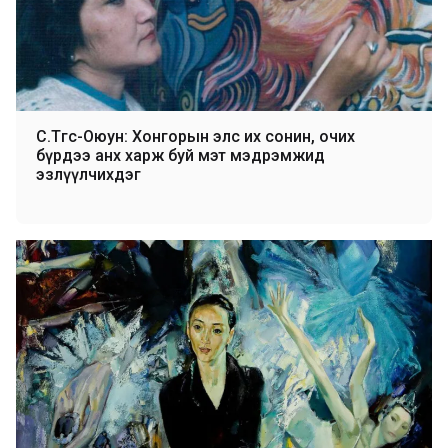
С.Төгс-Оюун: Хонгорын элс их сонин, очих
бүрдээ анх харж буй мэт мэдрэмжид
эзлүүлчихдэг