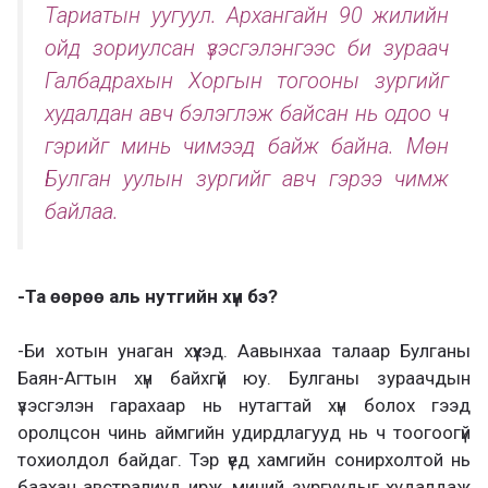
Тариатын уугуул. Архангайн 90 жилийн
ойд зориулсан үзэсгэлэнгээс би зураач
Галбадрахын Хоргын тогооны зургийг
худалдан авч бэлэглэж байсан нь одоо ч
гэрийг минь чимээд байж байна. Мөн
Булган уулын зургийг авч гэрээ чимж
байлаа.
-Та өөрөө аль нутгийн хүн бэ?
-Би хотын унаган хүүхэд. Аавынхаа талаар Булганы
Баян-Агтын хүн байхгүй юу. Булганы зураачдын
үзэсгэлэн гарахаар нь нутагтай хүн болох гээд
оролцсон чинь аймгийн удирдлагууд нь ч тоогоогүй
тохиолдол байдаг. Тэр үед хамгийн сонирхолтой нь
баахан австралиуд ирж, миний зургуудыг худалдаж