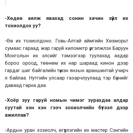
-Хөдөө аялж явахад сонин хачин зүйл их
тохиолдох уу?
-Өө их тохиолдоно. Говь-Алтай аймгийн Хөхморьт
сумаас гараад жар гаруй километр үргэлжлэх Баруун
Монголын их элсийг тэмээгээр туулахад аадар
бороо ороод, төөнөм их нар шараад кинон дээр
гардаг шиг байгалийн түмэн янзын араншинтай учирч
л байлаа. Нутгийн улсаар газарчлуулаад тэр бүхнийг
даваад гарна даа.
-Хоёр зуу гаруй номын чимэг зурахдаа алдар
суутай хэн хэн гээч зохиолчийн бүтээл дээр
ажиллав?
-Ардын уран зохиолч, өгүүллэгийн их мастер Сэнгийн