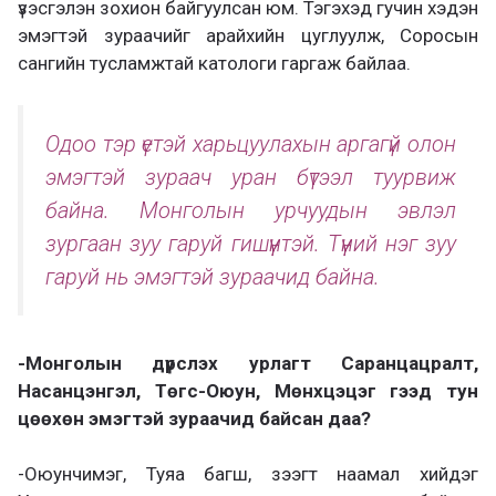
үзэсгэлэн зохион байгуулсан юм. Тэгэхэд гучин хэдэн
эмэгтэй зураачийг арайхийн цуглуулж, Соросын
сангийн тусламжтай катологи гаргаж байлаа.
Одоо тэр үетэй харьцуулахын аргагүй олон
эмэгтэй зураач уран бүтээл туурвиж
байна. Монголын урчуудын эвлэл
зургаан зуу гаруй гишүүнтэй. Түүний нэг зуу
гаруй нь эмэгтэй зураачид байна.
-Монголын дүрслэх урлагт Саранцацралт,
Насанцэнгэл, Төгс-Оюун, Мөнхцэцэг гээд тун
цөөхөн эмэгтэй зураачид байсан даа?
-Оюунчимэг, Туяа багш, зээгт наамал хийдэг