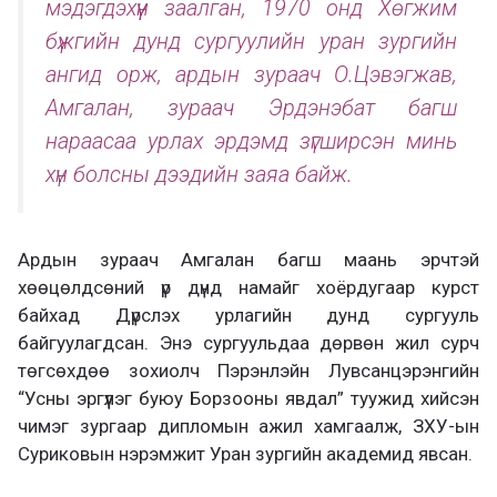
мэдэгдэхүүн заалган, 1970 онд Хөгжим
бүжгийн дунд сургуулийн уран зургийн
ангид орж, ардын зураач О.Цэвэгжав,
Амгалан, зураач Эрдэнэбат багш
нараасаа урлах эрдэмд зүгширсэн минь
хүн болсны дээдийн заяа байж.
Ардын зураач Амгалан багш маань эрчтэй
хөөцөлдсөний үр дүнд намайг хоёрдугаар курст
байхад Дүрслэх урлагийн дунд сургууль
байгуулагдсан. Энэ сургуульдаа дөрвөн жил сурч
төгсөхдөө зохиолч Пэрэнлэйн Лувсанцэрэнгийн
“Усны эргүүлэг буюу Борзооны явдал” туужид хийсэн
чимэг зургаар дипломын ажил хамгаалж, ЗХУ-ын
Суриковын нэрэмжит Уран зургийн академид явсан.