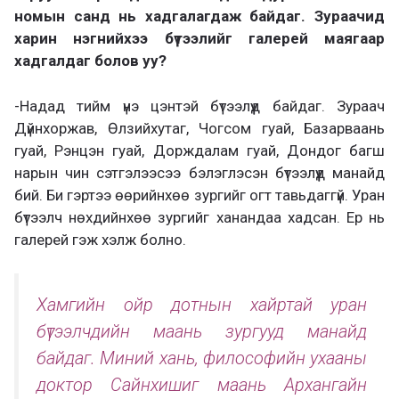
номын санд нь хадгалагдаж байдаг. Зураачид
харин нэгнийхээ бүтээлийг галерей маягаар
хадгалдаг болов уу?
-Надад тийм үнэ цэнтэй бүтээлүүд байдаг. Зураач
Дүйнхоржав, Өлзийхутаг, Чогсом гуай, Базарваань
гуай, Рэнцэн гуай, Дорждалам гуай, Дондог багш
нарын чин сэтгэлээсээ бэлэглэсэн бүтээлүүд манайд
бий. Би гэртээ өөрийнхөө зургийг огт тавьдаггүй. Уран
бүтээлч нөхдийнхөө зургийг ханандаа хадсан. Ер нь
галерей гэж хэлж болно.
Хамгийн ойр дотнын хайртай уран
бүтээлчдийн маань зургууд манайд
байдаг. Миний хань, философийн ухааны
доктор Сайнхишиг маань Архангайн