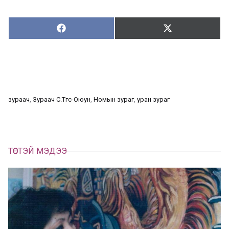
Хуваалцах:
Түгээх:
Х
Т
у
в
г
а
э
а
э
л
х
ц
а
зураач
, 
Зураач С.Төгс-Оюун
, 
Номын зураг
, 
уран зураг
х
ТӨСТЭЙ МЭДЭЭ