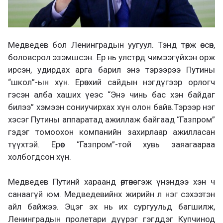
Медведев бол Ленинградын уугуул. Тэнд төрж өссөн,
боловсрол эзэмшсэн. Ер нь улстөрд чимээгүйхэн орж
ирсэн, удирдах арга барил энэ тэрээрээ Путины
“школ”-ын хүн. Ерөнхий сайдын нэгдүгээр орлогч
гэсэн алба хаших үеэс “Энэ чинь бас хэн байдаг
билээ” хэмээн сониучирхах хүн олон байв.Тэрээр нэг
хэсэг Путины аппаратад ажиллаж байгаад “Газпром”
гэдэг томоохон компанийн захирлаар ажилласан
түүхтэй. Ерөөс “Газпром”-той хувь заяагаараа
холбогдсон хүн.
Медведев Путинй хараанд өртөнө гэж үнэндээ хэн ч
санаагүй юм. Медведевийнх жирийн л нэг сэхээтэн
айл байжээ. Эцэг эх нь их сургуульд багшилж,
Ленинградын пролетари дүүрэг гэгддэг Купчинод