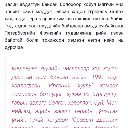
цалин авдаггүй байсан болохоор хоёул мөнгөний үнэ
цэнийг сайн мэддэг, авсан хэдэн төгрөгөө аль болох
хадгалдаг, ер нь арвич хямгач гэж жигтэйхэн л байж.
Тэд хэдэн жил нүүдлийн байдлаар амьдарч байгаад
Петербургийн Фрунзийн гудамжинд өөрийн гэсэн
байртай болж тохижсон хэмээн нэгэн найз нь
дурсчээ.
Медведев хуулийн чиглэлээр хэд хэдэн
даацтай ном бичсэн нэгэн. 1991 онд
хэвлэгдсэн “Иргэний хууль” хэмээх
томоохон ботиудыг эдүгээ их сургуульд
гарын авлага болгон хэрэглэж буй. Мөн
нийгэм, эдийн засагт төрийн гүйцэтгэх
үүргийн тухай хөндсөн “Оросын үндэсний