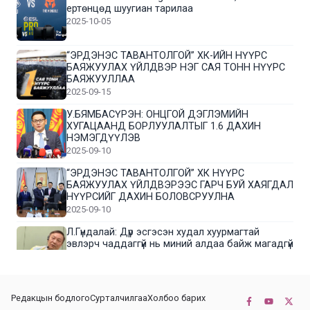
ертөнцөд шуугиан тарилаа
2025-10-05
“ЭРДЭНЭС ТАВАНТОЛГОЙ” ХК-ИЙН НҮҮРС
БАЯЖУУЛАХ ҮЙЛДВЭР НЭГ САЯ ТОНН НҮҮРС
БАЯЖУУЛЛАА
2025-09-15
У.БЯМБАСҮРЭН: ОНЦГОЙ ДЭГЛЭМИЙН
ХУГАЦААНД БОРЛУУЛАЛТЫГ 1.6 ДАХИН
НЭМЭГДҮҮЛЭВ
2025-09-10
“ЭРДЭНЭС ТАВАНТОЛГОЙ” ХК НҮҮРС
БАЯЖУУЛАХ ҮЙЛДВЭРЭЭС ГАРЧ БУЙ ХАЯГДАЛ
НҮҮРСИЙГ ДАХИН БОЛОВСРУУЛНА
2025-09-10
Л.Гүндалай: Дүр эсгэсэн худал хуурмагтай
эвлэрч чаддаггүй нь миний алдаа байж магадгүй
2025-09-05
ЦОГТЦЭЦИЙ СУМЫН ЦАГААН-ОВОО, СИЙРСТ
Редакцын бодлого
Сурталчилгаа
Холбоо барих
БАГИЙН ИРГЭДИЙН ТӨЛӨӨЛӨЛ НҮҮРС