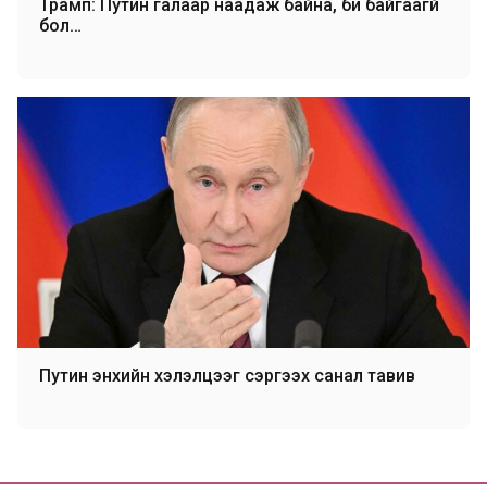
Трамп: Путин галаар наадаж байна, би байгаагүй
бол…
Путин энхийн хэлэлцээг сэргээх санал тавив