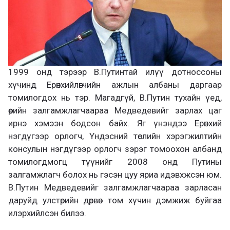
1999 онд тэрээр В.Путинтай илүү дотноссоны
хүчинд Ерөнхийлөгчийн ажлын албаны даргаар
томилогдох нь тэр. Магадгүй, В.Путин тухайн үед,
өөрийн залгамжлагчаараа Медведевийг зарлах цаг
ирнэ хэмээн бодсон байх. Яг үнэндээ Ерөнхий
нэгдүгээр орлогч, Үндэсний төслийн хэрэгжилтийн
консулын нэгдүгээр орлогч зэрэг томоохон албанд
томилогдмогц түүнийг 2008 онд Путины
залгамжлагч болох нь гэсэн цуу яриа идэвхжсэн юм.
В.Путин Медведевийг залгамжлагчаараа зарласан
даруйд улстөрийн дөрвөн том хүчин дэмжиж буйгаа
илэрхийлсэн билээ.