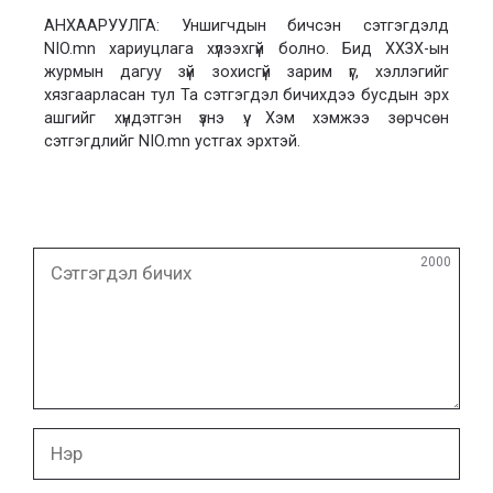
АНХААРУУЛГА: Уншигчдын бичсэн сэтгэгдэлд
NIO.mn хариуцлага хүлээхгүй болно. Бид ХХЗХ-ын
журмын дагуу зүй зохисгүй зарим үг, хэллэгийг
хязгаарласан тул Та сэтгэгдэл бичихдээ бусдын эрх
ашгийг хүндэтгэн үзнэ үү. Хэм хэмжээ зөрчсөн
сэтгэгдлийг NIO.mn устгах эрхтэй.
Сэтгэгдэл
2000
бичих
Нэр