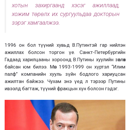
хотын захиргаанд хэсэг ажиллаад,
хожим төрөлх их сургуульдаа докторын
зэрэг хамгаалжээ.
1996 он бол түүний хувьд В.Путинтэй гар нийлэн
ажиллах болсон торгон үе. Санкт-Петербургийн
Гадаад харилцааны хороонд В.Путины хуулийн зөвлөх
байсан юм билээ. Мөн 1993-1999 он хүртэл “Илим
палф” компанийн хууль зүйн бодлого хариуцсан
ажилтан байжээ. Чухам энэ үед л тэрээр Путины
ивээлд багтаж, түүний фракцын хүн болсон гэдэг.