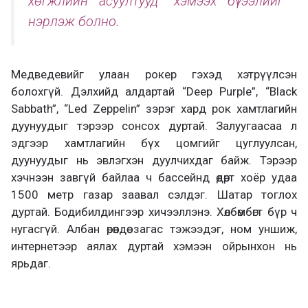
хөгжлийн асуултууд” хэмээх бүтээлийг
нэрлэж болно.
Медведевийг улаан рокер гэхэд хэтрүүлсэн
болохгүй. Дэлхийд алдартай “Deep Purple”, “Black
Sabbath”, “Led Zeppelin” зэрэг хард рок хамтлагийн
дуунуудыг тэрээр сонсох дуртай. Залуугаасаа л
эдгээр хамтлагийн бүх цомгийг цуглуулсан,
дуунуудыг нь эвлэгхэн дуулчихдаг байж. Тэрээр
хэчнээн завгүй байлаа ч бассейнд өдөрт хоёр удаа
1500 метр газар заавал сэлдэг. Шатар тоглох
дуртай. Бодибилдингээр хичээллэнэ. Хөлбөмбөгт бүр ч
нугасгүй. Албан өрөөндөө загас тэжээдэг, ном уншиж,
интернетээр аялах дуртай хэмээн ойрынхон нь
ярьдаг.