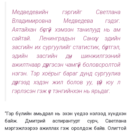
Медведевийн гэргийг Светлана
Владимировна Медведева гэдэг.
Аятайхан бүсгүй хэмээн танилууд нь ам
сайтай. Ленинградын Санхүү, эдийн
засгийн их сургуулийг статистик, бүртгэл,
эдийн засгийн дүн шинжилгээний
ажилтнаар дүүргэсэн чамгүй боловсролтой
нэгэн. Тэр хоёрыг бараг дунд сургуулиа
дүүргээд хэдэн жил болов уу, үгүй юу л
гэрлэсэн гэж үе тэнгийнхэн нь ярьдаг.
“Гэр бүлийн амьдрал нь эхэн үедээ нэлээд хүндхэн
байж. Дмитрий аспирантурт сурч, Светлана
мэргэжлээрээ ажиллах гэж оролдож байв. Олигтой