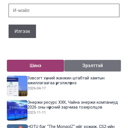
И-
мэйл
Шинэ
Эрэлттэй
Зэвсэгт хүчний жанжин штабтай хамтын
ажиллагаагаа үргэлжлүүлнэ
2026-04-17
Энержи ресурс ХХК, Чайна энержи компаниуд
2026 оны нүүрсний зарчмаа тохиролцов
2025-11-11
HOTU баг “The MongolZ”-ийг хожиж, CS2-ийн