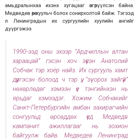
амьдралынхаа ихэнх хугацааг өнгөрүүлсэн байна.
Медведев өөрөө хуульч болох сонирхолтой байж. Тэгээд
л Ленинградын их сургуулийн хуулийн ангийг
дүүргэжээ.
1990-ээд оны эхээр “Ардчиллын алтан
хараацай” гэсэн хоч зүүсэн Анатолий
Собчак тэр хоёр найз. Их сургууль хамт
дүүргэсэн болоод ч тэр үү, “зүү орох зайгүй”
нөхөрлөдөг хэмээн үе тэнгийнхэн нь
ярьдаг хэмээдэг. Хожим Собчакийг
Санкт-Петербургийн амбан захирагчийн
сонгуульд өрсөддөх үед Медведв
кампанит ажиллагааг нь зохион
байгуулж байв. Медведев Ленинград