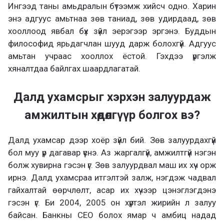
Ингээд таны амьдралын бүтээмж хийсч одно. Харин
энэ адгуус амьтнаа зөв таниад, зөв удирдаад, зөв
хооллоод явбал бүх зүйл эерэгээр эргэнэ. Буддын
философид ярьдагчлан шууд дарж болохгүй. Адгуус
амьтан учраас хооллох ёстой. Гэхдээ үргэлж
хяналтдаа байлгах шаардлагатай.
Далд ухамсрыг хэрхэн залуурдаж
амжилтын хөдөлгүүр болгох вэ?
Далд ухамсар дээр хоёр зүйл бий. Зөв залуурдахгүй
бол муу үр дагавар үүснэ. Аз жаргалгүй, амжилтгүй нэгэн
болж хувирна гэсэн үг. Зөв залуурдвал маш их хүч орж
ирнэ. Далд ухамсраа итгэлтэй залж, нэгдэж чадвал
гайхалтай өөрчлөлт, асар их хүчээр цэнэглэгдэнэ
гэсэн үг. Би 2004, 2005 он хүртэл жирийн л залуу
байсан. Банкны CEO болох ямар ч амбиц надад