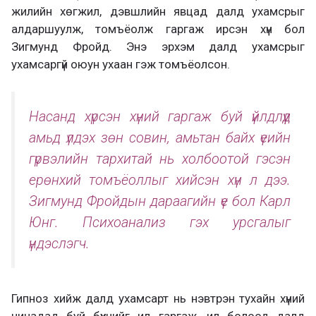
жилийн хөгжил, дэвшлийн явцад далд ухамсрыг
алдаршуулж, томъёолж гаргаж ирсэн хүн бол
Зигмунд Фройд. Энэ эрхэм далд ухамсрыг
ухамсаргүй оюун ухаан гэж томъёолсон.
Насанд хүрсэн хүний гаргаж буй үйлдлүүд
амьд үлдэх зөн совин, амьтан байх үеийн
гүрвэлийн тархитай нь холбоотой гэсэн
ерөнхий томъёоллыг хийсэн хүн л дээ.
Зигмунд Фройдын дараагийн үе бол Карл
Юнг. Психоанализ гэх урсгалыг
үндэслэгч.
Гипноз хийж далд ухамсарт нь нэвтрэн тухайн хүний
чинадад буй бүхнийг ил гаргаж, ил болоод далд