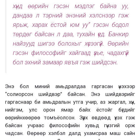
хүнд өөрийн гэсэн мэдлэг байна уу,
дандаа л тэрний энэний хэлснээр гэж
ярьж, харах ёстой юм уу” гэсэн бодол
төрдөг байсан л даа, тухайн үед. Банкир
найзууд шигээ болохыг хүсээгүй. Өөрийн
гэсэн философийг хайгаад үзье, чадахгүй
бол эхний замаар явъя гэж шийдсэн.
Энэ бол миний амьдралдаа гаргасан үнэхээр
“солиорсон шийдвэр” байсан. Энэ шийдвэрийг
гаргаснаар би амьдралын утга учир, аз жаргал, хүн,
нийгэм, улс орон ямар байх ёстойг бүгдийг
өөрийнхөөрөө томъёолсон. Зүрх өвдөөд үхэх гэж
байсан учраас философийн хувьд гүнзгий орж
чадсан. Өөрөөр хэлбэл далд ухамсраа маш сайн