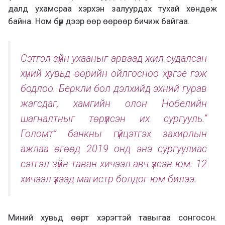
далд ухамсраа хэрхэн залуурдах тухай хөндөж
байна. Ном бүр дээр өөр өөрөөр бичиж байгаа.
Сэтгэл зүйн ухааныг арваад жил судалсан
хүний хувьд өөрийн ойлгосноо хүргэе гэж
бодлоо. Беркли бол дэлхийд эхний гурав
жагсдаг, хамгийн олон Нобелийн
шагналтныг төрүүлсэн их сургууль.”
Голомт” банкны гүйцэтгэх захирлын
ажлаа өгөөд 2019 онд энэ сургуулиас
сэтгэл зүйн таван хичээл авч үзсэн юм. 12
хичээл үзээд магистр болдог юм билээ.
Миний хувьд өөрт хэрэгтэй тавыгаа сонгосон.