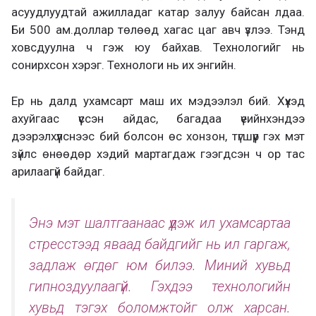
асуудлуудтай ажилладаг катар залуу байсан лдаа.
Би 500 ам.доллар төлөөд хагас цаг авч үзлээ. Тэнд
ховсдуулна ч гэж юу байхав. Технологийг нь
сонирхсон хэрэг. Технологи нь их энгийн.
Ер нь далд ухамсарт маш их мэдээлэл бий. Хүүхэд
ахуйгаас үүссэн айдас, багадаа үеийнхэндээ
дээрэлхүүлснээс бий болсон өс хонзон, түгшүүр гэх мэт
зүйлс өнөөдөр хэдий мартагдаж гээгдсэн ч ор тас
арилаагүй байдаг.
Энэ мэт шалтгаанаас үүдэж ил ухамсартаа
стресстээд яваад байдгийг нь ил гаргаж,
задлаж өгдөг юм билээ. Миний хувьд
гипноздуулаагүй. Гэхдээ технологийн
хувьд тэгэх боломжтойг олж харсан.