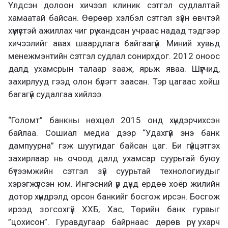
Үлдсэн долоон хичээл клиник сэтгэл судлалтай
хамаатай байсан. Өөрөөр хэлбэл сэтгэл зүйн өвчтэй
хүмүүстэй ажиллах чиг рүү хандсан учраас надад тэдгээр
хичээлийг авах шаардлага байгаагүй. Миний хувьд
менежмэнтийн сэтгэл судлал сонирхдог. 2012 оноос
далд ухамсрын талаар зааж, ярьж яваа. Шүүгчид,
захирлууд гээд олон бүлэгт заасан. Тэр цагаас хойш
багагүй судалгаа хийлээ.
“Голомт” банкны нөхцөл 2015 онд хүндэрчихсэн
байлаа. Сошиал медиа дээр “Удахгүй энэ банк
дампуурна” гэж шуугидаг байсан цаг. Би гүйцэтгэх
захирлаар нь очоод далд ухамсар суурьтай буюу
бүтээмжийн сэтгэл зүй суурьтай технологиудыг
хэрэгжүүлсэн юм. Ингэсний үр дүнд ердөө хоёр жилийн
дотор хүндрэлд орсон банкийг босгож ирсэн. Босгож
ирээд зогсохгүй ХХБ, Хас, Төрийн банк гурвыг
”цохисон”. Гуравдугаар байрнаас дөрөв рүү ухарч