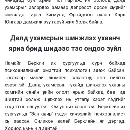
ухамсрыг эвлэрүүлэх замаар депресст орсон хүмүүсийг
эмчилдэг арга Зигмунд Фройдоос эхлэн Карл
Юнгаар дамжиж зуу гаруй жил болж байна.
Далд ухамсрын шинжлэх ухаанч
яриа бөө, ид шидээс тэс ондоо зүйл
Намайг Беркли их сургуульд сурч байхад
психоанализыг эмэгтэй психилогич зааж байсан.
Тэгэхээр манай люмпен сэхээтнүүд зөв ойлгох
хэрэгтэй. Далд ухамсрын тухайд шинжлэх ухааны
хамгийн сүүлийн үеийн ололт ярьж байхад бөө, ид
шидтэй хольж шүүмжлэх нь утгагүй хэрэг гэдгийг
тодотгон сануулъя. Юм унших хэрэгтэй . Берклейн их
сургуульд “Зан авир” гэдэг хичээлийг психоаналист
хүн заасан. Силикон валей Берклейн яг дэргэд.
Хориод км-ын л зайтай.