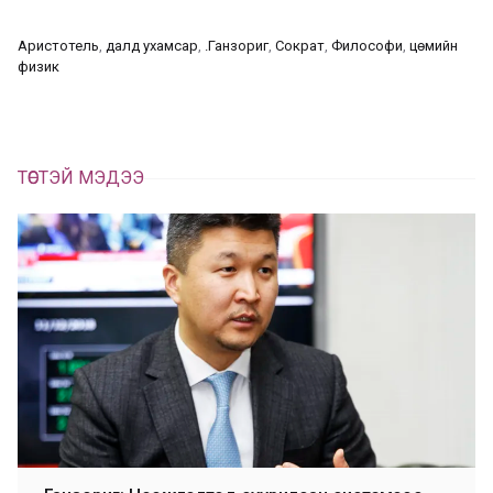
ц
а
Аристотель
, 
далд ухамсар
, 
Ө.Ганзориг
, 
Сократ
, 
Философи
, 
цөмийн
х
физик
ТӨСТЭЙ МЭДЭЭ