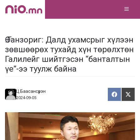
Skip
MEN
to
content
Ө.Ганзориг: Далд ухамсрыг хүлээн
зөвшөөрөх тухайд хүн төрөлхтөн
Галилейг шийтгэсэн “банталтын
үе”-ээ туулж байна
Ц.Баасансүрэн
Хуваалца
Түгэ
Х
Т
2024-09-05
у
в
г
а
э
а
э
л
х
ц
а
х