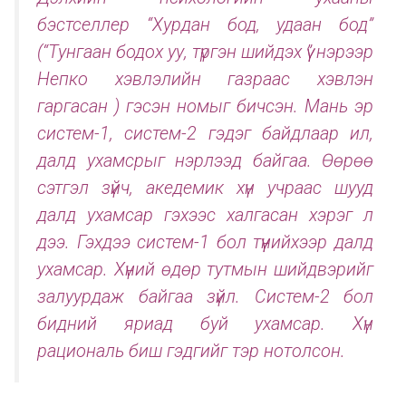
бэстселлер “Хурдан бод, удаан бод”
(“Тунгаан бодох уу, түргэн шийдэх үү” нэрээр
Непко хэвлэлийн газраас хэвлэн
гаргасан ) гэсэн номыг бичсэн. Мань эр
систем-1, систем-2 гэдэг байдлаар ил,
далд ухамсрыг нэрлээд байгаа. Өөрөө
сэтгэл зүйч, акедемик хүн учраас шууд
далд ухамсар гэхээс халгасан хэрэг л
дээ. Гэхдээ систем-1 бол түүнийхээр далд
ухамсар. Хүний өдөр тутмын шийдвэрийг
залуурдаж байгаа зүйл. Систем-2 бол
бидний яриад буй ухамсар. Хүн
рациональ биш гэдгийг тэр нотолсон.