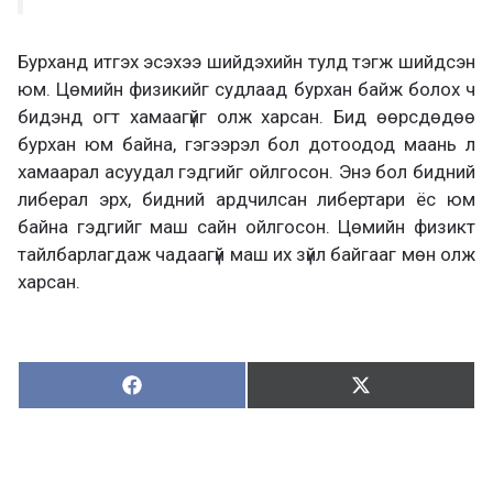
Бурханд итгэх эсэхээ шийдэхийн тулд тэгж шийдсэн
юм. Цөмийн физикийг судлаад бурхан байж болох ч
бидэнд огт хамаагүйг олж харсан. Бид өөрсдөдөө
бурхан юм байна, гэгээрэл бол дотоодод маань л
хамаарал асуудал гэдгийг ойлгосон. Энэ бол бидний
либерал эрх, бидний ардчилсан либертари ёс юм
байна гэдгийг маш сайн ойлгосон. Цөмийн физикт
тайлбарлагдаж чадаагүй маш их зүйл байгааг мөн олж
харсан.
Хуваалцах:
Түгээх:
Х
Т
у
в
г
а
э
а
э
л
х