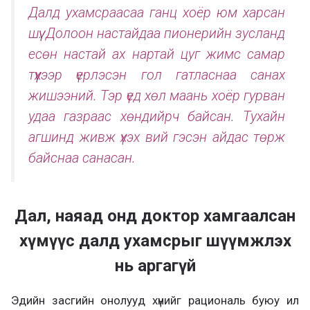
Далд ухамсраасаа ганц хоёр юм харсан
шүү. Долоон настайдаа пионерийн зусланд
есөн настай ах нартай цуг жимс самар
түүхээр үерлэсэн гол гатласнаа санах
жишээний. Тэр үед хөл маань хоёр гурван
удаа газраас хөндийрч байсан. Тухайн
агшинд живж үхэх вий гэсэн айдас төрж
байснаа санасан.
Дал, наяад онд доктор хамгаалсан
хүмүүс далд ухамсрыг шүүмжлэх
нь аргагүй
Эдийн засгийн онолууд хүнийг рациональ буюу ил