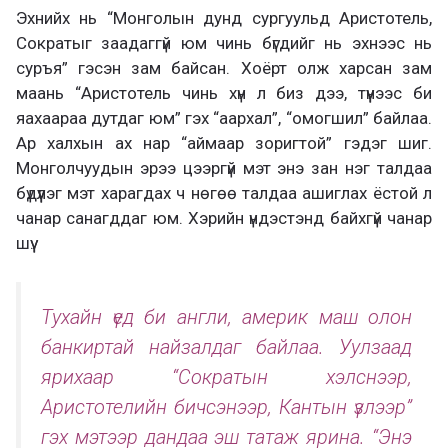
Эхнийх нь “Монголын дунд сургуульд Аристотель,
Сократыг заадаггүй юм чинь бүгдийг нь эхнээс нь
суръя” гэсэн зам байсан. Хоёрт олж харсан зам
маань “Аристотель чинь хүн л биз дээ, түүнээс би
яахаараа дутдаг юм” гэх “аархал”, “омогшил” байлаа.
Ар халхын ах нар “аймаар зоригтой” гэдэг шиг.
Монголчуудын эрээ цээргүй мэт энэ зан нэг талдаа
бүдүүлэг мэт харагдах ч нөгөө талдаа ашиглах ёстой л
чанар санагддаг юм. Хэрийн үндэстэнд байхгүй чанар
шүү.
Тухайн үед би англи, америк маш олон
банкиртай найзалдаг байлаа. Уулзаад
ярихаар “Сократын хэлснээр,
Аристотелийн бичсэнээр, Кантын үзлээр”
гэх мэтээр дандаа эш татаж ярина. “Энэ