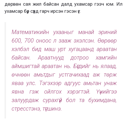
дөрвөн сая жил байсан далд ухамсар гээч юм. Ил
ухамсар бүр сүүлд гарч ирсэн гэсэн үг.
Математикийн ухааныг манай эриний
600, 700 оноос л зааж эхэлсэн. Өөрөөр
хэлбэл бид маш урт хугацаанд араатан
байсан. Араатнууд дотроо хамгийн
аймшигтай араатан нь. Бүгдийг нь ялаад,
өчнөөн амьтдыг устгачихаад аж төрж
яваа улс. Тэгэхээр адгуус амьтан унаж
явна гэж ойлгох хэрэгтэй. Үүнийгээ
залуурдаж сурахгүй бол та бухимдана,
стресстэнэ, түгшинэ.