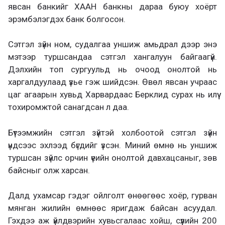
явсан банкийг ХААН банкны дараа буюу хоёрт
эрэмбэлэгдэх банк болгосон.
Сэтгэл зүйн ном, судалгаа уншиж амьдрал дээр энэ
мэтээр туршсандаа сэтгэл хангалуун байгаагүй.
Дэлхийн топ сургуульд нь очоод онолтой нь
харгалдуулаад үзье гэж шийдсэн. Өвөл явсан учраас
цаг агаарын хувьд Харвардаас Берклид сурах нь илүү
тохиромжтой санагдсан л даа.
Бүтээмжийн сэтгэл зүйтэй холбоотой сэтгэл зүйн
үндсээс эхлээд бүгдийг үзсэн. Миний өмнө нь уншиж
туршсан зүйлс орчин үеийн онолтой давхацсаныг, зөв
байсныг олж харсан.
Далд ухамсар гэдэг ойлголт өнөөгөөс хоёр, гурван
мянган жилийн өмнөөс яригдаж байсан асуудал.
Гэхдээ аж үйлдвэрийн хувьсгалаас хойш, сүүлийн 200