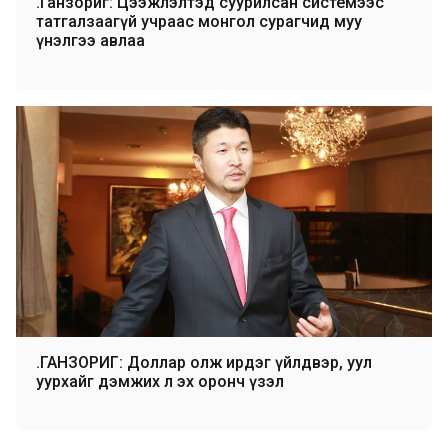
Ө.Ганзориг: Цээжлэлтэд суурилсан системээс
татгалзаагүй учраас монгол сурагчид муу
үнэлгээ авлаа
Ө.ГАНЗОРИГ: Доллар олж ирдэг үйлдвэр, уул
уурхайг дэмжих л эх оронч үзэл