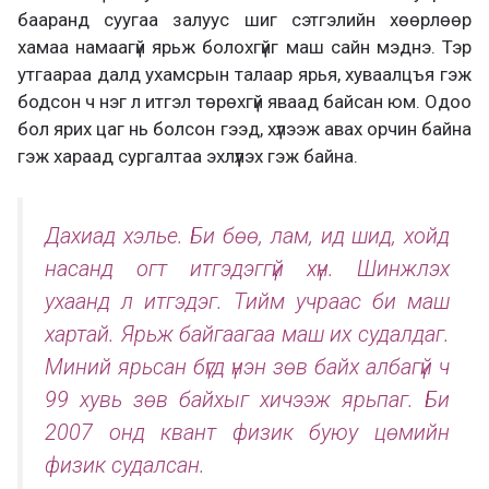
бааранд суугаа залуус шиг сэтгэлийн хөөрлөөр
хамаа намаагүй ярьж болохгүйг маш сайн мэднэ. Тэр
утгаараа далд ухамсрын талаар ярья, хуваалцъя гэж
бодсон ч нэг л итгэл төрөхгүй яваад байсан юм. Одоо
бол ярих цаг нь болсон гээд, хүлээж авах орчин байна
гэж хараад сургалтаа эхлүүлэх гэж байна.
Дахиад хэлье. Би бөө, лам, ид шид, хойд
насанд огт итгэдэггүй хүн. Шинжлэх
ухаанд л итгэдэг. Тийм учраас би маш
хартай. Ярьж байгаагаа маш их судалдаг.
Миний ярьсан бүгд үнэн зөв байх албагүй ч
99 хувь зөв байхыг хичээж ярьпаг. Би
2007 онд квант физик буюу цөмийн
физик судалсан.