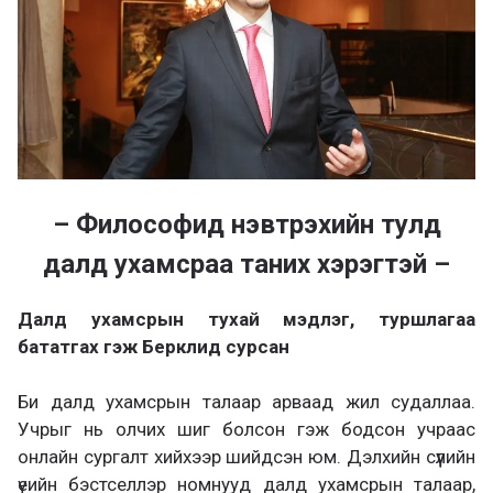
– Философид нэвтрэхийн тулд
далд ухамсраа таних хэрэгтэй –
Далд ухамсрын тухай мэдлэг, туршлагаа
бататгах гэж Берклид сурсан
Би далд ухамсрын талаар арваад жил судаллаа.
Учрыг нь олчих шиг болсон гэж бодсон учраас
онлайн сургалт хийхээр шийдсэн юм. Дэлхийн сүүлийн
үеийн бэстселлэр номнууд далд ухамсрын талаар,