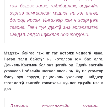
гэж бодож харж, тайлбарлаж, эрдмийн
зэргээ хамгаалсан мэдлэг нь хэт өнгөц
болоод ирсэн. Ингэхээр хэн ч эсэргүүцэж
таарна. Гэвч тун удахгүй энэ эргэлзээтэй
байдал, элдэв шүүмжлэл өөрчлөгдөнө.
Мэдээж байгаа гэж яг таг нотолж чадаагүй явна.
Нөгөө талд байхгүйг нь нотолсон юм бас алга.
Даниель Канэман бол энэ цагийн од. Эдийн засгийн
ухаанаар Нобелийн шагнал авсан хүн. Хүн ил ухамсар
буюу эрүүл саруул, рациональ ухаанаар шийдвэр
гаргадаггүй гэдгийг хэлчихсэн мундаг хүмүүсийн нэг л
дээ.
Дэлхийн психологийн ухааны