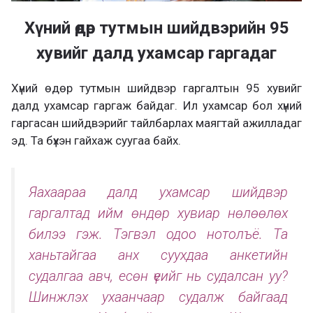
Хүний өдөр тутмын шийдвэрийн 95
хувийг далд ухамсар гаргадаг
Хүний өдөр тутмын шийдвэр гаргалтын 95 хувийг
далд ухамсар гаргаж байдаг. Ил ухамсар бол хүний
гаргасан шийдвэрийг тайлбарлах маягтай ажилладаг
эд. Та бүхэн гайхаж суугаа байх.
Яахаараа далд ухамсар шийдвэр
гаргалтад ийм өндөр хувиар нөлөөлөх
билээ гэж. Тэгвэл одоо нотолъё. Та
ханьтайгаа анх суухдаа анкетийн
судалгаа авч, есөн үеийг нь судалсан уу?
Шинжлэх ухаанчаар судалж байгаад