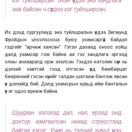
хэт туйлширсан. Эхэн үедээ энэ хандлага
зөв байсан ч сүүлдээ хэт туйлширсан.
Их дээд сургуулиуд энэ туйлшралын үедээ Зигмунд
Фройдын unconscious буюу ухамсаргүй байдал
гэдгийг “арчиж хаясан”. Гэтэл далаад оноос хойш
далд ухамсар гэж байна аа гэх хандлага эргээд
олны анхааралд орж эхэлсэн. Гэхдээ католик сүм нь
дэлхий хавтгай гээд итгэсэн үед бөмбөрцөг
бөөрөнхий гэсэн хүнийг галдан шатааж бантаж явсан
үе дэлхийд бий. Далд ухамсрын хувьд ийм банталын
үе яг одоо өрнөж байна.
Шуудхан хэлэхэд дал, ная, ерээд онд
доктор хамгаалсан нөхөд стресстээд
байгаа хэрэг. Учир нь тэдний хувьд үнэн