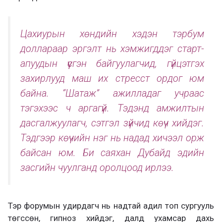
Цахиурын хөндийн хэдэн тэрбум
доллараар эргэлт нь хэмжигддэг старт-
апуудын үүсгэн байгуулагчид, гүйцэтгэх
захирлууд маш их стресст ордог юм
байна. “Шатаж” ажилладаг учраас
тэгэхээс ч аргагүй. Тэдэнд амжилтын
дасгалжуулагч, сэтгэл зүйчид көүч хийдэг.
Тэдгээр көүчийн нэг нь надад хичээл орж
байсан юм. Би саяхан Дубайд эдийн
засгийн чуулганд оролцоод ирлээ.
Тэр форумын удирдагч нь надтай адил топ сургууль
төгссөн, гипноз хийдэг, далд ухамсар дахь