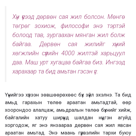
Хүн үүсээд дөрвөн сая жил болсон. Мөнгө
төгрөг зохиож, философи энэ тэртэй
болоод тав, зургаахан мянган жил болж
байгаа. Дөрвөн сая жилийг хүний
хөгжлийн сүүлийн 4000 жилтэй харьцуул
даа. Маш урт хугацаа байгаа биз. Ингээд
харахаар та бид амьтан гэсэн үг.
Үүнийгээ хүлээн зөвшөөрөхөөс бүх зүйл эхэлнэ. Та бид
амьд гарахын төлөө араатан амьтадтай, өөр
хоорондоо алалцаж, амьдралын төлөө бүхнийг хийж,
байгалийн хатуу ширүүнд шалдан нүцгэн агуйд
хоргодож, яг энэ янзаараа дөрвөн сая жил явсан
араатан амьтад. Энэ маань гүрвэлийн тархи буюу