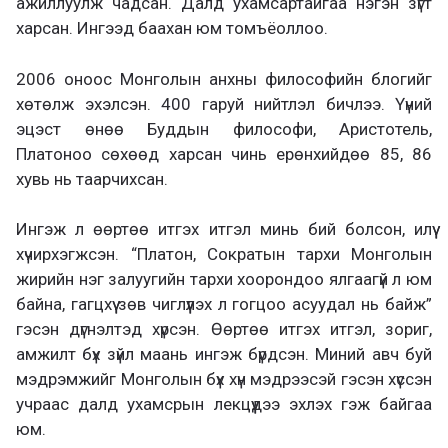
ажиллуулж чадсан. Далд ухамсартайгаа нэгэн зүгт
харсан. Ингээд баахан юм томъёоллоо.
2006 оноос Монголын анхны философийн блогийг
хөтөлж эхэлсэн. 400 гаруй нийтлэл бичлээ. Үүний
эцэст өнөө Буддын философи, Аристотель,
Платоноо сөхөөд харсан чинь ерөнхийдөө 85, 86
хувь нь таарчихсан.
Ингэж л өөртөө итгэх итгэл минь бий болсон, илүү
хүчирхэгжсэн. “Платон, Сократын тархи Монголын
жирийн нэг залуугийн тархи хоорондоо ялгаагүй л юм
байна, гагцхүү зөв чиглүүлэх л гогцоо асуудал нь байж”
гэсэн дүгнэлтэд хүрсэн. Өөртөө итгэх итгэл, зориг,
амжилт бүх зүйл маань ингэж бүрдсэн. Миний авч буй
мэдрэмжийг Монголын бүх хүн мэдрээсэй гэсэн хүссэн
учраас далд ухамсрын лекцүүдээ эхлэх гэж байгаа
юм.