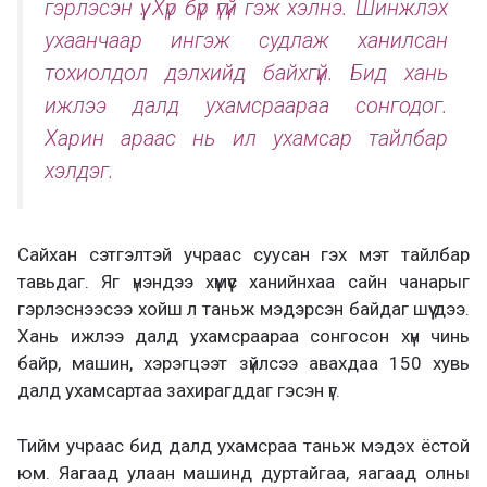
гэрлэсэн үү. Хүр бүр үгүй гэж хэлнэ. Шинжлэх
ухаанчаар ингэж судлаж ханилсан
тохиолдол дэлхийд байхгүй. Бид хань
ижлээ далд ухамсраараа сонгодог.
Харин араас нь ил ухамсар тайлбар
хэлдэг.
Сайхан сэтгэлтэй учраас суусан гэх мэт тайлбар
тавьдаг. Яг үнэндээ хүмүүс ханийнхаа сайн чанарыг
гэрлэснээсээ хойш л таньж мэдэрсэн байдаг шүү дээ.
Хань ижлээ далд ухамсраараа сонгосон хүн чинь
байр, машин, хэрэгцээт зүйлсээ авахдаа 150 хувь
далд ухамсартаа захирагддаг гэсэн үг.
Тийм учраас бид далд ухамсраа таньж мэдэх ёстой
юм. Яагаад улаан машинд дуртайгаа, яагаад олны