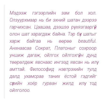
Мэдээж гэгээрлийн зам бол хол.
Олзуурхмаар нь би эхний шатан дээрээ
гарчихсан. Цаашаа, дээшээ рүү хязгааргүй
олон шат харагдаж байна. Тэр бүх шатыг
харж байгаа нь өөрөө beautiful.
Анхнаасаа Сократ, Платоныг сохроор
уншиж дагаж, ойлгох ойлгохгүйн дунд
төөрөлдөж явснаас ингээд явсан нь илүү
амттай. Философид нэвтрэхийн тулд
далд ухамсраа таних ёстой гэдгийг
сүүлийн хоёр гурван жилд илүү тод
ойлголоо.