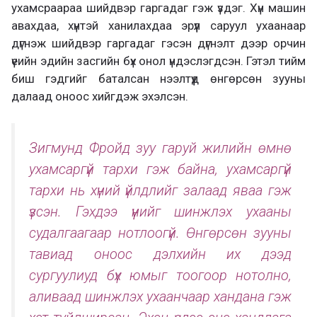
ухамсраараа шийдвэр гаргадаг гэж үздэг. Хүн машин
авахдаа, хүнтэй ханилахдаа эрүүл саруул ухаанаар
дүгнэж шийдвэр гаргадаг гэсэн дүгнэлт дээр орчин
үеийн эдийн засгийн бүх онол үндэслэгдсэн. Гэтэл тийм
биш гэдгийг баталсан нээлтүүд өнгөрсөн зууны
далаад оноос хийгдэж эхэлсэн.
Зигмунд Фройд зуу гаруй жилийн өмнө
ухамсаргүй тархи гэж байна, ухамсаргүй
тархи нь хүний үйлдлийг залаад яваа гэж
үзсэн. Гэхдээ үүнийг шинжлэх ухааны
судалгаагаар нотлоогүй. Өнгөрсөн зууны
тавиад оноос дэлхийн их дээд
сургуулиуд бүх юмыг тоогоор нотолно,
аливаад шинжлэх ухаанчаар хандана гэж