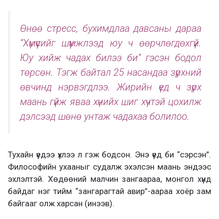
Өнөө стресс, бухимдлаа давсаны дараа
“Хүмүүсийг шүүмжлээд юу ч өөрчлөгдөхгүй.
Юу хийж чадах билээ би” гэсэн бодол
төрсөн. Тэгж байтал 25 насандаа зүрхний
өвчинд нэрвэгдлээ. Жирийн үед ч зүрх
маань гүйж яваа хүнийх шиг хүчтэй цохилж
дэлсээд шөнө унтаж чадахаа болилоо.
Тухайн үедээ үхлээ л гэж бодсон. Энэ үед би “сэрсэн”.
Философийн ухааныг судалж эхэлсэн маань эндээс
эхлэлтэй. Хөдөөний малчин зангаараа, монгол хүнд
байдаг нэг тийм “зангарагтай авир”-аараа хоёр зам
байгааг олж харсан (инээв).