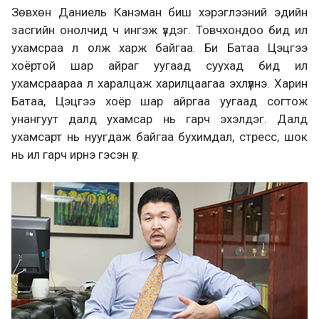
Зөвхөн Даниель Канэман биш хэрэглээний эдийн
засгийн онолчид ч ингэж үздэг. Товчхондоо бид ил
ухамсраа л олж харж байгаа. Би Батаа Цэцгээ
хоёртой шар айраг уугаад суухад бид ил
ухамсраараа л харалцаж харилцаагаа эхлүүлнэ. Харин
Батаа, Цэцгээ хоёр шар айргаа уугаад согтож
унангуут далд ухамсар нь гарч эхэлдэг. Далд
ухамсарт нь нуугдаж байгаа бухимдал, стресс, шок
нь ил гарч ирнэ гэсэн үг.