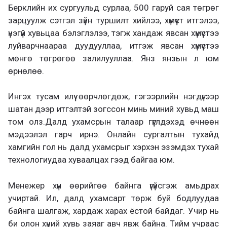
Берклийн их сургуульд сурлаа, 500 гаруй сая төгрөг
зарцуулж сэтгэл зүйн туршилт хийлээ, хүмүүст итгэлээ,
үнэгүй хувьцаа бэлэглэлээ, тэгж хандаж явсан хүмүүстээ
луйварчнаараа дуудууллаа, итгэж явсан хүмүүстээ
мөнгө төгрөгөө залилууллаа. Янз янзын л юм
өрнөлөө.
Ингэх тусам илүү өөрчлөгдөж, гэгээрлийн нэгдүгээр
шатан дээр итгэлтэй зогссон минь миний хувьд маш
том олз.Далд ухамсрын талаар гүүглдэхэд өчнөөн
мэдээлэл гарч ирнэ. Онлайн сургалтын тухайд
хамгийн гол нь далд ухамсрыг хэрхэн эзэмдэх тухай
технологиудаа хуваалцах гээд байгаа юм.
Менежер хүн өөрийгөө байнга үгүйсгэж амьдрах
учиртай. Ил, далд ухамсарт төрж буй бодлуудаа
байнга шалгаж, хардаж харах ёстой байдаг. Учир нь
би олон хүний хувь заяаг авч явж байна. Тийм учраас