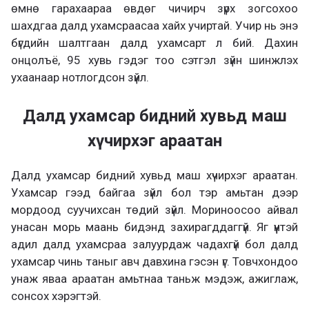
өмнө гарахаараа өвдөг чичирч зүрх зогсохоо
шахдгаа далд ухамсраасаа хайх учиртай. Учир нь энэ
бүгдийн шалтгаан далд ухамсарт л бий. Дахин
онцолъё, 95 хувь гэдэг тоо сэтгэл зүйн шинжлэх
ухаанаар нотлогдсон зүйл.
Далд ухамсар бидний хувьд маш
хүчирхэг араатан
Далд ухамсар бидний хувьд маш хүчирхэг араатан.
Ухамсар гээд байгаа зүйл бол тэр амьтан дээр
мордоод суучихсан төдий зүйл. Мориноосоо айвал
унасан морь маань бидэнд захирагддаггүй. Яг үүнтэй
адил далд ухамсраа залуурдаж чадахгүй бол далд
ухамсар чинь таныг авч давхина гэсэн үг. Товчхондоо
унаж яваа араатан амьтнаа таньж мэдэж, ажиглаж,
сонсох хэрэгтэй.