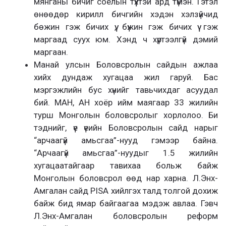
мянганы бичиг соёлын түүхтэй ард түмэн. Гэтэл
өнөөдөр кирилл бичгийн хэдэн хэлзүйчид
бөжин гэж бичих үү, бүжин гэж бичих үү гэж
маргаад суух юм. Хэнд ч хүртээлгүй дэмий
маргаан.
Манай улсын Боловсролын сайдын ажлаа
хийх дундаж хугацаа жил гаруй. Бас
мэргэжлийн бус хүнийг тавьчихдаг асуудал
бий. МАН, АН хоёр ийм маягаар 33 жилийн
турш Монголын боловсролыг хорлолоо. Би
тэднийг, үе үеийн Боловсролын сайд нарыг
“арчаагүй амьсгаа”-нууд гэмээр байна.
“Арчаагүй амьсгаа”-нуудыг 1.5 жилийн
хугацаатайгаар тавихаа больж байж
Монголын боловсрол өөд нар харна. Л.Энх-
Амгалан сайд PISA хийлгэх талд толгой дохиж
байж бид ямар байгаагаа мэдэж авлаа. Гэвч
Л.Энх-Амгалан боловсролын реформ