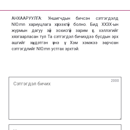
АНХААРУУЛГА: Уншигчдын бичсэн сэтгэгдэлд
NIO.mn хариуцлага хүлээхгүй болно. Бид ХХЗХ-ын
журмын дагуу зүй зохисгүй зарим үг, хэллэгийг
хязгаарласан тул Та сэтгэгдэл бичихдээ бусдын эрх
ашгийг хүндэтгэн үзнэ үү. Хэм хэмжээ зөрчсөн
сэтгэгдлийг NIO.mn устгах эрхтэй.
Сэтгэгдэл
2000
бичих
Нэр