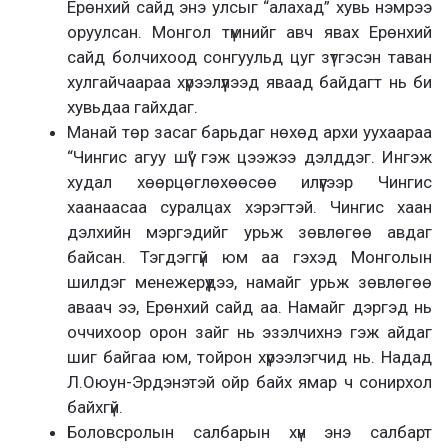
Ерөнхий сайд энэ улсыг “алахад” хувь нэмрээ
оруулсан. Монгол түмнийг авч явах Ерөнхий
сайд болчихоод сонгуульд цуг зүтгэсэн таван
хулгайчаараа хүрээлүүлээд яваад байдагт нь би
хувьдаа гайхдаг.
Манай төр засаг барьдаг нөхөд архи уухаараа
“Чингис агуу шүү” гэж цээжээ дэлддэг. Ингэж
худал хөөрцөглөхөөсөө илүүгээр Чингис
хаанаасаа суралцах хэрэгтэй. Чингис хаан
дэлхийн мэргэдийг урьж зөвлөгөө авдаг
байсан. Тэгдэггүй юм аа гэхэд Монголын
шилдэг менежерүүдээ, намайг урьж зөвлөгөө
аваач ээ, Ерөнхий сайд аа. Намайг дэргэд нь
оччихоор орон зайг нь эзэлчихнэ гэж айдаг
шиг байгаа юм, тойрон хүрээлэгчид нь. Надад
Л.Оюун-Эрдэнэтэй ойр байх ямар ч сонирхол
байхгүй.
Боловсролын салбарын хүн энэ салбарт