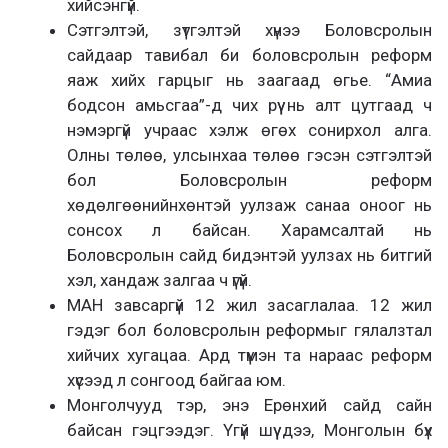
хийсэнгүй.
Сэтгэлтэй, зүтгэлтэй хүнээ Боловсролын
сайдаар тавибал би боловсролын реформ
яаж хийх гарцыг нь заагаад өгье. “Амиа
бодсон амьсгаа”-д чих рүү нь алт цутгаад ч
нэмэргүй учраас хэлж өгөх сонирхол алга.
Олны төлөө, улсынхаа төлөө гэсэн сэтгэлтэй
бол Боловсролын реформ
хөдөлгөөнийнхөнтэй уулзаж санаа оноог нь
сонсох л байсан. Харамсалтай нь
Боловсролын сайд бидэнтэй уулзах нь битгий
хэл, хандаж залгаа ч үгүй.
МАН завсаргүй 12 жил засаглалаа. 12 жил
гэдэг бол боловсролын реформыг гялалзтал
хийчих хугацаа. Ард түмэн та нараас реформ
хүсээд л сонгоод байгаа юм.
Монголчууд тэр, энэ Ерөнхий сайд сайн
байсан гэцгээдэг. Үгүй шүү дээ, Монголын бүх