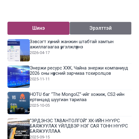
Шинэ
Эрэлттэй
Зэвсэгт хүчний жанжин штабтай хамтын
ажиллагаагаа үргэлжлүүлнэ
2026-04-17
Энержи ресурс ХХК, Чайна энержи компаниуд
2026 оны нүүрсний зарчмаа тохиролцов
2025-11-11
HOTU баг “The MongolZ”-ийг хожиж, CS2-ийн
ертөнцөд шуугиан тарилаа
2025-10-05
“ЭРДЭНЭС ТАВАНТОЛГОЙ” ХК-ИЙН НҮҮРС
БАЯЖУУЛАХ ҮЙЛДВЭР НЭГ САЯ ТОНН НҮҮРС
БАЯЖУУЛЛАА
2025-09-15