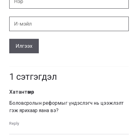
И-
мэйл
1
сэтгэгдэл
Хатантөмөр
Боловсролын реформыг үндэслэгч нь цээжлэлт
гэж ярихаар яана вэ?
Reply