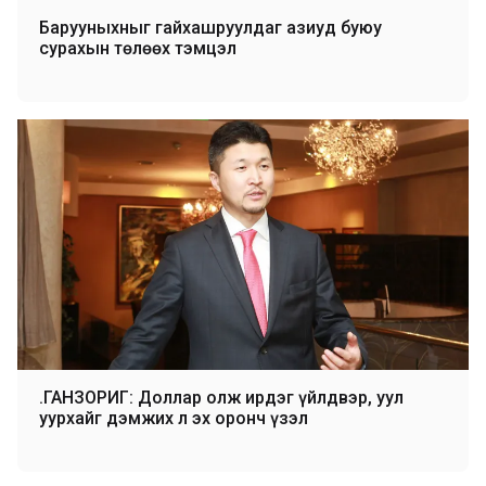
Барууныхныг гайхашруулдаг азиуд буюу
сурахын төлөөх тэмцэл
Ө.ГАНЗОРИГ: Доллар олж ирдэг үйлдвэр, уул
уурхайг дэмжих л эх оронч үзэл