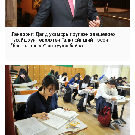
Ө.Ганзориг: Далд ухамсрыг хүлээн зөвшөөрөх
тухайд хүн төрөлхтөн Галилейг шийтгэсэн
“банталтын үе”-ээ туулж байна