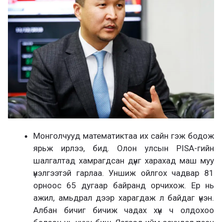
Монголчууд математиктаа их сайн гэж бодож
ярьж ирлээ, бид. Олон улсын PISA-гийн
шалгалтад хамрагдсан дүнг харахад маш муу
үнэлгээтэй гарлаа. Уншиж ойлгох чадвар 81
орноос 65 дугаар байранд орчихож. Ер нь
ажил, амьдрал дээр харагдаж л байдаг үнэн.
Албан бичиг бичиж чадах хүн ч олдохоо