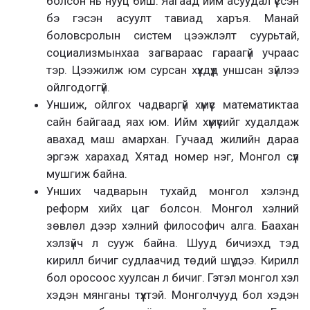
болсон нь нууц биш. Яагаад ийм асуудал үүссэн
бэ гэсэн асуулт тавиад харъя. Манай
боловсролын систем цээжлэлт суурьтай,
социализмынхаа загвараас гараагүй учраас
тэр. Цээжилж юм сурсан хүүхдүүд уншсан зүйлээ
ойлгодоггүй.
Уншиж, ойлгох чадваргүй хүмүүс математиктаа
сайн байгаад яах юм. Ийм хүмүүсийг худалдаж
авахад маш амархан. Гучаад жилийн дараа
эргэж харахад Хятад номер нэг, Монгол сүүл
мушгиж байна.
Унших чадварын тухайд монгол хэлэнд
реформ хийх цаг болсон. Монгол хэлний
зөвлөл дээр хэлний философич алга. Баахан
хэлзүйч л сууж байна. Шууд бичиэхд тэд
кирилл бичиг судлаачид төдий шүү дээ. Кирилл
бол оросоос хуулсан л бичиг. Гэтэл монгол хэл
хэдэн мянганы түүхтэй. Монголчууд бол хэдэн