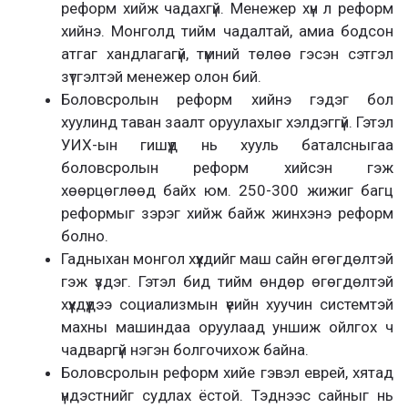
реформ хийж чадахгүй. Менежер хүн л реформ
хийнэ. Монголд тийм чадалтай, амиа бодсон
атгаг хандлагагүй, түмний төлөө гэсэн сэтгэл
зүтгэлтэй менежер олон бий.
Боловсролын реформ хийнэ гэдэг бол
хуулинд таван заалт оруулахыг хэлдэггүй. Гэтэл
УИХ-ын гишүүд нь хууль баталсныгаа
боловсролын реформ хийсэн гэж
хөөрцөглөөд байх юм. 250-300 жижиг багц
реформыг зэрэг хийж байж жинхэнэ реформ
болно.
Гадныхан монгол хүүхдийг маш сайн өгөгдөлтэй
гэж үздэг. Гэтэл бид тийм өндөр өгөгдөлтэй
хүүхдүүдээ социализмын үеийн хуучин системтэй
махны машиндаа оруулаад уншиж ойлгох ч
чадваргүй нэгэн болгочихож байна.
Боловсролын реформ хийе гэвэл еврей, хятад
үндэстнийг судлах ёстой. Тэднээс сайныг нь