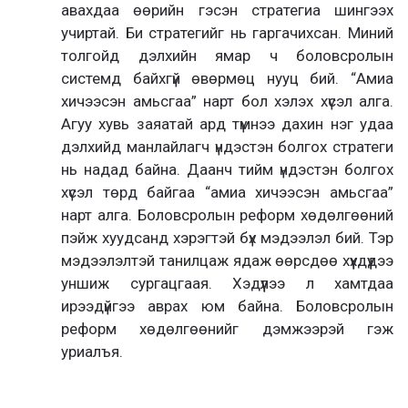
авахдаа өөрийн гэсэн стратегиа шингээх
учиртай. Би стратегийг нь гаргачихсан. Миний
толгойд дэлхийн ямар ч боловсролын
системд байхгүй өвөрмөц нууц бий. “Амиа
хичээсэн амьсгаа” нарт бол хэлэх хүсэл алга.
Агуу хувь заяатай ард түмнээ дахин нэг удаа
дэлхийд манлайлагч үндэстэн болгох стратеги
нь надад байна. Даанч тийм үндэстэн болгох
хүсэл төрд байгаа “амиа хичээсэн амьсгаа”
нарт алга. Боловсролын реформ хөдөлгөөний
пэйж хуудсанд хэрэгтэй бүх мэдээлэл бий. Тэр
мэдээлэлтэй танилцаж ядаж өөрсдөө хүүхдүүдээ
уншиж сургацгаая. Хэдүүлээ л хамтдаа
ирээдүйгээ аврах юм байна. Боловсролын
реформ хөдөлгөөнийг дэмжээрэй гэж
уриалъя.