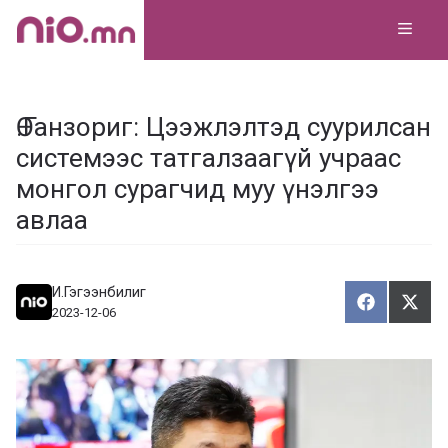
Skip
MEN
to
content
Ө.Ганзориг: Цээжлэлтэд суурилсан
системээс татгалзаагүй учраас
монгол сурагчид муу үнэлгээ
авлаа
И.Гэгээнбилиг
Хуваалца
Түгэ
Х
Т
2023-12-06
у
в
г
а
э
а
э
л
х
ц
а
х