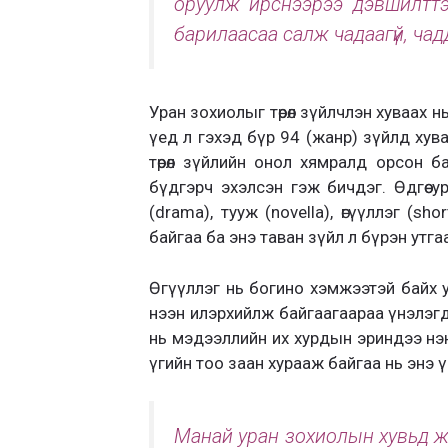
оруулж ирснээрээ дэвшилттэ
барилаасаа салж чадаагүй, чад
Уран зохиолыг төрөл зүйлчлэн хуваах н
үед л гэхэд бүр 94 (жанр) зүйлд хув
төрөл зүйлийн онол хямралд орсон б
бүдгэрч эхэлсэн гэж бичдэг. Өдгөө у
(drama), тууж (novella), өгүүллэг (s
байгаа ба энэ таван зүйл л бүрэн утга
Өгүүллэг нь богино хэмжээтэй байх учи
нээн илэрхийлж байгаагаараа үнэлэгддэ
нь мэдээллийн их хурдын эриндээ нэн
үгийн тоо заан хурааж байгаа нь энэ 
Манай уран зохиолын хувьд жи