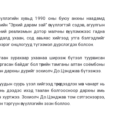
өгүүллэгийн хувьд 1990 оны буюу анхны наадамд
йн “Эрхий дарам зай” өгүүллэгтэй сэдэв, агуулгын
чний реализмын дотор малчны өгүүлэмжээс гадна
далд ухаан, сод авьяас хийгээд утга бэлгэдлийг
ах зэрэг онцлогууд түгээмэл дүрслэгдэх болсон.
таан зурахаар ухаанаа ширээж бүтээл туурвисан
ргасан байдаг бол төрийн тамганы алтан соёмбоны
сан дархны дүрийг зохиолч До.Цэнджав бүтээжээ.
чуудын суурь үзэл хийгээд төрөө дээдлэх мөн чанарт нь
г нь дээдэс ихэд таалан болгоосноор дархны амь
н хүртжээ. Зохиолч До.Цэнджав том сэтгэснээрээ,
йн тэргүүн өгүүллэгийн эзэн боллоо.