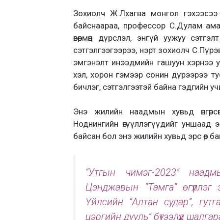
Зохиолч Ж.Лхагва монгол гэхээсээ 
байснаараа, профессор С.Дулам ам
өвөрмөц дүрслэл, энгүй уужуу сэтгэ
сэтгэлгээгээрээ, нэрт зохиолч С.Пүрэ
эмгэнэлт инээдмийн гашуун хэрнээ уя
хэл, хорон гэмээр сонин дүрээрээ тус 
бичлэг, сэтгэлгээтэй байна гэдгийн уч
Энэ жилийн наадмын хувьд өнгөрс
Ноднингийн өгүүллэгүүдийг уншаад 
байсан бол энэ жилийн хувьд эрс өөр ба
“Утгын чимэг-2023” наадм
Цэнджавын “Тамга” өгүүллэг 
Үйлсийн “Алтан судар”, гут
цэргийн дууль” бүтээлүүд шалгар