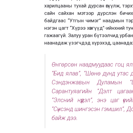
харилцааны тухай дурсан өгүүлж, тэрхүү
сайн сайхан мэтээр дүрслэн бичи
байдгаас “Утгын чимэг” наадмын тэргү
нэгэн цагт “Хүрээ хөвгүүд”-ийнхний 
гажаагүй. Залуу уран бүтээлчид урбан
наанадаж үзэгчдэд хүрэхэд, цаанадаж
Өнгөрсөн наадмуудаас гоц ялг
“Бид ялав”, “Шөнө дунд утас 
Сэндэнжавын Дуламын “Ц
Сарантуяагийн “Дэлт цагаа
“Элсний нүүдэл”, энэ цаг ү
“Сүнсэнд шингэсэн гэмшил”, До
байж дээ.