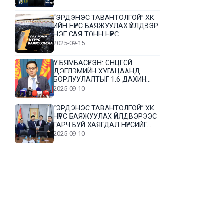
“ЭРДЭНЭС ТАВАНТОЛГОЙ” ХК-
ИЙН НҮҮРС БАЯЖУУЛАХ ҮЙЛДВЭР
НЭГ САЯ ТОНН НҮҮРС
БАЯЖУУЛЛАА
2025-09-15
У.БЯМБАСҮРЭН: ОНЦГОЙ
ДЭГЛЭМИЙН ХУГАЦААНД
БОРЛУУЛАЛТЫГ 1.6 ДАХИН
НЭМЭГДҮҮЛЭВ
2025-09-10
“ЭРДЭНЭС ТАВАНТОЛГОЙ” ХК
НҮҮРС БАЯЖУУЛАХ ҮЙЛДВЭРЭЭС
ГАРЧ БУЙ ХАЯГДАЛ НҮҮРСИЙГ
ДАХИН БОЛОВСРУУЛНА
2025-09-10
Л.Гүндалай: Дүр эсгэсэн худал
хуурмагтай эвлэрч чаддаггүй
нь миний алдаа байж магадгүй
2025-09-05
ЦОГТЦЭЦИЙ СУМЫН ЦАГААН-
ОВОО, СИЙРСТ БАГИЙН
ИРГЭДИЙН ТӨЛӨӨЛӨЛ НҮҮРС