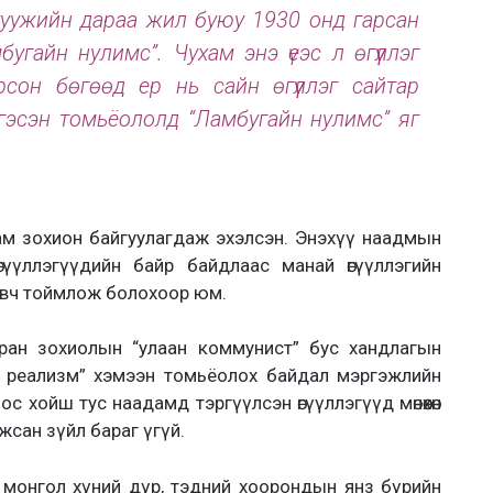
н” туужийн дараа жил буюу 1930 онд гарсан
гайн нулимс”. Чухам энэ үеэс л өгүүллэг
рсон бөгөөд ер нь сайн өгүүллэг сайтар
гэсэн томьёололд “Ламбугайн нулимс” яг
ам зохион байгуулагдаж эхэлсэн. Энэхүү наадмын
гүүллэгүүдийн байр байдлаас манай өгүүллэгийн
ловч тоймлож болохоор юм.
ан зохиолын “улаан коммунист” бус хандлагын
й реализм” хэмээн томьёолох байдал мэргэжлийн
 хойш тус наадамд тэргүүлсэн өгүүллэгүүд мөнөөхөн
сан зүйл бараг үгүй.
ин монгол хүний дүр, тэдний хоорондын янз бүрийн