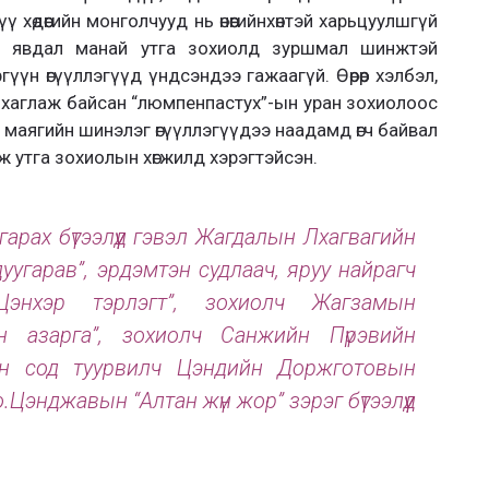
 хөдөөгийн монголчууд нь өнөөгийнхөнтэй харьцуулшгүй
х явдал манай утга зохиолд зуршмал шинжтэй
үн өгүүллэгүүд үндсэндээ гажаагүй. Өөрөөр хэлбэл,
тунхаглаж байсан “люмпенпастух”-ын уран зохиолоос
 маягийн шинэлэг өгүүллэгүүдээ наадамд өгч байвал
 утга зохиолын хөгжилд хэрэгтэйсэн.
арах бүтээлүүд гэвэл Жагдалын Лхагвагийн
дуугарав”, эрдэмтэн судлаач, яруу найрагч
энхэр тэрлэгт”, зохиолч Жагзамын
н азарга”, зохиолч Санжийн Пүрэвийн
еийн сод туурвилч Цэндийн Доржготовын
.Цэнджавын “Алтан жүн жор” зэрэг бүтээлүүд