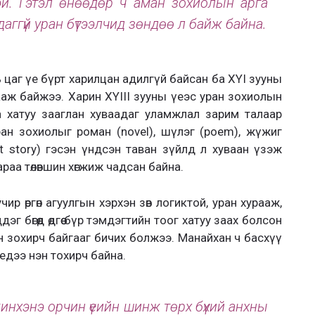
й. Гэтэл өнөөдөр ч аман зохиолын арга
даггүй уран бүтээлчид зөндөө л байж байна.
ь цаг үе бүрт харилцан адилгүй байсан ба XYI зууны
ааж байжээ. Харин XYIII зууны үеэс уран зохиолын
а хатуу зааглан хуваадаг уламжлал зарим талаар
ран зохиолыг роман (novel), шүлэг (poem), жүжиг
hort story) гэсэн үндсэн таван зүйлд л хуваан үзэж
араа төлөвшин хөгжиж чадсан байна.
р өргөн агуулгын хэрхэн зөв логиктой, уран хурааж,
г бөгөөд өдгөө бүр тэмдэгтийн тоог хатуу заах болсон
 зохирч байгааг бичих болжээ. Манайхан ч басхүү
үедээ нэн тохирч байна.
нхэнэ орчин үеийн шинж төрх бүхий анхны