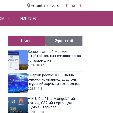
Улаанбаатар: 22°C
OM
НИЙТЛЭЛ
Шинэ
Эрэлттэй
Зэвсэгт хүчний жанжин
штабтай хамтын ажиллагаагаа
үргэлжлүүлнэ
2026-04-17
Энержи ресурс ХХК, Чайна
энержи компаниуд 2026 оны
нүүрсний зарчмаа тохиролцов
2025-11-11
HOTU баг “The MongolZ”-ийг
хожиж, CS2-ийн ертөнцөд
шуугиан тарилаа
2025-10-05