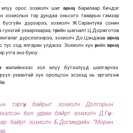
илүү орос зохиолч шиг өвөрмөц барилаар бичдэг
ан зохиолын тэр дундаа оньсого тааврын гэмээр
лт бүсгүйн дүрээрээ, зохиолч Ж.Сарантуяа сонин
в гүнзгий ухаарлаараа, төрийн шагналт Ц.Доржготов
нгалаг дүрслэлээрээ, зохиолч До.Цэнджав өвөрмөц
тус сод ялгаран үлджээ. Зохиолч хүн өөрийн өвөрмөц
ир утга энэ буюу.
өн жилийнхээс хол илүү бүтээлүүд шалгарчээ.
эрүүл ухаантай хүн оролцсон эсэхэд нь эргэлзэж
йв.
ын тэргүүн байрыг зохиолч Долгорын
эзэлсэн бол удаах байрт зохиолч Д.Гүн-
гаар байрт зохиолч Б.Догмидийн “Морин
ав.