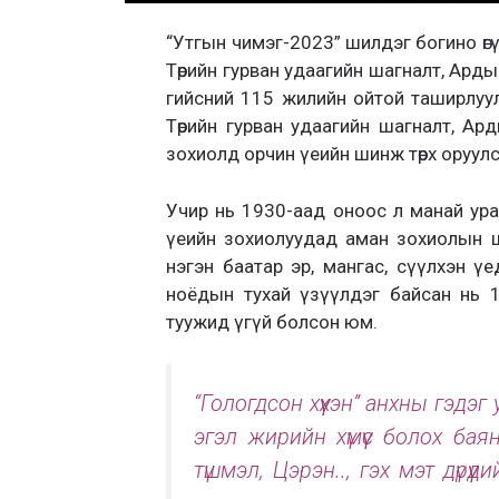
“Утгын чимэг-2023” шилдэг богино өгү
Төрийн гурван удаагийн шагналт, Ар
гийсний 115 жилийн ойтой таширлуу
Төрийн гурван удаагийн шагналт, А
зохиолд орчин үеийн шинж төрх оруулс
Учир нь 1930-аад оноос л манай ура
үеийн зохиолуудад аман зохиолын ш
нэгэн баатар эр, мангас, сүүлхэн үед
ноёдын тухай үзүүлдэг байсан нь 
туужид үгүй болсон юм.
“Гологдсон хүүхэн” анхны гэдэ
эгэл жирийн хүмүүс болох ба
түшмэл, Цэрэн.., гэх мэт дүр