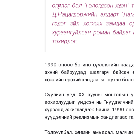
өгүүллэг бол “Гологдсон хүүхэ
Д.Нацагдоржийн алдарт “Ламбу
гэдэг зүйл хөгжих замдаа о
хураангуйлсан роман байдаг 
тохирдог.
1990 оноос богино өгүүллэгийн наад
эхний байруудад шалгарч байсан ө
хөгжлийн ерөнхий хандлагыг цухас бо
Сүүлийн үед ХХ зууны монголын ур
зохиолуудыг үндсэн нь “нүүдэлчни
хүрээнд ажиглагдаж байна. 1990 оноос
нүүдэлчний реализмын хандлагаас гаж
Тодруулбал, хөдөөгийн амьдрал, малч