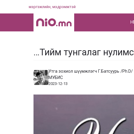
Skip
мэргэжлийн, мэдрэмжтэй
to
content
НҮ
…Тийм тунгалаг нулимс
Утга зохиол шүүмжлэгч Г.Батсуурь /Ph.D/
МУБИС
2023-12-13