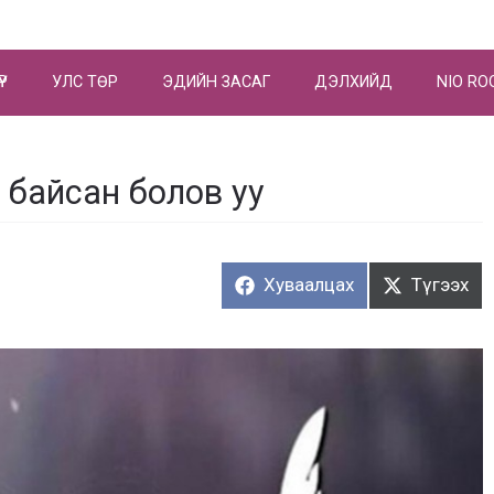
ҮР
УЛС ТӨР
ЭДИЙН ЗАСАГ
ДЭЛХИЙД
NIO RO
 байсан болов уу
Хуваалцах:
Түгээх:
Хуваалцах
Түгээх