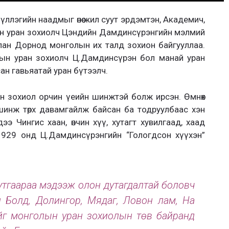
үллэгийн наадмыг өнөө жил суут эрдэмтэн, Академич,
дын уран зохиолч Цэндийн Дамдинсүрэнгийн мэлмий
лан Дорнод монголын их талд зохион байгууллаа.
рдын уран зохиолч Ц.Дамдинсүрэн бол манай уран
ан гавьяатай уран бүтээлч.
н зохиол орчин үеийн шинжтэй болж ирсэн. Өмнөх
инж төрх давамгайлж байсан ба тодруулбаас хэн
ээ Чингис хаан, өнчин хүү, хутагт хувилгаад, хаад
1929 онд Ц.Дамдинсүрэнгийн “Гологдсон хүүхэн”
г утгаараа мэдээж олон дутагдалтай боловч
ян Болд, Долингор, Мядаг, Ловон лам, На
үүдийг монголын уран зохиолын төв байранд