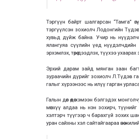
Тэргүүн байрт шалгарсан “Тамга” 
тэргүүлсэн зохиолч Лодонгийн Түдэви
хувьд дүйж байна. Учир нь нүүдэл
ялангуяа сүүлийн үед нүүдэлчдийн 
эрхэмлэх, төрөө дээдлэх, түүхээ ухаар
Эрхий дарам зайд мянган заан баг
зураачийн дүрийг зохиолч Л.Түдэв га
галыг хүрээнээс нь илүү гарган урла
Галын дөл өөдөө хэмээн бэлгэдэх монгол
мөнхүү алдаа нь нэн зохирч, түүний
хэлтэрч түүгээр ч барахгүй зохих ша
уран сайхны хэл сайтайгаараа өнөө жили