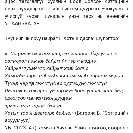
эцэс төгсгөлгүй хүслийн боол болсон сэтгэцийн
өвчтөнүүдээр өнөөгийн нийгэм дүүрсэн. Энэхүү утга
учиргүй хүсэл шуналын үнэн төрх нь өнөөгийн
УЛААНБААТАР.
Түүнийг нь яруу найрагч “Хотын дарга” шүлэгтээ:
«…Социализм, хувьчлал, зах зээлийг бид үзсэн ч
солиорол гэж юу байдгийг тэр л мэднэ.
Хайрын тухай үгс хайрыг хөнөөж болно.
Хамгийн хэрэгтэй зүйл чинь чамайг хорлож мэднэ.
Түүнд нэр төр гэж үгүй, ёс суртахуун гэж үгүй.
Ойлгож итгэх аргагүй тэр муу биеэ үнэлэгчийг бид
одоогоор мөнгө хэмээн дуудаж,
араас нь үхэлдэж байна.
Хотыг тэр л даргалж байна.»
(Батзаяа.Б. “Сэтгэцийн
асуудлууд”
УБ. 2023. 47) хэмээн бичсэн байгаа бөгөөд өөрөөр