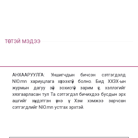
л
х
ц
а
х
ТӨСТЭЙ МЭДЭЭ
АНХААРУУЛГА: Уншигчдын бичсэн сэтгэгдэлд
NIO.mn хариуцлага хүлээхгүй болно. Бид ХХЗХ-ын
журмын дагуу зүй зохисгүй зарим үг, хэллэгийг
хязгаарласан тул Та сэтгэгдэл бичихдээ бусдын эрх
ашгийг хүндэтгэн үзнэ үү. Хэм хэмжээ зөрчсөн
сэтгэгдлийг NIO.mn устгах эрхтэй.