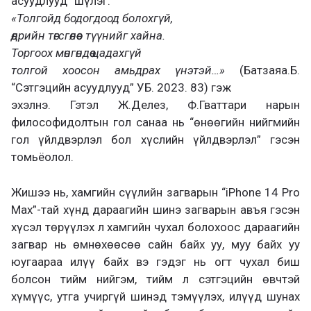
асуудлууд” шүлэг:
«Толгойд бодогдоод болохгүй,
өдрийн төгсгөлөөс түүнийг хайна.
Торгоох мөнгөндөө цадахгүй
толгой хоосон амьдрах үнэтэй…»
(Батзаяа.Б.
“Сэтгэцийн асуудлууд” УБ. 2023. 83) гэж
эхэлнэ. Гэтэл Ж.Делез, Ф.Гваттари нарын
философидолтын гол санаа нь “өнөөгийн нийгмийн
гол үйлдвэрлэл бол хүслийн үйлдвэрлэл” гэсэн
томьёолол.
Жишээ нь, хамгийн сүүлийн загварын “iPhone 14 Pro
Max”-тай хүнд дараагийн шинэ загварын авъя гэсэн
хүсэл төрүүлэх л хамгийн чухал болохоос дараагийн
загвар нь өмнөхөөсөө сайн байх уу, муу байх уу
юугаараа илүү байх вэ гэдэг нь огт чухал биш
болсон тийм нийгэм, тийм л сэтгэцийн өвчтэй
хүмүүс, утга учиргүй шинэд тэмүүлэх, илүүд шунах