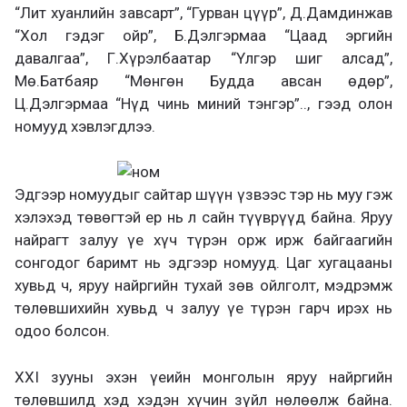
“Лит хуанлийн завсарт”, “Гурван цүүр”, Д.Дамдинжав
“Хол гэдэг ойр”, Б.Дэлгэрмаа “Цаад эргийн
давалгаа”, Г.Хүрэлбаатар “Үлгэр шиг алсад”,
Мө.Батбаяр “Мөнгөн Будда авсан өдөр”,
Ц.Дэлгэрмаа “Нүд чинь миний тэнгэр”.., гээд олон
номууд хэвлэгдлээ.
Эдгээр номуудыг сайтар шүүн үзвээс тэр нь муу гэж
хэлэхэд төвөгтэй ер нь л сайн түүврүүд байна. Яруу
найрагт залуу үе хүч түрэн орж ирж байгаагийн
сонгодог баримт нь эдгээр номууд. Цаг хугацааны
хувьд ч, яруу найргийн тухай зөв ойлголт, мэдрэмж
төлөвшихийн хувьд ч залуу үе түрэн гарч ирэх нь
одоо болсон.
ХХI зууны эхэн үеийн монголын яруу найргийн
төлөвшилд хэд хэдэн хүчин зүйл нөлөөлж байна.