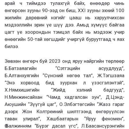
арай ч тиймдээ тулахгүй байх, өнөөдөр чинь
өнгөрсөн зууны 90-ээд он биш, XXI зууны эхний 100
жилийн дөрөвний нэгийг цааш нь харуулчихсан
мэдээллийн эрин үе шүү дээ. Амьд хүмүүс байгаа
цагт үе хоорондын тэмцэл байх нь мэдээж учир
өнөөгийн 50-тай хөгшдийг учиргүй буруутгаад ч яах
билээ.
Зөвхөн өнгөрч буй 2023 онд яруу найргийн төрлөөр
Б.Батзаяагийн “Сэтгэцийн асуудлууд”,
Б.Алтанхуягийн “Сүнсний нөгөө тал”, Ж.Тэгшзаяа
“Энэ хорвоод бид зуурхан л үзэсгэлэнтэй”,
Х.Нямхишигийн “Жийд хэлний бадгууд”,
Н.Минжинсайхан “Чамд хадгалсан зун”, Д.Цэнд-
Аюушийн “Зүүгүй цаг”, О.Элбэгтөгсийн “Жазз гараг
дээрх Жон Колтреиний шилтгээнд өнгөрүүлсэн
таван улирал”, Хашбаатарын “Яруу феномен”,
Ө.Балжинням “Бүрэг дасал үгс”, Л.Баасансүрэнгийн