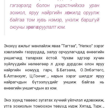
гэгээрэлд болон үндэстнийхээ уран
зохиол, яруу найргийн хөгжилд оруулж
байгаа том хувь нэмэр, үнэлж баршгүй
оюуны хөрөнгө оруулалт юм.
Энэхүү ажлыг манлайлж яваа “Тагтаа”, “Непко” зэрэг
хэвлэлийн газруудад, залуу орчуулагчдад өнөөгийн
уншигчид талархах ёстой. Чухам эдгээр хүчин
зүйлүүдийн нөлөөгөөр л дээр дурдсан олон яруу
найргийн номууд гарч, Б.Батзаяа, О.Элбэгтөгс,
Б.Алтанхуяг, Ц.Гончиг.., нарын зэрэг шилдэг яруу
найрагчдын бүтээлүүдийг уншиж байгаа нь
өнөөгийн уншигчдын аз юм.
Энэ зуунд төвөөс зугатах хүчний үйлчлэл идэвхжиж,
утга зохиолын томоохон төвүүд нурж Хятад, Турк..,