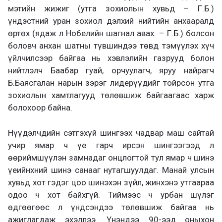
мэтийн жижиг (утга зохиолын хувьд – Г.Б.)
үндэстний уран зохиол дэлхий нийтийн анхааралд
өртөх (ядаж л Нобелийн шагнал авах. – Г.Б.) болсон
боловч анхан шатны түвшиндээ төвд тэмүүлэх хүч
үйлчилсээр байгаа нь хэвлэлийн газрууд болон
нийтлэлч Баабар гуай, орчуулагч, яруу найрагч
Б.Баясгалан нарын зэрэг лидерүүдийг тойрсон утга
зохиолын хамтлагууд төлөвшиж байгаагаас харж
болохоор байна.
Нүүдэлчдийн сэтгэхүй шингээх чадвар маш сайтай
учир ямар ч үе гарч ирсэн шингээгээд л
өөриймшүүлэн замнадаг онцлогтой тул ямар ч шинэ
үеийнхний шинэ санааг нутагшуулдаг. Манай улсын
хувьд хот гэдэг цоо шинэхэн зүйл, жинхэнэ утгаараа
одоо ч хот байхгүй. Тиймээс ч урбан шүлэг
өдгөөгөөс л үндсэндээ төлөвшиж байгаа нь
ажиглагдаж эхэллээ. Үнэндээ 90-ээд оныхон