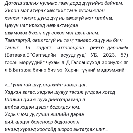
Дотогш залгих нулимс гэвч дорд дүүгийнх байнам.
Хилэн мэт атирах хөмсгийг тань хүсэмжлэн
хэнхэг тэнэгс дунд дүү нь хөмсөггүй мэт гөлийнөм.
Цөвүүн цаг ирэхэд нөмөр ахтайдаа
цөхөх мохох бүхэн рүү сохор мэт шунганам.
Тавьтаргүй, овилгогүй нь та ч; танаас хэцүү нь би ч
таныг Та гэдэгт итгэсэндээ өөрийгөө дарнам!»
(Батзаяа.Б.“Сэтгэцийн асуудлууд” УБ. 2023. 57)
гэсэн мөрүүдийг чухам л Д.Галсансүхэд зориулж яг
л Б.Батзаяа бичнэ биз ээ. Харин түүний мэдрэмжийг:
«…Гунигтай шүү, эндхийн хавар цаг.
Хэдхэн загас, хэдхэн шувуу тэсэж үлдсэн хотод
Шөнөжин өцийж суух өөрийгөө харахаар л
өлийсөн хэдэн цэцэг бодогдох юм.
Хорь ч юм уу, гучин жилийн дараа
өөрийгөө цэцэг болсноор бодохоор л
инээд хүрээд хоолойд шороо амтагдах шиг…