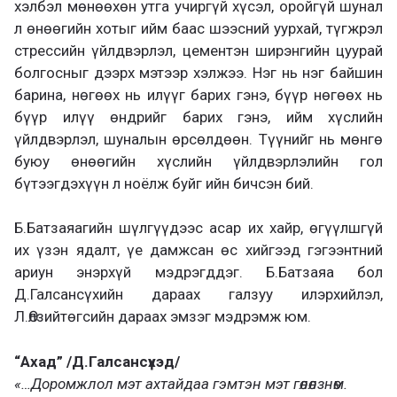
хэлбэл мөнөөхөн утга учиргүй хүсэл, оройгүй шунал
л өнөөгийн хотыг ийм баас шээсний уурхай, түгжрэл
стрессийн үйлдвэрлэл, цементэн ширэнгийн цуурай
болгосныг дээрх мэтээр хэлжээ. Нэг нь нэг байшин
барина, нөгөөх нь илүүг барих гэнэ, бүүр нөгөөх нь
бүүр илүү өндрийг барих гэнэ, ийм хүслийн
үйлдвэрлэл, шуналын өрсөлдөөн. Түүнийг нь мөнгө
буюу өнөөгийн хүслийн үйлдвэрлэлийн гол
бүтээгдэхүүн л ноёлж буйг ийн бичсэн бий.
Б.Батзаяагийн шүлгүүдээс асар их хайр, өгүүлшгүй
их үзэн ядалт, үе дамжсан өс хийгээд гэгээнтний
ариун энэрхүй мэдрэгддэг. Б.Батзаяа бол
Д.Галсансүхийн дараах галзуу илэрхийлэл,
Л.Өлзийтөгсийн дараах эмзэг мэдрэмж юм.
“Ахад” /Д.Галсансүхэд/
«…Доромжлол мэт ахтайдаа гэмтэн мэт гөлөлзнөм.