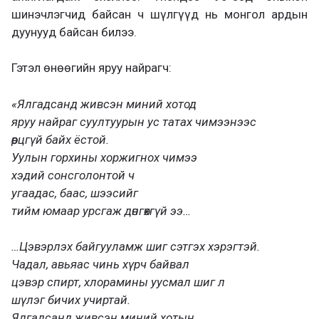
шинэчлэгчид байсан ч шүлгүүд нь монгол ардын
дуунууд байсан билээ.
Гэтэл өнөөгийн яруу найрагч:
«Ялгадсанд живсэн миний хотод
яруу найраг суултуурын ус татах чимээнээс
өөрцгүй байх ёстой.
Уулын горхины хоржигнох чимээ
хэдий сонсголонтой ч
угаадас, баас, шээсийг
тийм юмаар урсгаж дөнгөхгүй ээ…
…Цэвэрлэх байгууламж шиг сэтгэх хэрэгтэй.
Чадал, авьяас чинь хүрч байвал
цэвэр спирт, хлорамины уусмал шиг л
шүлэг бичих учиртай.
Ялгадсанд живсэн миний хотын