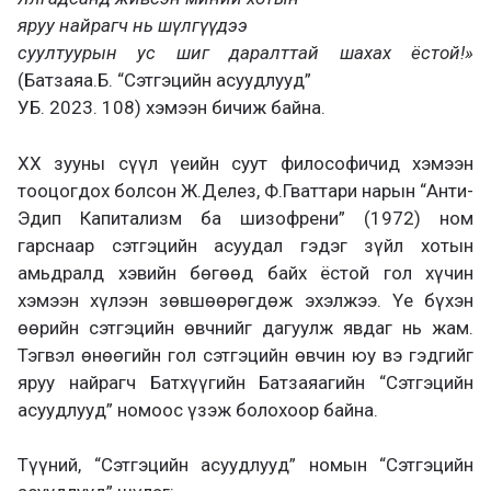
яруу найрагч нь шүлгүүдээ
суултуурын ус шиг даралттай шахах ёстой!»
(Батзаяа.Б. “Сэтгэцийн асуудлууд”
УБ. 2023. 108) хэмээн бичиж байна.
ХХ зууны сүүл үеийн суут философичид хэмээн
тооцогдох болсон Ж.Делез, Ф.Гваттари нарын “Анти-
Эдип Капитализм ба шизофрени” (1972) ном
гарснаар сэтгэцийн асуудал гэдэг зүйл хотын
амьдралд хэвийн бөгөөд байх ёстой гол хүчин
хэмээн хүлээн зөвшөөрөгдөж эхэлжээ. Үе бүхэн
өөрийн сэтгэцийн өвчнийг дагуулж явдаг нь жам.
Тэгвэл өнөөгийн гол сэтгэцийн өвчин юу вэ гэдгийг
яруу найрагч Батхүүгийн Батзаяагийн “Сэтгэцийн
асуудлууд” номоос үзэж болохоор байна.
Түүний, “Сэтгэцийн асуудлууд” номын “Сэтгэцийн