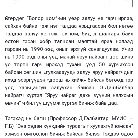
Өнгөрдөг “Болор цом”-ын үеэр залуу үе гарч ирлээ,
сайхан байна гэж нэг талдаа ярьцгаасан бол нөгөө
талдаа залуу үе гэж юу юм, бид л шалгарч байх
ёстой гэсэн хоёр талцсан маягтай яриа нэлээд
гарсан нь 1990-ээд оныг эрхгүй санагдуулав. Учир
нь 1990-ээд оны үед манай яруу найрагт цоо шинэ
үе төрөн гарч ирэхэд тухайн үед 50 хүрчихсэн
байсан хөгшин «гулкаазууд» залуу яруу найрагчдыг
ихэд эсэргүүцэн «доош нь хийж» байсан бөгөөд тэр
үед харьцангуй залуухан байсан О.Дашбалбар
найрагч хүртэл “Яруу найраг дахь зүүний нялхсын
өвчин” ч бил үү шүүмж хүртэл бичиж байв даа.
Тэгэхэд нь багш (Профессор Д.Галбаатар. МУИС. –
Г.Б) “Энэ хэдэн хүүхдийн турсагыг хуулахгүй юмсан”
хэмээн өмгөөлөн бичиж байсан билээ. Гэхдээ одоо