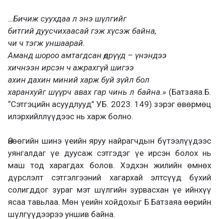
…Бичиж суухдаа л энэ шүлгийг
битгий дуусчихаасай гэж хүсэж байна,
чи ч тэгж уншаарай.
Аманд шороо амтагдсан өдрүүд – үнэндээ
хичнээн ирсэн ч ажрахгүй шигээ
ахин дахин миний харж буй зүйл бол
харанхуйг шүүрч авах гар чинь л байна.»
(Батзаяа.Б.
“Сэтгэцийн асуудлууд” УБ. 2023. 149) зэрэг өвөрмөц
илэрхийллүүдээс нь харж болно.
Өнөөгийн шинэ үеийн яруу найрагчдын бүтээлүүдээс
уянгалдаг үе дуусаж сэтгэдэг үе ирсэн болох нь
маш тод харагдах болов. Хэдхэн жилийн өмнөх
дүрслэлт сэтгэлгээний хагархай элтсүүд бүхий
солигддог зураг мэт шүлгийн зурвасхан үе ийнхүү
ясаа тавьлаа. Мөн үеийн хойдохыг Б.Батзаяа өөрийн
шүлгүүдээрээ уншив байна.