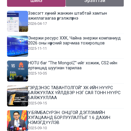
Шинэ
Эрэлттэй
Зэвсэгт хүчний жанжин штабтай хамтын
ажиллагаагаа үргэлжлүүлнэ
2026-04-17
Энержи ресурс ХХК, Чайна энержи компаниуд
2026 оны нүүрсний зарчмаа тохиролцов
2025-11-11
HOTU баг “The MongolZ”-ийг хожиж, CS2-ийн
ертөнцөд шуугиан тарилаа
2025-10-05
“ЭРДЭНЭС ТАВАНТОЛГОЙ” ХК-ИЙН НҮҮРС
БАЯЖУУЛАХ ҮЙЛДВЭР НЭГ САЯ ТОНН НҮҮРС
БАЯЖУУЛЛАА
2025-09-15
У.БЯМБАСҮРЭН: ОНЦГОЙ ДЭГЛЭМИЙН
ХУГАЦААНД БОРЛУУЛАЛТЫГ 1.6 ДАХИН
НЭМЭГДҮҮЛЭВ
2025-09-10