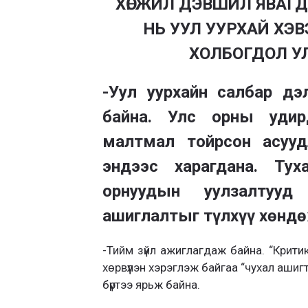
ХӨГЖИЛ ДЭВШИЛ ЯВАГД
НЬ УУЛ УУРХАЙ ХЭВ
ХОЛБОГДОЛ У
-Уул уурхайн салбар дэл
байна. Улс орны удир
малтмал тойрсон асууд­
эндээс харагдана. Тух
орнуудын уулзалтууд 
ашиглалтыг түлхүү хөндө
-Тийм зүйл ажиглагдаж байна. “Крити
хөрвүүлэн хэрэглэж байгаа “чухал аши
бүртээ ярьж байна.