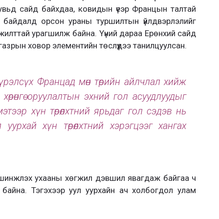
увьд сайд байхдаа, ковидын үеэр Францын талтай
 бай­далд орсон ураны туршилтын үйлдвэрлэлийг
мжилттай урагшилж байна. Үүний дараа Ерөнхий сайд
азрын ховор эле­ментийн төслүүдээ танил­цуулсан.
Хүрэлсүх Францад мөн төрийн айлчлал хийж
 хөрөнгө оруулалтын эхний гол асуудлуудыг
тээр хүн төрөлхтний ярьдаг гол сэдэв нь
уурхай хүн төрөлхтний хэрэгцээг хангах
.
 шинжлэх ухааны хөгжил дэвшил явагдаж байгаа ч
р байна. Тэгэхээр уул уурхайн ач холбогдол улам