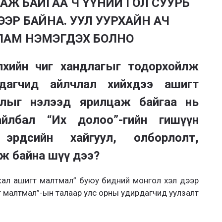
АЖ БАЙГАА Ч ҮҮНИЙ ГОЛ СУУРЬ
ЭЭР БАЙНА. УУЛ УУРХАЙН АЧ
ЛАМ НЭМЭГДЭХ БОЛНО
­хийн чиг хандлагыг тодор­хойлж
­дагчид айлчлал хийхдээ ашигт
­лыг нэлээд ярилцаж бай­гаа нь
айлбал “Их долоо”-гийн гишүүн
эрдсийн хайгуул, олборлолт,
ж байна шүү дээ?
кал ашигт малт­мал” буюу бидний монгол хэл дээр
гт малтмал”-ын талаар улс орны удирдагчид уулзалт