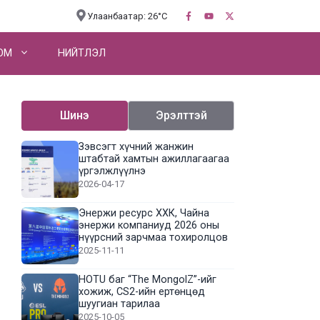
Улаанбаатар: 26°C
OM
НИЙТЛЭЛ
Шинэ
Эрэлттэй
Зэвсэгт хүчний жанжин
штабтай хамтын ажиллагаагаа
үргэлжлүүлнэ
2026-04-17
Энержи ресурс ХХК, Чайна
энержи компаниуд 2026 оны
нүүрсний зарчмаа тохиролцов
2025-11-11
HOTU баг “The MongolZ”-ийг
хожиж, CS2-ийн ертөнцөд
шуугиан тарилаа
2025-10-05