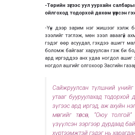
-Төрийн зүгээс уул уурхайн салбары
ойлгоход тодорхой дөхөм үзүүлсэн гэ
-Үүн дээр зарим нэг жишээг хэлж 
зээлийг тэглэж, мөн зээл аваагүй а
гэдэг өөр асуудал, гэхдээ ашигт м
боломж байгааг харуулсан гэж би бо
ард иргэддээ анх удаа ногдол ашиг ху
ногдол аш­гийг олгохоор Засгийн га­з
Сайж­руулсан түлшний үнийг
утааг бууруулахад тодорхой д
зүгээс ард ир­гэд, аж ахуйн нэ
мөнгийг төлсөн, “Оюу толгой
үзүүлсэн зэргээр дурдаад бай
хүртээмжтэй гэдэг нь харагда