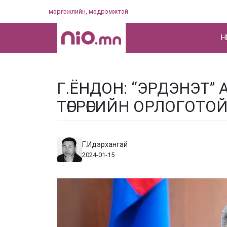
Skip
мэргэжлийн, мэдрэмжтэй
to
content
НҮ
Г.ЁНДОН: “ЭРДЭНЭТ” 
ТӨГРӨГИЙН ОРЛОГОТО
Г.Идэрхангай
2024-01-15