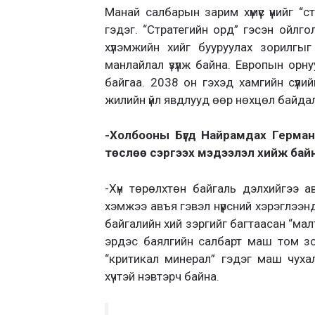
Манай салбарын зарим хүмүүс үүнийг 
гэдэг. “Стратегийн орд” гэсэн ойлго
хүлэмжийн хийг буу­руулах зорилгы
манлайлал үзүүлж байна. Европын ор­
байгаа. 2038 он гэхэд хамгийн сүүлий
жилийн үйл явдлууд өөр нөхцөл байдал
-Холбооны Бүгд Найрамдах Герман 
төслөө сэргээх мэдээлэл хийж байн
-Хүн төрөлхтөн байгаль дэлхийгээ а
хэмжээ авъя гэвэл нүүрсний хэрэглээндэ
байгалийн хий зэр­гийг багтаасан “мал
эрдэс баялгийн салбарт маш том з
“крити­кал минерал” гэдэг маш чухал
хүчтэй нэвтэрч байна.