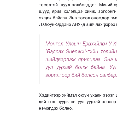
төсөлтэй шууд холбогддог. Миний х
шууд яриа хэлэлцээ хийж, зогсонги
эхлүүлж бай­сан. Энэ төсөл өнөөдөр а
Л.Оюун-Эрдэнэ АНУ-д айлч­лах үеэрээ г
Монгол Улсын Ерөн­хийлөгч У.
“Бадрах Энержи”-гийн төс­лийн
шийд­вэрлэж ярилцлаа. Энэ мэ
уул уурхай болж байна. Уул 
зорилгоор бий болсон салбар
Хэдийгээр хиймэл оюун ухаан зэрэг
үүний гол суурь нь уул уурхай хэвээ
нэмэгдэх болно.