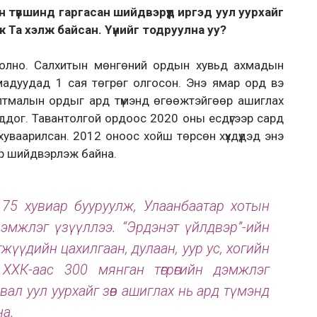
н түвшинд гаргасан шийдвэрүүд иргэд уул уурхайг
ж Та хэлж байсан. Үүнийг тодруулна уу?
болно. Салхитын мөнгөний ордын хувьд ах­мадын
хмадуудад 1 сая төгрөг олгосон. Энэ ямар орд вэ
алтмалын ордыг ард түмэнд өгөөжтэйгөөр ашиглах
ддог. Тавантолгой ордоос 2020 оны есдүгээр сард
ваарилсан. 2012 оноос хойш төрсөн хүүх­дүүдэд энэ
ар шийдвэрлэж байна.
 75 хувиар бууруулж, Улаанбаатар хотын
эмж­лэг үзүүллээ. “Эрдэнэт үйлд­вэр”-ийн
гжүүдийн цахилгаан, дулаан, уур ус, хогийн
” ХХК-аас 300 мянган төгрөгийн дэмжлэг
вал уул уурхайг зөв ашиглах нь ард түмэнд
на.