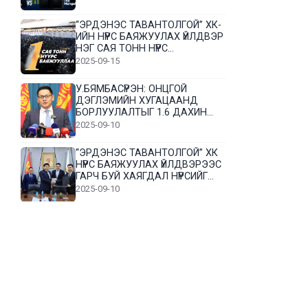
“ЭРДЭНЭС ТАВАНТОЛГОЙ” ХК-
ИЙН НҮҮРС БАЯЖУУЛАХ ҮЙЛДВЭР
НЭГ САЯ ТОНН НҮҮРС
БАЯЖУУЛЛАА
2025-09-15
У.БЯМБАСҮРЭН: ОНЦГОЙ
ДЭГЛЭМИЙН ХУГАЦААНД
БОРЛУУЛАЛТЫГ 1.6 ДАХИН
НЭМЭГДҮҮЛЭВ
2025-09-10
“ЭРДЭНЭС ТАВАНТОЛГОЙ” ХК
НҮҮРС БАЯЖУУЛАХ ҮЙЛДВЭРЭЭС
ГАРЧ БУЙ ХАЯГДАЛ НҮҮРСИЙГ
ДАХИН БОЛОВСРУУЛНА
2025-09-10
Л.Гүндалай: Дүр эсгэсэн худал
хуурмагтай эвлэрч чаддаггүй
нь миний алдаа байж магадгүй
2025-09-05
ЦОГТЦЭЦИЙ СУМЫН ЦАГААН-
ОВОО, СИЙРСТ БАГИЙН
ИРГЭДИЙН ТӨЛӨӨЛӨЛ НҮҮРС