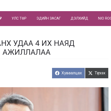
ҮР
УЛС ТӨР
ЭДИЙН ЗАСАГ
ДЭЛХИЙД
NIO RO
АНХ УДАА 4 ИХ НАЯД
Й АЖИЛЛАЛАА
Хуваалцах:
Түгээх:
Хуваалцах
Түгээх