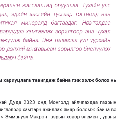
ералын жагсаалтад орууллаа. Ту­хайн улс
ал, эдийн зас­гийн тусгаар тогтнолд нэн
тикал минералд багтаадаг. Нөгөө талдаа
вэрүүдээ хам­гаалах зорилгоор энэ чухал
гжүүлж байна. Энэ талаасаа уул уурхайн
р дэлхий өмнөө тавьсан зорилгоо биелүүлэх
мьдарч байна.
м хариуцлага тавигдаж байна гэж хэлж болох нь
джей Дуда 2023 онд Монголд айлчлахдаа газ­рын
н чиглэлээр хам­тарч ажиллах ямар боломж байна вэ
гч Эммануэл Макрон газ­рын ховор элемент, ураны