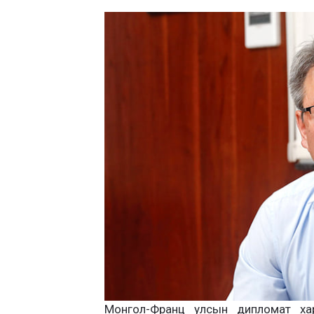
Мон­гол-Франц улсын дипломат хар