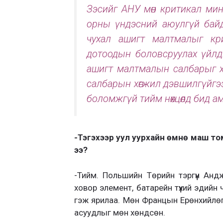
Зэсийг АНУ мөн критикал мин
орны үндэсний аюул­гүй байд
чухал ашигт малтмалыг кри­
дотоодын бо­ловсруулах үйлд
ашигт малтмалын салбарыг хө
салбарын хөгжил дэвшилгүйгээ
боломжгүй тийм нөхцөлд бид а
-Тэгэхээр уул уурхайн өмнө маш то
ээ?
-Тийм. Польшийн Төрийн тэргүүн Ан
ховор элемент, батарейн түүхий эдий
гэж яри­лаа. Мөн Францын Ерөн­хийлө
асуудлыг мөн хөндсөн.