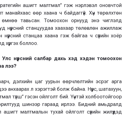
“стратегийн ашигт малтмал” гэж нэрлэвэл оновчтой
лт манайхаас өөр хаана ч байдаггүй. Хүн төрөлхтөн
г өм­нөө тавьсан. Томоохон ор­нууд энэ чиглэлд
нууд нүүрсний станцуудаа хаахаар төлөвлөн ажиллаж
н нүүрсний станцаа хаана гэж байгаа ч сүүлийн хоёр
д хүргэх боллоо.
Улс нүүрсний салбар дахь хэд хэдэн томоохон
а лээ?
варч, дэлхийн цаг уурын өөрчлөлтийн эсрэг арга
э анхаарах л хэ­рэг­тэй болж байна. Нүүрс, шатахуун,
тмал түлш” гэсэн ойлголт бий. Үүнтэй холбоотойгоор
орилтууд шинээр гараад ирлээ. Бидний амьдралд
 ашигт малтмалын тухай ойлголт сүүлийн жилүүдэд