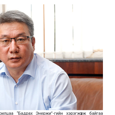
ил­цаа “Бадрах Энержи”-гийн хэрэгжүүлж байгаа