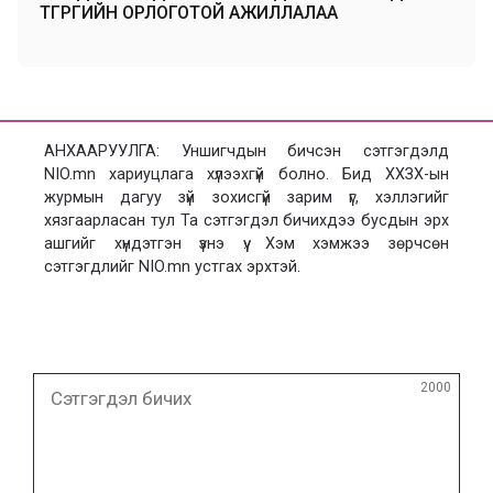
ТӨГРӨГИЙН ОРЛОГОТОЙ АЖИЛЛАЛАА
АНХААРУУЛГА: Уншигчдын бичсэн сэтгэгдэлд
NIO.mn хариуцлага хүлээхгүй болно. Бид ХХЗХ-ын
журмын дагуу зүй зохисгүй зарим үг, хэллэгийг
хязгаарласан тул Та сэтгэгдэл бичихдээ бусдын эрх
ашгийг хүндэтгэн үзнэ үү. Хэм хэмжээ зөрчсөн
сэтгэгдлийг NIO.mn устгах эрхтэй.
Сэтгэгдэл
2000
бичих