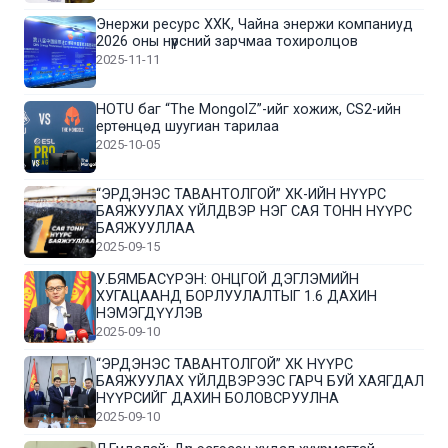
Энержи ресурс ХХК, Чайна энержи компаниуд
2026 оны нүүрсний зарчмаа тохиролцов
2025-11-11
HOTU баг “The MongolZ”-ийг хожиж, CS2-ийн
ертөнцөд шуугиан тарилаа
2025-10-05
“ЭРДЭНЭС ТАВАНТОЛГОЙ” ХК-ИЙН НҮҮРС
БАЯЖУУЛАХ ҮЙЛДВЭР НЭГ САЯ ТОНН НҮҮРС
БАЯЖУУЛЛАА
2025-09-15
У.БЯМБАСҮРЭН: ОНЦГОЙ ДЭГЛЭМИЙН
ХУГАЦААНД БОРЛУУЛАЛТЫГ 1.6 ДАХИН
НЭМЭГДҮҮЛЭВ
2025-09-10
“ЭРДЭНЭС ТАВАНТОЛГОЙ” ХК НҮҮРС
БАЯЖУУЛАХ ҮЙЛДВЭРЭЭС ГАРЧ БУЙ ХАЯГДАЛ
НҮҮРСИЙГ ДАХИН БОЛОВСРУУЛНА
2025-09-10