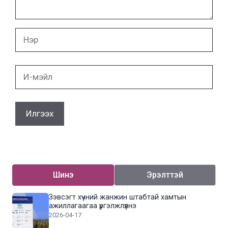
Нэр
И-
мэйл
Шинэ
Эрэлттэй
Зэвсэгт хүчний жанжин штабтай хамтын
ажиллагаагаа үргэлжлүүлнэ
2026-04-17