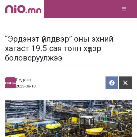
Skip
MEN
to
content
“Эрдэнэт үйлдвэр” оны эхний
хагаст 19.5 сая тонн хүдэр
боловсруулжээ
Редакц
Хуваалца
Түг
Х
Т
2023-08-10
у
ү
в
г
а
э
а
э
л
х
ц
а
х