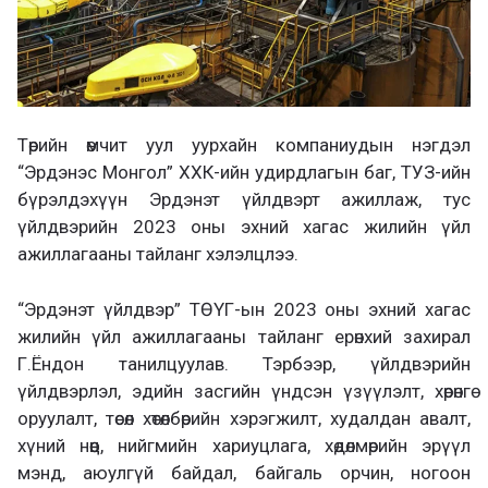
Төрийн өмчит уул уурхайн компаниудын нэгдэл
“Эрдэнэс Монгол” ХХК-ийн удирдлагын баг, ТУЗ-ийн
бүрэлдэхүүн Эрдэнэт үйлдвэрт ажиллаж, тус
үйлдвэрийн 2023 оны эхний хагас жилийн үйл
ажиллагааны тайланг хэлэлцлээ.
“Эрдэнэт үйлдвэр” ТӨҮГ-ын 2023 оны эхний хагас
жилийн үйл ажиллагааны тайланг ерөнхий захирал
Г.Ёндон танилцуулав. Тэрбээр, үйлдвэрийн
үйлдвэрлэл, эдийн засгийн үндсэн үзүүлэлт, хөрөнгө
оруулалт, төсөл хөтөлбөрийн хэрэгжилт, худалдан авалт,
хүний нөөц, нийгмийн хариуцлага, хөдөлмөрийн эрүүл
мэнд, аюулгүй байдал, байгаль орчин, ногоон