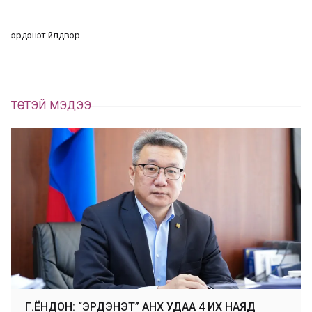
л
х
ц
а
эрдэнэт үйлдвэр
х
ТӨСТЭЙ МЭДЭЭ
Г.ЁНДОН: “ЭРДЭНЭТ” АНХ УДАА 4 ИХ НАЯД