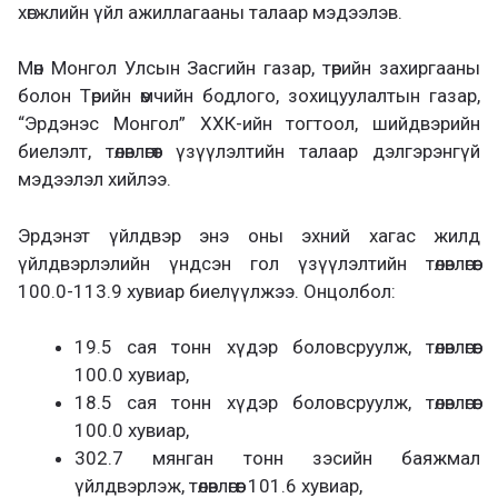
хөгжлийн үйл ажиллагааны талаар мэдээлэв.
Мөн Монгол Улсын Засгийн газар, төрийн захиргааны
болон Төрийн өмчийн бодлого, зохицуулалтын газар,
“Эрдэнэс Монгол” ХХК-ийн тогтоол, шийдвэрийн
биелэлт, төлөвлөгөөт үзүүлэлтийн талаар дэлгэрэнгүй
мэдээлэл хийлээ.
Эрдэнэт үйлдвэр энэ оны эхний хагас жилд
үйлдвэрлэлийн үндсэн гол үзүүлэлтийн төлөвлөгөөг
100.0-113.9 хувиар биелүүлжээ. Онцолбол:
19.5 сая тонн хүдэр боловсруулж, төлөвлөгөөг
100.0 хувиар,
18.5 сая тонн хүдэр боловсруулж, төлөвлөгөөг
100.0 хувиар,
302.7 мянган тонн зэсийн баяжмал
үйлдвэрлэж, төлөвлөгөөг 101.6 хувиар,