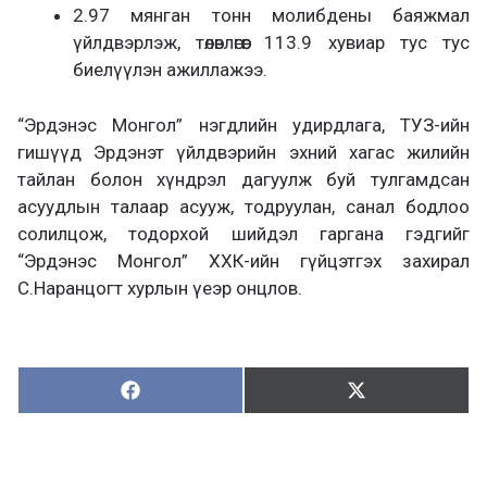
2.97 мянган тонн молибдены баяжмал
үйлдвэрлэж, төлөвлөгөөг 113.9 хувиар тус тус
биелүүлэн ажиллажээ.
“Эрдэнэс Монгол” нэгдлийн удирдлага, ТУЗ-ийн
гишүүд Эрдэнэт үйлдвэрийн эхний хагас жилийн
тайлан болон хүндрэл дагуулж буй тулгамдсан
асуудлын талаар асууж, тодруулан, санал бодлоо
солилцож, тодорхой шийдэл гаргана гэдгийг
“Эрдэнэс Монгол” ХХК-ийн гүйцэтгэх захирал
С.Наранцогт хурлын үеэр онцлов.
Хуваалцах:
Түгээх:
Х
Т
у
ү
в
г
а
э
а
э