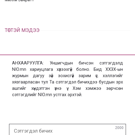
х
ТӨСТЭЙ МЭДЭЭ
АНХААРУУЛГА: Уншигчдын бичсэн сэтгэгдэлд
NIO.mn хариуцлага хүлээхгүй болно. Бид ХХЗХ-ын
журмын дагуу зүй зохисгүй зарим үг, хэллэгийг
хязгаарласан тул Та сэтгэгдэл бичихдээ бусдын эрх
ашгийг хүндэтгэн үзнэ үү. Хэм хэмжээ зөрчсөн
сэтгэгдлийг NIO.mn устгах эрхтэй.
Сэтгэгдэл
2000
бичих