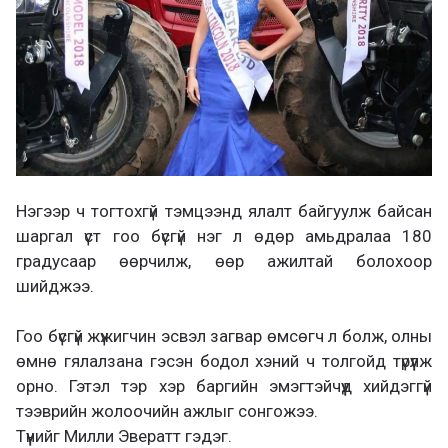
Нэгээр ч тогтохгүй тэмцээнд ялалт байгуулж байсан
шаргал үст гоо бүсгүй нэг л өдөр амьдралаа 180
градусаар өөрчилж, өөр ажилтай болохоор
шийджээ.
Гоо бүсгүй жүжигчин эсвэл загвар өмсөгч л болж, олны
өмнө гялалзана гэсэн бодол хэний ч толгойд түрүүлж
орно. Гэтэл тэр хэр баргийн эмэгтэйчүүд хийдэггүй
тээврийн жолоочийн ажлыг сонгожээ.
Түүнийг Милли Эвератт гэдэг.