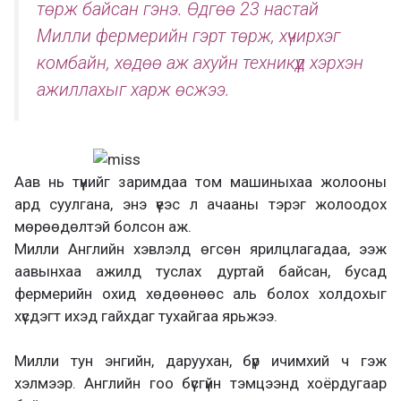
төрж байсан гэнэ. Өдгөө 23 настай
Милли фермерийн гэрт төрж, хүчирхэг
комбайн, хөдөө аж ахуйн техникүүд хэрхэн
ажиллахыг харж өсжээ.
Аав нь түүнийг заримдаа том машиныхаа жолооны
ард суулгана, энэ үеэс л ачааны тэрэг жолоодох
мөрөөдөлтэй болсон аж.
Милли Английн хэвлэлд өгсөн ярилцлагадаа, ээж
аавынхаа ажилд туслах дуртай байсан, бусад
фермерийн охид хөдөөнөөс аль болох холдохыг
хүсдэгт ихэд гайхдаг тухайгаа ярьжээ.
Милли тун энгийн, даруухан, бүр ичимхий ч гэж
хэлмээр. Английн гоо бүсгүйн тэмцээнд хоёрдугаар