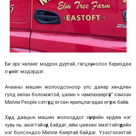
Би эрх чөлөөг мэдрэх дуртай, гагцхүү жолоо барихдаа
л үүнийг мэдэрдэг.
Ачааны машин жолоодсоноор улс даяар хөндлөн
гулд аялах боломжтой, цалин ч чамлахааргүй” хэмээн
Милли People сэтгүүлд өгсөн ярилцлагадаа өгүүлж байв.
Хүнд даацын машин жолооддог хүмүүсийн ердөө нэг
хувь нь эмэгтэйчүүд байдаг, ийм цөөхөн эмэгтэйчүүдийн
нэг болсондоо Милли баяртай байдаг. Үзэсгэлэнтэй