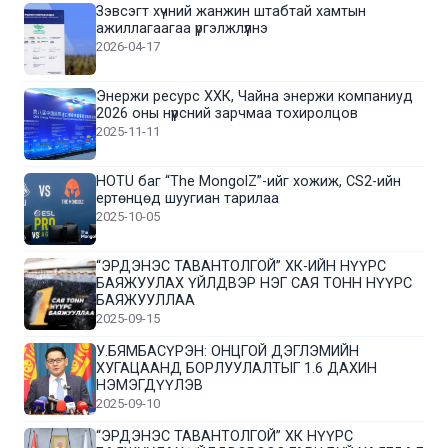
Зэвсэгт хүчний жанжин штабтай хамтын
ажиллагаагаа үргэлжлүүлнэ
2026-04-17
Энержи ресурс ХХК, Чайна энержи компаниуд
2026 оны нүүрсний зарчмаа тохиролцов
2025-11-11
HOTU баг “The MongolZ”-ийг хожиж, CS2-ийн
ертөнцөд шуугиан тарилаа
2025-10-05
“ЭРДЭНЭС ТАВАНТОЛГОЙ” ХК-ИЙН НҮҮРС
БАЯЖУУЛАХ ҮЙЛДВЭР НЭГ САЯ ТОНН НҮҮРС
БАЯЖУУЛЛАА
2025-09-15
У.БЯМБАСҮРЭН: ОНЦГОЙ ДЭГЛЭМИЙН
ХУГАЦААНД БОРЛУУЛАЛТЫГ 1.6 ДАХИН
НЭМЭГДҮҮЛЭВ
2025-09-10
“ЭРДЭНЭС ТАВАНТОЛГОЙ” ХК НҮҮРС