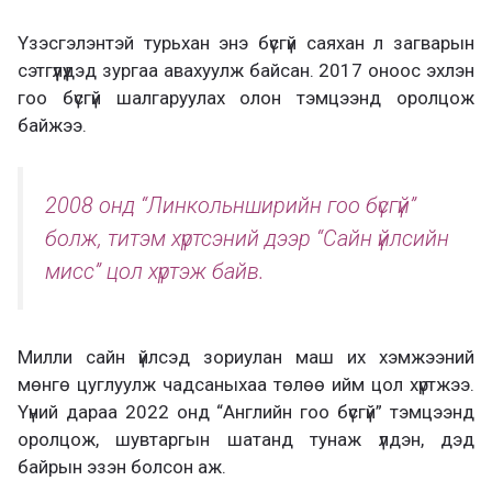
Үзэсгэлэнтэй турьхан энэ бүсгүй саяхан л загварын
сэтгүүлүүдэд зургаа авахуулж байсан. 2017 оноос эхлэн
гоо бүсгүй шалгаруулах олон тэмцээнд оролцож
байжээ.
2008 онд “Линкольнширийн гоо бүсгүй”
болж, титэм хүртсэний дээр “Сайн үйлсийн
мисс” цол хүртэж байв.
Милли сайн үйлсэд зориулан маш их хэмжээний
мөнгө цуглуулж чадсаныхаа төлөө ийм цол хүртжээ.
Үүний дараа 2022 онд “Английн гоо бүсгүй” тэмцээнд
оролцож, шувтаргын шатанд тунаж үлдэн, дэд
байрын эзэн болсон аж.