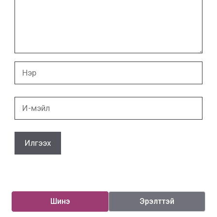
Нэр
И-
мэйл
Шинэ
Эрэлттэй