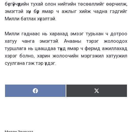
бүсгүйчүүдийн тухай олон нийтийн төсөөллийг өөрчилж,
эмэгтэй хүн бүр ямар ч ажлыг хийж чадна гэдгийг
Милли батлах хүсэлтэй.
Милли гаднаас нь харахад эмзэг турьхан ч дотроо
хатуу чанга эмэгтэй. Ачааны тэрэг жолоодох
туршлага нь цаашдаа түүнд ямар ч фермд ажиллахад
хэрэг болно, харин жолоочийн мэргэжил хатуужил
суулгана гэж тэр үздэг.
Хуваалцах:
Түгээх:
Х
Т
у
в
г
а
э
а
э
л
х
ц
а
Милли Эвератт