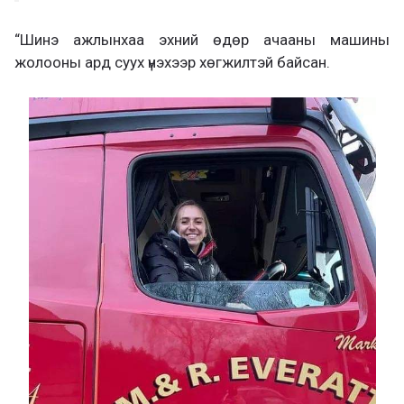
“Шинэ ажлынхаа эхний өдөр ачааны машины
жолооны ард суух үнэхээр хөгжилтэй байсан.