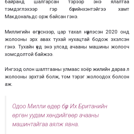
байранд шалгарсан тэрээр энэ ялалтаа
тэмдэглэхээр гэр бүлийнхэнтэйгээ хамт
Макдональдс орж байсан гэнэ.
Миллигийн өгүүлснээр, цар тахал нүүрлэсэн 2020 онд
жолооны эрх авах тухай нухацтай бодож эхэлсэн
гэнэ. Тухайн үед энэ улсад ачааны машины жолооч
хомсдолтой байжээ.
Ингээд олон шалтгааны улмаас хоёр жилийн дараа л
жолооны эрхтэй болж, том тэрэг жолоодох болсон
аж.
Одоо Милли өдөр бүр Их Британийн
өргөн уудам хөндийгөөр ачааны
машинтайгаа аялж явна.