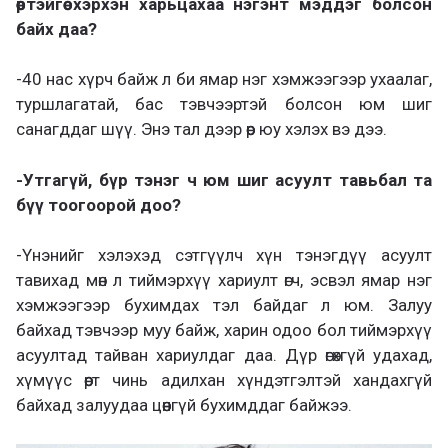
өөртэйгөө хэрхэн харьцахаа нэгэнт мэддэг болсон
байх даа?
-40 нас хүрч байж л би ямар нэг хэмжээгээр ухаалаг,
туршлагатай, бас тэвчээртэй болсон юм шиг
санагддаг шүү. Энэ тал дээр өөр юу хэлэх вэ дээ.
-Утгагүй, бүр тэнэг ч юм шиг асуулт тавьбал та
бүү тоогоорой доо?
-Үнэнийг хэлэхэд сэтгүүлч хүн тэнэгдүү асуулт
тавихад мөн л тиймэрхүү хариулт өгч, эсвэл ямар нэг
хэмжээгээр бухимдах тэл байдаг л юм. Залуу
байхад тэвчээр муу байж, харин одоо бол тиймэрхүү
асуултад тайван хариулдаг даа. Дүр өгөхгүй удахад,
хүмүүс өөрт чинь адилхан хүндэтгэлтэй хандахгүй
байхад залуудаа цөөнгүй бухимддаг байжээ.