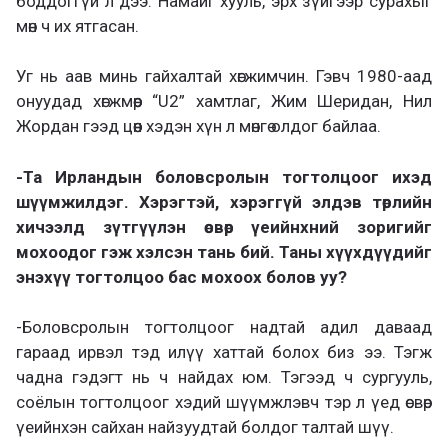
боддоггүй л дээ. Намайг хууль, эрх зүйгээр сурахыг
мөн ч их ятгасан.
Уг нь аав минь гайхалтай хөгжимчин. Гэвч 1980-аад
онуудад хөгжмөөр “U2” хамтлаг, Жим Шеридан, Нил
Жордан гээд цөөн хэдэн хүн л мөнгө олдог байлаа.
-Та Ирландын боловсролын тогтолцоог ихэд
шүүмжилдэг. Хэрэгтэй, хэрэггүй элдэв төрлийн
хичээлд зүтгүүлэн өсвөр үеийнхний зоригийг
мохоодог гэж хэлсэн тань бий. Таны хүүхдүүдийг
энэхүү тогтолцоо бас мохоох болов уу?
-Боловсролын тогтолцоог надтай адил даваад
гараад ирвэл тэд илүү хаттай болох биз ээ. Тэгж
чадна гэдэгт нь ч найдах юм. Тэгээд ч сургууль,
соёлын тогтолцоог хэдий шүүмжлэвч тэр л үед өсвөр
үеийнхэн сайхан найзуудтай болдог талтай шүү.