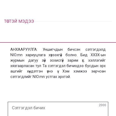
ТӨСТЭЙ МЭДЭЭ
АНХААРУУЛГА: Уншигчдын бичсэн сэтгэгдэлд
NIO.mn хариуцлага хүлээхгүй болно. Бид ХХЗХ-ын
журмын дагуу зүй зохисгүй зарим үг, хэллэгийг
хязгаарласан тул Та сэтгэгдэл бичихдээ бусдын эрх
ашгийг хүндэтгэн үзнэ үү. Хэм хэмжээ зөрчсөн
сэтгэгдлийг NIO.mn устгах эрхтэй.
Сэтгэгдэл
2000
бичих