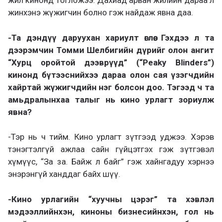
жил кинонд тогложээ. Дахиад арван жилийн дараа л
жинхэнэ жүжигчин болно гэж найдаж явна даа.
-Та дэндүү даруухан хариулт өглөө. Гэхдээ л та
дээрэмчин Томми Шелбигийн дүрийг олон ангит
“Хурц оройтой дээврүүд” (“Peaky Blinders”)
кинонд бүтээснийхээ дараа олон сая үзэгчдийн
хайртай жүжигчдийн нэг болсон доо. Тэгээд ч та
амьдралынхаа талыг нь кино урлагт зориулж
явна?
-Тэр нь ч тийм. Кино урлагт зүтгээд уджээ. Хэрэв
тэнэгтэлгүй ажлаа сайн гүйцэтгэх гэж зүтгэвэл
хүмүүс, “За за. Байж л байг” гэж хайнгадуу хэрнээ
энэрэнгүй ханддаг байх шүү.
-Кино урлагийн “хуучны цэрэг” та хэвлэл
мэдээллийнхэн, киноны бизнесийнхэн, гол нь