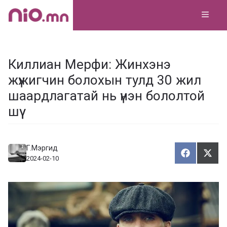
Skip
MEN
to
content
Киллиан Мeрфи: Жинхэнэ
жүжигчин болохын тулд 30 жил
шаардлагатай нь үнэн бололтой
шүү
Г.Мэргид
Хуваалца
Түг
Х
Т
2024-02-10
у
ү
в
г
а
э
а
э
л
х
ц
а
х