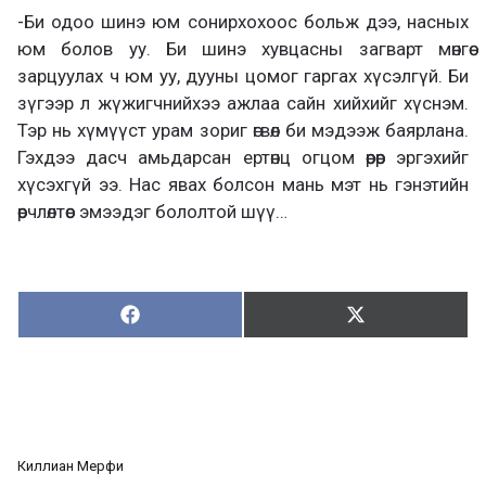
-Би одоо шинэ юм сонирхохоос больж дээ, насных
юм болов уу. Би шинэ хувцасны загварт мөнгөө
зарцуулах ч юм уу, дууны цомог гаргах хүсэлгүй. Би
зүгээр л жүжигчнийхээ ажлаа сайн хийхийг хүснэм.
Тэр нь хүмүүст урам зориг өгвөл би мэдээж баярлана.
Гэхдээ дасч амьдарсан ертөнц огцом өөрөөр эргэхийг
хүсэхгүй ээ. Нас явах болсон мань мэт нь гэнэтийн
өөрчлөлтөөс эмээдэг бололтой шүү…
Хуваалцах:
Түгээх:
Х
Т
у
ү
в
г
а
э
а
э
л
х
ц
а
Киллиан Мерфи
х