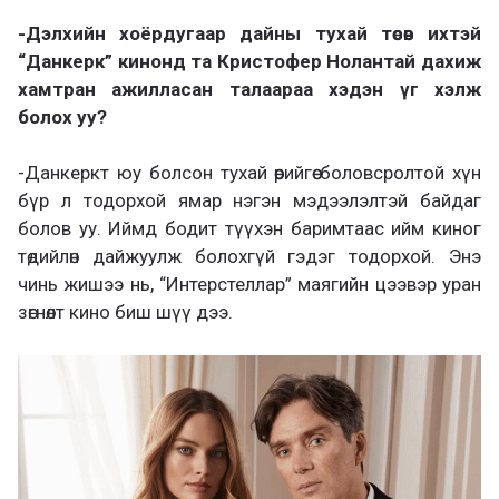
-Дэлхийн хоёрдугаар дайны тухай төсөв ихтэй
“Данкерк” кинонд та Кристофер Нолантай дахиж
хамтран ажилласан талаараа хэдэн үг хэлж
болох уу?
-Данкеркт юу болсон тухай өөрийгөө боловсролтой хүн
бүр л тодорхой ямар нэгэн мэдээлэлтэй байдаг
болов уу. Иймд бодит түүхэн баримтаас ийм киног
төдийлөн дайжуулж болохгүй гэдэг тодорхой. Энэ
чинь жишээ нь, “Интерстеллар” маягийн цээвэр уран
зөгнөлт кино биш шүү дээ.