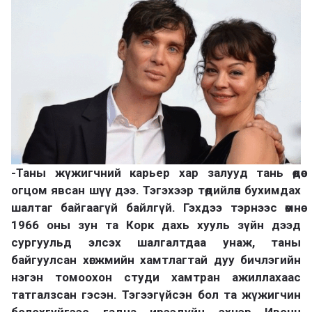
-Таны жүжигчний карьер хар залууд тань өөдөө
огцом явсан шүү дээ. Тэгэхээр төдийлөн бухимдах
шалтаг байгаагүй байлгүй. Гэхдээ тэрнээс өмнө
1966 оны зун та Корк дахь хууль зүйн дээд
сургуульд элсэх шалгалтдаа унаж, таны
байгуулсан хөгжмийн хамтлагтай дуу бичлэгийн
нэгэн томоохон студи хамтран ажиллахаас
татгалзсан гэсэн. Тэгээгүйсэн бол та жүжигчин
болохгүйгээс гадна ирээдүйн эхнэр Ивонн