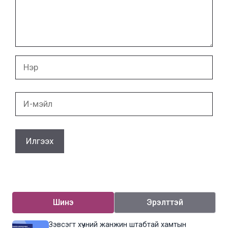
Нэр
И-
мэйл
Шинэ
Эрэлттэй
Зэвсэгт хүчний жанжин штабтай хамтын