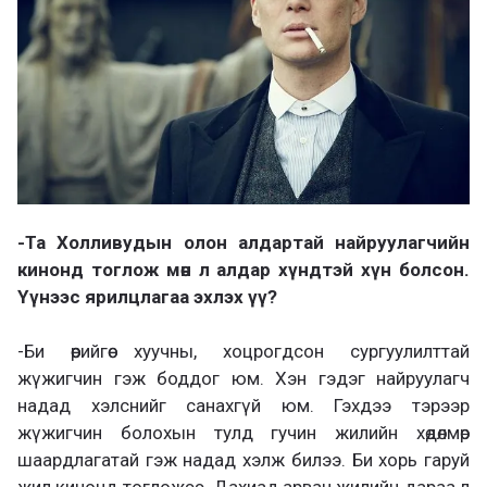
-Та Холливудын олон алдартай найруулагчийн
кинонд тоглож мөн л алдар хүндтэй хүн болсон.
Үүнээс ярилцлагаа эхлэх үү?
-Би өөрийгөө хуучны, хоцрогдсон сургуулилттай
жүжигчин гэж боддог юм. Хэн гэдэг найруулагч
надад хэлснийг санахгүй юм. Гэхдээ тэрээр
жүжигчин болохын тулд гучин жилийн хөдөлмөр
шаардлагатай гэж надад хэлж билээ. Би хорь гаруй