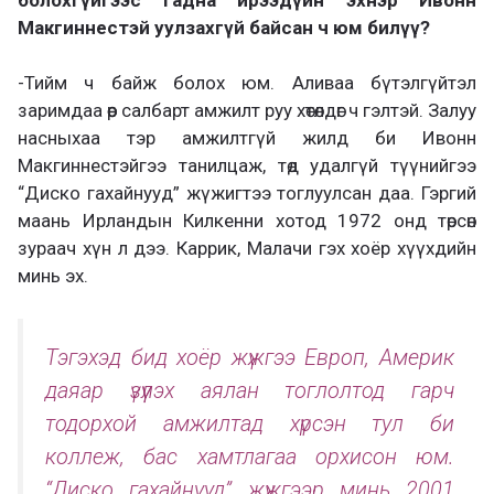
Макгиннестэй уулзахгүй байсан ч юм билүү?
-Тийм ч байж болох юм. Аливаа бүтэлгүйтэл
заримдаа өөр салбарт амжилт руу хөтөлдөг ч гэлтэй. Залуу
насныхаа тэр амжилтгүй жилд би Ивонн
Макгиннестэйгээ танилцаж, төд удалгүй түүнийгээ
“Диско гахайнууд” жүжигтээ тоглуулсан даа. Гэргий
маань Ирландын Килкенни хотод 1972 онд төрсөн
зураач хүн л дээ. Каррик, Малачи гэх хоёр хүүхдийн
минь эх.
Тэгэхэд бид хоёр жүжгээ Европ, Америк
даяар үзүүлэх аялан тоглолтод гарч
тодорхой амжилтад хүрсэн тул би
коллеж, бас хамтлагаа орхисон юм.
“Диско гахайнууд” жүжгээр минь 2001