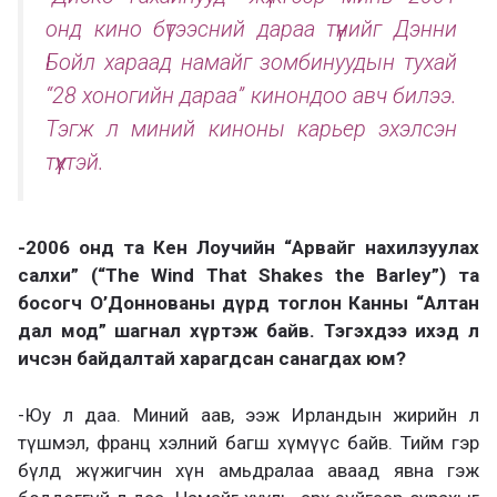
онд кино бүтээсний дараа түүнийг Дэнни
Бойл хараад намайг зомбинуудын тухай
“28 хоногийн дараа” кинондоо авч билээ.
Тэгж л миний киноны карьер эхэлсэн
түүхтэй.
-2006 онд та Кен Лоучийн “Арвайг нахилзуулах
салхи” (“The Wind That Shakes the Barley”) та
босогч О’Доннованы дүрд тоглон Канны “Алтан
дал мод” шагнал хүртэж байв. Тэгэхдээ ихэд л
ичсэн байдалтай харагдсан санагдах юм?
-Юу л даа. Миний аав, ээж Ирландын жирийн л
түшмэл, франц хэлний багш хүмүүс байв. Тийм гэр
бүлд жүжигчин хүн амьдралаа аваад явна гэж