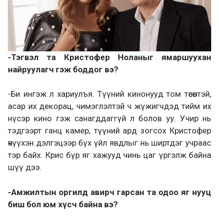
-Тэгвэл та Кристофер Ноланыг ямаршуухан
найруулагч гэж боддог вэ?
-Би ингэж л хариулъя. Түүний кинонууд том төсөвтэй,
асар их декорац, чимэглэлтэй ч жүжигчдэд тийм их
нүсэр кино гэж санагддаггүй л болов уу. Учир нь
тэдгээрт ганц камер, түүний ард зогсох Кристофер
өчүүхэн дэлгэцээр бүх үйл явдлыг нь ширтдэг учраас
тэр байх. Крис бүр яг хажууд чинь цаг үргэлж байна
шүү дээ.
-Амжилтын оргилд авирч гарсан та одоо яг нууц
биш бол юм хүсч байна вэ?