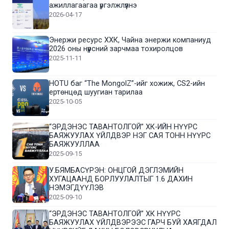
ажиллагаагаа үргэлжлүүлнэ
2026-04-17
Энержи ресурс ХХК, Чайна энержи компаниуд
2026 оны нүүрсний зарчмаа тохиролцов
2025-11-11
HOTU баг “The MongolZ”-ийг хожиж, CS2-ийн
ертөнцөд шуугиан тарилаа
2025-10-05
“ЭРДЭНЭС ТАВАНТОЛГОЙ” ХК-ИЙН НҮҮРС
БАЯЖУУЛАХ ҮЙЛДВЭР НЭГ САЯ ТОНН НҮҮРС
БАЯЖУУЛЛАА
2025-09-15
У.БЯМБАСҮРЭН: ОНЦГОЙ ДЭГЛЭМИЙН
ХУГАЦААНД БОРЛУУЛАЛТЫГ 1.6 ДАХИН
НЭМЭГДҮҮЛЭВ
2025-09-10
“ЭРДЭНЭС ТАВАНТОЛГОЙ” ХК НҮҮРС
БАЯЖУУЛАХ ҮЙЛДВЭРЭЭС ГАРЧ БУЙ ХАЯГДАЛ