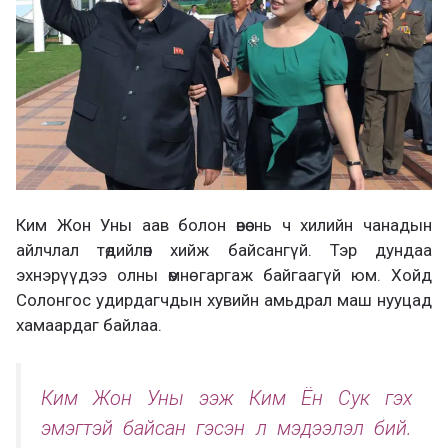
Ким Жон Уны аав болон өвөө нь ч хилийн чанадын
айлчлал төдийлөн хийж байсангүй. Тэр дундаа
эхнэрүүдээ олны өмнө гаргаж байгаагүй юм. Хойд
Солонгос удирдагчдын хувийн амьдрал маш нууцад
хамаардаг байлаа.
Ким Жон Уны ээж Ким Ён Сук гэх
эмэгтэй байсан гэсэн л мэдээлэл бий.