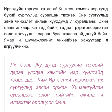
Ирээдүйн тэргүүн хатагтай Кымсон хэмээх нэр хүнд
бүхий сургуульд суралцан төгсжээ. Энэ сургуульд
зөвхөн чинээлэг айлын хүүхдүүд л суралцана. Охин
олны анхаарлын төвд байж, гадна төрхөөрөө консерватив
солонгосчуудыг харааг булаахаасаа айдаггүй байв.
Ямар ч шүүмжлэлийг чихнийхээ хажуугаар л
өнгөрүүлчихнэ.
Ли Соль Жу дунд сургуулиа төгссөний
дараа улсдаа хамгийн нэр хүндтэйд
тооцогддог Ким Ир Сений нэрэмжит их
сургуульд элсэн оржээ. Хичээнгүйлэн
суралцаж, олон нийтийн ажилд ч
идэвхтэй оролцдог байв.