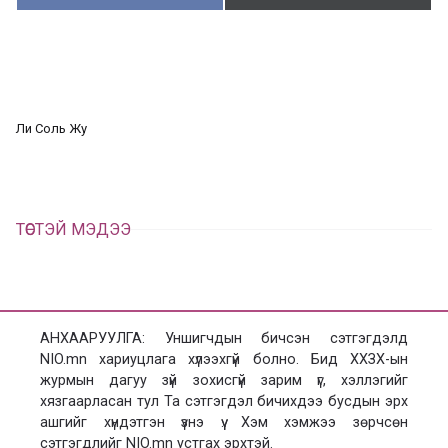
у
ү
в
г
а
э
а
э
л
х
ц
а
Ли Соль Жу
х
ТӨСТЭЙ МЭДЭЭ
АНХААРУУЛГА: Уншигчдын бичсэн сэтгэгдэлд
NIO.mn хариуцлага хүлээхгүй болно. Бид ХХЗХ-ын
журмын дагуу зүй зохисгүй зарим үг, хэллэгийг
хязгаарласан тул Та сэтгэгдэл бичихдээ бусдын эрх
ашгийг хүндэтгэн үзнэ үү. Хэм хэмжээ зөрчсөн
сэтгэгдлийг NIO.mn устгах эрхтэй.