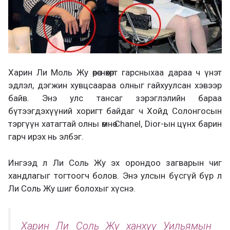
Харин Ли Моль Жу өөрөө нөхөрт гарсныхаа дараа ч үнэт
эдлэл, дэгжин хувцсаараа олныг гайхуулсан хэвээр
байв. Энэ улс тансаг зэрэглэлийн бараа
бүтээгдэхүүний хоригт байдаг ч Хойд Солонгосын
тэргүүн хатагтай олны өмнө Chanel, Dior-ын цүнх барин
гарч ирэх нь элбэг.
Ингээд л Ли Соль Жу эх орондоо загварын чиг
хандлагыг тогтоогч болов. Энэ улсын бүсгүй бүр л
Ли Соль Жу шиг болохыг хүснэ.
Харин Ли Соль Жу ханхүү Уильямын