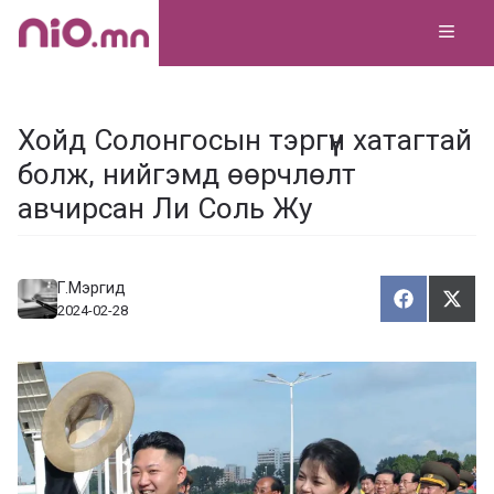
Skip
MEN
to
content
Хойд Солонгосын тэргүүн хатагтай
болж, нийгэмд өөрчлөлт
авчирсан Ли Соль Жу
Г.Мэргид
Хуваалца
Түг
Х
Т
2024-02-28
у
ү
в
г
а
э
а
э
л
х
ц
а
х