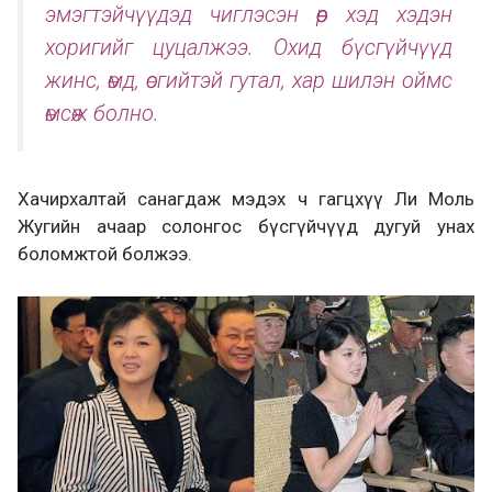
эмэгтэйчүүдэд чиглэсэн өөр хэд хэдэн
хоригийг цуцалжээ. Охид бүсгүйчүүд
жинс, өмд, өсгийтэй гутал, хар шилэн оймс
өмсөж болно.
Хачирхалтай санагдаж мэдэх ч гагцхүү Ли Моль
Жугийн ачаар солонгос бүсгүйчүүд дугуй унах
боломжтой болжээ.