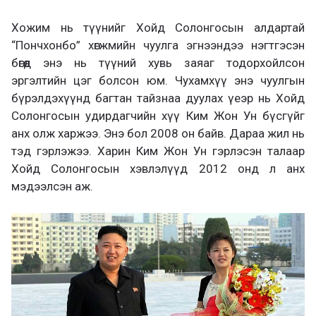
Хожим нь түүнийг Хойд Солонгосын алдартай
“Пончхонбо” хөгжмийн чуулга эгнээндээ нэгтгэсэн
бөгөөд энэ нь түүний хувь заяаг тодорхойлсон
эргэлтийн цэг болсон юм. Чухамхүү энэ чуулгын
бүрэлдэхүүнд багтан тайзнаа дуулах үеэр нь Хойд
Солонгосын удирдагчийн хүү Ким Жон Ун бүсгүйг
анх олж харжээ. Энэ бол 2008 он байв. Дараа жил нь
тэд гэрлэжээ. Харин Ким Жон Ун гэрлэсэн талаар
Хойд Солонгосын хэвлэлүүд 2012 онд л анх
мэдээлсэн аж.