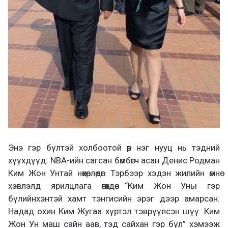
Энэ гэр бүлтэй холбоотой өөр нэг нууц нь тэдний
хүүхдүүд. NBA-ийн сагсан бөмбөгч асан Денис Родман
Ким Жон Унтай нөхөрлөдөг. Тэрбээр хэдэн жилийн өмнө
хэвлэлд ярилцлага өгөхдөө “Ким Жон Уны гэр
бүлийнхэнтэй хамт тэнгисийн эрэг дээр амарсан.
Надад охин Ким Жугаа хүртэл тэврүүлсэн шүү. Ким
Жон Ун маш сайн аав, тэд сайхан гэр бүл” хэмээж