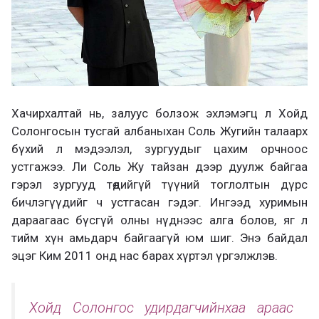
Хачирхалтай нь, залуус болзож эхлэмэгц л Хойд
Солонгосын тусгай албаныхан Соль Жугийн талаарх
бүхий л мэдээлэл, зургуудыг цахим орчноос
устгажээ. Ли Соль Жу тайзан дээр дуулж байгаа
гэрэл зургууд төдийгүй түүний тоглолтын дүрс
бичлэгүүдийг ч устгасан гэдэг. Ингээд хуримын
дараагаас бүсгүй олны нүднээс алга болов, яг л
тийм хүн амьдарч байгаагүй юм шиг. Энэ байдал
эцэг Ким 2011 онд нас барах хүртэл үргэлжлэв.
Хойд Солонгос удирдагчийнхаа араас