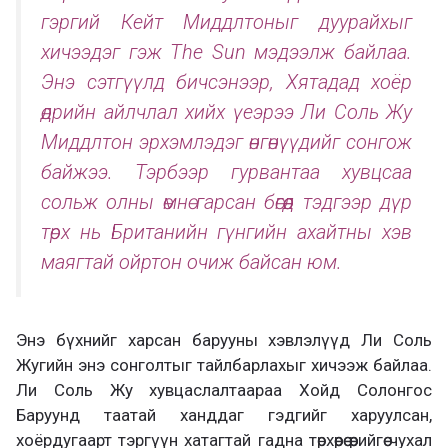
гэргий Кейт Миддлтоныг дуурайхыг
хичээдэг гэж The Sun мэдээлж байлаа.
Энэ сэтгүүлд бичсэнээр, Хятадад хоёр
өдрийн айлчлал хийх үеэрээ Ли Соль Жу
Миддлтон эрхэмлэдэг өнгөнүүдийг сонгож
байжээ. Тэрбээр гурвантаа хувцсаа
сольж олны өмнө гарсан бөгөөд тэдгээр дүр
төрх нь Британийн гүнгийн ахайтны хэв
маягтай ойртон очиж байсан юм.
Энэ бүхнийг харсан барууны хэвлэлүүд Ли Соль
Жугийн энэ сонголтыг тайлбарлахыг хичээж байлаа.
Ли Соль Жу хувцаслалтаараа Хойд Солонгос
Баруунд таатай ханддаг гэдгийг харуулсан,
хоёрдугаарт тэргүүн хатагтай гадна төрхөөрөө өөрийгөө чухал