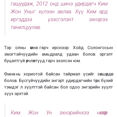
гашуудаж, 2012 онд шинэ удирдагч Ким
Жон Уныг хүлээн авлаа. Хүү Ким ард
иргэддээ үзэсгэлэнт эхнэрээ
танилцуулав.
Тэр олны өмнө гарч ирснээр Хойд Солонгосын
эмэгтэйчүүдийн амьдралд удаан болов эргэлт
буцалтгүй өөрчлөлтүүд гарч эхэлсэн юм.
Өмнө нь хориотой байсан тайрмал үсийг зөвшөөрдөг
болов. Бүсгүйчүүдийн энгэрт удирдагчийн төрх бүхий
тэмдэг л зүүлттэй байсан бол одоо энгэрийн зүүлт
зүүх эрхтэй.
Ким Жон Ун эхнэрийнхээ нөлөөгөөр