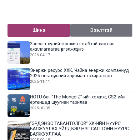
Шинэ
Эрэлттэй
Зэвсэгт хүчний жанжин штабтай хамтын
ажиллагаагаа үргэлжлүүлнэ
2026-04-17
Энержи ресурс ХХК, Чайна энержи компаниуд
2026 оны нүүрсний зарчмаа тохиролцов
2025-11-11
HOTU баг “The MongolZ”-ийг хожиж, CS2-ийн
ертөнцөд шуугиан тарилаа
2025-10-05
“ЭРДЭНЭС ТАВАНТОЛГОЙ” ХК-ИЙН НҮҮРС
БАЯЖУУЛАХ ҮЙЛДВЭР НЭГ САЯ ТОНН НҮҮРС
БАЯЖУУЛЛАА
2025-09-15