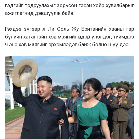
гэдгийг тодруулахыг зорьсон гэсэн хоёр хувилбарыг
ажиглагчид дэвшүүлж байв.
Гэхдээ зүгээр л Ли Соль Жу Британийн хааны гэр
бүлийн хатагтайн хэв маягийг өндрөөр үнэлдэг, тиймдээ
ч энэ хэв маягийг эрхэмлэдэг байж болно шүү дээ.