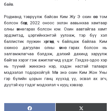
байв.
Родманд тэврүүлж байсан Ким Жу Э охин өсөн том
болсон бөгөөд 2022 оноос эхлэн аавынхаа хамтаар
олны өмнө гарах болсон юм. Охин аавтайгаа хамт
эрдэмтэд, цэргийнхэнтэй уулзаж, тэр бүү хэл
баллистик пуужин хөөргөхөд ч байлцаж байлаа. Ким
охиноо дагуулан олны өмнө гарах болсон нь
залгамжлагчаа бэлдэж, дэлхий дахинд харуулж
байгаа хэрэг гэж ажиглагчид үздэг. Гэхдээ одоо хэр
нь түүний жинхэнэ нэр, хэдэн настай талаарх
мэдээлэл тодорхойгүй. Мөн энэ охин Ким Жон Уны
гэр бүлийн цорын ганц хүүхэд үү, эсвэл ах эгч,
дүүтэй юу гэдэг мэдээлэл ч нууц хэвээр.
Хуваалцах:
Түгээх:
Х
Т