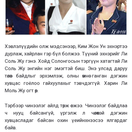
Хэвлэлүүдийн олж мэдсэнээр, Ким Жон Ун эхнэртээ
дурлаж, хайрлан гэр бүл болжээ. Түүний эхнэрийг Ли
Соль Жу гэнэ. Хойд Солонгосын тэргүүн хатагтай Ли
Соль Жу энгийн нэг эмэгтэй биш. Энэ улсад даруу
төлөв байдлыг эрхэмлэж, олны өмнө ганган дэгжин
хувцас гоёлоо гайхуулахыг тэвчдэггүй. Харин Ли
Моль Жу огт өөр.
Тэрбээр чинээлэг айлд төрж өсжээ. Чинээлэг байдлаа
ч нууц байсангүй, үргэлж л чөлөөтэй дэгжин
хувцасладаг байсан охин үеийнхнээсээ ялгардаг
байв.