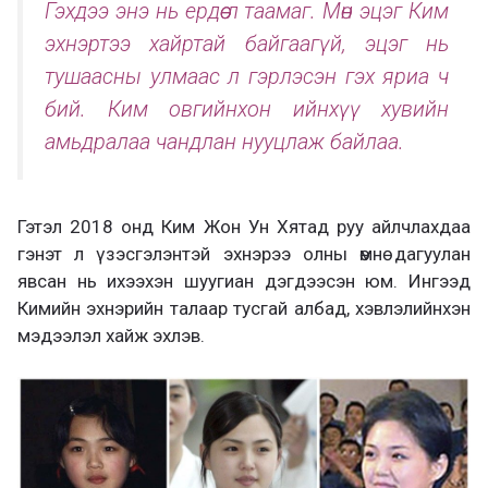
Гэхдээ энэ нь ердөө л таамаг. Мөн эцэг Ким
эхнэртээ хайртай байгаагүй, эцэг нь
тушаасны улмаас л гэрлэсэн гэх яриа ч
бий. Ким овгийнхон ийнхүү хувийн
амьдралаа чандлан нууцлаж байлаа.
Гэтэл 2018 онд Ким Жон Ун Хятад руу айлчлахдаа
гэнэт л үзэсгэлэнтэй эхнэрээ олны өмнө дагуулан
явсан нь ихээхэн шуугиан дэгдээсэн юм. Ингээд
Кимийн эхнэрийн талаар тусгай албад, хэвлэлийнхэн
мэдээлэл хайж эхлэв.