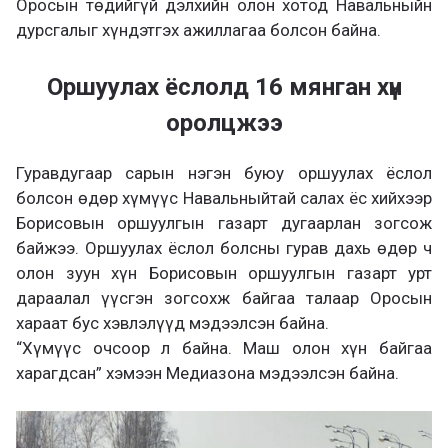
Оросын төдийгүй дэлхийн олон хотод Навальныйн
дурсгалыг хүндэтгэх ажиллагаа болсон байна.
Оршуулах ёслолд 16 мянган хүн
оролцжээ
Гуравдугаар сарын нэгэн буюу оршуулах ёслол
болсон өдөр хүмүүс Навальныйтай салах ёс хийхээр
Борисовын оршуулгын газарт дугаарлан зогсож
байжээ. Оршуулах ёслол болсны гурав дахь өдөр ч
олон зуун хүн Борисовын оршуулгын газарт урт
дараалал үүсгэн зогсохж байгаа талаар Оросын
хараат бус хэвлэлүүд мэдээлсэн байна.
“Хүмүүс очсоор л байна. Маш олон хүн байгаа
харагдсан” хэмээн Медиазона мэдээлсэн байна.