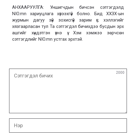
АНХААРУУЛГА: Уншигчдын бичсэн сэтгэгдэлд
NIO.mn хариуцлага хүлээхгүй болно. Бид ХХЗХ-ын
журмын дагуу зүй зохисгүй зарим үг, хэллэгийг
хязгаарласан тул Та сэтгэгдэл бичихдээ бусдын эрх
ашгийг хүндэтгэн үзнэ үү. Хэм хэмжээ зөрчсөн
сэтгэгдлийг NIO.mn устгах эрхтэй.
Сэтгэгдэл
2000
бичих
Нэр