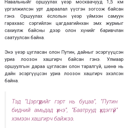
Навальныйг оршуулах үеэр москвачууд 1,5 км
үргэлжилсэн урт дараалал үүсгэн зогсож байсан
гэнэ. Оршуулах ёслолын үеэр үймээн самуун
гарахаас сэргийлэн цагдаагийнхан эмх журмыг
сахиулж байсны дээр олон хүнийг баривчлан
саатуулсан байна.
Энэ үеэр цугласан олон Путин, дайныг эсэргүүцсэн
уриа лоозон хашгирч байсан гэнэ. Улмаар
оршуулгын дараа цугласан олон таралгүй, шөнө нь
дайн эсэргүүцсэн уриа лоозон хашгирч эхэлсэн
байна.
Тэд “Цэргүүдийг гэрт нь буцаа”, “Путин
бидний амьдад үхнэ”, “Баатрууд үхдэггүй”
хэмээн хашгирч байжээ.