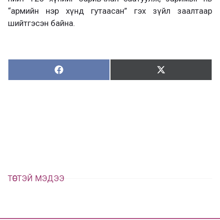
“армийн нэр хүнд гутаасан” гэх зүйл заалтаар
шийтгэсэн байна.
Хуваалцах:
Түгээх:
Х
Т
у
ү
в
г
а
э
а
э
л
х
ц
а
х
ТӨСТЭЙ МЭДЭЭ