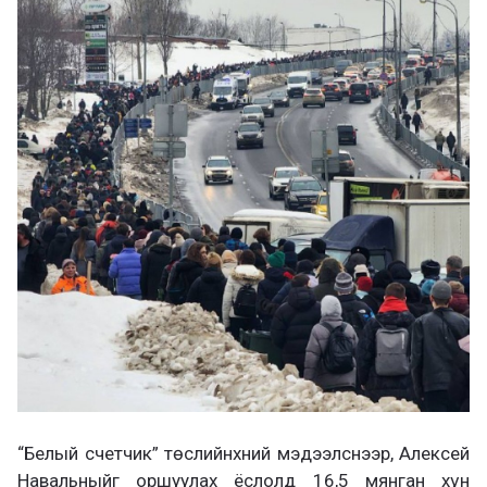
“Белый счетчик” төслийнхний мэдээлснээр, Алексей
Навальныйг оршуулах ёслолд 16,5 мянган хүн