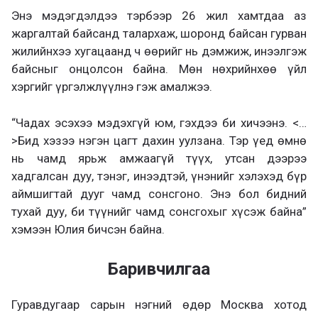
Энэ мэдэгдэлдээ тэрбээр 26 жил хамтдаа аз
жаргалтай байсанд талархаж, шоронд байсан гурван
жилийнхээ хугацаанд ч өөрийг нь дэмжиж, инээлгэж
байсныг онцолсон байна. Мөн нөхрийнхөө үйл
хэргийг үргэлжлүүлнэ гэж амалжээ.
“Чадах эсэхээ мэдэхгүй юм, гэхдээ би хичээнэ. <…
>Бид хэзээ нэгэн цагт дахин уулзана. Тэр үед өмнө
нь чамд ярьж амжаагүй түүх, утсан дээрээ
хадгалсан дуу, тэнэг, инээдтэй, үнэнийг хэлэхэд бүр
аймшигтай дууг чамд сонсгоно. Энэ бол бидний
тухай дуу, би түүнийг чамд сонсгохыг хүсэж байна”
хэмээн Юлия бичсэн байна.
Баривчилгаа
Гуравдугаар сарын нэгний өдөр Москва хотод