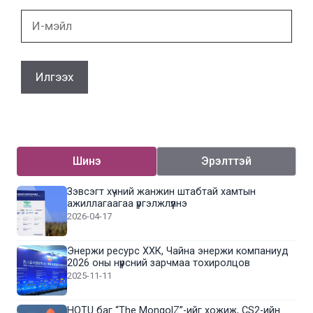
И-
мэйл
Шинэ
Эрэлттэй
Зэвсэгт хүчний жанжин штабтай хамтын
ажиллагаагаа үргэлжлүүлнэ
2026-04-17
Энержи ресурс ХХК, Чайна энержи компаниуд
2026 оны нүүрсний зарчмаа тохиролцов
2025-11-11
HOTU баг “The MongolZ”-ийг хожиж, CS2-ийн