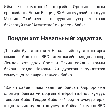
Ийм их хэмжээний цэцгийг Оросын анхны
ерөнхийлөгч Борис Ельцин, ЗХУ-ын сүүлчийн тэргүүн
Михаил Горбачевын оршуулгын үеэр ч харж
байгаагүй гэж “Агентство” онцолсон байна.
Лондон хот Навальныйг хүндэтгэв
Дэлхийн бусад хотод ч Навальныйг хүндэтгэх арга
хэмжээ болжээ. ВВС агентлагийн мэдээлснээр,
Лондон хот дахь Оросын Элчин сайдын яамны
байрны гадаа Навальныйн дурсгалыг хүндэтгэж
хүмүүс цэцэг авчран тавьсан байна.
“Элчин сайдын яам хаалттай байсан. Ойр орчимд
олон хүн байгаагүй, цэцгийг өнгөрсөн шөнө л хүмүүс
тавьсан байх. Гэхдээ байс хийгээд л хүмүүс ирж,
цэцэг тавьж, хүндэтгэл үзүүлж байсан” хэмээн ВВС