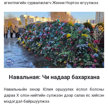
агентлагийн сурвалжлагч Женни Нортон өгүүлжээ.
Навальная: Чи надаар бахархана
Навальныйн эхнэр Юлия оршуулах ёслол болсны
дараа Х олон нийтийн сүлжээн дээр салах ёс хийсэн
мэдэгдэл байршуулжээ.