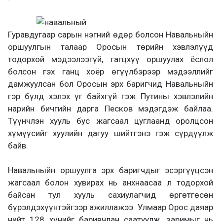
Гуравдугаар сарын нэгний өдөр болсон Навальныйн
оршуулгын талаар Оросын төрийн хэвлэлүүд
тодорхой мэдээлээгүй, гагцхүү оршуулах ёслол
болсон гэх ганц хоёр өгүүлбэрээр мэдээллийг
дамжуулсан бол Оросын эрх баригчид Навальныйн
гэр бүлд хэлэх үг байхгүй гэж Путины хэвлэлийн
нарийн бичгийн дарга Песков мэдэгдэж байлаа.
Түүнчлэн хууль бус жагсаал цуглаанд оролцсон
хүмүүсийг хуулийн дагуу шийтгэнэ гэж сүрдүүлж
байв.
Навальныйн оршуулга эрх баригчдыг эсэргүүцсэн
жагсаал болон хувирах нь анхнаасаа л тодорхой
байсан тул хууль сахиулагчид өргөтгөсөн
бүрэлдэхүүнтэйгээр ажиллажээ. Улмаар Орос даяар
нийт 128 хүнийг баривчлан саатуулж, заримыг нь