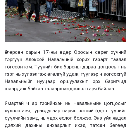
Өнгөрсөн сарын 17-ны өдөр Оросын сөрөг хүчний
тэргүүн Алексей Навальный хорих газарт таалал
төгссөн юм. Түүнийг бие барсны дараа цогцосыг нь
гэрт нь хүлээлгэж өгөлгүй удаж, түүгээр ч зогсохгүй
Навальныйг нууцаар оршуулахыг эрх баригчид
шаардаж байгаа талаарх мэдээлэл гарч байлаа.
Ямартай ч ар гэрийнхэн нь Навальныйн цогцосыг
хүлээн авч, гуравдугаар сарын нэгний өдөр түүнийг
сүүлчийн замд нь үдэх ёслол болжээ. Энэ үйл явдал
дэлхий дахины анхаарлыг ихэд татсан бөгөөд