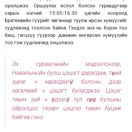
оролцжээ. Оршуулах ёслол болсон гуравдугаар
сарын нэгний 15:05-16.30 цагийн хооронд
Братеевийн гүүрийг явганаар туулж ирсэн хүмүүсийг
судлаачид тоолсон байна. Гэхдээ энэ нь бүрэн тоо
биш, гагцхүү гүүрээр дамжин өнгөрсөн хүмүүсийн
тоо гэж судлаачид онцолжээ.
Эх сурвалжийн мэдээлснээр,
Навальныйн булш цэцэгт дарагдаж, түүний
зураг ч харагдахгүй болсны дээр
загалмай ч цэцэгт булагджээ. Цэцэг
тавих зай ч үлдээгүй тул хүмүүс булшны
ойролцоо газарт цэцгээ тавин буцаж
байгаа гэнэ.