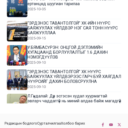
ертөнцөд шуугиан тарилаа
2025-10-05
“ЭРДЭНЭС ТАВАНТОЛГОЙ” ХК-ИЙН НҮҮРС
БАЯЖУУЛАХ ҮЙЛДВЭР НЭГ САЯ ТОНН НҮҮРС
БАЯЖУУЛЛАА
2025-09-15
У.БЯМБАСҮРЭН: ОНЦГОЙ ДЭГЛЭМИЙН
ХУГАЦААНД БОРЛУУЛАЛТЫГ 1.6 ДАХИН
НЭМЭГДҮҮЛЭВ
2025-09-10
“ЭРДЭНЭС ТАВАНТОЛГОЙ” ХК НҮҮРС
БАЯЖУУЛАХ ҮЙЛДВЭРЭЭС ГАРЧ БУЙ ХАЯГДАЛ
НҮҮРСИЙГ ДАХИН БОЛОВСРУУЛНА
2025-09-10
Л.Гүндалай: Дүр эсгэсэн худал хуурмагтай
эвлэрч чаддаггүй нь миний алдаа байж магадгүй
2025-09-05
ЦОГТЦЭЦИЙ СУМЫН ЦАГААН-ОВОО, СИЙРСТ
Редакцын бодлого
Сурталчилгаа
Холбоо барих
БАГИЙН ИРГЭДИЙН ТӨЛӨӨЛӨЛ НҮҮРС