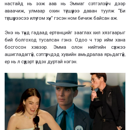
настайд нь ээж аав нь Эммаг сэтгэлзүйч дээр
аваачиж, улмаар охин түгшүүрээ даван туулж “Би
түгшүүрээсээ илүү том хүн” гэсэн ном бичиж байсан аж.
Энэ нь түүнд гадаад ертөнцийг зааглах хил хязгаарыг
бий болгоход тусалсан гэнэ. Одоо ч тэр ийм хана
босгосон хэвээр. Эмма олон нийтийн сүлжээ
ашигладаггүй, сэтгүүлчдэд хувийн амьдралаа ярьдаггүй,
ер нь л сүүдэрт үлдэх дуртай нэгэн.