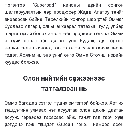
Нэгэнтээ “Superbad” киноны дүрийн сонгон
шалгаруулалтын үеэр продюсер Жадд Апатоу түүнийг
анзаарсан байна. Төрөлхийн хонгор шар үстэй Эммаг
бусдаас ялгарч, олны анхаарал татахын тулд улбар
шаргал үстэй болох зөвлөгөөг продюсер өгчээ. Эмма
ч түүний зөвлөгөөг дагаж, үсээ будаж, дүр төрхөө
өөрчилснөөр кинонд тоглох олон санал хүлээж авсан
гэдэг. Хожим нь энэ үсний өнгө Эмма Стоуны нэрийн
хуудас болжээ.
Олон нийтийн сүлжээнээс
татгалзсан нь
Эмма багадаа сэтгэл түгших эмгэгтэй байжээ. Хэт их
түгшдэгийн улмаас нэг асуултаа олон дахин давтан
асууж, гэрээсээ гарахаас айж, гэнэт гал гарч хүмүүс
үрэгдэнэ гэж түгшдэг байсан гэнэ. Тиймээс есөн