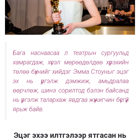
Бага наснаасаа л театрын сургуульд
хамрагдаж, хүсэл мөрөөдөлдөө хүрэхийн
төлөө бүхнийг хийдэг Эмма Стоуныг эцэг
эх нь үргэлж дэмжиж, амьдралаа
өөрчлөж, шинэ сорилтод бэлэн байсанд
нь үргэлж талархаж явдгаа жүжигчин бүсгүй
ярьж байв.
Эцэг эхээ илтгэлээр ятгасан нь