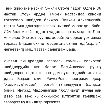
Түүний жинхэнэ нэрийг Эмили Стоун гэдэг. Өдгөө 36
настай Стоун ердөө 14-хөн настайдаа кинонд
тоглохоор шийдэж байжээ. Зөвхөн Аризонагийн
театрт биш дэлгэцээр гарах нь түүний мөрөөдөл байв.
Ийм боломжийг түүнд өгч чадах газар нь мэдээж Лос-
Анжелес. Энэ хот руу нүүж, өөрийгөө сорьж үзэх санаа
төржээ. Бяцхан охинд төрсөн энэ санаа түүнд “зэрлэг”,
нөгөөтэйгүүр маш таатай санагдаж байв.
Ингээд амьдралдаа гаргасан хамгийн солиотой
шийдвэрүүдийн нэг болох Лос-Анжелес рүү нүүх
шийдвэрээ эцэг эхээрээ дэмжүүлж, тэднийг ятгах л
үлдэв. Бяцхан охин PowerPoint программ дээр
“Холливуд”төсөл” нэртэй танилцуулга бэлдсэн
байна. Ингээд Мадоннагийн “Холливуд” дууны аян
дээр аав ээж нь охиныхоо илтгэлтэй танилцаж,
гэрээрээ нүүх шийдвэр гаргажээ.