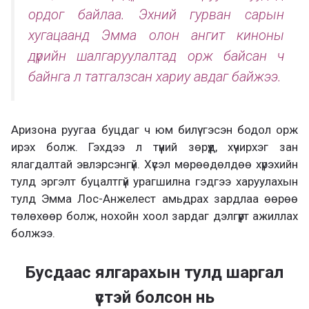
ордог байлаа. Эхний гурван сарын
хугацаанд Эмма олон ангит киноны
дүрийн шалгаруулалтад орж байсан ч
байнга л татгалзсан хариу авдаг байжээ.
Аризона руугаа буцдаг ч юм билүү гэсэн бодол орж
ирэх болж. Гэхдээ л түүний зөрүүд, хүчирхэг зан
ялагдалтай эвлэрсэнгүй. Хүсэл мөрөөдөлдөө хүрэхийн
тулд эргэлт буцалтгүй урагшилна гэдгээ харуулахын
тулд Эмма Лос-Анжелест амьдрах зардлаа өөрөө
төлөхөөр болж, нохойн хоол зардаг дэлгүүрт ажиллах
болжээ.
Бусдаас ялгарахын тулд шаргал
үстэй болсон нь