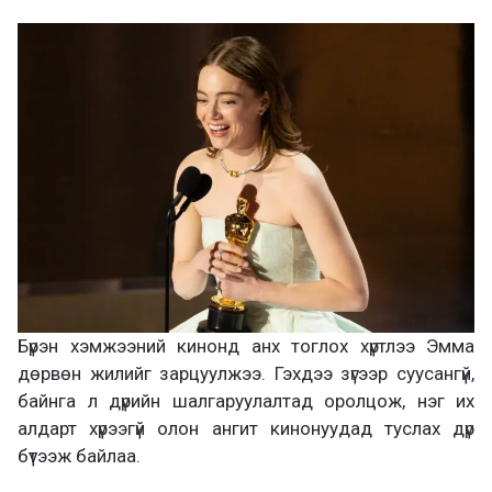
Бүрэн хэмжээний кинонд анх тоглох хүртлээ Эмма
дөрвөн жилийг зарцуулжээ. Гэхдээ зүгээр суусангүй,
байнга л дүрийн шалгаруулалтад оролцож, нэг их
алдарт хүрээгүй олон ангит кинонуудад туслах дүр
бүтээж байлаа.