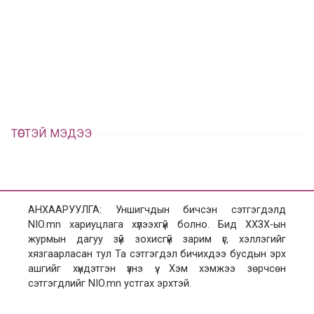
в
г
а
э
а
э
л
х
ц
а
х
ТӨСТЭЙ МЭДЭЭ
АНХААРУУЛГА: Уншигчдын бичсэн сэтгэгдэлд
NIO.mn хариуцлага хүлээхгүй болно. Бид ХХЗХ-ын
журмын дагуу зүй зохисгүй зарим үг, хэллэгийг
хязгаарласан тул Та сэтгэгдэл бичихдээ бусдын эрх
ашгийг хүндэтгэн үзнэ үү. Хэм хэмжээ зөрчсөн
сэтгэгдлийг NIO.mn устгах эрхтэй.