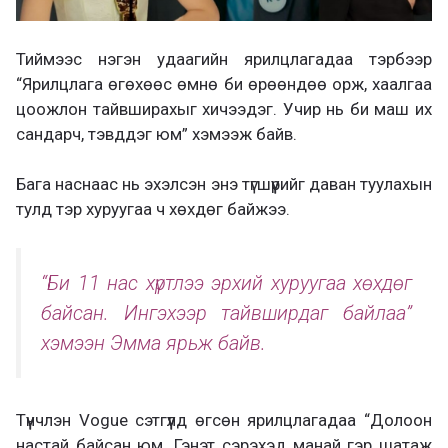
Тиймээс нэгэн удаагийн ярилцлагадаа тэрбээр
“Ярилцлага өгөхөөс өмнө би өрөөндөө орж, хаалгаа
цоожлон тайвширахыг хичээдэг. Учир нь би маш их
сандарч, тэвддэг юм” хэмээж байв.
Бага наснаас нь эхэлсэн энэ түгшүүрийг даван туулахын
тулд тэр хуруугаа ч хөхдөг байжээ.
“Би 11 нас хүртлээ эрхий хуруугаа хөхдөг
байсан. Ингэхээр тайвширдаг байлаа”
хэмээн Эмма ярьж байв.
Түүнчлэн Vogue сэтгүүлд өгсөн ярилцлагадаа “Долоон
настай байсан юм. Гэнэт сэрэхэд манай гэр шатаж