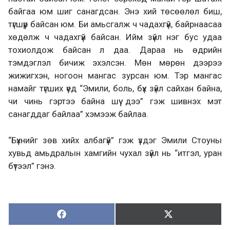
байгаа юм шиг санагдсан. Энэ хий төсөөлөл биш,
түгшүүр байсан юм. Би амьсгалж ч чадахгүй, байрнаасаа
хөдөлж ч чадахгүй байсан. Ийм зүйл нэг бус удаа
тохиолдож байсан л даа. Дараа нь өдрийн
тэмдэглэл бичиж эхэлсэн. Мөн мөрөн дээрээ
жижигхэн, ногоон мангас зурсан юм. Тэр мангас
намайг түгших үед “Эмили, боль, бүх зүйл сайхан байна,
чи чинь гэртээ байна шүү дээ” гэж шивнэх мэт
санагддаг байлаа” хэмээж байлаа.
“Бүхнийг зөв хийх албагүй” гэж үздэг Эмили Стоуны
хувьд амьдралын хамгийн чухал зүйл нь “итгэл, уран
бүтээл” гэнэ.
Хуваалцах:
Түгээх:
Х
Т
у