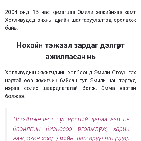
2004 онд, 15 нас хүрмэгцээ Эмили ээжийнхээ хамт
Холливудад анхны дүрийн шалгаруулалтад оролцож
байв.
Нохойн тэжээл зардаг дэлгүүрт
ажилласан нь
Холливудын жүжигчдийн холбоонд Эмили Стоун гэх
нэртэй өөр жүжигчин байсан тул Эмили нэн тэргүүнд
нэрээ солих шаардлагатай болж, Эмма нэртэй
болжээ.
Лос-Анжелест нүүж ирсний дараа аав нь
барилгын бизнесээ үргэлжлүүлж, харин
ээж, охин хоёр дүрийн шалгаруулалтуудад