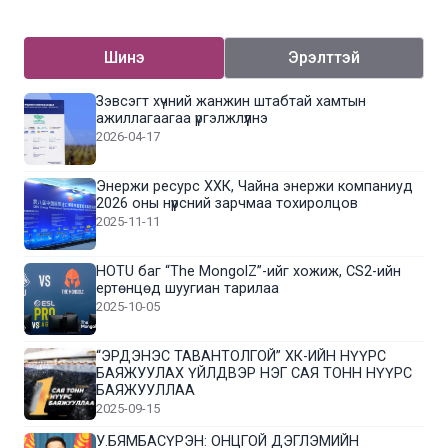
Шинэ
Эрэлттэй
Зэвсэгт хүчний жанжин штабтай хамтын
ажиллагаагаа үргэлжлүүлнэ
2026-04-17
Энержи ресурс ХХК, Чайна энержи компаниуд
2026 оны нүүрсний зарчмаа тохиролцов
2025-11-11
HOTU баг “The MongolZ”-ийг хожиж, CS2-ийн
ертөнцөд шуугиан тарилаа
2025-10-05
“ЭРДЭНЭС ТАВАНТОЛГОЙ” ХК-ИЙН НҮҮРС
БАЯЖУУЛАХ ҮЙЛДВЭР НЭГ САЯ ТОНН НҮҮРС
БАЯЖУУЛЛАА
2025-09-15
У.БЯМБАСҮРЭН: ОНЦГОЙ ДЭГЛЭМИЙН