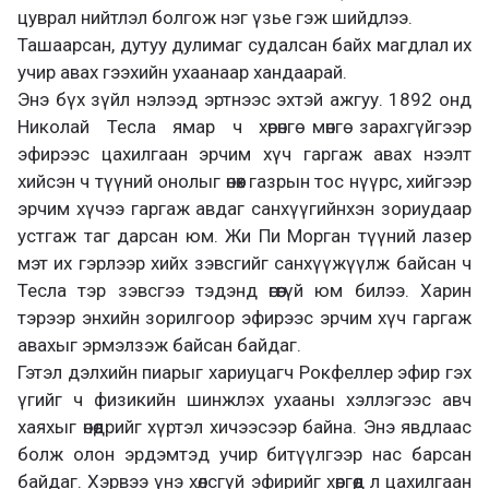
цуврал нийтлэл болгож нэг үзье гэж шийдлээ.
Ташаарсан, дутуу дулимаг судалсан байх магдлал их
учир авах гээхийн ухаанаар хандаарай.
Энэ бүх зүйл нэлээд эртнээс эхтэй ажгуу. 1892 онд
Николай Тесла ямар ч хөрөнгө мөнгө зарахгүйгээр
эфирээс цахилгаан эрчим хүч гаргаж авах нээлт
хийсэн ч түүний онолыг өнөөх газрын тос нүүрс, хийгээр
эрчим хүчээ гаргаж авдаг санхүүгийнхэн зориудаар
устгаж таг дарсан юм. Жи Пи Морган түүний лазер
мэт их гэрлээр хийх зэвсгийг санхүүжүүлж байсан ч
Тесла тэр зэвсгээ тэдэнд өгөөгүй юм билээ. Харин
тэрээр энхийн зорилгоор эфирээс эрчим хүч гаргаж
авахыг эрмэлзэж байсан байдаг.
Гэтэл дэлхийн пиарыг хариуцагч Рокфеллер эфир гэх
үгийг ч физикийн шинжлэх ухааны хэллэгээс авч
хаяхыг өнөөдрийг хүртэл хичээсээр байна. Энэ явдлаас
болж олон эрдэмтэд учир битүүлгээр нас барсан
байдаг. Хэрвээ үнэ хөлсгүй эфирийг хөргөөд л цахилгаан