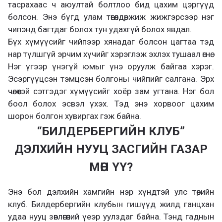
тасрахаас ч аюултай болтлоо бид цахим цэргүүд
болсон. Энэ бүгд улам төгөлдөржиж жижгэрсээр нэг
чипэнд багтдаг болох тун удахгүй болох явдал.
Бүх хүмүүсийг чийпээр хянадаг болсон цагтаа тэд
нар түлшгүй эрчим хүчийг хэрэглэж эхлэх тушаал өгнө.
Нэг үгээр үнэгүй юмыг үнэ оруулж байгаа хэрэг.
Эсэргүүцсэн тэмцсэн болгоны чийпийг салгана. Эрх
чөлөөтэй сэтгэдэг хүмүүсийг хоёр зам угтана. Нэг бол
боол болох эсвэл үхэх. Тэд энэ хорвоог цахим
шорон болгон хувиргах гэж байна.
“БИЛДЕРБЕРГИЙН КЛУБ”
ДЭЛХИЙН НУУЦ ЗАСГИЙН ГАЗАР
МӨН YY?
Энэ бол дэлхийн хамгийн нэр хүндтэй улс төрийн
клуб. Билдербергийн клубын гишүүд жилд ганцхан
удаа нууц зөвлөгөөний үеэр уулздаг байна. Тэнд гаднын