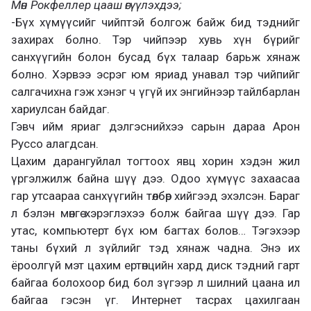
Мөн Рокфеллер цааш өгүүлэхдээ;
-Бүх хүмүүсийг чийптэй болгож байж бид тэднийг
захирах болно. Тэр чийпээр хувь хүн бүрийг
санхүүгийн болон бусад бүх талаар барьж хянаж
болно. Хэрвээ эсрэг юм яриад унавал тэр чийпийг
салгачихна гэж хэнэг ч үгүй их энгийнээр тайлбарлан
хариулсан байдаг.
Гэвч ийм яриаг дэлгэснийхээ сарын дараа Арон
Руссо алагдсан.
Цахим дарангуйлал тогтоох явц хорин хэдэн жил
үргэлжилж байна шүү дээ. Одоо хүмүүс захаасаа
гар утсаараа санхүүгийн төлбөр хийгээд эхэлсэн. Бараг
л бэлэн мөнгө хэрэглэхээ болж байгаа шүү дээ. Гар
утас, компьютерт бүх юм багтах болов… Тэгэхээр
таны бүхий л зүйлийг тэд хянаж чадна. Энэ их
ёроолгүй мэт цахим ертөнцийн хард диск тэдний гарт
байгаа болохоор бид бол зүгээр л шилний цаана ил
байгаа гэсэн үг. Интернет тасрах цахилгаан