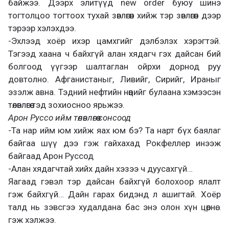
байжээ. Дээрх элитүүд new order буюу шинэ
тогтолцоо тогтоох тухай зөвлөгөөн хийж тэр зөвлөгөөн дээр
тэрээр хэлэхдээ.
-Эхлээд хоёр ихэр цамхгийг дэлбэлэх хэрэгтэй.
Тэгээд хаана ч байхгүй алан хядагч гэх дайсан бий
болгоод үүгээр шалтаглан ойрхи дорнод руу
довтолно. Афганистаныг, Ливийг, Сирийг, Ираныг
эзэлж авна. Тэдний нефтийн нөөцийг булаана хэмээсэн
төлөвлөгөө тэд зохиосноо ярьжээ.
Арон Руссо ийм төлөвлөгөө сонсоод
-Та нар ийм юм хийж яах юм бэ? Та нарт бүх баялаг
байгаа шүү дээ гэж гайхахад Рокфеллер инээж
байгаад Арон Руссод
-Алан хядагчтай хийх дайн хэзээ ч дуусахгүй…
Яагаад гэвэл тэр дайсан байхгүй болохоор ялалт
гэж байхгүй… Дайн гарах бидэнд л ашигтай. Хоёр
талд нь зэвсгээ худалдана бас энэ олон хүн цөөрнө…
гэж хэлжээ.