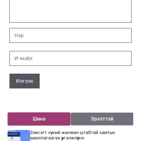
Нэр
И-
мэйл
Шинэ
Эрэлттэй
Зэвсэгт хүчний жанжин штабтай хамтын
ажиллагаагаа үргэлжлүүлнэ