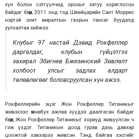
хүн болон сэтгүүлчид орохыг хатуу хориглосон
байдаг бөгөөд 2011 онд тэд Швейцарийн Сант Моррис
нэртэй элит амралтын газрын тансаг буудалд
уулзалтаа хийжээ.
Клубыг 97 настай Дэвид Рокфеллер
даргалдаг, клубын гүйцэтгэх
захирал Збигнев Бжезинский Зөвлөлт
холбоот улсыг задлах алдарт
төлөвлөгөөг боловсруулсан хүн ажээ.
Рокфеллерийн эцэг Жон Рокфеллер Титаникыг
живэхээс өмнө бүх ажлаа хүүдээ даалгасан байдаг
бөгөөд Жон Рокфеллер Титаникыг зориуд живүүлсэн ч
гэж үздэг. Титаникын доод гурав дахь давхар
цоожтой хэвээрээ живсэн. Тэнд байгаа хэсгийг