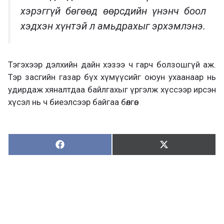
хэрэггүй бөгөөд өөрсдийн үнэнч боол
хэдхэн хүнтэй л амьдрахыг эрхэмлэнэ.
Тэгэхээр дэлхийн дайн хэзээ ч гарч болзошгүй аж.
Тэр засгийн газар бүх хүмүүсийг оюун ухаанаар нь
удирдаж хяналтдаа байлгахыг үргэлж хүссээр ирсэн
хүсэл нь ч биеэлсээр байгаа бөлгөө.
Хуваалцах:
Түгээх:
Х
Т
у
ү
в
г
а
э
а
э
л
х
ц
а
х