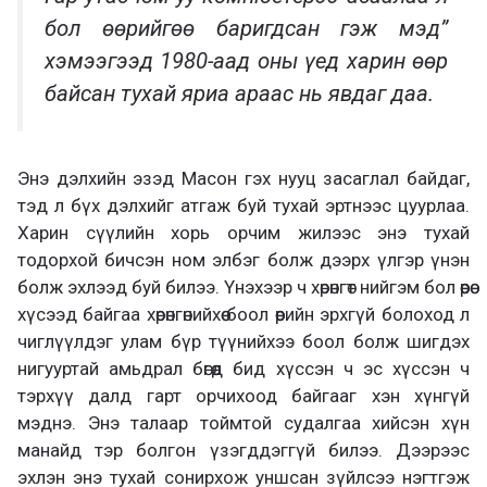
бол өөрийгөө баригдсан гэж мэд”
хэмээгээд 1980-аад оны үед харин өөр
байсан тухай яриа араас нь явдаг даа.
Энэ дэлхийн эзэд Масон гэх нууц засаглал байдаг,
тэд л бүх дэлхийг атгаж буй тухай эртнээс цуурлаа.
Харин сүүлийн хорь орчим жилээс энэ тухай
тодорхой бичсэн ном элбэг болж дээрх үлгэр үнэн
болж эхлээд буй билээ. Үнэхээр ч хөрөнгөт нийгэм бол өөрөө
хүсээд байгаа хөрөнгөнийхөө боол өөрийн эрхгүй болоход л
чиглүүлдэг улам бүр түүнийхээ боол болж шигдэх
нигууртай амьдрал бөгөөд бид хүссэн ч эс хүссэн ч
тэрхүү далд гарт орчихоод байгааг хэн хүнгүй
мэднэ. Энэ талаар тоймтой судалгаа хийсэн хүн
манайд тэр болгон үзэгддэггүй билээ. Дээрээс
эхлэн энэ тухай сонирхож уншсан зүйлсээ нэгтгэж