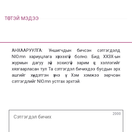
ТӨСТЭЙ МЭДЭЭ
АНХААРУУЛГА: Уншигчдын бичсэн сэтгэгдэлд
NIO.mn хариуцлага хүлээхгүй болно. Бид ХХЗХ-ын
журмын дагуу зүй зохисгүй зарим үг, хэллэгийг
хязгаарласан тул Та сэтгэгдэл бичихдээ бусдын эрх
ашгийг хүндэтгэн үзнэ үү. Хэм хэмжээ зөрчсөн
сэтгэгдлийг NIO.mn устгах эрхтэй.
Сэтгэгдэл
2000
бичих