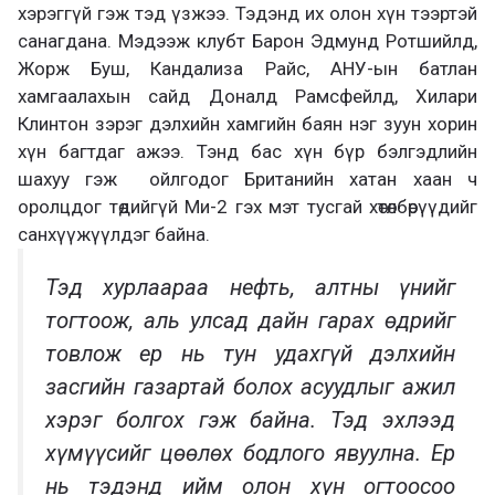
хэрэггүй гэж тэд үзжээ. Тэдэнд их олон хүн тээртэй
санагдана. Мэдээж клубт Барон Эдмунд Ротшийлд,
Жорж Буш, Кандализа Райс, АНУ-ын батлан
хамгаалахын сайд Доналд Рамсфейлд, Хилари
Клинтон зэрэг дэлхийн хамгийн баян нэг зуун хорин
хүн багтдаг ажээ. Тэнд бас хүн бүр бэлгэдлийн
шахуу гэж ойлгодог Британийн хатан хаан ч
оролцдог төдийгүй Ми-2 гэх мэт тусгай хөтөлбөрүүдийг
санхүүжүүлдэг байна.
Тэд хурлаараа нефть, алтны үнийг
тогтоож, аль улсад дайн гарах өдрийг
товлож ер нь тун удахгүй дэлхийн
засгийн газартай болох асуудлыг ажил
хэрэг болгох гэж байна. Тэд эхлээд
хүмүүсийг цөөлөх бодлого явуулна. Ер
нь тэдэнд ийм олон хүн огтоосоо