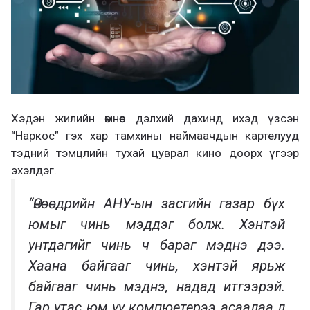
Хэдэн жилийн өмнөөс дэлхий дахинд ихэд үзсэн
“Наркос” гэх хар тамхины наймаачдын картелууд
тэдний тэмцлийн тухай цуврал кино доорх үгээр
эхэлдэг.
“Өнөөдрийн АНУ-ын засгийн газар бүх
юмыг чинь мэддэг болж. Хэнтэй
унтдагийг чинь ч бараг мэднэ дээ.
Хаана байгааг чинь, хэнтэй ярьж
байгааг чинь мэднэ, надад итгээрэй.
Гар утас юм уу компюетерээ асаалаа л