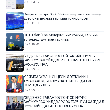
2026-04-17
Энержи ресурс ХХК, Чайна энержи компаниуд
2026 оны нүүрсний зарчмаа тохиролцов
2025-11-11
HOTU баг “The MongolZ”-ийг хожиж, CS2-ийн
ертөнцөд шуугиан тарилаа
2025-10-05
“ЭРДЭНЭС ТАВАНТОЛГОЙ” ХК-ИЙН НҮҮРС
БАЯЖУУЛАХ ҮЙЛДВЭР НЭГ САЯ ТОНН НҮҮРС
БАЯЖУУЛЛАА
2025-09-15
У.БЯМБАСҮРЭН: ОНЦГОЙ ДЭГЛЭМИЙН
ХУГАЦААНД БОРЛУУЛАЛТЫГ 1.6 ДАХИН
НЭМЭГДҮҮЛЭВ
2025-09-10
“ЭРДЭНЭС ТАВАНТОЛГОЙ” ХК НҮҮРС
БАЯЖУУЛАХ ҮЙЛДВЭРЭЭС ГАРЧ БУЙ ХАЯГДАЛ
НҮҮРСИЙГ ДАХИН БОЛОВСРУУЛНА