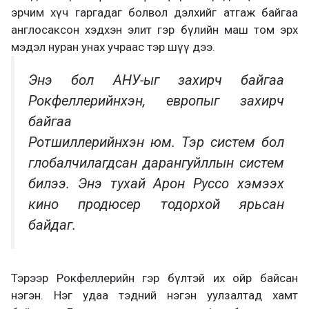
эрчим хүч гаргадаг болвол дэлхийг атгаж байгаа
англосаксон хэдхэн элит гэр бүлийн маш том эрх
мэдэл нуран унах учраас тэр шүү дээ.
Энэ бол АНУ-ыг захирч байгаа
Рокфеллерийнхэн, европыг захирч
байгаа
Ротшиллерийнхэн юм. Тэр систем бол
глобалчилагдсан дарангуйллын систем
билээ. Энэ тухай Арон Руссо хэмээх
кино продюсер тодорхой ярьсан
байдаг.
Тэрээр Рокфеллерийн гэр бүлтэй их ойр байсан
нэгэн. Нэг удаа тэдний нэгэн уулзалтад хамт