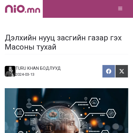
Skip
MEN
to
content
Дэлхийн нууц засгийн газар гэх
Масоны тухай
TURU KHAN БОДЛУУД
Хуваалца
Түг
Х
Т
2024-03-13
у
ү
в
г
а
э
а
э
л
х
ц
а
х