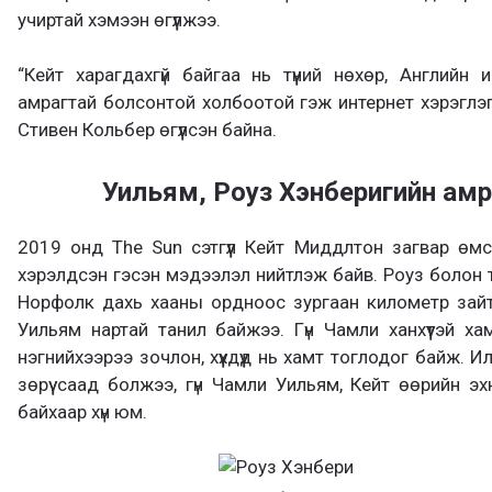
учиртай хэмээн өгүүлжээ.
“Кейт харагдахгүй байгаа нь түүний нөхөр, Английн 
амрагтай болсонтой холбоотой гэж интернет хэрэглэ
Стивен Кольбер өгүүлсэн байна.
Уильям, Роуз Хэнберигийн амр
2019 онд The Sun сэтгүүл Кейт Миддлтон загвар өм
хэрэлдсэн гэсэн мэдээлэл нийтлэж байв. Роуз болон тү
Норфолк дахь хааны ордноос зургаан километр зайт
Уильям нартай танил байжээ. Гүн Чамли ханхүүтэй х
нэгнийхээрээ зочлон, хүүхдүүд нь хамт тоглодог байж. И
зөрүү саад болжээ, гүн Чамли Уильям, Кейт өөрийн э
байхаар хүн юм.