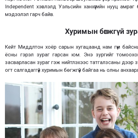
Independent хэвлэлд Уэльсийн ханхүүгийн нууц амраг 
мэдээлэл гарч байв.
Хуримын бөгжгүй зур
Кейт Миддлтон хоёр сарын хугацаанд нам гүм байсны 
ёсны гэрэл зураг гарсан юм. Энэ зургийг томоохо
засварласан зураг гэж нийтлэхээс татгалзсаны дээр з
огт салгадаггүй хуримын бөгжгүй байгаа нь олны анхаар