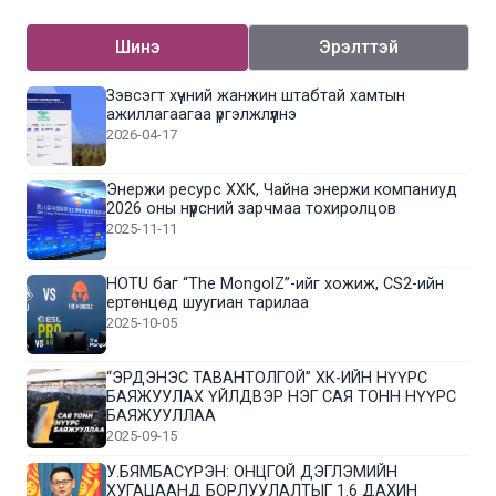
Шинэ
Эрэлттэй
Зэвсэгт хүчний жанжин штабтай хамтын
ажиллагаагаа үргэлжлүүлнэ
2026-04-17
Энержи ресурс ХХК, Чайна энержи компаниуд
2026 оны нүүрсний зарчмаа тохиролцов
2025-11-11
HOTU баг “The MongolZ”-ийг хожиж, CS2-ийн
ертөнцөд шуугиан тарилаа
2025-10-05
“ЭРДЭНЭС ТАВАНТОЛГОЙ” ХК-ИЙН НҮҮРС
БАЯЖУУЛАХ ҮЙЛДВЭР НЭГ САЯ ТОНН НҮҮРС
БАЯЖУУЛЛАА
2025-09-15
У.БЯМБАСҮРЭН: ОНЦГОЙ ДЭГЛЭМИЙН
ХУГАЦААНД БОРЛУУЛАЛТЫГ 1.6 ДАХИН