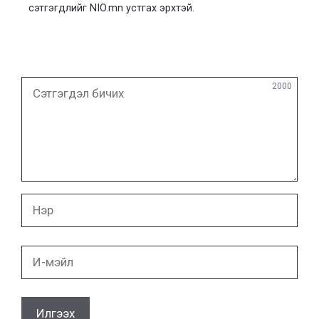
сэтгэгдлийг NIO.mn устгах эрхтэй.
Сэтгэгдэл
2000
бичих
Нэр
И-
мэйл