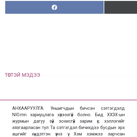
Хуваалцах:
Х
у
в
а
а
л
ц
а
х
ТӨСТЭЙ МЭДЭЭ
АНХААРУУЛГА: Уншигчдын бичсэн сэтгэгдэлд
NIO.mn хариуцлага хүлээхгүй болно. Бид ХХЗХ-ын
журмын дагуу зүй зохисгүй зарим үг, хэллэгийг
хязгаарласан тул Та сэтгэгдэл бичихдээ бусдын эрх
ашгийг хүндэтгэн үзнэ үү. Хэм хэмжээ зөрчсөн