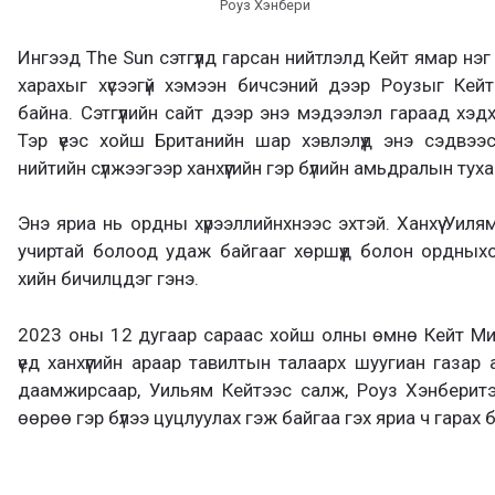
Роуз Хэнбери
Ингээд The Sun сэтгүүлд гарсан нийтлэлд Кейт ямар нэ
харахыг хүсээгүй хэмээн бичсэний дээр Роузыг Кей
байна. Сэтгүүлийн сайт дээр энэ мэдээлэл гараад хэд
Тэр үеэс хойш Британийн шар хэвлэлүүд энэ сэдвээ
нийтийн сүлжээгээр ханхүүгийн гэр бүлийн амьдралын тух
Энэ яриа нь ордны хүрээллийнхнээс эхтэй. Ханхүү Уил
учиртай болоод удаж байгааг хөршүүд болон ордных
хийн бичилцдэг гэнэ.
2023 оны 12 дугаар сараас хойш олны өмнө Кейт Мид
үед ханхүүгийн араар тавилтын талаарх шуугиан газар
даамжирсаар, Уильям Кейтээс салж, Роуз Хэнберитэ
өөрөө гэр бүлээ цуцлуулах гэж байгаа гэх яриа ч гарах 