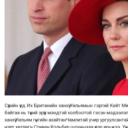
Сүүлийн үед Их Британийн ханхүү Уильямын гэргий Кейт 
байгаа нь түүний эрүүл мэндтэй холбоотой гэсэн мэдээлэ
ханхүү Уильям гүнгийн ахайтанЧамлитай учир ургуулсан
нэрт хөтлөгч Стивен Кольбер шоуныхаа үеэр ярьжээ. Үү