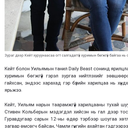
Зураг дээр Кейт хуруунаасаа огт салгадаггүй хуримын бөгжгүй байгаа нь
Кейт болон Уильямын танил Daily Beast сонинд ярилц
хуримын бөгжгүй гэрэл зургаа нийтлэхийг зөвшөө
гайхсан, эндээс харахад гэр бүлийн харилцаа нь хүн
ярьжээ.
Кейт, Уильям нарын таарамжгүй харилцааны тухай шуу
Стивен Кольберын мэдэгдэл хийсэн нь гал дээр тос
Гуравдугаар сарын 12-ны өдөр тэрбээр шоугаа хөтл
загвар өмсөгч байсан, Чамли гүнгийн ахайтан гэдгээрэ