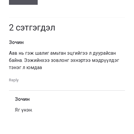
2
сэтгэгдэл
Зочин
Аав нь гэж шалиг амьтан эцгийгээ л дуурайсан
байна. Ээжийнхээ зовлонг эхнэртээ мэдрүүлдэг
тэнэг л юмдаа
Reply
Зочин
Яг үнэн.