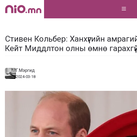
Skip
MEN
to
content
Стивен Кольбер: Ханхүүгийн амраг
Кейт Миддлтон олны өмнө гарахгү
Г.Мэргид
2024-03-18