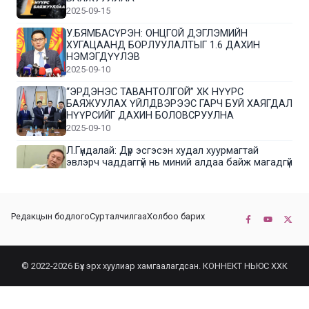
2025-09-15
У.БЯМБАСҮРЭН: ОНЦГОЙ ДЭГЛЭМИЙН
ХУГАЦААНД БОРЛУУЛАЛТЫГ 1.6 ДАХИН
НЭМЭГДҮҮЛЭВ
2025-09-10
“ЭРДЭНЭС ТАВАНТОЛГОЙ” ХК НҮҮРС
БАЯЖУУЛАХ ҮЙЛДВЭРЭЭС ГАРЧ БУЙ ХАЯГДАЛ
НҮҮРСИЙГ ДАХИН БОЛОВСРУУЛНА
2025-09-10
Л.Гүндалай: Дүр эсгэсэн худал хуурмагтай
эвлэрч чаддаггүй нь миний алдаа байж магадгүй
2025-09-05
ЦОГТЦЭЦИЙ СУМЫН ЦАГААН-ОВОО, СИЙРСТ
Редакцын бодлого
Сурталчилгаа
Холбоо барих
БАГИЙН ИРГЭДИЙН ТӨЛӨӨЛӨЛ НҮҮРС
БАЯЖУУЛАХ ҮЙЛДВЭРТЭЙ ТАНИЛЦЛАА
2025-09-01
© 2022-2026 Бүх эрх хуулиар хамгаалагдсан. КОННЕКТ НЬЮС ХХК
“ЭРДЭНЭС ТАВАНТОЛГОЙ” ХК “МОНГОЛ-
ХЯТАДЫН ЭКСПО” -Д ОРОЛЦОЖ БАЙНА
2025-08-25