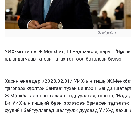
Ж.Мөнхбат
УИХ-ын гишүүн Ж.Мөнхбат, Ш.Раднаасэд нарыг “Нүүрсн
яллагдагчаар татсан татах тогтоол баталсан билээ.
Харин өнөөдөр /2023.02.01/ УИХ-ын гишүүн Ж.Мөнхбат,
түдгэлзэх хүсэлтэй байгаа” тухай бичгээ Г.Занданшатарт 
Ж.Мөнхбатаас энэ талаар тодруулахад тэрээр, “Надад
Би УИХ-ын гишүүний бүрэн эрхээсээ бүрмөсөн түдгэлзэх 
хуулийн байгууллагад шалгуулж дуусаад УИХ-д дахин ор