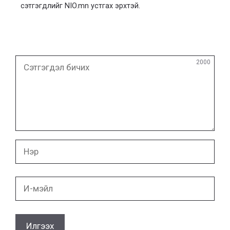
сэтгэгдлийг NIO.mn устгах эрхтэй.
Сэтгэгдэл
2000
бичих
Нэр
И-
мэйл