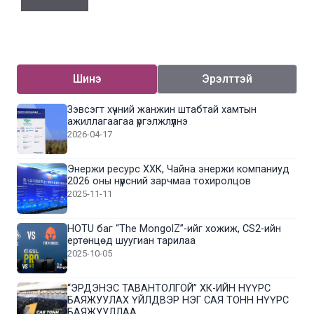
Шинэ
Эрэлттэй
Зэвсэгт хүчний жанжин штабтай хамтын
ажиллагаагаа үргэлжлүүлнэ
2026-04-17
Энержи ресурс ХХК, Чайна энержи компаниуд
2026 оны нүүрсний зарчмаа тохиролцов
2025-11-11
HOTU баг “The MongolZ”-ийг хожиж, CS2-ийн
ертөнцөд шуугиан тарилаа
2025-10-05
“ЭРДЭНЭС ТАВАНТОЛГОЙ” ХК-ИЙН НҮҮРС
БАЯЖУУЛАХ ҮЙЛДВЭР НЭГ САЯ ТОНН НҮҮРС
БАЯЖУУЛЛАА