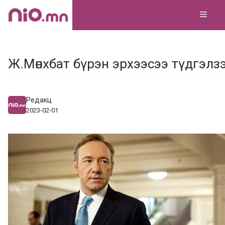
Skip
MEN
to
content
Ж.Мөнхбат бүрэн эрхээсээ түдгэлз
Редакц
2023-02-01