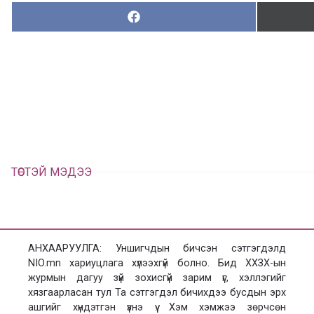
Хуваалцах:
Х
у
в
а
а
л
ц
а
х
ТӨСТЭЙ МЭДЭЭ
АНХААРУУЛГА: Уншигчдын бичсэн сэтгэгдэлд
NIO.mn хариуцлага хүлээхгүй болно. Бид ХХЗХ-ын
журмын дагуу зүй зохисгүй зарим үг, хэллэгийг
хязгаарласан тул Та сэтгэгдэл бичихдээ бусдын эрх
ашгийг хүндэтгэн үзнэ үү. Хэм хэмжээ зөрчсөн