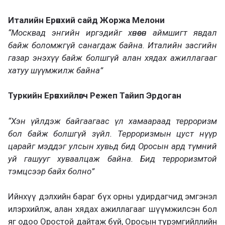
Италийн Ерөнхий сайд Жоржа Мелони
“Москвад энгийн иргэдийг хөнөөсөн аймшигт явдал
байж боломжгүй санагдаж байна. Италийн засгийн
газар энэхүү байж болшгүй алан хядах ажиллагааг
хатуу шүүмжилж байна”
Туркийн Ерөнхийлөгч Режеп Тайип Эрдоган
“Хэн үйлдэж байгаагаас үл хамаараад терроризм
бол байж болшгүй зүйл. Терроризмын цуст нүүр
царайг мэддэг улсын хувьд бид Оросын ард түмний
уй гашууг хуваалцаж байна. Бид терроризмтой
тэмцсээр байх болно”
Ийнхүү дэлхийн бараг бүх орны удирдагчид эмгэнэл
илэрхийлж, алан хядах ажиллагааг шүүмжилсэн бол
яг одоо Оростой дайтаж буй, Оросын түрэмгийллийн