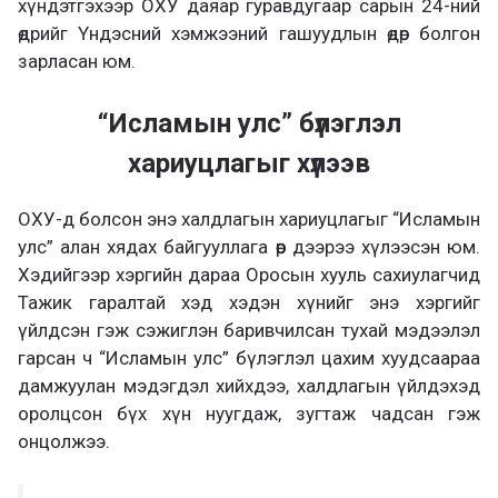
хүндэтгэхээр ОХУ даяар гуравдугаар сарын 24-ний
өдрийг Үндэсний хэмжээний гашуудлын өдөр болгон
зарласан юм.
“Исламын улс” бүлэглэл
хариуцлагыг хүлээв
ОХУ-д болсон энэ халдлагын хариуцлагыг “Исламын
улс” алан хядах байгууллага өөр дээрээ хүлээсэн юм.
Хэдийгээр хэргийн дараа Оросын хууль сахиулагчид
Тажик гаралтай хэд хэдэн хүнийг энэ хэргийг
үйлдсэн гэж сэжиглэн баривчилсан тухай мэдээлэл
гарсан ч “Исламын улс” бүлэглэл цахим хуудсаараа
дамжуулан мэдэгдэл хийхдээ, халдлагын үйлдэхэд
оролцсон бүх хүн нуугдаж, зугтаж чадсан гэж
онцолжээ.