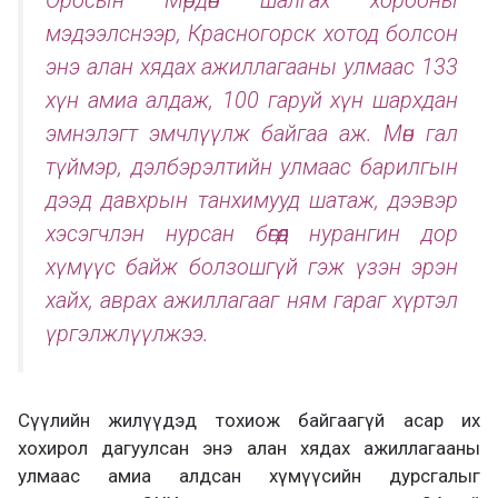
Оросын Мөрдөн шалгах хорооны
мэдээлснээр, Красногорск хотод болсон
энэ алан хядах ажиллагааны улмаас 133
хүн амиа алдаж, 100 гаруй хүн шархдан
эмнэлэгт эмчлүүлж байгаа аж. Мөн гал
түймэр, дэлбэрэлтийн улмаас барилгын
дээд давхрын танхимууд шатаж, дээвэр
хэсэгчлэн нурсан бөгөөд нурангин дор
хүмүүс байж болзошгүй гэж үзэн эрэн
хайх, аврах ажиллагааг ням гараг хүртэл
үргэлжлүүлжээ.
Сүүлийн жилүүдэд тохиож байгаагүй асар их
хохирол дагуулсан энэ алан хядах ажиллагааны
улмаас амиа алдсан хүмүүсийн дурсгалыг