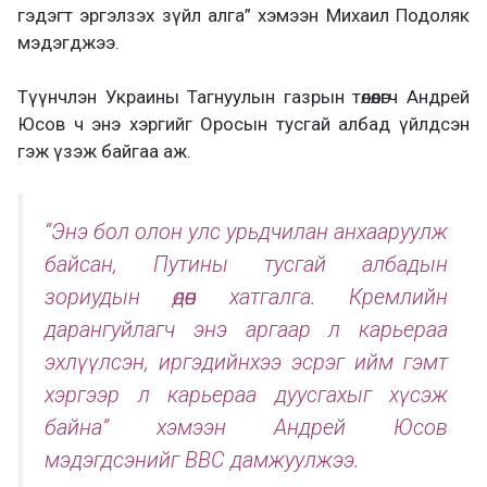
гэдэгт эргэлзэх зүйл алга” хэмээн Михаил Подоляк
мэдэгджээ.
Түүнчлэн Украины Тагнуулын газрын төлөөлөгч Андрей
Юсов ч энэ хэргийг Оросын тусгай албад үйлдсэн
гэж үзэж байгаа аж.
“Энэ бол олон улс урьдчилан анхааруулж
байсан, Путины тусгай албадын
зориудын өдөөн хатгалга. Кремлийн
дарангуйлагч энэ аргаар л карьераа
эхлүүлсэн, иргэдийнхээ эсрэг ийм гэмт
хэргээр л карьераа дуусгахыг хүсэж
байна” хэмээн Андрей Юсов
мэдэгдсэнийг ВВС дамжуулжээ.