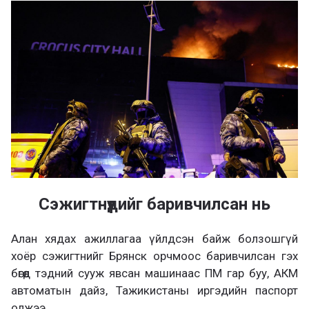
Сэжигтнүүдийг баривчилсан нь
Алан хядах ажиллагаа үйлдсэн байж болзошгүй
хоёр сэжигтнийг Брянск орчмоос баривчилсан гэх
бөгөөд тэдний сууж явсан машинаас ПМ гар буу, АКМ
автоматын дайз, Тажикистаны иргэдийн паспорт
олжээ.