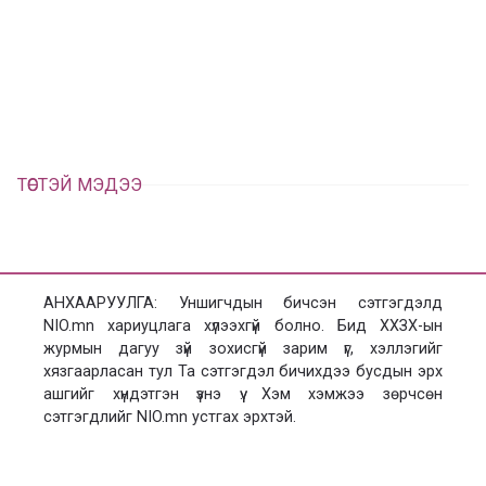
а
э
а
э
л
х
ц
а
х
ТӨСТЭЙ МЭДЭЭ
АНХААРУУЛГА: Уншигчдын бичсэн сэтгэгдэлд
NIO.mn хариуцлага хүлээхгүй болно. Бид ХХЗХ-ын
журмын дагуу зүй зохисгүй зарим үг, хэллэгийг
хязгаарласан тул Та сэтгэгдэл бичихдээ бусдын эрх
ашгийг хүндэтгэн үзнэ үү. Хэм хэмжээ зөрчсөн
сэтгэгдлийг NIO.mn устгах эрхтэй.