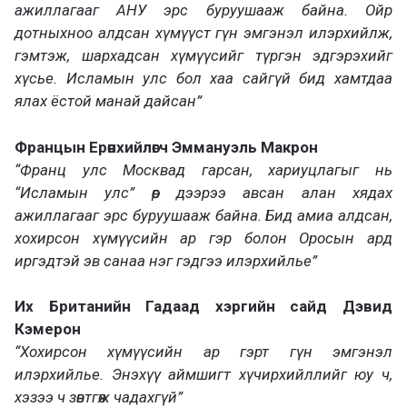
ажиллагааг АНУ эрс буруушааж байна. Ойр
дотныхноо алдсан хүмүүст гүн эмгэнэл илэрхийлж,
гэмтэж, шархадсан хүмүүсийг түргэн эдгэрэхийг
хүсье. Исламын улс бол хаа сайгүй бид хамтдаа
ялах ёстой манай дайсан”
Францын Ерөнхийлөгч Эммануэль Макрон
“Франц улс Москвад гарсан, хариуцлагыг нь
“Исламын улс” өөр дээрээ авсан алан хядах
ажиллагааг эрс буруушааж байна. Бид амиа алдсан,
хохирсон хүмүүсийн ар гэр болон Оросын ард
иргэдтэй эв санаа нэг гэдгээ илэрхийлье”
Их Британийн Гадаад хэргийн сайд Дэвид
Кэмерон
“Хохирсон хүмүүсийн ар гэрт гүн эмгэнэл
илэрхийлье. Энэхүү аймшигт хүчирхийллийг юу ч,
хэзээ ч зөвтгөж чадахгүй”