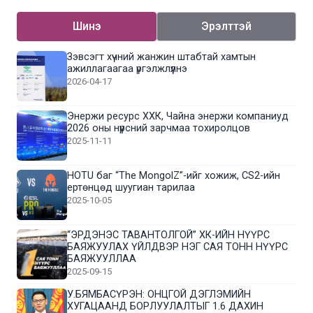
Шинэ
Эрэлттэй
Зэвсэгт хүчний жанжин штабтай хамтын
ажиллагаагаа үргэлжлүүлнэ
2026-04-17
Энержи ресурс ХХК, Чайна энержи компаниуд
2026 оны нүүрсний зарчмаа тохиролцов
2025-11-11
HOTU баг “The MongolZ”-ийг хожиж, CS2-ийн
ертөнцөд шуугиан тарилаа
2025-10-05
“ЭРДЭНЭС ТАВАНТОЛГОЙ” ХК-ИЙН НҮҮРС
БАЯЖУУЛАХ ҮЙЛДВЭР НЭГ САЯ ТОНН НҮҮРС
БАЯЖУУЛЛАА
2025-09-15
У.БЯМБАСҮРЭН: ОНЦГОЙ ДЭГЛЭМИЙН
ХУГАЦААНД БОРЛУУЛАЛТЫГ 1.6 ДАХИН