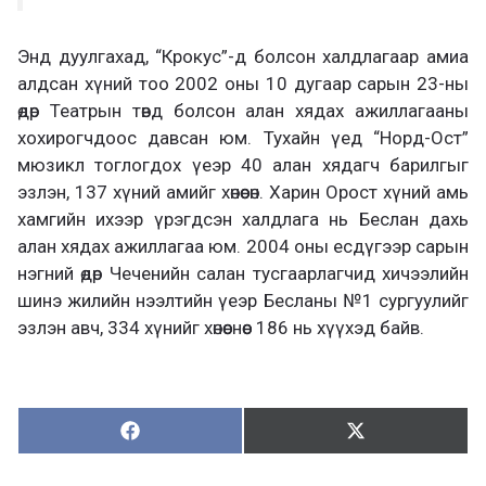
Энд дуулгахад, “Крокус”-д болсон халдлагаар амиа
алдсан хүний тоо 2002 оны 10 дугаар сарын 23-ны
өдөр Театрын төвд болсон алан хядах ажиллагааны
хохирогчдоос давсан юм. Тухайн үед “Норд-Ост”
мюзикл тоглогдох үеэр 40 алан хядагч барилгыг
эзлэн, 137 хүний амийг хөнөөсөн. Харин Орост хүний амь
хамгийн ихээр үрэгдсэн халдлага нь Беслан дахь
алан хядах ажиллагаа юм. 2004 оны есдүгээр сарын
нэгний өдөр Чеченийн салан тусгаарлагчид хичээлийн
шинэ жилийн нээлтийн үеэр Бесланы №1 сургуулийг
эзлэн авч, 334 хүнийг хөнөөснөөс 186 нь хүүхэд байв.
Хуваалцах:
Түгээх:
Х
Т
у
ү
в
г