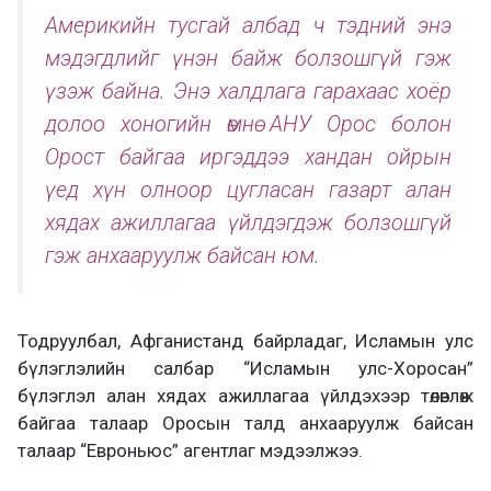
Америкийн тусгай албад ч тэдний энэ
мэдэгдлийг үнэн байж болзошгүй гэж
үзэж байна. Энэ халдлага гарахаас хоёр
долоо хоногийн өмнө АНУ Орос болон
Орост байгаа иргэддээ хандан ойрын
үед хүн олноор цугласан газарт алан
хядах ажиллагаа үйлдэгдэж болзошгүй
гэж анхааруулж байсан юм.
Тодруулбал, Афганистанд байрладаг, Исламын улс
бүлэглэлийн салбар “Исламын улс-Хоросан”
бүлэглэл алан хядах ажиллагаа үйлдэхээр төлөвлөж
байгаа талаар Оросын талд анхааруулж байсан
талаар “Евроньюс” агентлаг мэдээлжээ.