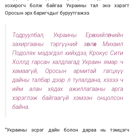
хохирогч болж байгаа Украины тал энэ хэрэгт
Оросын эрх баригчдыг буруутгажээ.
Тодруулбал, Украины Ерөнхийлөгчийн
захиргааны тэргүүний зөвлөх Михаил
Подоляк мэдэгдэл хийхдээ, Крокус Сити
Холлд гарсан халдлагад Украин ямар ч
хамаагүй, Оросын армитай гагцхүү
дайны талбар дээр л тулалдана, хэзээ ч
ийм алан хядах ажиллагааны арга
хэрэглэж байгаагүй хэмээн онцолсон
байна.
“Украины эсрэг дайн болон дараа нь тэмцэгч