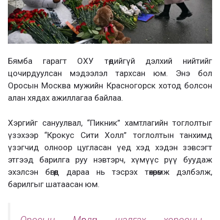
Бямба гарагт ОХУ төдийгүй дэлхий нийтийг
цочирдуулсан мэдээлэл тархсан юм. Энэ бол
Оросын Москва мужийн Красногорск хотод болсон
алан хядах ажиллагаа байлаа.
Хэргийг сануулвал, “Пикник” хамтлагийн тоглолтыг
үзэхээр “Крокус Сити Холл” тоглолтын танхимд
үзэгчид олноор цугласан үед хэд хэдэн зэвсэгт
этгээд барилга руу нэвтэрч, хүмүүс рүү буудаж
эхэлсэн бөгөөд дараа нь тэсрэх төхөөрөмж дэлбэлж,
барилгыг шатаасан юм.