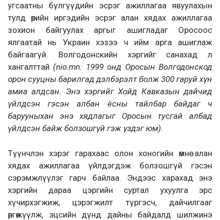
угсаатны бүлгүүдийн эсрэг ажиллагаа явуулахын
тулд өөрийн иргэдийн эсрэг алан хядах ажиллагаа
зохион байгуулах аргыг ашигладаг Оросоос
ялгаатай нь Украин хэзээ ч ийм арга ашиглаж
байгаагүй. Волгодонскийн хэргийг санахад л
хангалттай
(nio.mn: 1999 онд Оросын Волгодонскод
орон сууцны барилгад дэлбэрэлт болж 300 гаруй хүн
амиа алдсан. Энэ хэргийг Хойд Кавказын дайчид
үйлдсэн гэсэн албан ёсны тайлбар байдаг ч
барууныхан энэ хядлагыг Оросын тусгай албад
үйлдсэн байж болзошгүй гэж үздэг юм).
Түүнчлэн хэрэг гарахаас олон хоногийн өмнө алан
хядах ажиллагаа үйлдэгдэж болзошгүй гэсэн
сэрэмжлүүлэг гарч байлаа. Эндээс харахад энэ
хэргийн дараа цэргийн суртал ухуулга эрс
хүчирхэгжиж, цэрэгжилт түргэсч, дайчилгааг
өргөжүүлж, эцсийн дүнд дайны байдалд шилжинэ