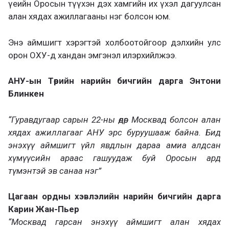
үеийн Оросын түүхэн дэх хамгийн их үхэл дагуулсан
алан хядах ажиллагааны нэг болсон юм.
Энэ аймшигт хэрэгтэй холбоотойгоор дэлхийн улс
орон ОХУ-д хандан эмгэнэл илэрхийлжээ.
АНУ-ын Төрийн нарийн бичгийн дарга Энтони
Блинкен
“Гуравдугаар сарын 22-ны өдөр Москвад болсон алан
хядах ажиллагааг АНУ эрс буруушааж байна. Бид
энэхүү аймшигт үйл явдлын дараа амиа алдсан
хүмүүсийн араас гашуудаж буй Оросын ард
түмэнтэй эв санаа нэг”
Цагаан ордны хэвлэлийн нарийн бичгийн дарга
Карин Жан-Пьер
“Москвад гарсан энэхүү аймшигт алан хядах