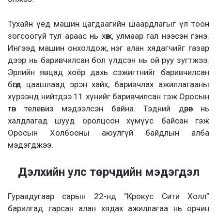
Тухайн үед машин цагдаагийн шаардлагыг үл тоон
зогсоогүй тул араас нь хөөж, улмаар гал нээсэн гэнэ.
Ингээд машин онхолдож, нэг алан хядагчийг газар
дээр нь баривчилсан бол үлдсэн нь ой руу зугтжээ.
Эрлийн явцад хоёр дахь сэжигтнийг баривчилсан
бөгөөд цаашлаад эрэн хайх, баривчлах ажиллагааны
хүрээнд нийтдээ 11 хүнийг баривчилсан гэж Оросын
төв телевиз мэдээлсэн байна. Тэдний дөрөв нь
халдлагад шууд оролцсон хүмүүс байсан гэж
Оросын Холбооны аюулгүй байдлын алба
мэдэгджээ.
Дэлхийн улс төрчдийн мэдэгдэл
Гуравдугаар сарын 22-нд “Крокус Сити Холл”
барилгад гарсан алан хядах ажиллагаа нь орчин