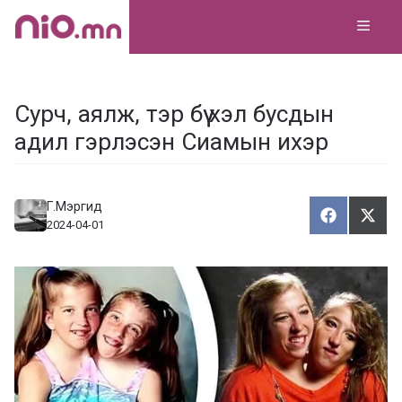
Skip
MEN
to
content
Сурч, аялж, тэр бүү хэл бусдын
адил гэрлэсэн Сиамын ихэр
Г.Мэргид
Хуваалца
Түг
Х
Т
2024-04-01
у
ү
в
г
а
э
а
э
л
х
ц
а
х