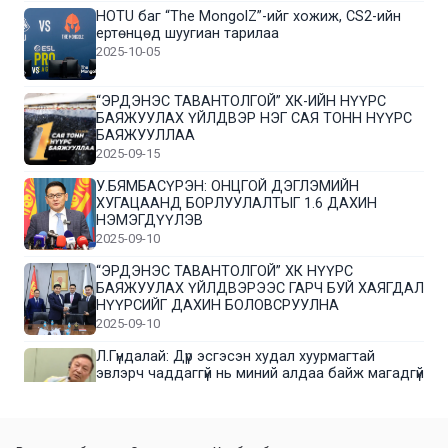
HOTU баг “The MongolZ”-ийг хожиж, CS2-ийн
ертөнцөд шуугиан тарилаа
2025-10-05
“ЭРДЭНЭС ТАВАНТОЛГОЙ” ХК-ИЙН НҮҮРС
БАЯЖУУЛАХ ҮЙЛДВЭР НЭГ САЯ ТОНН НҮҮРС
БАЯЖУУЛЛАА
2025-09-15
У.БЯМБАСҮРЭН: ОНЦГОЙ ДЭГЛЭМИЙН
ХУГАЦААНД БОРЛУУЛАЛТЫГ 1.6 ДАХИН
НЭМЭГДҮҮЛЭВ
2025-09-10
“ЭРДЭНЭС ТАВАНТОЛГОЙ” ХК НҮҮРС
БАЯЖУУЛАХ ҮЙЛДВЭРЭЭС ГАРЧ БУЙ ХАЯГДАЛ
НҮҮРСИЙГ ДАХИН БОЛОВСРУУЛНА
2025-09-10
Л.Гүндалай: Дүр эсгэсэн худал хуурмагтай
эвлэрч чаддаггүй нь миний алдаа байж магадгүй
2025-09-05
ЦОГТЦЭЦИЙ СУМЫН ЦАГААН-ОВОО, СИЙРСТ