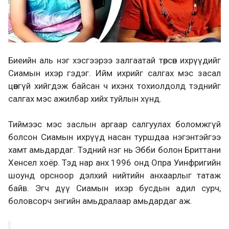
Биеийн аль нэг хэсгээрээ залгаатай төрсөн ихрүүдийг
Сиамын ихэр гэдэг. Ийм ихрийг салгах мэс засал
цөөнгүй хийгдэж байсан ч ихэнх тохиолдолд тэднийг
салгах мэс ажилбар хийх туйлын хүнд.
Тиймээс мэс заслын аргаар салгуулах боломжгүй
болсон Сиамын ихрүүд насан туршдаа нэгэнтэйгээ
хамт амьдардаг. Тэдний нэг нь Эбби болон Бриттани
Хенсел хоёр. Тэд нар анх 1996 онд Опра Уинфригийн
шоунд орсноор дэлхий нийтийн анхаарлыг татаж
байв. Эгч дүү Сиамын ихэр бусдын адил сурч,
боловсорч энгийн амьдралаар амьдардаг аж.