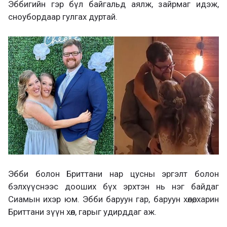
Эббигийн гэр бүл байгальд аялж, зайрмаг идэж,
сноубордаар гулгах дуртай.
Эбби болон Бриттани нар цусны эргэлт болон
бэлхүүснээс дооших бүх эрхтэн нь нэг байдаг
Сиамын ихэр юм. Эбби баруун гар, баруун хөлөө, харин
Бриттани зүүн хөл, гарыг удирддаг аж.