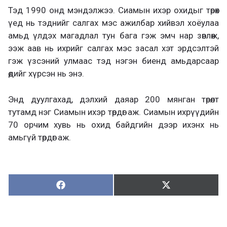
Тэд 1990 онд мэндэлжээ. Сиамын ихэр охидыг төрөх
үед нь тэднийг салгах мэс ажилбар хийвэл хоёулаа
амьд үлдэх магадлал тун бага гэж эмч нар зөвлөж,
ээж аав нь ихрийг салгах мэс засал хэт эрдсэлтэй
гэж үзсэний улмаас тэд нэгэн биенд амьдарсаар
өдийг хүрсэн нь энэ.
Энд дуулгахад, дэлхий даяар 200 мянган төрөлт
тутамд нэг Сиамын ихэр төрдөг аж. Сиамын ихрүүдийн
70 орчим хувь нь охид байдгийн дээр ихэнх нь
амьгүй төрдөг аж.
Хуваалцах:
Түгээх:
Х
Т
у
ү
в
г
а
э
а
э