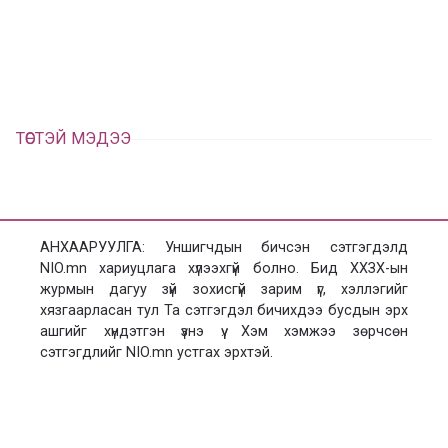
л
х
ц
а
х
ТӨСТЭЙ МЭДЭЭ
АНХААРУУЛГА: Уншигчдын бичсэн сэтгэгдэлд
NIO.mn хариуцлага хүлээхгүй болно. Бид ХХЗХ-ын
журмын дагуу зүй зохисгүй зарим үг, хэллэгийг
хязгаарласан тул Та сэтгэгдэл бичихдээ бусдын эрх
ашгийг хүндэтгэн үзнэ үү. Хэм хэмжээ зөрчсөн
сэтгэгдлийг NIO.mn устгах эрхтэй.