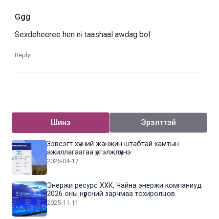
Ggg
Sexdeheeree hen ni taashaal awdag bol
Reply
Шинэ
Эрэлттэй
Зэвсэгт хүчний жанжин штабтай хамтын
ажиллагаагаа үргэлжлүүлнэ
2026-04-17
Энержи ресурс ХХК, Чайна энержи компаниуд
2026 оны нүүрсний зарчмаа тохиролцов
2025-11-11