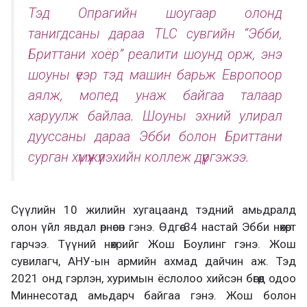
Тэд Опрагийн шоугаар олонд
танигдсаны дараа TLC сувгийн “Эбби,
Бриттани хоёр” реалити шоунд орж, энэ
шоуны үеэр тэд машин барьж Европоор
аялж, мопед унаж байгаа талаар
харуулж байлаа. Шоуны эхний улирал
дууссаны дараа Эбби болон Бриттани
сурган хүмүүжүүлэхийн коллеж дүүргэжээ.
Сүүлийн 10 жилийн хугацаанд тэдний амьдралд
олон үйл явдал өрнөсөн гэнэ. Өдгөө 34 настай Эбби нөхөрт
гарчээ. Түүний нөхрийг Жош Боулинг гэнэ. Жош
сувилагч, АНУ-ын армийн ахмад дайчин аж. Тэд
2021 онд гэрлэн, хуримын ёслолоо хийсэн бөгөөд одоо
Миннесотад амьдарч байгаа гэнэ. Жош болон