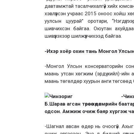
давтамжтай тасалчихалгүй хийх юмсан 
хэвлүүлсэн учраас 2015 оноос хойш хөг
уулсын цуурай” оротари, “Нэгдүгээ
шивчихсэн байгаа. Оюутан ахуйда
шивүүлэхээр шилжүүлчихээд байгаа.
-Ихэр хоёр охин тань Монгол Улсын
-Монгол Улсын консерваторийн сон
маань утсан хөгжим (эрдүү хийл)-ийн 
маань төгөлдөр хуурын анги төгсөөд
-Чин
Б.Шарав агсан төрөөсөө хөдөлмөрийн б
одсон. Амжиж очиж баяр хүргэж ча
-Шагнал авсан өдөр нь очоогүй. Ахы
очиж эргэсээн. Энэ л бидний сүүл