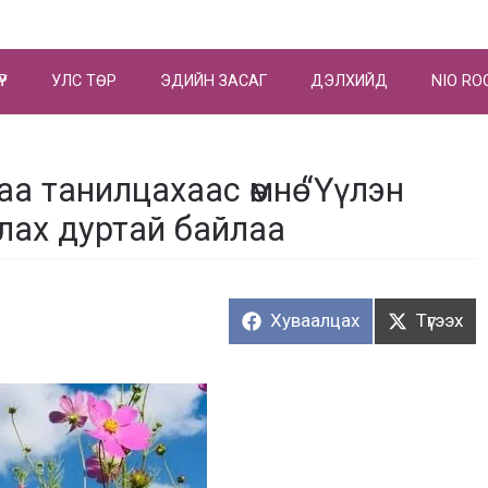
ҮР
УЛС ТӨР
ЭДИЙН ЗАСАГ
ДЭЛХИЙД
NIO RO
а танилцахаас өмнө “Үүлэн
улах дуртай байлаа
Хуваалцах:
Түгээх:
Хуваалцах
Түгээх