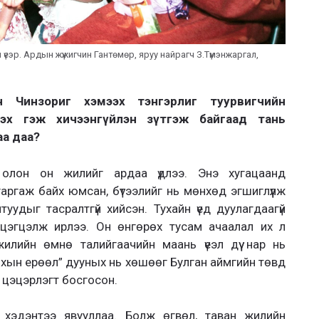
 үеэр. Ардын жүжигчин Гантөмөр, яруу найрагч З.Түмэнжаргал,
н Чинзориг хэмээх тэнгэрлиг туурвигчийн
эх гэж хичээнгүйлэн зүтгэж байгаад тань
аа даа?
ш олон он жилийг ардаа үдлээ. Энэ хугацаанд
угаргаж байх юмсан, бүтээлийг нь мөнхөд эгшиглүүлж
удыг тасралтгүй хийсэн. Тухайн үед дуулагдаагүй
 цэгцэлж ирлээ. Он өнгөрөх тусам ачаалал их л
лийн өмнө талийгаачийн маань үеэл дүү нар нь
хын ерөөл” дууных нь хөшөөг Булган аймгийн төвд
цэцэрлэгт босгосон.
хэдэнтээ явууллаа. Болж өгвөл, таван жилийн