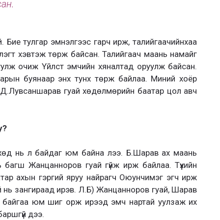
сан.
й. Бие тулгар эмнэлгээс гарч ирж, талийгаачийнхаа
эгт хэвтэж төрж байсан. Талийгаач маань намайг
уулж очиж Үйлст эмчийн хяналтад оруулж байсан.
нарын буянаар энх тунх төрж байлаа. Миний хоёр
 Д.Лувсаншарав гуай хөдөлмөрийн баатар цол авч
у?
өхөд нь л байдаг юм байна лээ. Б.Шарав ах маань
 багш Жанцанноров гуай гүйж ирж байлаа. Түүхийн
тар ахын гэргий яруу найрагч Оюунчимэг эгч ирж
й нь зангираад ирэв. Л.Б) Жанцанноров гуай, Шарав
ж байгаа юм шиг орж ирээд эмч нартай уулзаж их
аршгүй дээ.