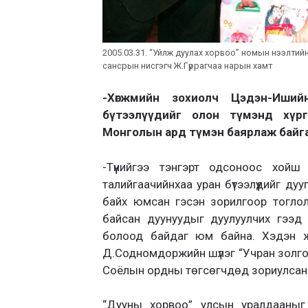
2005.03.31. “Уйлж дуулах хорвоо” номын нээлтийн
сансрын нисгэгч Ж.Гүррагчаа нарын хамт
-Хөгжмийн зохиолч Цэдэн-Иший
бүтээлүүдийг олон түмэнд хүрг
Монголын ард түмэн баярлаж байг
-Түүнийгээ тэнгэрт одсоноос хой
талийгаачийнхаа уран бүтээлүүдийг ду
байх юмсан гэсэн зорилгоор тоглолту
байсан дуунуудыг дуулуулчих гээд
болоод байдаг юм байна. Хэдэн жи
Д.Содномдоржийн шүлэг “Учран золго
Соёлын ордны төгсөгчдөд зориулсан 
“Дууны хорвоо” улсын уралдааныг 