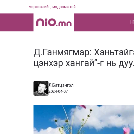
Skip
мэргэжлийн, мэдрэмжтэй
to
content
НҮ
Д.Ганмягмар: Ханьтайга
цэнхэр хангай”-г нь ду
Л.Батцэнгэл
2024-04-07