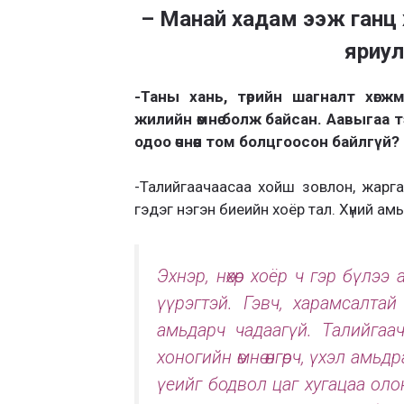
– Манай хадам ээж ганц х
яриул
-Таны хань, төрийн шагналт хөг
жилийн өмнө болж байсан. Аавыгаа 
одоо өчнөөн том болцгоосон байлгүй?
-Талийгаачаасаа хойш зовлон, жарга
гэдэг нэгэн биеийн хоёр тал. Хүний ам
Эхнэр, нөхөр хоёр ч гэр бүлээ 
үүрэгтэй. Гэвч, харамсалта
амьдарч чадаагүй. Талийгаач 
хоногийн өмнө өнгөрч, үхэл амь
үеийг бодвол цаг хугацаа олон