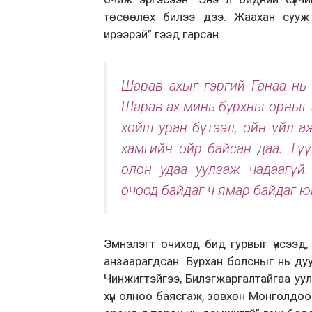
төсөөлөх билээ дээ. Жаахан сууж
ирээрэй” гээд гарсан.
Шарав ахыг гэргий Ганаа нь
Шарав ах минь бурхны орныг 
хойш уран бүтээл, ойн үйл аж
хамгийн ойр байсан даа. Түүн
олон удаа уулзаж чадаагүй.
очоод байдаг ч ямар байдаг ю
Эмнэлэгт очиход бид гурвыг үнсээд,
анзаарагдсан. Бурхан болсныг нь ду
Чинжигтэйгээ, Билэгжаргалтайгаа уул
хүн олноо баясгаж, зөвхөн Монголдоо г