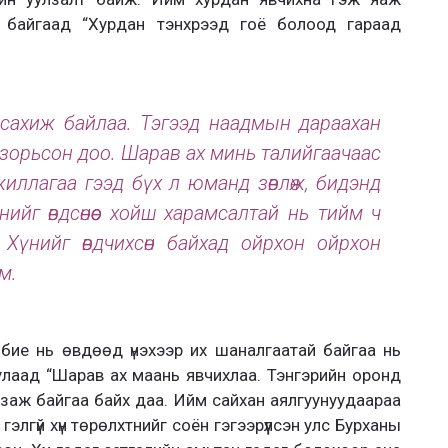
 байгаад “Хурдан тэнхрээд гоё болоод гараад
 сахиж байлаа. Тэгээд наадмын дараахан
зорьсон доо. Шарав ах минь талийгаачаас
иллагаа гээд бүх л юманд зөвлөж, бидэнд
ийг өвдсөнөөс хойш харамсалтай нь тийм ч
 Хүнийг өвдчихсөн байхад ойрхон ойрхон
м.
 бие нь өвдөөд үнэхээр их шаналгаатай байгаа нь
улаад “Шарав ах маань явчихлаа. Тэнгэрийн оронд
заж байгаа байх даа. Ийм сайхан аялгуунуудаараа
элгүй хүн төрөлхтнийг соён гэгээрүүлсэн улс Бурханы