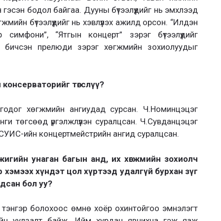
гэсэн бодол байгаа. Дууны бүтээлүүдийг нь эмхлээд
жмийн бүтээлүүдийг нь хэвлүүлэх ажилд орсон. “Илдэн
р симфони”, “Ятгын концерт” зэрэг бүтээлүүдийг
а бичсэн прелюди зэрэг хөгжмийн зохиолуудыг
 консерваторийг төгслүү?
годог хөгжмийн ангиудад сурсан. Ч.Номинцэцэг
анги төгсөөд үргэлжлүүлэн суралцсан. Ч.Сувданцэцэг
 СУИС-ийн концертмейстрийн ангид суралцсан.
жигийн унаган багын анд, их хөгжмийн зохиолч
аатар хэмээх хүндэт цол хүртээд удалгүй бурхан зүг
дсан бол уу?
г тэнгэр болохоос өмнө хоёр охинтойгоо эмнэлэгт
чийн уулзалт байж. Ийм хурдан явчихна гэж яаж