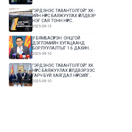
“ЭРДЭНЭС ТАВАНТОЛГОЙ” ХК-
ИЙН НҮҮРС БАЯЖУУЛАХ ҮЙЛДВЭР
НЭГ САЯ ТОНН НҮҮРС
БАЯЖУУЛЛАА
2025-09-15
У.БЯМБАСҮРЭН: ОНЦГОЙ
ДЭГЛЭМИЙН ХУГАЦААНД
БОРЛУУЛАЛТЫГ 1.6 ДАХИН
НЭМЭГДҮҮЛЭВ
2025-09-10
“ЭРДЭНЭС ТАВАНТОЛГОЙ” ХК
НҮҮРС БАЯЖУУЛАХ ҮЙЛДВЭРЭЭС
ГАРЧ БУЙ ХАЯГДАЛ НҮҮРСИЙГ
ДАХИН БОЛОВСРУУЛНА
2025-09-10
Л.Гүндалай: Дүр эсгэсэн худал
хуурмагтай эвлэрч чаддаггүй
нь миний алдаа байж магадгүй
2025-09-05
ЦОГТЦЭЦИЙ СУМЫН ЦАГААН-
ОВОО, СИЙРСТ БАГИЙН
ИРГЭДИЙН ТӨЛӨӨЛӨЛ НҮҮРС