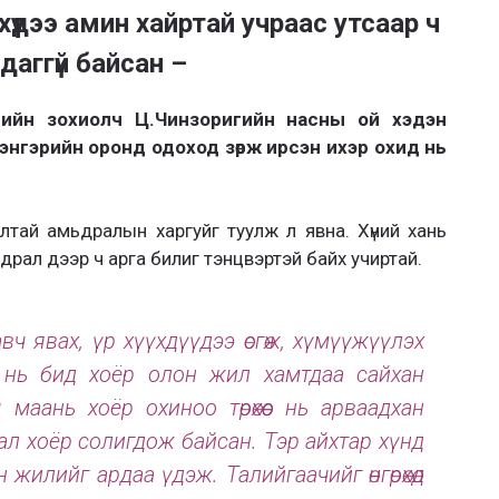
үүдээ амин хайртай учраас утсаар ч
даггүй байсан –
жмийн зохиолч Ц.Чинзоригийн насны ой хэдэн
тэнгэрийн оронд одоход зөрж ирсэн ихэр охид нь
лтай амьдралын харгуйг туулж л явна. Хүний хань
ьдрал дээр ч арга билиг тэнцвэртэй байх учиртай.
авч явах, үр хүүхдүүдээ өсгөж, хүмүүжүүлэх
й нь бид хоёр олон жил хамтдаа сайхан
маань хоёр охиноо төрөхөөс нь арваадхан
драл хоёр солигдож байсан. Тэр айхтар хүнд
 жилийг ардаа үдэж. Талийгаачийг өнгөрөхөд