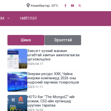
Улаанбаатар: 23°C
OM
НИЙТЛЭЛ
Шинэ
Эрэлттэй
Зэвсэгт хүчний жанжин
штабтай хамтын ажиллагаагаа
үргэлжлүүлнэ
2026-04-17
Энержи ресурс ХХК, Чайна
энержи компаниуд 2026 оны
нүүрсний зарчмаа тохиролцов
2025-11-11
HOTU баг “The MongolZ”-ийг
хожиж, CS2-ийн ертөнцөд
шуугиан тарилаа
2025-10-05