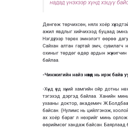
надад үнэхээр хүнд хэцүү бай
Дөнгөж төрчихсөн, нялх хоёр хүүхэдтэ
ажил явдлыг хийчихээд буцаад эмнэл
Нэгдүгээр төрөх эмнэлэгт өөрөө даг
Сайхан алтан гартай эмч, сувилагч 
охиныг төрдөг өдөр ардын жүжигчин
байлаа.
-Чинжигийн найз нөхөд нь ирж байв у
-Хүнд үед хүний хамгийн ойр дотны н
тэгэхэд дэргэд байлаа. Ханийн минь
ухааны доктор, академич Ж.Болдбаа
байсан. (Нулимс нь цийлгэнэж, хооло
ах хоёр бараг л нөхрийг минь орло
өөриймсөг хандаж байсан. Баярлаад б