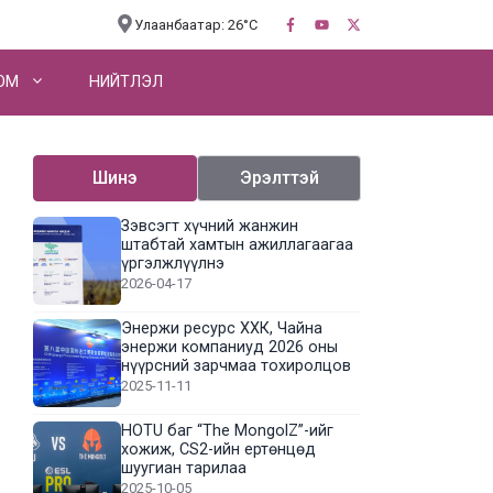
Улаанбаатар: 26°C
OM
НИЙТЛЭЛ
Шинэ
Эрэлттэй
Зэвсэгт хүчний жанжин
штабтай хамтын ажиллагаагаа
үргэлжлүүлнэ
2026-04-17
Энержи ресурс ХХК, Чайна
энержи компаниуд 2026 оны
нүүрсний зарчмаа тохиролцов
2025-11-11
HOTU баг “The MongolZ”-ийг
хожиж, CS2-ийн ертөнцөд
шуугиан тарилаа
2025-10-05