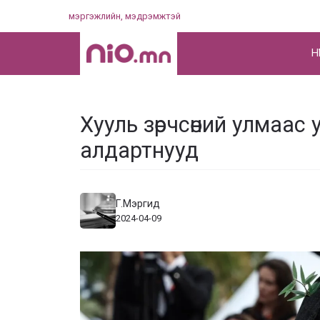
Skip
мэргэжлийн, мэдрэмжтэй
to
content
НҮ
Хууль зөрчсөний улмаас
алдартнууд
Г.Мэргид
2024-04-09