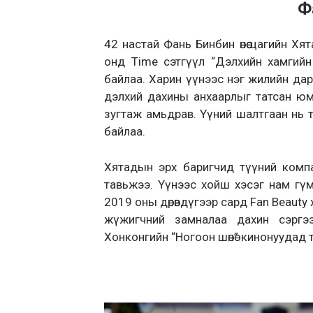
Ф
42 настай Фань Бинбин өнөө цагийн Х
онд Time сэтгүүл “Дэлхийн хамгийн 
байлаа. Харин үүнээс нэг жилийн да
дэлхий дахины анхаарлыг татсан юм
зугтаж амьдрав. Үүний шалтгаан нь т
байлаа.
Хятадын эрх баригчид түүний компа
тавьжээ. Үүнээс хойш хэсэг нам гүм
2019 оны дөрөвдүгээр сард Fan Beauty 
жүжигчний замналаа дахин сэргэ
Хонконгийн “Ногоон шөнө” кинонуудад