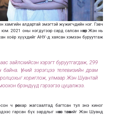
дын хамгийн алдартай эмэгтэй жүжигчдийн нэг. Гэвч
н юм. 2021 оны нэгдүгээр сард салсан нөхөр Жэн нь
йсан хоёр хүүхдийг АНУ-д хаясан хэмээн буруутгаж
аас зайлсхийсэн хэрэгт буруутгагдаж, 299
 байна. Үүний зэрэгцээ телевизийн драм
оролцохыг хориглож, улмаар Жэн Шуантай
моохон брэндүүд гэрээгээ цуцалжээ.
он ч өөрөө хар жагсаалтад багтсан тул энэ киног
ээс гарсан бүх зардлыг нөхөн төлөхийг Жэн Шуанд