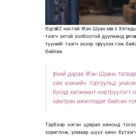
Өдгөө 32 настай Жэн Шуан мөн л Хята
тээгч эхтэй холбоотой дуулианд өртсө
түүнийг тээгч эхээр төрүүлэх гэж ба
байлаа.
Үүний дараа Жэн Шуань татвар
сая юанийн торгуульд унасан
бусад хөгжөөнт нэвтрүүлэгт 
хамтран ажилладаг байсан то
Тэрбээр нэгэн цуврал кинонд тоглос
хориглож, улмаар шүүх кино бүтээгчд