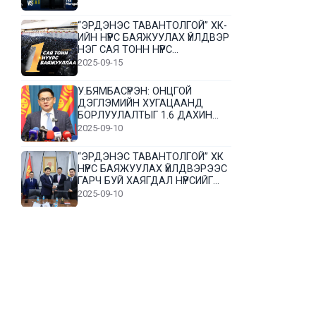
“ЭРДЭНЭС ТАВАНТОЛГОЙ” ХК-
ИЙН НҮҮРС БАЯЖУУЛАХ ҮЙЛДВЭР
НЭГ САЯ ТОНН НҮҮРС
БАЯЖУУЛЛАА
2025-09-15
У.БЯМБАСҮРЭН: ОНЦГОЙ
ДЭГЛЭМИЙН ХУГАЦААНД
БОРЛУУЛАЛТЫГ 1.6 ДАХИН
НЭМЭГДҮҮЛЭВ
2025-09-10
“ЭРДЭНЭС ТАВАНТОЛГОЙ” ХК
НҮҮРС БАЯЖУУЛАХ ҮЙЛДВЭРЭЭС
ГАРЧ БУЙ ХАЯГДАЛ НҮҮРСИЙГ
ДАХИН БОЛОВСРУУЛНА
2025-09-10
Л.Гүндалай: Дүр эсгэсэн худал
хуурмагтай эвлэрч чаддаггүй
нь миний алдаа байж магадгүй
2025-09-05
ЦОГТЦЭЦИЙ СУМЫН ЦАГААН-
ОВОО, СИЙРСТ БАГИЙН
ИРГЭДИЙН ТӨЛӨӨЛӨЛ НҮҮРС