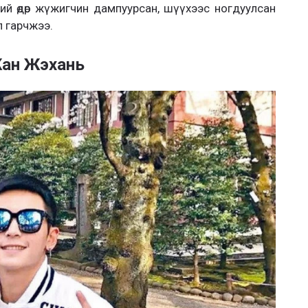
ий өдөр жүжигчин дампуурсан, шүүхээс ногдуулсан
эл гарчжээ.
ан Жэхань