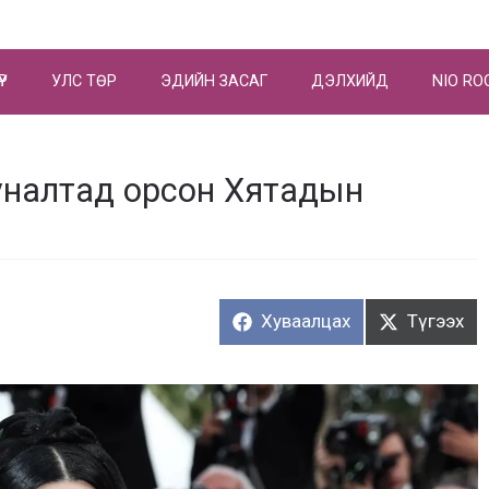
ҮР
УЛС ТӨР
ЭДИЙН ЗАСАГ
ДЭЛХИЙД
NIO RO
 уналтад орсон Хятадын
Хуваалцах:
Түгээх:
Хуваалцах
Түгээх