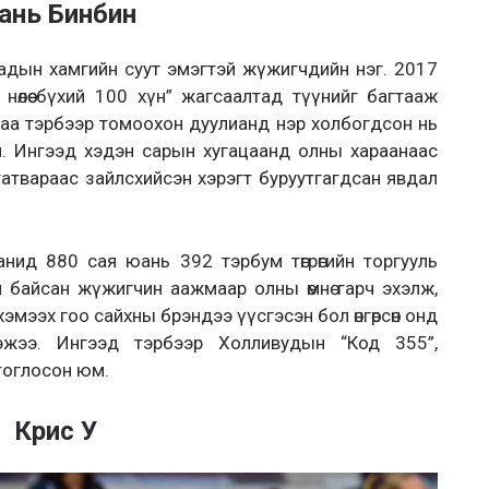
ань Бинбин
ятадын хамгийн суут эмэгтэй жүжигчдийн нэг. 2017
нөлөө бүхий 100 хүн” жагсаалтад түүнийг багтааж
раа тэрбээр томоохон дуулианд нэр холбогдсон нь
. Ингээд хэдэн сарын хугацаанд олны хараанаас
атвараас зайлсхийсэн хэрэгт буруутгагдсан явдал
нид 880 сая юань 392 тэрбум төгрөгийн торгууль
 байсан жүжигчин аажмаар олны өмнө гарч эхэлж,
хэмээх гоо сайхны брэндээ үүсгэсэн бол өнгөрсөн онд
эжээ. Ингээд тэрбээр Холливудын “Код 355”,
 тоглосон юм.
Крис У