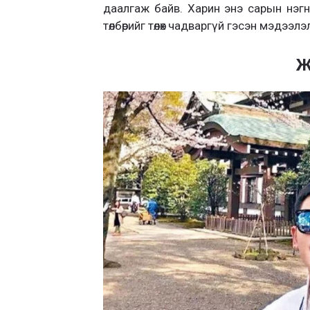
даалгаж байв. Харин энэ сарын нэгн
төлбөрийг төлөх чадваргүй гэсэн мэдээл
Ж