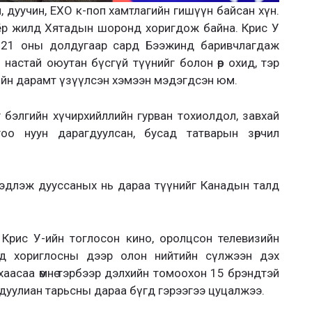
 дуучин, ЕХО к-поп хамтлагийн гишүүн байсан хүн.
оёр жилд Хятадын шоронд хоригдож байна. Крис У
 2021 оны долдугаар сард Бээжинд баривчлагдаж
 настай оюутан бүсгүй түүнийг болон өөр охид, тэр
ийн дарамт үзүүлсэн хэмээн мэдэгдсэн юм.
 бэлгийн хүчирхийллийн гурван тохиолдол, завхай
оо нуун дарагдуулсан, бусад татварын зөрчил
 эдлэж дууссаных нь дараа түүнийг Канадын талд
 Крис У-ийн тоглосон кино, оролцсон телевизийн
ад хориглосны дээр олон нийтийн сүлжээн дэх
хаасаа өмнө тэрбээр дэлхийн томоохон 15 брэндтэй
 дуулиан тарьсны дараа бүгд гэрээгээ цуцалжээ.