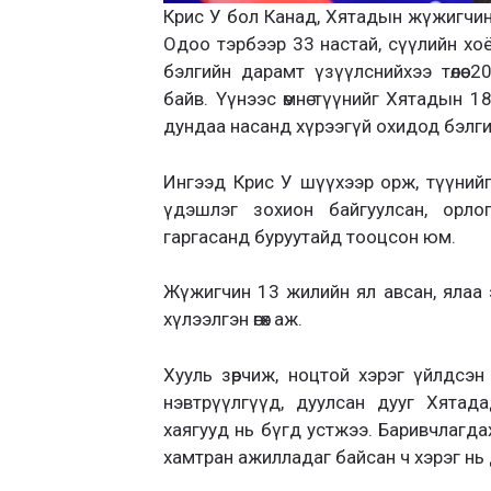
Крис У бол Канад, Хятадын жүжигчин,
Одоо тэрбээр 33 настай, сүүлийн х
бэлгийн дарамт үзүүлснийхээ төлөө
байв. Үүнээс өмнө түүнийг Хятадын 18
дундаа насанд хүрээгүй охидод бэлг
Ингээд Крис У шүүхээр орж, түүнийг
үдэшлэг зохион байгуулсан, орлог
гаргасанд буруутайд тооцсон юм.
Жүжигчин 13 жилийн ял авсан, ялаа
хүлээлгэн өгөх аж.
Хууль зөрчиж, ноцтой хэрэг үйлдсэн
нэвтрүүлгүүд, дуулсан дууг Хятад
хаягууд нь бүгд устжээ. Баривчлагда
хамтран ажилладаг байсан ч хэрэг нь