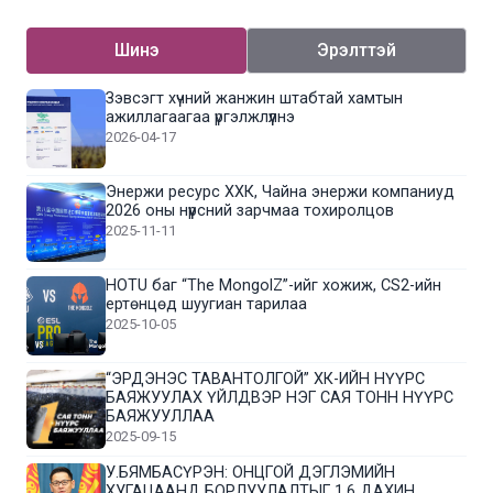
Шинэ
Эрэлттэй
Зэвсэгт хүчний жанжин штабтай хамтын
ажиллагаагаа үргэлжлүүлнэ
2026-04-17
Энержи ресурс ХХК, Чайна энержи компаниуд
2026 оны нүүрсний зарчмаа тохиролцов
2025-11-11
HOTU баг “The MongolZ”-ийг хожиж, CS2-ийн
ертөнцөд шуугиан тарилаа
2025-10-05
“ЭРДЭНЭС ТАВАНТОЛГОЙ” ХК-ИЙН НҮҮРС
БАЯЖУУЛАХ ҮЙЛДВЭР НЭГ САЯ ТОНН НҮҮРС
БАЯЖУУЛЛАА
2025-09-15
У.БЯМБАСҮРЭН: ОНЦГОЙ ДЭГЛЭМИЙН
ХУГАЦААНД БОРЛУУЛАЛТЫГ 1.6 ДАХИН