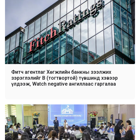
Фитч агентлаг Хөгжлийн банкны зээлжих
зэрэглэлийг В (тогтвортой) түвшинд хэвээр
үлдээж, Watch negative ангиллаас гаргалаа