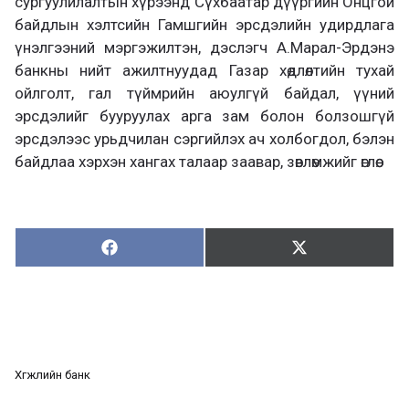
сургуулилалтын хүрээнд Сүхбаатар дүүргийн Онцгой
байдлын хэлтсийн Гамшгийн эрсдэлийн удирдлага
үнэлгээний мэргэжилтэн, дэслэгч А.Марал-Эрдэнэ
банкны нийт ажилтнуудад Газар хөдлөлтийн тухай
ойлголт, гал түймрийн аюулгүй байдал, үүний
эрсдэлийг бууруулах арга зам болон болзошгүй
эрсдэлээс урьдчилан сэргийлэх ач холбогдол, бэлэн
байдлаа хэрхэн хангах талаар заавар, зөвлөмжийг өглөө.
Хуваалцах:
Түгээх:
Х
Т
у
ү
в
г
а
э
а
э
л
х
ц
а
Хөгжлийн банк
х