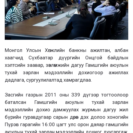
Монгол Улсын Хөгжлийн банкны ажилтан, албан
хаагчид Сүхбаатар дүүргийн Онцгой байдлын
хэлтсийн заавар, зөвлөмжийн дагуу Гамшгийн аюулын
тухай зарлан мэдээллийн дохиогоор ажиллах
дадлага, сургуулилалтад хамрагдлаа.
Засгийн газрын 2011 оны 339 дүгээр тогтоолоор
баталсан Гамшгийн аюулын тухай зарлан
мэдээллийн дохио дамжуулах журмын дагуу жил
бүрийн гуравдугаар сарын дөрөв дэх долоо хоногийн
Пүрэв гарагийн 16:00 цагт улс орон даяар гамшгийн
аюулын тухай зарлан мэдээллийн дохиог дуугаргаж,