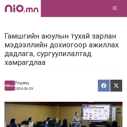
Skip
MEN
to
content
Гамшгийн аюулын тухай зарлан
мэдээллийн дохиогоор ажиллах
дадлага, сургуулилалтад
хамрагдлаа
Редакц
Хуваалца
Түг
Х
Т
2024-03-29
у
ү
в
г
а
э
а
э
л
х
ц
а
х