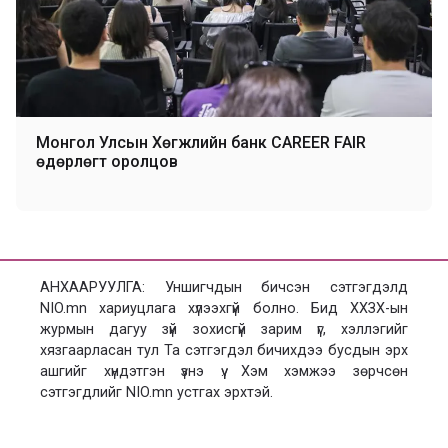
Монгол Улсын Хөгжлийн банк CAREER FAIR
өдөрлөгт оролцов
АНХААРУУЛГА: Уншигчдын бичсэн сэтгэгдэлд
NIO.mn хариуцлага хүлээхгүй болно. Бид ХХЗХ-ын
журмын дагуу зүй зохисгүй зарим үг, хэллэгийг
хязгаарласан тул Та сэтгэгдэл бичихдээ бусдын эрх
ашгийг хүндэтгэн үзнэ үү. Хэм хэмжээ зөрчсөн
сэтгэгдлийг NIO.mn устгах эрхтэй.