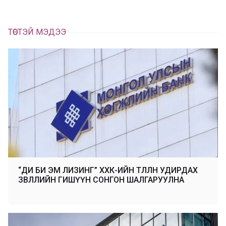
ТӨСТЭЙ МЭДЭЭ
“ДИ БИ ЭМ ЛИЗИНГ” ХХК-ИЙН ТӨЛӨӨЛӨН УДИРДАХ
ЗӨВЛӨЛИЙН ГИШҮҮН СОНГОН ШАЛГАРУУЛНА