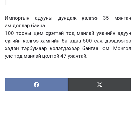
Импортын адууны дундаж үнэлгээ 35 мянган
ам.доллар байна.
100 тооны цөм сүрэгтэй тод манлай уяачийн адуун
сүргийн үнэлгээ хамгийн багадаа 500 сая, дээшээгээ
хэдэн тэрбумаар үнэлэгдэхээр байгаа юм. Монгол
улс тод манлай цолтой 47 уяачтай.
Хуваалцах:
Түгээх:
Х
Т
у
в
г
а
э
а
э
л
х
ц
а
х