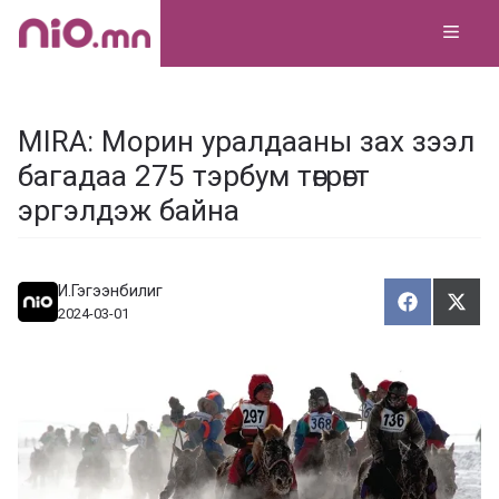
Skip
MEN
to
content
MIRA: Морин уралдааны зах зээл
багадаа 275 тэрбум төгрөгт
эргэлдэж байна
И.Гэгээнбилиг
Хуваалца
Түгэ
Х
Т
2024-03-01
у
в
г
а
э
а
э
л
х
ц
а
х