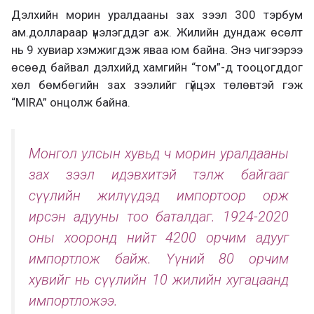
Дэлхийн морин уралдааны зах зээл 300 тэрбум
ам.доллараар үнэлэгддэг аж. Жилийн дундаж өсөлт
нь 9 хувиар хэмжигдэж яваа юм байна. Энэ чигээрээ
өсөөд байвал дэлхийд хамгийн “том”-д тооцогддог
хөл бөмбөгийн зах зээлийг гүйцэх төлөвтэй гэж
“MIRA” онцолж байна.
Монгол улсын хувьд ч морин уралдааны
зах зээл идэвхитэй тэлж байгааг
сүүлийн жилүүдэд импортоор орж
ирсэн адууны тоо баталдаг. 1924-2020
оны хооронд нийт 4200 орчим адууг
импортлож байж. Үүний 80 орчим
хувийг нь сүүлийн 10 жилийн хугацаанд
импортложээ.