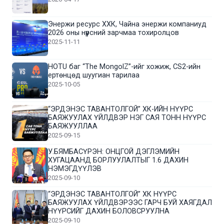
Энержи ресурс ХХК, Чайна энержи компаниуд
2026 оны нүүрсний зарчмаа тохиролцов
2025-11-11
HOTU баг “The MongolZ”-ийг хожиж, CS2-ийн
ертөнцөд шуугиан тарилаа
2025-10-05
“ЭРДЭНЭС ТАВАНТОЛГОЙ” ХК-ИЙН НҮҮРС
БАЯЖУУЛАХ ҮЙЛДВЭР НЭГ САЯ ТОНН НҮҮРС
БАЯЖУУЛЛАА
2025-09-15
У.БЯМБАСҮРЭН: ОНЦГОЙ ДЭГЛЭМИЙН
ХУГАЦААНД БОРЛУУЛАЛТЫГ 1.6 ДАХИН
НЭМЭГДҮҮЛЭВ
2025-09-10
“ЭРДЭНЭС ТАВАНТОЛГОЙ” ХК НҮҮРС
БАЯЖУУЛАХ ҮЙЛДВЭРЭЭС ГАРЧ БУЙ ХАЯГДАЛ
НҮҮРСИЙГ ДАХИН БОЛОВСРУУЛНА
2025-09-10