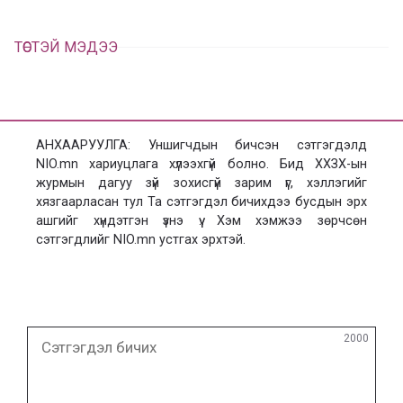
ТӨСТЭЙ МЭДЭЭ
АНХААРУУЛГА: Уншигчдын бичсэн сэтгэгдэлд
NIO.mn хариуцлага хүлээхгүй болно. Бид ХХЗХ-ын
журмын дагуу зүй зохисгүй зарим үг, хэллэгийг
хязгаарласан тул Та сэтгэгдэл бичихдээ бусдын эрх
ашгийг хүндэтгэн үзнэ үү. Хэм хэмжээ зөрчсөн
сэтгэгдлийг NIO.mn устгах эрхтэй.
Сэтгэгдэл
2000
бичих