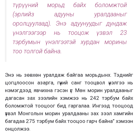
түрүүний морьд байх боломжтой
(эрлийз адууны уралдааныг
оролцуулаад). Энэ адуунуудыг дундаж
үнэлгээгээр нь тооцож үзвэл 23
тэрбумын үнэлгээтэй хурдан морины
тоо толгой байна.
Энэ нь зөвхөн уралдаж байгаа морьдынх. Тэднийг
цогцлоосон азарга, гүүний санг тооцвол үнэлгээ нь
нэмэгдээд явчихна гэсэн үг. Мөн морин уралдааныг
дагасан зах зээлийн хэмжээ нь 242 тэрбум байх
боломжтой тооцоог бид гаргалаа. Ингээд тооцоод
үзвэл Монголын морин уралдааны зах зээл хамгийн
багадаа 275 тэрбум байх тооцоо гарч байна” хэмээн
онцолжээ.