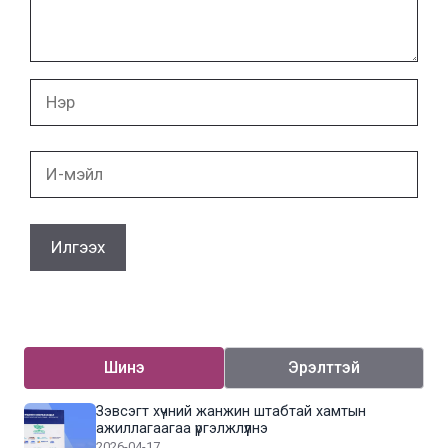
Нэр
И-
мэйл
Шинэ
Эрэлттэй
Зэвсэгт хүчний жанжин штабтай хамтын
ажиллагаагаа үргэлжлүүлнэ
2026-04-17