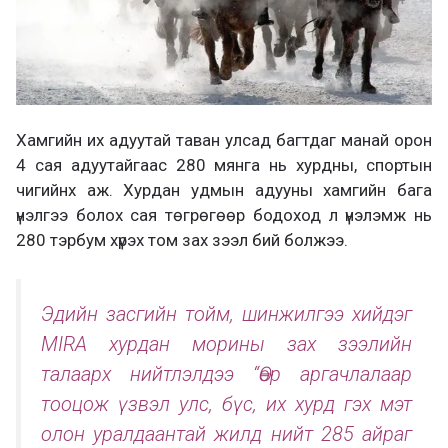
Хамгийн их адуутай таван улсад багтдаг манай орон
4 сая адуутайгаас 280 мянга нь хурдны, спортын
чигийнх аж. Хурдан удмын адууны хамгийн бага
үнэлгээ болох сая төгрөгөөр бодоход л үнэлэмж нь
280 тэрбум хүрэх том зах зээл бий болжээ.
Эдийн засгийн тойм, шинжилгээ хийдэг
MIRA хурдан морины зах зээлийн
талаарх нийтлэлдээ “Өөр аргачлалаар
тооцож үзвэл улс, бүс, их хурд гэх мэт
олон уралдаантай жилд нийт 285 айраг