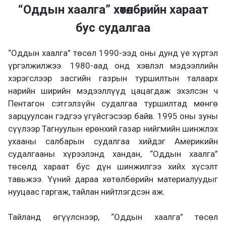
“Оддын хаалга” хөтөлбөрийн хараат
бус судалгаа
“Оддын хаалга” төсөл 1990-ээд оны дунд үе хүртэл
үргэлжилжээ. 1980-аад онд хэвлэл мэдээллийн
хэрэгслээр засгийн газрын туршилтын талаарх
нарийн ширийн мэдээллүүд цацагдаж эхэлсэн ч
Пентагон сэтгэлзүйн судалгаа туршилтад мөнгө
зарцуулсан гэдгээ үгүйсгэсээр байв. 1995 оны зуны
сүүлээр Тагнуулын ерөнхий газар нийгмийн шинжлэх
ухааны салбарын судалгаа хийдэг Америкийн
судалгааны хүрээлэнд хандан, “Оддын хаалга”
төсөлд хараат бус дүн шинжилгээ хийх хүсэлт
тавьжээ. Үүний дараа хөтөлбөрийн материалуудыг
нууцаас гаргаж, тайлан нийтлэгдсэн аж.
Тайланд өгүүлснээр, “Оддын хаалга” төсөл