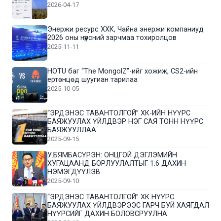
2026-04-17
Энержи ресурс ХХК, Чайна энержи компаниуд
2026 оны нүүрсний зарчмаа тохиролцов
2025-11-11
HOTU баг “The MongolZ”-ийг хожиж, CS2-ийн
ертөнцөд шуугиан тарилаа
2025-10-05
“ЭРДЭНЭС ТАВАНТОЛГОЙ” ХК-ИЙН НҮҮРС
БАЯЖУУЛАХ ҮЙЛДВЭР НЭГ САЯ ТОНН НҮҮРС
БАЯЖУУЛЛАА
2025-09-15
У.БЯМБАСҮРЭН: ОНЦГОЙ ДЭГЛЭМИЙН
ХУГАЦААНД БОРЛУУЛАЛТЫГ 1.6 ДАХИН
НЭМЭГДҮҮЛЭВ
2025-09-10
“ЭРДЭНЭС ТАВАНТОЛГОЙ” ХК НҮҮРС
БАЯЖУУЛАХ ҮЙЛДВЭРЭЭС ГАРЧ БУЙ ХАЯГДАЛ
НҮҮРСИЙГ ДАХИН БОЛОВСРУУЛНА