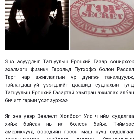
Энэ асуудлыг Тагнуулын Ерөнхий Газар сонирхож
эхэлмэгц физикч Гарольд Путхофф болон Рассел
Тарг нар ажиглалтын үр дүнгээ танилцуулж,
тайлагдашгүй үзэгдлийг цаашид судлахын тулд
Тагнуулын Ерөнхий Газартай хамтран ажиллах албан
бичигт гарын үсэг зуржээ.
Яг энэ үеэр Зөвлөлт Холбоот Улс ч ийм судалгаа
хийж байсан нь ил болсон байж. Тиймээс
америкчууд өөрсдийн гэсэн маш нууц судалгааг