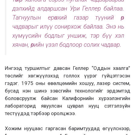
дэлхийд алдаршсан Ури Геллер байлаа.
Тагнуулын ерөнхий газар түүний өөр
чадварыг илүү сонирхож байлаа. Энэ нь
хүмүүсийн бодлыг уншиж, тэр бүү хэл
хянан, өөрийн үзэл бодлоор солих чадвар.
Ингээд туршилтыг давсан Геллер “Оддын хаалга”
төслийг хөгжүүлэхэд голлох үүрэг гүйцэтгэсэн
гэдэг. 1975 оны өвөлцөмийн хошуу, лазер систем,
бусад нэн шинэ зэвсгийн технологийг эрдэмтэд
боловсруулж байсан Калифорнийн хүрээлэнгийн
лабораторид явуулсан цуврал нууц сэтгэлзүйн
тестүүдэд тэрбээр оролцжээ.
Хожим нууцаас гаргасан баримтуудад өгүүлснээр,