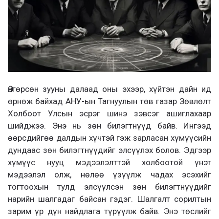
Өнгөрсөн зууны далаад оны эхээр, хүйтэн дайн ид
өрнөж байхад АНУ-ын Тагнуулын төв газар Зөвлөлт
Холбоот Улсын эсрэг шинэ зэвсэг ашиглахаар
шийджээ. Энэ нь зөн билэгтнүүд байв. Ингээд
өөрсдийгөө далдын хүчтэй гэж зарласан хүмүүсийн
дундаас зөн билэгтнүүдийг элсүүлэх болов. Эдгээр
хүмүүс нууц мэдээлэлттэй холбоотой үнэт
мэдээлэл олж, нөлөө үзүүлж чадах эсэхийг
тогтоохын тулд элсүүлсэн зөн билэгтнүүдийг
нарийн шалгадаг байсан гэдэг. Шалгалт сорилтын
зарим үр дүн найдлага түрүүлж байв. Энэ төслийг