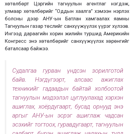
хөтөлбөрт Цэргийн тагнуулын агентлаг нэгдэж,
улмаар хөтөлбөрийг “Оддын хаалга” хэмээн нэрлэх
болсны дээр АНУ-ын Батлан хамгаалах яамны
Тагнуулын газар төслийг санхүүжүүлэх үүрэг хүлээв.
Ингээд дараагийн хорин жилийн туршид Америкийн
Конгресс энэ хөтөлбөрийг санхүүжүүлэх хөрөнгийг
баталсаар байжээ.
Судалгаа гурван үндсэн зорилготой
байв. Нэгдүгээрт, алсаас ажиглах
техникийг гадаадын байтай холбоотой
тагнуулын мэдээлэл цуглуулахад хэрхэн
ашиглах, хоёрдугаарт, бусад орнууд энэ
аргыг АНУ-ын эсрэг ашиглаж чадсан
эсэхийг тогтоох, гуравдугаарт, тагнуулын
салбарт бүрэн ашиглаж чадахын тулд