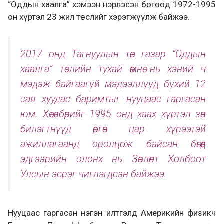
“Оддын хаалга” хэмээн нэрлэсэн бөгөөд 1972-1995
он хүртэл 23 жил төслийг хэрэгжүүлж байжээ.
2017 онд Тагнуулын төв газар “Оддын
хаалга” төслийн тухай өмнө нь хэний ч
мэдэж байгаагүй мэдээллүүд бүхий 12
сая хуудас баримтыг нууцаас гаргасан
юм. Хөтөлбөрийг 1995 онд хаах хүртэл зөн
билэгтнүүд өргөн цар хүрээтэй
ажиллагаанд оролцож байсан бөгөөд
эдгээрийн олонх нь Зөвлөлт Холбоот
Улсын эсрэг чиглэгдсэн байжээ.
Нууцаас гаргасан нэгэн илтгэлд Америкийн физикч