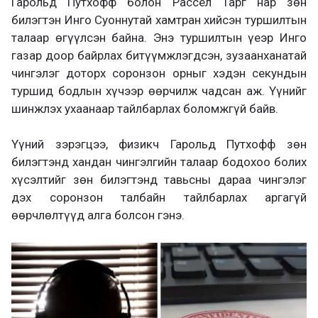
Гарольд Путхофф болон Рассел Тарг нар зөн
билэгтэн Инго Суоннутай хамтран хийсэн туршилтын
талаар өгүүлсэн байна. Энэ туршилтын үеэр Инго
газар доор байрлах битүүмжлэгдсэн, зузаанханатай
чингэлэг доторх соронзон орныг хэдэн секундын
туршид бодлын хүчээр өөрчилж чадсан аж. Үүнийг
шинжлэх ухаанаар тайлбарлах боломжгүй байв.
Үүний зэрэгцээ, физикч Гарольд Путхофф зөн
билэгтэнд хандан чингэлгийн талаар бодохоо болих
хүсэлтийг зөн билэгтэнд тавьсны дараа чингэлэг
дэх соронзон талбайн тайлбарлах аргагүй
өөрчлөлтүүд алга болсон гэнэ.