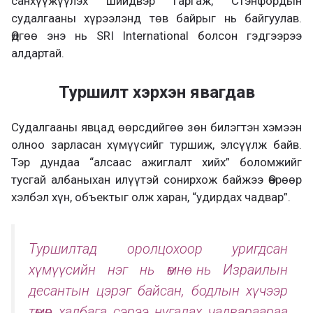
санхүүжүүлэх шийдвэр гаргаж, Стэнфордын
судалгааны хүрээлэнд төв байрыг нь байгуулав.
Өдгөө энэ нь SRI International болсон гэдгээрээ
алдартай.
Туршилт хэрхэн явагдав
Судалгааны явцад өөрсдийгөө зөн билэгтэн хэмээн
олноо зарласан хүмүүсийг туршиж, элсүүлж байв.
Тэр дундаа “алсаас ажиглалт хийх” боломжийг
тусгай албаныхан илүүтэй сонирхож байжээ Өөрөөр
хэлбэл хүн, объектыг олж харан, “удирдах чадвар”.
Туршилтад оролцохоор уригдсан
хүмүүсийн нэг нь өмнө нь Израилын
десантын цэрэг байсан, бодлын хүчээр
төмөр халбага сэрээ нугалах чадвараараа