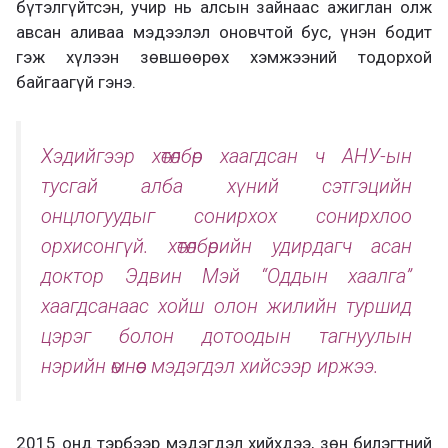
бүтэлгүйтсэн, учир нь алсын зайнаас ажиглан олж
авсан аливаа мэдээлэл оновчтой бус, үнэн бодит
гэж хүлээн зөвшөөрөх хэмжээний тодорхой
байгаагүй гэнэ.
Хэдийгээр хөтөлбөр хаагдсан ч АНУ-ын
тусгай алба хүний сэтгэцийн
онцлогуудыг сонирхох сонирхлоо
орхисонгүй. хөтөлбөрийн удирдагч асан
доктор Эдвин Мэй “Оддын хаалга”
хаагдсанаас хойш олон жилийн туршид
цэрэг болон дотоодын тагнуулын
нэрийн өмнөөс мэдэгдэл хийсээр иржээ.
2015 онд тэрбээр мэдэгдэл хийхдээ, зөн билэгтний