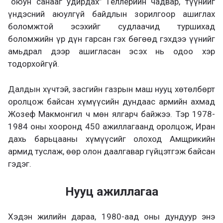
“оюун санааг удирдах” Геллерийн чадвар, түүнийг
үндэсний аюулгүй байдлын зорилгоор ашиглах
боломжтой эсэхийг судлаачид туршихад
боломжийн үр дүн гарсан гэх бөгөөд гэхдээ үүнийг
амьдрал дээр ашигласан эсэх нь одоо хэр
тодорхойгүй.
Далдын хүчтэй, засгийн газрын маш нууц хөтөлбөрт
оролцож байсан хүмүүсийн дундаас армийн ахмад
Жозеф Макмонгил ч мөн ялгарч байжээ. Тэр 1978-
1984 оны хооронд 450 ажиллагаанд оролцож, Иран
дахь барьцааны хүмүүсийг олоход Амщрикийн
армид туслаж, өөр олон даалгавар гүйцэтгэж байсан
гэдэг.
Нууц ажиллагаа
Хэдэн жилийн дараа, 1980-аад оны дундуур энэ