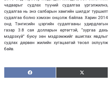
чадварыг судлах түүний судалгаа үргэлжилнэ,
судалгаа нь энэ салбарын хамгийн шилдэг туршилт
судалгаа болно хэмээн онцолж байлаа. Харин 2014
онд Тэнгисийн цэргийн судалгааны удирдлагын
газар 3.8 сая долларын өртөгтэй, “зургаа дахь
мэдрэхүй” буюу зөн мэдрэмжийг ашиглах явдлыг
судлах дөрвөн жилийн хугацаатай төсөл эхлүүлж
байв.
Хуваалцах:
Түгээх:
Х
Т
у
ү
в
г
а
э
а
э
л
х
ц
а
х