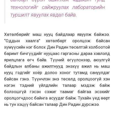
технологийг сайжруулах лабораторийн
туршилт явуулах явдал байв.
Хөтөлбөрийг маш нууц байдлаар явуулж байжээ.
“Оддын хаалга” хөтөлбөрт оролцож байсан
хүмүүсийн нэг болох Дин Радин төсөлтэй холбоотой
баримт бичгүүдийг нууцаас гаргасны дараа хэвлэлд
ярилцлага өгч байв. Түүний өгүүлснээр, аюулгүй
байдлын албаны ажилтнууд энэхүү ажил нь маш
нууц гэдгийг хоёр долоо хоног тутамд сануулдаг
байсан гэнэ. Түүнчлэн энэ төсөлд оролцоогүй хэн
нэгэн тэдний үйлдлийн талаар мэдэж байж
болзошгүй гэсэн сэжиг таамаг байгаа эсэхийг
оролцогчдоос байнга асуудаг байж. Тухайн үед өөрт
нь тун хэцүү байсан талаар Дин Радин дурсжээ.