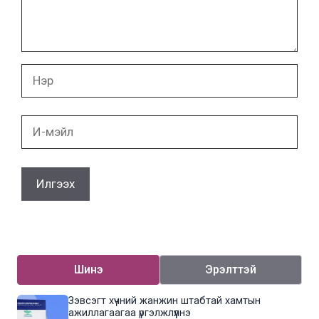
Нэр
И-
мэйл
Шинэ
Эрэлттэй
Зэвсэгт хүчний жанжин штабтай хамтын
ажиллагаагаа үргэлжлүүлнэ