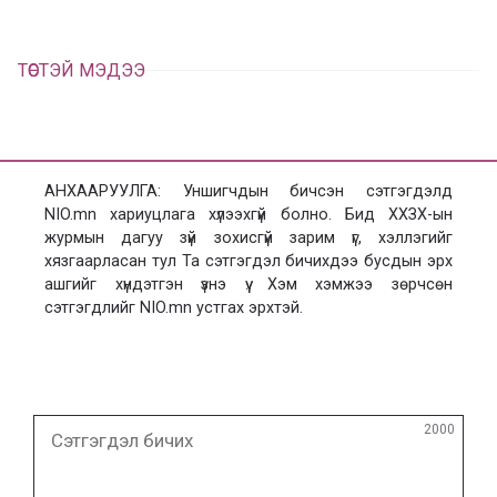
ТӨСТЭЙ МЭДЭЭ
АНХААРУУЛГА: Уншигчдын бичсэн сэтгэгдэлд
NIO.mn хариуцлага хүлээхгүй болно. Бид ХХЗХ-ын
журмын дагуу зүй зохисгүй зарим үг, хэллэгийг
хязгаарласан тул Та сэтгэгдэл бичихдээ бусдын эрх
ашгийг хүндэтгэн үзнэ үү. Хэм хэмжээ зөрчсөн
сэтгэгдлийг NIO.mn устгах эрхтэй.
Сэтгэгдэл
2000
бичих