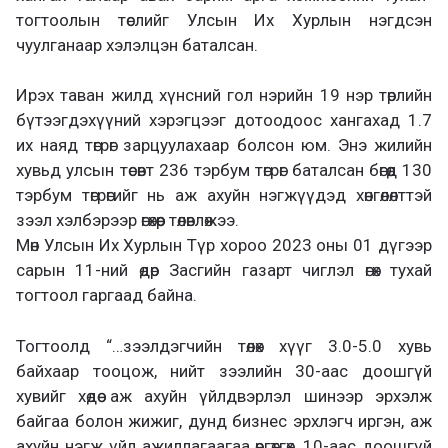
тогтоолын төслийг Улсын Их Хурлын нэгдсэн
чуулганаар хэлэлцэн баталсан.
Ирэх таван жилд хүнсний гол нэрийн 19 нэр төрлийн
бүтээгдэхүүний хэрэгцээг дотоодоос хангахад 1.7
их наяд төгрөг зарцуулахаар болсон юм. Энэ жилийн
хувьд улсын төсөвт 236 тэрбум төгрөг баталсан бөгөөд 130
тэрбум төгрөгийг нь аж ахуйн нэгжүүдэд хөнгөлөлттэй
зээл хэлбэрээр өгөхөөр төлөвлөжээ.
Мөн Улсын Их Хурлын Түр хороо 2023 оны 01 дүгээр
сарын 11-ний өдөр Засгийн газарт чиглэл өгөх тухай
тогтоол гаргаад байна.
Тогтоолд “…зээлдэгчийн төлөх хүүг 3.0-5.0 хувь
байхаар тооцож, нийт зээлийн 30-аас доошгүй
хувийг хөдөө аж ахуйн үйлдвэрлэл шинээр эрхэлж
байгаа болон жижиг, дунд бизнес эрхлэгч иргэн, аж
ахуйн нэгж үйл ажиллагаагаа өргөтгөх, 10-аас доошгүй