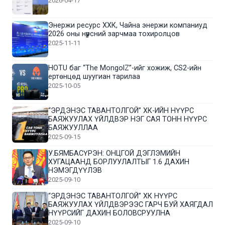
2026-04-17
Энержи ресурс ХХК, Чайна энержи компаниуд
2026 оны нүүрсний зарчмаа тохиролцов
2025-11-11
HOTU баг “The MongolZ”-ийг хожиж, CS2-ийн
ертөнцөд шуугиан тарилаа
2025-10-05
“ЭРДЭНЭС ТАВАНТОЛГОЙ” ХК-ИЙН НҮҮРС
БАЯЖУУЛАХ ҮЙЛДВЭР НЭГ САЯ ТОНН НҮҮРС
БАЯЖУУЛЛАА
2025-09-15
У.БЯМБАСҮРЭН: ОНЦГОЙ ДЭГЛЭМИЙН
ХУГАЦААНД БОРЛУУЛАЛТЫГ 1.6 ДАХИН
НЭМЭГДҮҮЛЭВ
2025-09-10
“ЭРДЭНЭС ТАВАНТОЛГОЙ” ХК НҮҮРС
БАЯЖУУЛАХ ҮЙЛДВЭРЭЭС ГАРЧ БУЙ ХАЯГДАЛ
НҮҮРСИЙГ ДАХИН БОЛОВСРУУЛНА
2025-09-10