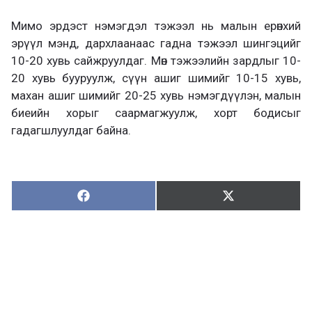
Мимо эрдэст нэмэгдэл тэжээл нь малын ерөнхий
эрүүл мэнд, дархлаанаас гадна тэжээл шингэцийг
10-20 хувь сайжруулдаг. Мөн тэжээлийн зардлыг 10-
20 хувь бууруулж, сүүн ашиг шимийг 10-15 хувь,
махан ашиг шимийг 20-25 хувь нэмэгдүүлэн, малын
биеийн хорыг саармагжуулж, хорт бодисыг
гадагшлуулдаг байна.
Хуваалцах:
Түгээх:
Х
Т
у
ү
в
г
а
э
а
э
л
х
ц
а
х