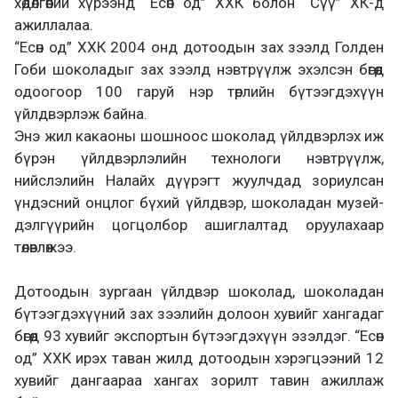
хөдөлгөөний хүрээнд “Есөн од” ХХК болон “Сүү” ХК-д
ажиллалаа.
“Есөн од” ХХК 2004 онд дотоодын зах зээлд Голден
Гоби шоколадыг зах зээлд нэвтрүүлж эхэлсэн бөгөөд
одоогоор 100 гаруй нэр төрлийн бүтээгдэхүүн
үйлдвэрлэж байна.
Энэ жил какаоны шошноос шоколад үйлдвэрлэх иж
бүрэн үйлдвэрлэлийн технологи нэвтрүүлж,
нийслэлийн Налайх дүүрэгт жуулчдад зориулсан
үндэсний онцлог бүхий үйлдвэр, шоколадан музей-
дэлгүүрийн цогцолбор ашиглалтад оруулахаар
төлөвлөжээ.
Дотоодын зургаан үйлдвэр шоколад, шоколадан
бүтээгдэхүүний зах зээлийн долоон хувийг хангадаг
бөгөөд 93 хувийг экспортын бүтээгдэхүүн эзэлдэг. “Есөн
од” ХХК ирэх таван жилд дотоодын хэрэгцээний 12
хувийг дангаараа хангах зорилт тавин ажиллаж