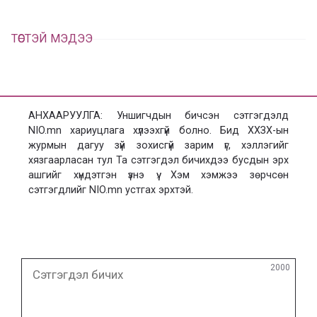
ТӨСТЭЙ МЭДЭЭ
АНХААРУУЛГА: Уншигчдын бичсэн сэтгэгдэлд
NIO.mn хариуцлага хүлээхгүй болно. Бид ХХЗХ-ын
журмын дагуу зүй зохисгүй зарим үг, хэллэгийг
хязгаарласан тул Та сэтгэгдэл бичихдээ бусдын эрх
ашгийг хүндэтгэн үзнэ үү. Хэм хэмжээ зөрчсөн
сэтгэгдлийг NIO.mn устгах эрхтэй.
Сэтгэгдэл
2000
бичих