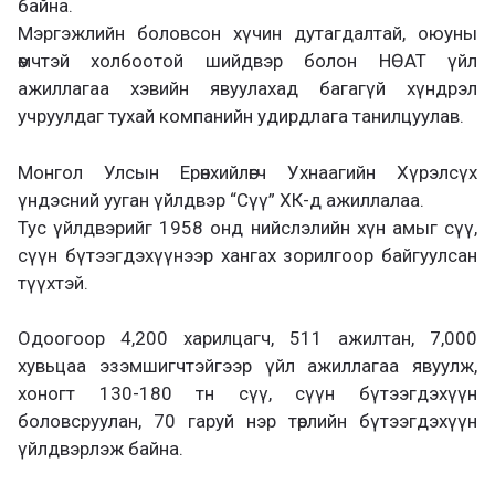
байна.
Мэргэжлийн боловсон хүчин дутагдалтай, оюуны
өмчтэй холбоотой шийдвэр болон НӨАТ үйл
ажиллагаа хэвийн явуулахад багагүй хүндрэл
учруулдаг тухай компанийн удирдлага танилцуулав.
Монгол Улсын Ерөнхийлөгч Ухнаагийн Хүрэлсүх
үндэсний ууган үйлдвэр “Сүү” ХК-д ажиллалаа.
Тус үйлдвэрийг 1958 онд нийслэлийн хүн амыг сүү,
сүүн бүтээгдэхүүнээр хангах зорилгоор байгуулсан
түүхтэй.
Одоогоор 4,200 харилцагч, 511 ажилтан, 7,000
хувьцаа эзэмшигчтэйгээр үйл ажиллагаа явуулж,
хоногт 130-180 тн сүү, сүүн бүтээгдэхүүн
боловсруулан, 70 гаруй нэр төрлийн бүтээгдэхүүн
үйлдвэрлэж байна.