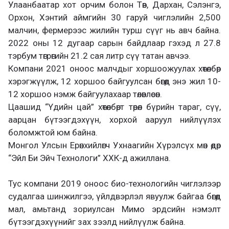
Улаанбаатар хот орчим болон Төв, Дархан, Сэлэнгэ,
Орхон, Хэнтий аймгийн 30 гаруй чиглэлийн 2,500
малчин, фермерээс жилийн турш сүүг нь авч байна.
2022 оны 12 дугаар сарын байдлаар гэхэд л 27.8
тэрбум төгрөгийн 21.2 сая литр сүү татан авчээ.
Компани 2021 оноос малчдыг хоршоожуулах хөтөлбөр
хэрэгжүүлж, 12 хоршоо байгуулсан бөгөөд энэ жил 10-
12 хоршоо нэмж байгуулахаар төлөвлөсөн.
Цаашид “Үдийн цай” хөтөлбөрт төрөл бүрийн тараг, сүү,
аарцан бүтээгдэхүүн, хорхой ааруул нийлүүлэх
боломжтой юм байна.
Монгол Улсын Ерөнхийлөгч Ухнаагийн Хүрэлсүх мөн өдөр
“Эйл Би Эйч Технологи” ХХК-д ажиллана.
Тус компани 2019 оноос био-технологийн чиглэлээр
судалгаа шинжилгээ, үйлдвэрлэл явуулж байгаа бөгөөд
мал, амьтанд зориулсан Мимо эрдсийн нэмэлт
бүтээгдэхүүнийг зах зээлд нийлүүлж байна.