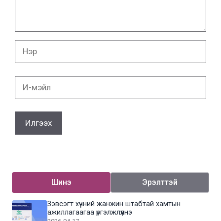
Нэр
И-
мэйл
Шинэ
Эрэлттэй
Зэвсэгт хүчний жанжин штабтай хамтын
ажиллагаагаа үргэлжлүүлнэ