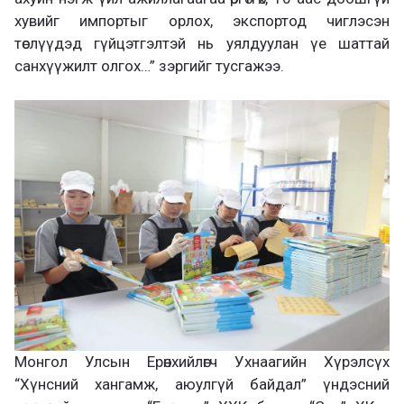
хувийг импортыг орлох, экспортод чиглэсэн
төслүүдэд гүйцэтгэлтэй нь уялдуулан үе шаттай
санхүүжилт олгох…” зэргийг тусгажээ.
Монгол Улсын Ерөнхийлөгч Ухнаагийн Хүрэлсүх
“Хүнсний хангамж, аюулгүй байдал” үндэсний