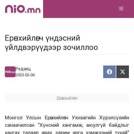
Skip
MEN
to
content
Ерөнхийлөгч үндэсний
үйлдвэрүүдээр зочиллоо
Редакц
Хуваалца
Түг
Х
Т
2023-02-06
у
ү
в
г
а
э
а
э
Ерөнхийлөгч
л
х
ц
а
х
Монгол Улсын Ерөнхийлөгч Ухнаагийн Хүрэлсүхийн
санаачилсан “Хүнсний хангамж, аюулгүй байдлыг
хангах талаар авах зарим арга хэмжээний тухай”