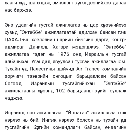
хаагч хүнд шархдаж, эмнэлэгт хүргэгдсэнийхээ дараа
нас баржээ.
Энэ удаагийн тусгай ажиллагаа нь цар хүрээнийхээ
хувьд “Энтеббе” ажиллагаатай адилхан байсан гэж
ЦАХАЛ-ын хэвлэлийн нарийн бичгийн дарга, контр-
адмирал Даниель Хагари мэдэгджээ. “Энтеббе”
ажиллагаа гэдэг нь 1976 онд Израилын тусгай
албаныхан Угандад явуулсан тусгай ажиллагаа юм.
Тухайн үед Палестины дайчид Air France компанийн
зорчигч тээврийн онгоцыг барьцаалсан байсан
бөгөөд Израилын тусгайгийнхан “Энтеббе”
ажиллагааны хүрээнд 102 барьцааны хүнийг суллаж
чаджээ.
Израилд энэ ажиллагааг “Йонатан” ажиллагаа гэж
нэрлэх нь бий. Ингэж нэрлэх болсон нь тухайн үед
тусгайгийн бүлгийн командлагч байсан, өнөөгийн