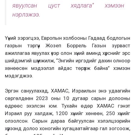
явуулсан цуст хядлага” хэмээн
нэрлэжээ.
Үүний зэрэгцээ, Европын холбооны Гадаад бодлогын
газрын тэргүүн Жозеп Боррель Газын зурваст
ажиллагаа явуулах үеэр олон хүний аминд хүрснийг эрс
шийдэмгий шүүмжилж, “Энгийн иргэдийг дахин олноор
хөнөөсөн мэдээлэл айдас төрүүлж байна” хэмээн
мэдэгджээ.
Эргэн сануулахад, ХАМАС, Израилын энэ удаагийн
сөргөлдөөн 2023 оны 10 дугаар сарын долооны
өдрөөс эхэлсэн юм. Тухайн өдөр ХАМАС гэнэт
Израил руу халдаж, 1200 хүнийг хөнөөн, 250 хүнийг
олзолсон. Сарын дараа байгуулсан хэлэлцээрийн
хүрээнд долоо хоногийн хугацаатайгаар гал зогсоож,