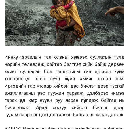
Ийнхүү Израилын тал олзны хүмүүсээс суллахын тулд
нарийн төлөвлөж, сайтар бэлтгэл хийн байж дөрвөн
хүнийг сулласан бол Палестины тал дөрвөн хүний
төлөөсөнд олон зуун хүний амийг өгсөн юм.
Иргэдийн гар утсаар хийсэн дүрс бичлэг дээр тусгай
ажиллагааны үеэр пуужин харваж, дэлбэрэх чимээ
гарах үед хүмүүс нуувч руу яаран гүйлдэж байгаа нь
бичигджээ. Арай хожуу хийсэн бичлэг дээр
гудамжаар нэг цогцос тарсан байгаа нь харагдах аж.