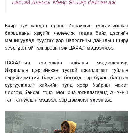
настай Альмог Меир Ян нар байсан аж.
Байр руу халдан орсон Израилын тусгайгийнхан
барьцааны хүмүүсийг чөлөөлж, гадаа байх цэргийн
машинуудад суулгах үеэр Палестины дайчдын ширүүн
эсэргүүцэлтэй тулгарсан гэж ЦАХАЛ мэдээлжээ.
ЦАХАЛ-ын хэвлэлийн албаны мэдээлснээр,
Израилын цэргийнхэн тусгай ажиллагааг туйлын
нарийвчлалтай бэлдсэн бөгөөд тэр бүү хэл бэлтгэл
сургуулилалт хийхийн тулд хоёр байрны макет
босгож байсан гэнэ. Мөн энэ ажиллагаанд АНУ-ын
тал тагнуулын мэдээллээр дэмжлэг үзүүлсэн аж.