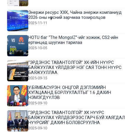
Энержи ресурс ХХК, Чайна энержи компаниуд
2026 оны нүүрсний зарчмаа тохиролцов
2025-11-11
HOTU баг “The MongolZ”-ийг хожиж, CS2-ийн
ертөнцөд шуугиан тарилаа
2025-10-05
“ЭРДЭНЭС ТАВАНТОЛГОЙ” ХК-ИЙН НҮҮРС
БАЯЖУУЛАХ ҮЙЛДВЭР НЭГ САЯ ТОНН НҮҮРС
БАЯЖУУЛЛАА
2025-09-15
У.БЯМБАСҮРЭН: ОНЦГОЙ ДЭГЛЭМИЙН
ХУГАЦААНД БОРЛУУЛАЛТЫГ 1.6 ДАХИН
НЭМЭГДҮҮЛЭВ
2025-09-10
“ЭРДЭНЭС ТАВАНТОЛГОЙ” ХК НҮҮРС
БАЯЖУУЛАХ ҮЙЛДВЭРЭЭС ГАРЧ БУЙ ХАЯГДАЛ
НҮҮРСИЙГ ДАХИН БОЛОВСРУУЛНА
2025-09-10