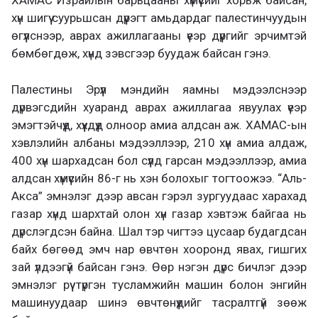
ХАМАС Израилын барьцааны хүмүүсийг хорьж байсан,
хүн шигүү суурьшсан дүүрэгт амьдардаг палестинчуудын
өгүүлснээр, аврах ажиллагааны үеэр дүүргийг эрчимтэй
бөмбөгдөж, хүнд зэвсгээр буудаж байсан гэнэ.
Палестины Эрүүл мэндийн яамны мэдээлснээр
дүрвэгсдийн хуаранд аврах ажиллагаа явуулах үеэр
эмэгтэйчүүд, хүүхдүүд олноор амиа алдсан аж. ХАМАС-ын
хэвлэлийн албаны мэдээллээр, 210 хүн амиа алдаж,
400 хүн шархадсан бол сүүлд гарсан мэдээллээр, амиа
алдсан хүмүүсийн 86-г нь хэн болохыг тогтоожээ. “Аль-
Акса” эмнэлэг дээр авсан гэрэл зургуудаас харахад
газар хүнд шархтай олон хүн газар хэвтэж байгаа нь
дүрслэгдсэн байна. Шал тэр чигтээ цусаар будагдсан
байх бөгөөд эмч нар өвчтөн хооронд явах, гишгих
зай үлдээгүй байсан гэнэ. Өөр нэгэн дүрс бичлэг дээр
эмнэлэг рүү түргэн тусламжийн машин болон энгийн
машинуудаар шинэ өвчтөнүүдийг тасралтгүй зөөж