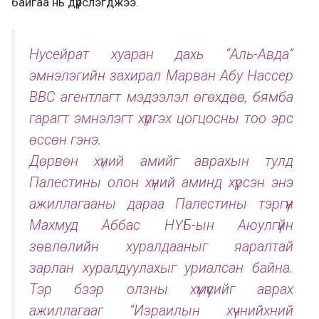
байгаа нь дүрслэгджээ.
Нусейрат хуаран дахь “Аль-Авда”
эмнэлэгийн захирал Марван Абу Нассер
ВВС агентлагт мэдээлэл өгөхдөө, бямба
гарагт эмнэлэгт хүргэх цогцосны тоо эрс
өссөн гэнэ.
Дөрвөн хүний амийг аврахын тулд
Палестины олон хүний аминд хүрсэн энэ
ажиллагааны дараа Палестины тэргүүн
Махмуд Аббас НҮБ-ын Аюулгүйн
зөвлөлийн хуралдааныг яаралтай
зарлан хуралдуулахыг уриалсан байна.
Тэр бээр олзны хүмүүсийг аврах
ажиллагааг “Израилын хүчнийхний