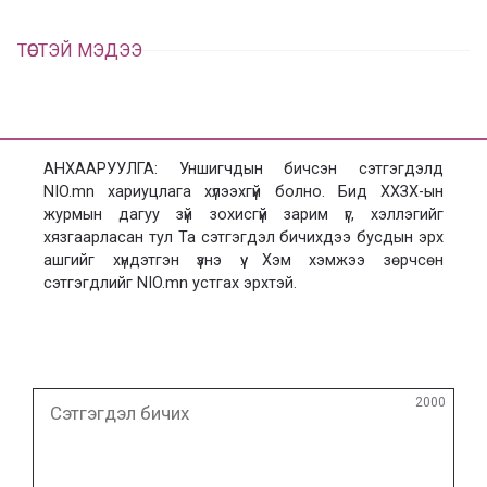
ТӨСТЭЙ МЭДЭЭ
АНХААРУУЛГА: Уншигчдын бичсэн сэтгэгдэлд
NIO.mn хариуцлага хүлээхгүй болно. Бид ХХЗХ-ын
журмын дагуу зүй зохисгүй зарим үг, хэллэгийг
хязгаарласан тул Та сэтгэгдэл бичихдээ бусдын эрх
ашгийг хүндэтгэн үзнэ үү. Хэм хэмжээ зөрчсөн
сэтгэгдлийг NIO.mn устгах эрхтэй.
Сэтгэгдэл
2000
бичих