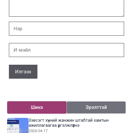
Нэр
И-
мэйл
Шинэ
Эрэлттэй
Зэвсэгт хүчний жанжин штабтай хамтын
ажиллагаагаа үргэлжлүүлнэ
2026-04-17