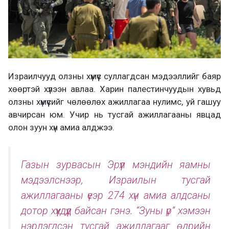
Израилчууд олзны хүмүүс суллагдсан мэдээллийг баяр
хөөртэй хүлээн авлаа. Харин палестинчуудын хувьд
олзны хүмүүсийг чөлөөлөх ажиллагаа нулимс, уй гашуу
авчирсан юм. Учир нь тусгай ажиллагааны явцад
олон зуун хүн амиа алджээ.
Газын зурвасын Эрүүл мэндийн яамны
мэдээлснээр, Израилын тусгай
ажиллагааны үеэр 274 хүн амиа алдсаны
дотор хүүхдүүд байсан гэнэ. “Зуны үр” хэмээн
нэрлэгдсэн тусгай ажиллагааг өдрийн