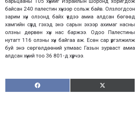
барьцааны 105 хүнийг Израилын шоронд хоригдож
байсан 240 палестин хүнээр сольж байв. Олзлогдсон
зарим хүн олзонд байх үедээ амиа алдсан бөгөөд
хамгийн сүүлд гэхэд энэ сарын эхээр ахимаг насны
олзны дөрвөн хүн нас баржээ. Одоо Палестины
нутагт 116 олзны хүн байгаа аж. Есөн сар үргэлжилж
буй энэ сөргөлдөөний улмаас Газын зурваст амиа
алдсан хүний тоо 36 801-д хүрчээ.
Хуваалцах:
Түгээх:
Х
Т
у
в
г
а
э
а
э
л
х
ц
а
х