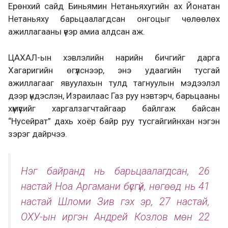
Ерөнхий сайд Биньямин Нетаньяхугийн ах Йонатан
Нетаньяху барьцаалагдсан онгоцыг чөлөөлөх
ажиллагааны үеэр амиа алдсан аж.
ЦАХАЛ-ын хэвлэлийн нарийн бичгийг дарга
Хагаригийн өгүүлснээр, энэ удаагийн тусгай
ажиллагааг явуулахын тулд тагнуулын мэдээлэл
дээр үндэслэн, Израилаас Газ руу нэвтэрч, барьцааны
хүмүүсийг харгалзагчтайгаар байлгаж байсан
“Нусейрат” дахь хоёр байр руу тусгайгийнхан нэгэн
зэрэг дайрчээ.
Нэг байранд нь барьцаалагдсан, 26
настай Ноа Аргамани бүсгүй, нөгөөд нь 41
настай Шломи Зив гэх эр, 27 настай,
ОХУ-ын иргэн Андрей Козлов мөн 22