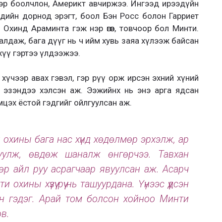
ээр боолчлон, Америкт авчиржээ. Ингээд ирээдүйн
дийн дорнод эрэгт, боол Бэн Росс болон Гарриет
. Охинд Араминта гэж нэр өгөв, товчоор бол Минти.
удалдаж, бага дүүг нь ч ийм хувь заяа хүлээж байсан
хүү гэртээ үлдээжээ.
 хүчээр авах гэвэл, гэр рүү орж ирсэн эхний хүний
т эзэндээ хэлсэн аж. Ээжийнх нь энэ арга ядсан
эмцэх ёстой гэдгийг ойлгуулсан аж.
охины бага нас хүнд хөдөлмөр эрхэлж, ар
уулж, өвдөж шаналж өнгөрчээ. Тавхан
өр айл руу асрагчаар явуулсан аж. Асарч
и охины хүзүү рүү нь ташуурдана. Үүнээс үүдсэн
эн гэдэг. Арай том болсон хойноо Минти
ов.