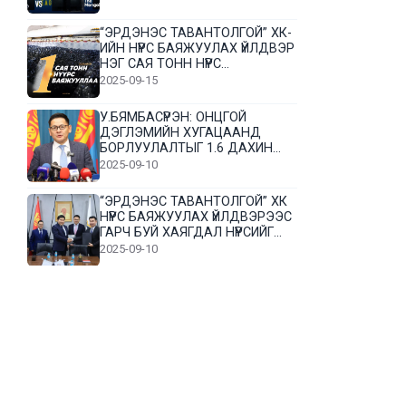
“ЭРДЭНЭС ТАВАНТОЛГОЙ” ХК-
ИЙН НҮҮРС БАЯЖУУЛАХ ҮЙЛДВЭР
НЭГ САЯ ТОНН НҮҮРС
БАЯЖУУЛЛАА
2025-09-15
У.БЯМБАСҮРЭН: ОНЦГОЙ
ДЭГЛЭМИЙН ХУГАЦААНД
БОРЛУУЛАЛТЫГ 1.6 ДАХИН
НЭМЭГДҮҮЛЭВ
2025-09-10
“ЭРДЭНЭС ТАВАНТОЛГОЙ” ХК
НҮҮРС БАЯЖУУЛАХ ҮЙЛДВЭРЭЭС
ГАРЧ БУЙ ХАЯГДАЛ НҮҮРСИЙГ
ДАХИН БОЛОВСРУУЛНА
2025-09-10
Л.Гүндалай: Дүр эсгэсэн худал
хуурмагтай эвлэрч чаддаггүй
нь миний алдаа байж магадгүй
2025-09-05
ЦОГТЦЭЦИЙ СУМЫН ЦАГААН-
ОВОО, СИЙРСТ БАГИЙН
ИРГЭДИЙН ТӨЛӨӨЛӨЛ НҮҮРС