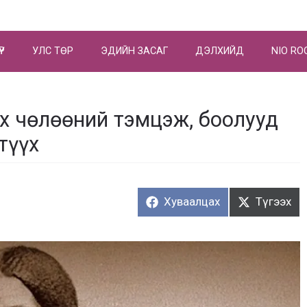
ҮР
УЛС ТӨР
ЭДИЙН ЗАСАГ
ДЭЛХИЙД
NIO RO
рх чөлөөний тэмцэж, боолууд
түүх
Хуваалцах:
Түгээх:
Хуваалцах
Түгээх