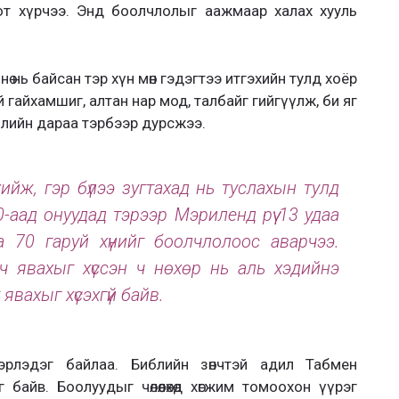
т хүрчээ. Энд боолчлолыг аажмаар халах хууль
ө нь байсан тэр хүн мөн гэдэгтээ итгэхийн тулд хоёр
үй гайхамшиг, алтан нар мод, талбайг гийгүүлж, би яг
илийн дараа тэрбээр дурсжээ.
ийж, гэр бүлээ зугтахад нь туслахын тулд
-аад онуудад тэрээр Мэриленд рүү 13 удаа
а 70 гаруй хүнийг боолчлолоос аварчээ.
ч явахыг хүссэн ч нөхөр нь аль хэдийнэ
 явахыг хүсэхгүй байв.
рлэдэг байлаа. Библийн зөнчтэй адил Табмен
байв. Боолуудыг чөлөөлөхөд хөгжим томоохон үүрэг