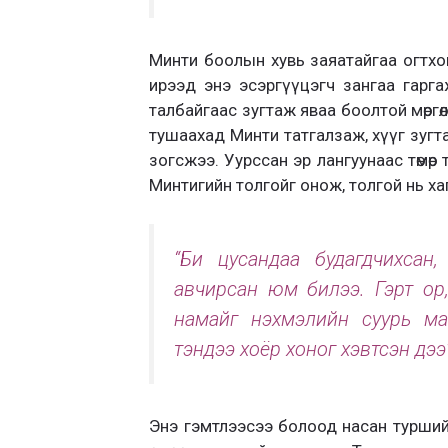
Минти боолын хувь заяатайгаа огтхон
ирээд энэ эсэргүүцэгч зангаа гарга
талбайгаас зугтаж яваа боолтой мөргө
тушаахад Минти татгалзаж, хүүг зугт
зогсжээ. Уурссан эр лангуунаас төмөр
Минтигийн толгойг онож, толгой нь ха
“Би цусандаа будагдчихсан,
авчирсан юм билээ. Гэрт ор, 
намайг нэхмэлийн суурь ма
тэндээ хоёр хоног хэвтсэн дэ
Энэ гэмтлээсээ болоод насан туршийн