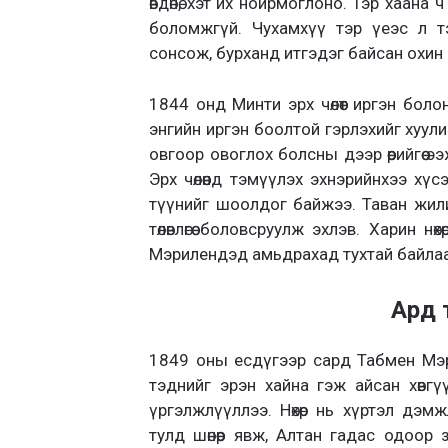
өвдөнө, хэт их нойрмоглоно. Тэр хаана 
боломжгүй. Чухамхүү тэр үеэс л т
сонсож, бурханд итгэдэг байсан охин 
1844 онд Минти эрх чөлөөт иргэн бол
энгийн иргэн боолтой гэрлэхийг хуулиа
овгоор овоглох болсны дээр өөрийгөө 
Эрх чөлөөнд тэмүүлэх эхнэрийнхээ хүс
түүнийг шоолдог байжээ. Таван жили
төлөвлөгөө боловсруулж эхлэв. Харин н
Мэрилендэд амьдрахад тухтай байлаа
Ард 
1849 оны есдүгээр сард Табмен Мэри
тэднийг эрэн хайна гэж айсан хөвг
үргэлжлүүллээ. Нөхөр нь хүртэл дэм
тулд шөнөөр явж, Алтан гадас одоор