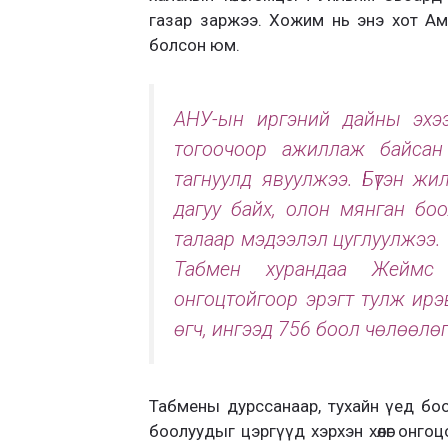
газар заржээ. Хожим нь энэ хот А
болсон юм.
АНУ-ын иргэний дайны эхээ
тогоочоор ажиллаж байсан 
тагнуулд явуулжээ. Бүтэн ж
дагуу байх, олон мянган бо
талаар мэдээлэл цуглуулжээ.
Табмен хурандаа Жеймс 
онгоцтойгоор эрэгт тулж ирэв
өгч, ингээд 756 боол чөлөөлөгч
Табмены дурссанаар, тухайн үед бо
боолуудыг цэргүүд хэрхэн хөлөг онго