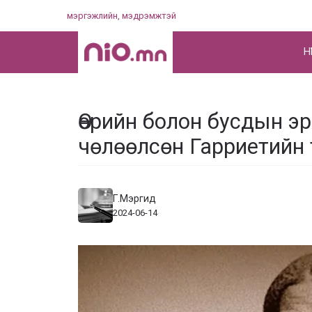
Skip
мэргэжлийн, мэдрэмжтэй
to
content
НҮ
Өөрийн болон бусдын э
чөлөөлсөн Гарриетийн 
Г.Мэргид
2024-06-14