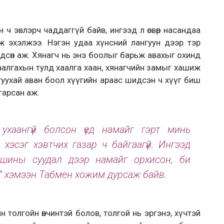
 ч эвлэрч чаддаггүй байв, ингээд л өсвөр насандаа
ж эхэлжээ. Нэгэн удаа хүнсний лангуун дээр тэр
лдсөн аж. Хянагч нь энэ боолыг барьж авахыг охинд
аалгахын тулд хаалга хаан, хянагчийн замыг хашиж
 туухай аван боол хүүгийн араас шидсэн ч хүүг биш
гарсан аж.
 ухаангүй болсон үед намайг гэрт минь
хэсэг хэвтчих газар ч байгаагүй. Ингээд
шины суудал дээр намайг орхисон, би
э” хэмээн Табмен хожим дурсаж байв.
 толгойн өвчинтэй болов, толгой нь эргэнэ, хүчтэй