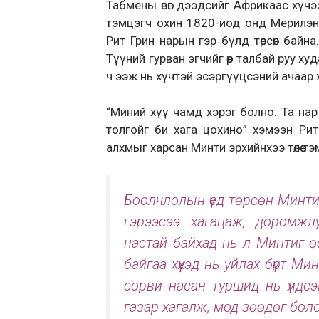
Табмены өвөг дээдсийг Африкаас хүч
тэмцэгч охин 1820-иод онд Мерилэн
Рит Грин нарын гэр бүлд төрсөн байна
Түүний гурван эгчийг өөр талбай руу х
ч ээж нь хүчтэй эсэргүүцсэний ачаар 
“Миний хүү чамд хэрэг болно. Та нар
толгойг би хага цохино” хэмээн Ри
алхмыг харсан Минти эрхийнхээ төлөө т
Боолчлолын үед төрсөн Минти 
гэрээсээ хагацаж, доромжл
настай байхад нь л Минтиг ө
байгаа хүүхэд нь уйлах бүрт Минт
сорви насан туршид нь үлдс
газар хагалж, мод зөөдөг бол