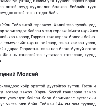
ч хамаагүй унтаад өгнө, ийм үед түүнийг сэрээх бараг
эр зөнтэй зүүд зүүдэлдэг болжээ, Библийн түүх
зүүдээ зөнтэй гэж итгэдэг байв.
он Жон Табментай гэрлэжээ. Хэдийгээр тухайн үед
р хориглодог байсан ч тэд гэрлэж, Минти нөхрийнхөө
ээжийнхээ нэрээр, Гарриет гэж нэрлэх болсон байна.
эл тэмүүллийг нөхөр нь хийсвэр, гэнэн хэмээн үзэж,
йн дараа Гарриетын эзэн нас барж, бүсгүй оргох
өхөр Жон нь эхнэртэйгээ зугтахаас татгалзав, түүнд
.
түмний Моисей
лендээс хоёр эрэгтэй дүүтэйгээ зугтав. Гэсэн ч
үүд эргээд явжээ. Харин бүсгүй ганцаараа замаа
жлэг үзүүлдэг байсан боол баригчдаас зугтаахын
 зүг чигээ олж байв. Табмен 144 км зам туулаад