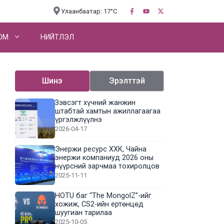
Улаанбаатар: 17°C
OM
НИЙТЛЭЛ
Шинэ
Эрэлттэй
Зэвсэгт хүчний жанжин
штабтай хамтын ажиллагаагаа
үргэлжлүүлнэ
2026-04-17
Энержи ресурс ХХК, Чайна
энержи компаниуд 2026 оны
нүүрсний зарчмаа тохиролцов
2025-11-11
HOTU баг “The MongolZ”-ийг
хожиж, CS2-ийн ертөнцөд
шуугиан тарилаа
2025-10-05