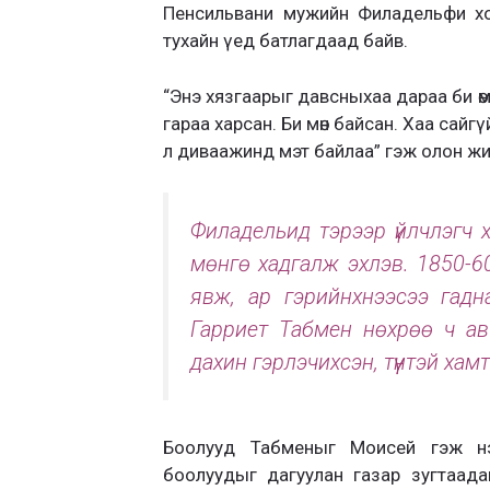
Пенсильвани мужийн Филадельфи хо
тухайн үед батлагдаад байв.
“Энэ хязгаарыг давсныхаа дараа би өмн
гараа харсан. Би мөн байсан. Хаа сайг
л диваажинд мэт байлаа” гэж олон ж
Филадельид тэрээр үйлчлэгч х
мөнгө хадгалж эхлэв. 1850-60
явж, ар гэрийнхнээсээ гадн
Гарриет Табмен нөхрөө ч ав
дахин гэрлэчихсэн, түүнтэй хамт
Боолууд Табменыг Моисей гэж нэ
боолуудыг дагуулан газар зугтаадаг 