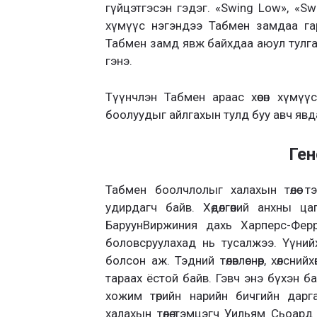
гүйцэтгэсэн гэдэг. «Swing Low», «S
хүмүүс нэгэндээ Табмен замдаа га
Табмен замд явж байхдаа аюул тулгарв
гэнэ.
Түүнчлэн Табмен араас хөөсөн хүмүүс
боолуудыг айлгахын тулд буу авч явд
Ген
Табмен боолчлолыг халахын төлөө 
удирдагч байв. Хөдөлгөөний анхны
БаруунВиржиния дахь Харперс-Феррид
боловсруулахад нь тусалжээ. Үүнийх 
болсон аж. Тэдний төлөвлөснөөр, хөлсни
тараах ёстой байв. Гэвч энэ бүхэн б
хожим төрийн нарийн бичгийн дарг
халахын төлөө тэмцэгч Уильям Сьоа