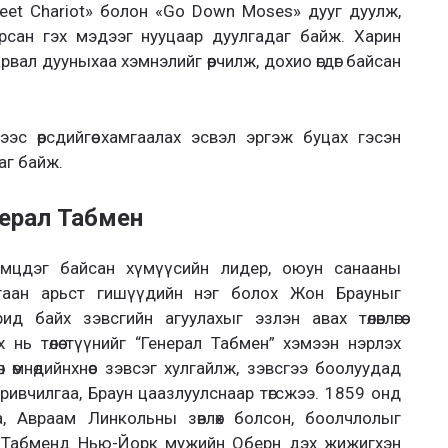
weet Chariot» болон «Go Down Moses» дууг дуулж,
рсан гэх мэдээг нууцаар дуулгадаг байж. Харин
ал дууныхаа хэмнэлийг өөрчилж, дохио өгдөг байсан
ээс өөрсдийгөө хамгаалах эсвэл эргэж буцах гэсэн
аг байж.
ерал Табмен
тэмцдэг байсан хүмүүсийн лидер, оюун санааны
 цагаан арьст гишүүдийн нэг болох Жон Брауныг
 байх зэвсгийн агуулахыг эзлэн авах төлөвлөгөө
нь төлөө түүнийг “Генерал Табмен” хэмээн нэрлэх
йхөн өмнөдийнхнөөс зэвсэг хулгайлж, зэвсгээ боолуудад
аривчилгаа, Браун цаазлуулснаар төгсжээ. 1859 онд
а, Авраам Линкольны зөвлөх болсон, боолчлолыг
рд Табменд Нью-Йорк мужийн Оберн дэх жижигхэн