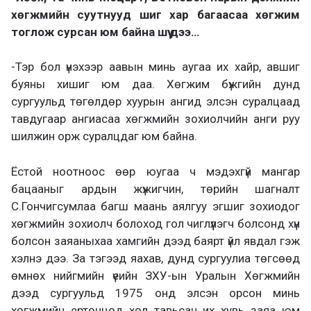
хөгжмийн суутнууд шиг хар багаасаа хөгжим
тоглож сурсан юм байна шүү дээ…
-Тэр бол үнэхээр аавын минь аугаа их хайр, авшиг
буяны хишиг юм даа. Хөгжим бүжгийн дунд
сургуульд төгөлдөр хуурын ангид элсэн суралцаад
тавдугаар ангиасаа хөгжмийн зохиолчийн анги руу
шилжин орж суралцдаг юм байна.
Ёстой ноотноос өөр юугаа ч мэдэхгүй мангар
бацааныг ардын жүжигчин, төрийн шагналт
С.Гончигсумлаа багш маань аялгуу эгшиг зохиодог
хөгжмийн зохиолч болоход гол чиглүүлэгч болсонд хүн
болсон заяаныхаа хамгийн дээд баярт үйл явдал гэж
хэлнэ дээ. За тэгээд яахав, дунд сургуулиа төгсөөд
өмнөх нийгмийн үеийн ЗХУ-ын Уралын Хөгжмийн
дээд сургуульд 1975 онд элсэн орсон минь
хөгжмийн ертөнцөд хөл тавьсан их хувь заяа юм