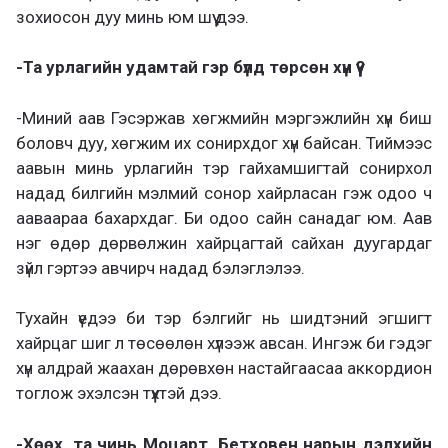
зохиосон дуу минь юм шүү дээ.
-Та урлагийн удамтай гэр бүлд төрсөн хүн үү?
-Миний аав Гэсэржав хөгжмийн мэргэжлийн хүн биш
боловч дуу, хөгжим их сонирхдог хүн байсан. Тиймээс
аавын минь урлагийн тэр гайхамшигтай сонирхол
надад билгийн мэлмий сонор хайрласан гэж одоо ч
ааваараа бахархдаг. Би одоо сайн санадаг юм. Аав
нэг өдөр дөрвөлжин хайрцагтай сайхан дуугардаг
зүйл гэртээ авчирч надад бэлэглэлээ.
Тухайн үедээ би тэр бэлгийг нь шидтэний эгшигт
хайрцаг шиг л төсөөлөн хүлээж авсан. Ингэж би гэдэг
хүн алдрай жаахан дөрөвхөн настайгаасаа аккордион
тоглож эхэлсэн түүхтэй дээ.
-Хөөх, та чинь Моцарт, Бетховен нарын дэлхийн