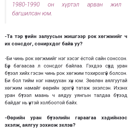
1980-1990 он хүртэл арван жил
багшилсан юм.
-Та тэр үеийн залуусын жишгээр рок хөгжмийг ч
их сонсдог, сонирхдог байв уу?
-Би чинь рок хөгжмийг нэг хэсэг ёстой сайн сонссон.
Бүр багаасаа л сонсдог байлаа. Гэхдээ сүүлд уран
бүтээл хийх гэсэн чинь рок хөгжим тохирохгүй болсон.
Би бол тийм нэг намуухан хүн юм. Зөөлөн аялгуутай
хөгжим намайг өөрийн эрхгүй татаж эхэлсэн. Ихэнх
уран бүтээл маань ч аядуу уянгын талдаа бүтээд
байдаг нь үүнтэй холбоотой байх.
-Өөрийн уран бүтээлийн гараагаа хэдийнээс
эхэлж, аялгуу зохиож эхлэв?