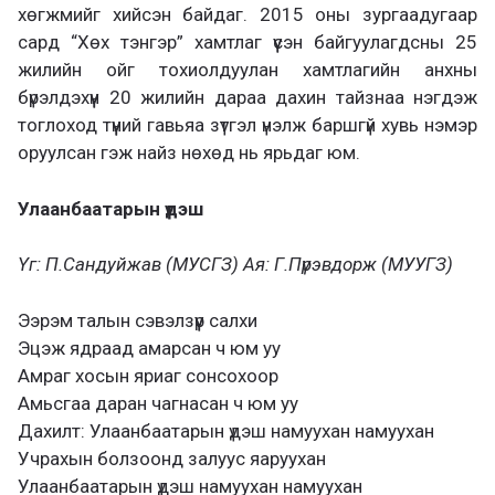
хөгжмийг хийсэн байдаг. 2015 оны зургаадугаар
сард “Хөх тэнгэр” хамтлаг үүсэн байгуулагдсны 25
жилийн ойг тохиолдуулан хамтлагийн анхны
бүрэлдэхүүн 20 жилийн дараа дахин тайзнаа нэгдэж
тоглоход түүний гавьяа зүтгэл үнэлж баршгүй хувь нэмэр
оруулсан гэж найз нөхөд нь ярьдаг юм.
Улаанбаатарын үдэш
Үг: П.Сандуйжав (МУСГЗ) Ая: Г.Пүрэвдорж (МУУГЗ)
Ээрэм талын сэвэлзүүр салхи
Эцэж ядраад амарсан ч юм уу
Амраг хосын яриаг сонсохоор
Амьсгаа даран чагнасан ч юм уу
Дахилт: Улаанбаатарын үдэш намуухан намуухан
Учрахын болзоонд залуус яаруухан
Улаанбаатарын үдэш намуухан намуухан