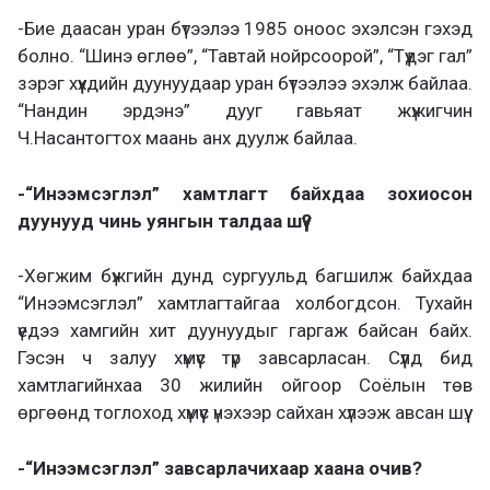
-Бие даасан уран бүтээлээ 1985 оноос эхэлсэн гэхэд
болно. “Шинэ өглөө”, “Тавтай нойрсоорой”, “Түүдэг гал”
зэрэг хүүхдийн дуунуудаар уран бүтээлээ эхэлж байлаа.
“Нандин эрдэнэ” дууг гавьяат жүжигчин
Ч.Насантогтох маань анх дуулж байлаа.
-“Инээмсэглэл” хамтлагт байхдаа зохиосон
дуунууд чинь уянгын талдаа шүү?
-Хөгжим бүжгийн дунд сургуульд багшилж байхдаа
“Инээмсэглэл” хамтлагтайгаа холбогдсон. Тухайн
үедээ хамгийн хит дуунуудыг гаргаж байсан байх.
Гэсэн ч залуу хүмүүс түр завсарласан. Сүүлд бид
хамтлагийнхаа 30 жилийн ойгоор Соёлын төв
өргөөнд тоглоход хүмүүс үнэхээр сайхан хүлээж авсан шүү.
-“Инээмсэглэл” завсарлачихаар хаана очив?