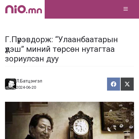
Skip
MEN
to
content
Г.Пүрэвдорж: “Улаанбаатарын
үдэш” миний төрсөн нутагтаа
зориулсан дуу
Л.Батцэнгэл
Хуваалца
Түгэ
Х
Т
2024-06-20
у
в
г
а
э
а
э
л
х
ц
а
х