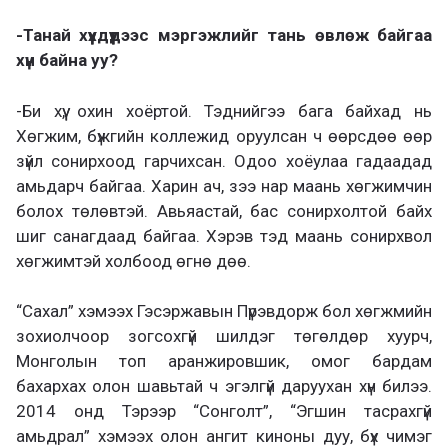
-Танай хүүхдүүдээс мэргэжлийг тань өвлөж байгаа
хүн байна уу?
-Би хүү, охин хоёртой. Тэднийгээ бага байхад нь
Хөгжим, бүжгийн коллежид оруулсан ч өөрсдөө өөр
зүйл сонирхоод гарчихсан. Одоо хоёулаа гадаадад
амьдарч байгаа. Харин ач, зээ нар маань хөгжимчин
болох төлөвтэй. Авьяастай, бас сонирхолтой байх
шиг санагдаад байгаа. Хэрэв тэд маань сонирхвол
хөгжимтэй холбоод өгнө дөө.
“Сахал” хэмээх Гэсэржавын Пүрэвдорж бол хөгжмийн
зохиолчоор зогсохгүй шилдэг төгөлдөр хуурч,
Монголын топ аранжировшик, омог бардам
бахархах олон шавьтай ч эгэлгүй даруухан хүн билээ.
2014 онд Тэрээр “Сонголт”, “Эгшин тасрахгүй
амьдрал” хэмээх олон ангит киноны дуу, бүх чимэг