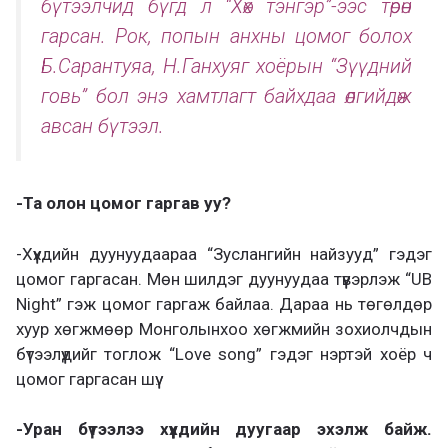
бүтээлчид бүгд л “Хөх тэнгэр”-ээс төрөн
гарсан. Рок, попын анхны цомог болох
Б.Сарантуяа, Н.Ганхуяг хоёрын “Зүүдний
говь” бол энэ хамтлагт байхдаа өлгийдөж
авсан бүтээл.
-Та олон цомог гаргав уу?
-Хүүхдийн дуунуудаараа “Зуслангийн найзууд” гэдэг
цомог гаргасан. Мөн шилдэг дуунуудаа түүвэрлэж “UB
Night” гэж цомог гаргаж байлаа. Дараа нь төгөлдөр
хуур хөгжмөөр Монголынхоо хөгжмийн зохиолчдын
бүтээлүүдийг тоглож “Love song” гэдэг нэртэй хоёр ч
цомог гаргасан шүү.
-Уран бүтээлээ хүүхдийн дуугаар эхэлж байж.