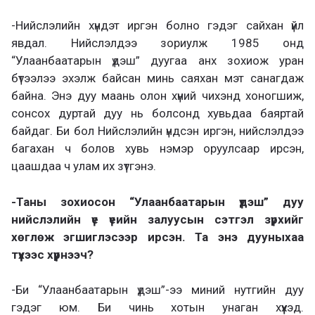
-Нийслэлийн хүндэт иргэн болно гэдэг сайхан үйл
явдал. Нийслэлдээ зориулж 1985 онд
“Улаанбаатарын үдэш” дуугаа анх зохиож уран
бүтээлээ эхэлж байсан минь саяхан мэт санагдаж
байна. Энэ дуу маань олон хүний чихэнд хоногшиж,
сонсох дуртай дуу нь болсонд хувьдаа баяртай
байдаг. Би бол Нийслэлийн үндсэн иргэн, нийслэлдээ
багахан ч болов хувь нэмэр оруулсаар ирсэн,
цаашдаа ч улам их зүтгэнэ.
-Таны зохиосон “Улаанбаатарын үдэш” дуу
нийслэлийн үе үеийн залуусын сэтгэл зүрхийг
хөглөж эгшиглэсээр ирсэн. Та энэ дууныхаа
түүхээс хүүрнээч?
-Би “Улаанбаатарын үдэш”-ээ миний нутгийн дуу
гэдэг юм. Би чинь хотын унаган хүүхэд.