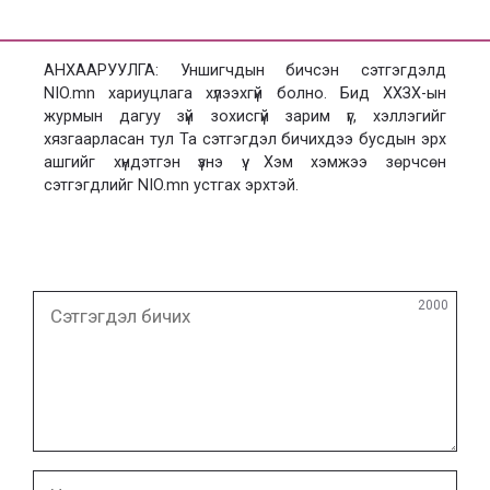
АНХААРУУЛГА: Уншигчдын бичсэн сэтгэгдэлд
NIO.mn хариуцлага хүлээхгүй болно. Бид ХХЗХ-ын
журмын дагуу зүй зохисгүй зарим үг, хэллэгийг
хязгаарласан тул Та сэтгэгдэл бичихдээ бусдын эрх
ашгийг хүндэтгэн үзнэ үү. Хэм хэмжээ зөрчсөн
сэтгэгдлийг NIO.mn устгах эрхтэй.
Сэтгэгдэл
2000
бичих
Нэр