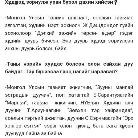
Хүүхдүүдэд зориулж уран бүтээл дахин хийсэн үү?
-Монгол Улсын төрийн шагналт, соёлын гавьяат
зүтгэлтэн, хүүхдийн нэрт зохиолч Ж.Дашдондог гуайн
зохиолоор “Дэлхий ээжийн төрсөн өдөр” гэдэг
хүүхдийн дуурь бичсэн. Энэ дуурь хүүхдэд зориулсан
анхны дуурь болсон байх.
-Таны нэрийн хуудас болсон олон сайхан дуу
байдаг. Тэр бүхнээсээ ганц нэгийг нэрлэвэл?
-Монгол Улсын гавьяат жүжигчин, “Зууны манлай
эстрадын дуучин”, поп хатагтай Б.Сарантуяагийн
“Мартъя”, гавьяат жүжигчин, НҮБ-ын Хүүхдийн элч
дуучин Т.Ариунаагийн “Зөвхөн тэр хайрандаа”,
соёлын тэргүүний ажилтан, дуучин С.Сэрчмаагийн “Эрх
хонгор сэтгэл” зэрэг олон түмэнд бага сага хүрсэн
дуунууд байна аа байна.