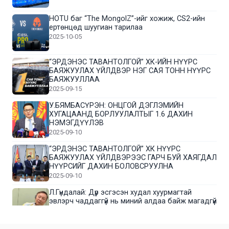
HOTU баг “The MongolZ”-ийг хожиж, CS2-ийн
ертөнцөд шуугиан тарилаа
2025-10-05
“ЭРДЭНЭС ТАВАНТОЛГОЙ” ХК-ИЙН НҮҮРС
БАЯЖУУЛАХ ҮЙЛДВЭР НЭГ САЯ ТОНН НҮҮРС
БАЯЖУУЛЛАА
2025-09-15
У.БЯМБАСҮРЭН: ОНЦГОЙ ДЭГЛЭМИЙН
ХУГАЦААНД БОРЛУУЛАЛТЫГ 1.6 ДАХИН
НЭМЭГДҮҮЛЭВ
2025-09-10
“ЭРДЭНЭС ТАВАНТОЛГОЙ” ХК НҮҮРС
БАЯЖУУЛАХ ҮЙЛДВЭРЭЭС ГАРЧ БУЙ ХАЯГДАЛ
НҮҮРСИЙГ ДАХИН БОЛОВСРУУЛНА
2025-09-10
Л.Гүндалай: Дүр эсгэсэн худал хуурмагтай
эвлэрч чаддаггүй нь миний алдаа байж магадгүй
2025-09-05