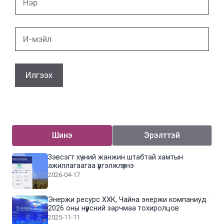
И-
мэйл
Шинэ
Эрэлттэй
Зэвсэгт хүчний жанжин штабтай хамтын
ажиллагаагаа үргэлжлүүлнэ
2026-04-17
Энержи ресурс ХХК, Чайна энержи компаниуд
2026 оны нүүрсний зарчмаа тохиролцов
2025-11-11