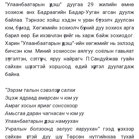
“Улаанбаатарын үдэш” дуугаа 29 жилийн өмнө
зохиож анх Бадраагийн Бадар-Ууган агсан дуулж
байлаа. Тэрнээс хойш хэдэн ч уран бүтээлч дуулсан
юм, бүү мэд. Хөгжмийн зохиолч бүхний дуу зохиох арга
барил өөр. Би ихэвчлэн үгийг нь харж байж зохиодог.
Харин “Улаанбаатарын үдэш”-ийн хөгжмийг нь эхлээд
бичсэн юм. Миний зохиосон аялгуу соёлын гавьяат
зүтгэлтэн, сэтгүүлч, яруу найрагч П.Сандуйжав гуайн
сайхан шүлэгтэй хоршоод өдий хүртэл дуулагдаж
байна.
“Ээрэм талын сэвэлзүүр салхи
Эцэж ядраад амарсан ч юм уу
Амраг хосын яриаг сонсохоор
Амьсгаа даран чагнасан ч юм уу
Улаанбаатарын үдэш намуухан
Учралын болзоонд залуус яаруухан”
гээд үнэхээр
сайхан үгтэй дуу шүү. Төрсөн нутгийнхаа тухай