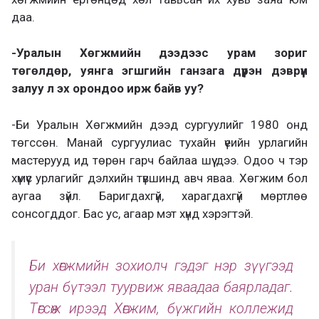
даа.
-Уралын Хөгжмийн дээдээс урам зориг
төгөлдөр, уянга эгшгийн ганзага дүүрэн дэврүүн
залуу л эх орондоо ирж байв уу?
-Би Уралын Хөгжмийн дээд сургуулийг 1980 онд
төгссөн. Манай сургуулиас тухайн үеийн урлагийн
мастерууд ид төрөн гарч байлаа шүү дээ. Одоо ч тэр
хүмүүс урлагийг дэлхийн түвшинд авч яваа. Хөгжим бол
аугаа зүйл. Баригдахгүй, харагдахгүй мөртлөө
сонсогддог. Бас ус, агаар мэт хүнд хэрэгтэй.
Би хөгжмийн зохиолч гэдэг нэр зүүгээд
уран бүтээл туурвиж яваадаа баярладаг.
Төгсөж ирээд Хөгжим, бүжгийн коллежид