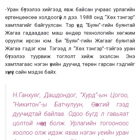
-Уран бүтээлээ хийгээд явж байсан учраас урлагийн
ертөнцөөсөө холдоогүй л дээ. 1988 онд “Хөх тэнгэр”
хамтлагийг байгуулсан. Тэр үед “Буян”-гийн буянтай
Жагаа гадаадаас маш өндөр технологийн хөгжим
оруулж ирсэн юм. Би “Буян”-гийн Жагааг буянтай
Жагаа гэдэг юм. Тэгээд л “Хөх тэнгэр”-тэйгээ уран
бүтээлээ туурвиж тоглолт хийж эхэлсэн. Энэ
хамтлагаас нэгэн үеийн дуучид төрөн гарсан гэдгийг
хүмүүс сайн мэдэх байх.
Н.Ганхуяг, Дашдондог, “Хурд”-ын Цогоо,
“Никитон”-ы Батчулуун, Өөжгий гээд
дуучидтай байлаа. Одоо бүгд л гавьяат
цолтой нөхөд болж. Урлагийн тогооноос
хоолоо олж идэж яваа нэгэн үеийн уран