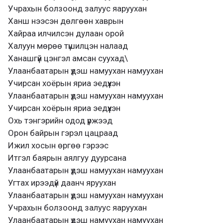
Учрахын болзоонд залуус яаруухан
Ханш нээсэн дөлгөөн хаврын
Хайраа илчилсэн дулаан орой
Халуун мөрөө түшилцэн налаад
Ханашгүй цэнгэл амсан суухад\
Улаанбаатарын үдэш намуухан намуухан
Учирсан хоёрын яриа эедүүхэн
Улаанбаатарын үдэш намуухан намуухан
Учирсан хоёрын яриа эедүүхэн
Охь тэнгэрийн одод үржээд
Орон байрын гэрэл цацраад
Ижил хосын өргөө гэрээс
Итгэл баярын аялгуу дуурсана
Улаанбаатарын үдэш намуухан намуухан
Угтах ирээдүй даанч яруухан
Улаанбаатарын үдэш намуухан намуухан
Учрахын болзоонд залуус яаруухан
Улаанбаатарын үдэш намуухан намуухан