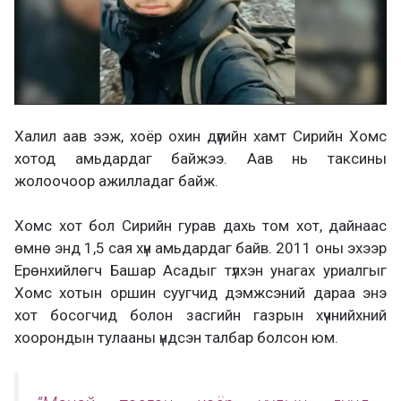
Халил аав ээж, хоёр охин дүүгийн хамт Сирийн Хомс
хотод амьдардаг байжээ. Аав нь таксины
жолоочоор ажилладаг байж.
Хомс хот бол Сирийн гурав дахь том хот, дайнаас
өмнө энд 1,5 сая хүн амьдардаг байв. 2011 оны эхээр
Ерөнхийлөгч Башар Асадыг түлхэн унагах уриалгыг
Хомс хотын оршин суугчид дэмжсэний дараа энэ
хот босогчид болон засгийн газрын хүчнийхний
хоорондын тулааны үндсэн талбар болсон юм.