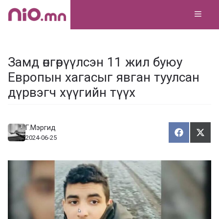
Skip
MEN
to
content
Замд өнгөрүүлсэн 11 жил буюу
Европын хагасыг явган туулсан
дүрвэгч хүүгийн түүх
Г.Мэргид
Хуваалца
Түгэ
Х
Т
2024-06-25
у
в
г
а
э
а
э
л
х
ц
а
х