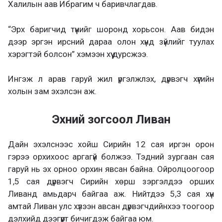
Халилын аав Ибрагим ч баривчлагдав.
“Эрх баригчид түүнийг шоронд хорьсон. Аав бидэн
дээр эргэн ирсний дараа олон хүнд зүйлийг туулах
хэрэгтэй болсон” хэмээн хүү дурсжээ.
Ингэж л арав гаруй жил үргэлжлэх, дүрвэгч хүүгийн
холын зам эхэлсэн аж.
Эхний зогсоол Ливан
Дайн эхэлснээс хойш Сирийн 12 сая иргэн орон
гэрээ орхихоос аргагүй болжээ. Тэдний зургаан сая
гаруй нь эх орноо орхин явсан байна. Ойролцоогоор
1,5 сая дүрвэгч Сирийн хөрш зэргэлдээ орших
Ливанд амьдарч байгаа аж. Нийтдээ 5,3 сая хүн
амтай Ливан улс хүлээн авсан дүрвэгчдийнхээ тоогоор
дэлхийд дээгүүрт бичигдэж байгаа юм.