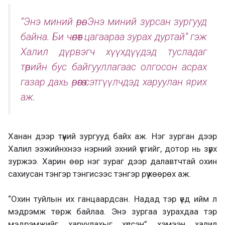
“Энэ миний өрөө. Энэ миний зурсан зургууд
байна. Би чөлөөт цагаараа зурах дуртай” гэж
Халил дүрвэгч хүүхдүүдэд тусладаг
төрийн бус байгууллагаас олгосон асрах
газар дахь өрөөгөө сэтгүүлчдэд харуулан ярих
аж.
Ханан дээр түүний зургууд байх аж. Нэг зурган дээр
Халил ээжийнхнээ нэрний эхний үсгийг, дотор нь зүрх
зуржээ. Харин өөр нэг зураг дээр далавтчтай охин
сахиусан тэнгэр тэнгисээс тэнгэр рүү хөөрөх аж.
“Охин туйлын их ганцаардсан. Надад тэр үед ийм л
мэдрэмж төрж байлаа. Энэ зургаа зурахдаа тэр
мэдрэмжийг харуулахыг хүссэн” хэмээн халил