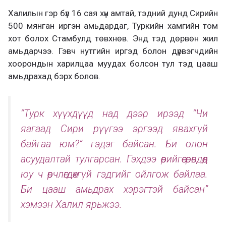
Халилын гэр бүл 16 сая хүн амтай, тэдний дунд Сирийн
500 мянган иргэн амьдардаг, Туркийн хамгийн том
хот болох Стамбулд төвхнөв. Энд тэд дөрвөн жил
амьдарчээ. Гэвч нутгийн иргэд болон дүрвэгчдийн
хоорондын харилцаа муудах болсон тул тэд цааш
амьдрахад бэрх болов.
“Турк хүүхдүүд над дээр ирээд “Чи
яагаад Сири рүүгээ эргээд явахгүй
байгаа юм?” гэдэг байсан. Би олон
асуудалтай тулгарсан. Гэхдээ өөрийгөө өрөвдөөд
юу ч өөрчлөгдөхгүй гэдгийг ойлгож байлаа.
Би цааш амьдрах хэрэгтэй байсан”
хэмээн Халил ярьжээ.