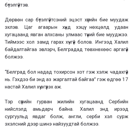
бүтэлгүйтэв.
Дөрвөн сар бүтэлгүйтсэний эцэст хүүгийн бие муудаж
эхлэв. Цаг агаарын хүнд хэцүү нөхцөлд удаан
хугацаанд явган алхсаны улмаас түүний бие мууджээ.
Тиймээс хол замд гарах хүчгүй болов. Ингээд Халил
байдалтайгаа эвлэрч, Белградад төвхнөхөөс аргагүй
болжээ.
“Белград бол надад тохирсон хот гэж хэлж чадахгүй
нь. Гэхдээ би энд аз жаргалтай байгаа” гэж өдгөө 17
настай Халил хүү өгүүлэх аж.
Тэр сүүлийн гурван жилийн хугацаанд Сербийн
нийслэлд амьдарч байна. Халил энд ирээд
сургуульд явдаг болж, англи, серби хэл сурж
эхэлсний дээр шинэ найзуудтай болжээ.