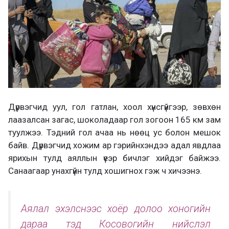
Дүрвэгчид уул, гол гатлан, хоол хүнсгүйгээр, зөвхөн
лаазалсан загас, шоколадаар гол зогоон 165 км зам
туулжээ. Тэдний гол ачаа нь нөөц ус болон мешок
байв. Дүрвэгчид хожим ар гэрийнхэндээ адал явдлаа
ярихын тулд аяллын үеэр бичлэг хийдэг байжээ.
Санаагаар унахгүйн тулд хошигнох гэж ч хичээнэ.
Аялал эхэлснээс хоёр долоо хоногийн
дараа тэд Косовогийн нийслэл