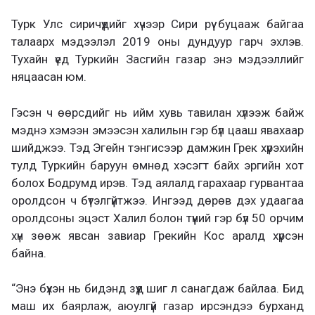
Турк Улс сиричүүдийг хүчээр Сири рүү буцааж байгаа
талаарх мэдээлэл 2019 оны дундуур гарч эхлэв.
Тухайн үед Туркийн Засгийн газар энэ мэдээллийг
няцаасан юм.
Гэсэн ч өөрсдийг нь ийм хувь тавилан хүлээж байж
мэднэ хэмээн эмээсэн халилын гэр бүл цааш явахаар
шийджээ. Тэд Эгейн тэнгисээр дамжин Грек хүрэхийн
тулд Туркийн баруун өмнөд хэсэгт байх эргийн хот
болох Бодрумд ирэв. Тэд аялалд гарахаар гурвантаа
оролдсон ч бүтэлгүйтжээ. Ингээд дөрөв дэх удаагаа
оролдсоны эцэст Халил болон түүний гэр бүл 50 орчим
хүн зөөж явсан завиар Грекийн Кос аралд хүрсэн
байна.
“Энэ бүхэн нь бидэнд зүүд шиг л санагдаж байлаа. Бид
маш их баярлаж, аюулгүй газар ирсэндээ бурханд