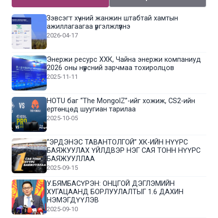
Зэвсэгт хүчний жанжин штабтай хамтын
ажиллагаагаа үргэлжлүүлнэ
2026-04-17
Энержи ресурс ХХК, Чайна энержи компаниуд
2026 оны нүүрсний зарчмаа тохиролцов
2025-11-11
HOTU баг “The MongolZ”-ийг хожиж, CS2-ийн
ертөнцөд шуугиан тарилаа
2025-10-05
“ЭРДЭНЭС ТАВАНТОЛГОЙ” ХК-ИЙН НҮҮРС
БАЯЖУУЛАХ ҮЙЛДВЭР НЭГ САЯ ТОНН НҮҮРС
БАЯЖУУЛЛАА
2025-09-15
У.БЯМБАСҮРЭН: ОНЦГОЙ ДЭГЛЭМИЙН
ХУГАЦААНД БОРЛУУЛАЛТЫГ 1.6 ДАХИН
НЭМЭГДҮҮЛЭВ
2025-09-10