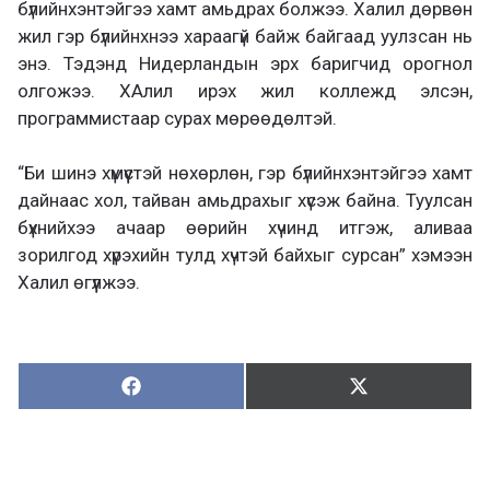
бүлийнхэнтэйгээ хамт амьдрах болжээ. Халил дөрвөн
жил гэр бүлийнхнээ хараагүй байж байгаад уулзсан нь
энэ. Тэдэнд Нидерландын эрх баригчид орогнол
олгожээ. ХАлил ирэх жил коллежд элсэн,
программистаар сурах мөрөөдөлтэй.
“Би шинэ хүмүүстэй нөхөрлөн, гэр бүлийнхэнтэйгээ хамт
дайнаас хол, тайван амьдрахыг хүсэж байна. Туулсан
бүхнийхээ ачаар өөрийн хүчинд итгэж, аливаа
зорилгод хүрэхийн тулд хүчтэй байхыг сурсан” хэмээн
Халил өгүүлжээ.
Хуваалцах:
Түгээх:
Х
Т
у
в
г
а
э
а
э
л
х