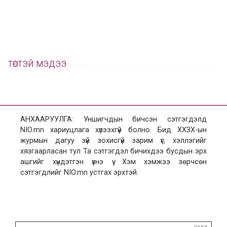
ц
а
х
ТӨСТЭЙ МЭДЭЭ
АНХААРУУЛГА: Уншигчдын бичсэн сэтгэгдэлд
NIO.mn хариуцлага хүлээхгүй болно. Бид ХХЗХ-ын
журмын дагуу зүй зохисгүй зарим үг, хэллэгийг
хязгаарласан тул Та сэтгэгдэл бичихдээ бусдын эрх
ашгийг хүндэтгэн үзнэ үү. Хэм хэмжээ зөрчсөн
сэтгэгдлийг NIO.mn устгах эрхтэй.
Сэтгэгдэл