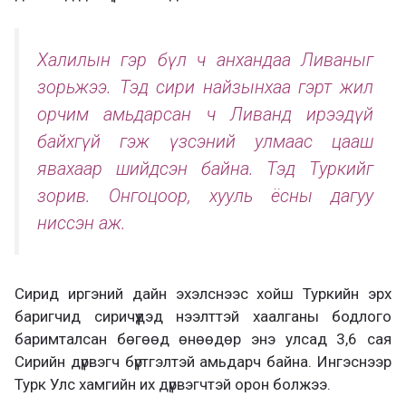
Халилын гэр бүл ч анхандаа Ливаныг
зорьжээ. Тэд сири найзынхаа гэрт жил
орчим амьдарсан ч Ливанд ирээдүй
байхгүй гэж үзсэний улмаас цааш
явахаар шийдсэн байна. Тэд Туркийг
зорив. Онгоцоор, хууль ёсны дагуу
ниссэн аж.
Сирид иргэний дайн эхэлснээс хойш Туркийн эрх
баригчид сиричүүдэд нээлттэй хаалганы бодлого
баримталсан бөгөөд өнөөдөр энэ улсад 3,6 сая
Сирийн дүрвэгч бүртгэлтэй амьдарч байна. Ингэснээр
Турк Улс хамгийн их дүрвэгчтэй орон болжээ.