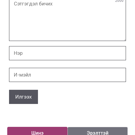
2000
бичих
Нэр
И-
мэйл
Шинэ
Эрэлттэй