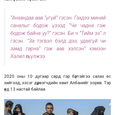
“Анхандаа аав “үгүй” гэсэн. Гэхдээ миний
саналыг бодож үзээд “Чи чадна гэж
бодож байна уу?” гэсэн. Би ч “Тийм ээ” л
гэсэн. “За тэгвэл бэлд дээ, удахгүй чи
замд гарна” гэж аав хэлсэн” хэмээн
Халил өгүүлжээ.
2020 оны 10 дугаар сард гэр бүлтэйгээ салах ёс
хийгээд, хэсэг дүрвэгчдийн хамт Албанийг зорив. Тэр
үед 13 настай байлаа.