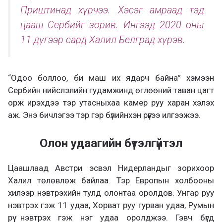
Приштинад хүрчээ. Хэсэг амраад тэд
цааш Сербийг зорив. Ингээд 2020 оны
11 дүгээр сард Халил Белград хүрэв.
“Одоо боллоо, би маш их ядарч байна” хэмээн
Сербийн нийслэлийн гудамжинд өглөөний таван цагт
орж ирэхдээ тэр утасныхаа камер руу харан хэлэх
аж. Энэ бичлэгээ тэр гэр бүлийнхэн рүүгээ илгээжээ.
Олон удаагийн бүтэлгүйтэл
Цаашлаад Австри эсвэл Нидерландыг зорихоор
Халил төлөвлөж байлаа. Тэр Европын холбооны
хилээр нэвтрэхийн тулд олонтаа оролдов. Унгар руу
нэвтрэх гэж 11 удаа, Хорват руу гурван удаа, Румын
рүү нэвтрэх гэж нэг удаа оролджээ. Гэвч бүгд