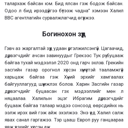
талархаж байсан юм. Бид ялсан гэж бодож байсан.
Одоо л бид ирээдүйгээ бүтээж чадна” хэмээн Халил
ВВС агентлагийн сурвалжлагчид өгүүлжээ.
Богинохон зүүд
Гэвч аз жаргалтай зүүд удаан үргэлжилсэнгүй. Цагаачид,
дүрвэгчдийг ачсан завинуудыг Грекээс Тук рүү буцааж
байгаа тухай мэдээлэл 2020 онд гарч эхлэв. Грекийн
засгийн газар орогнол хүссэн хүмүүстэй тааламжгүй
харьцаж байгаа гэж Хүний эрхийг хамгаалах
байгууллагууд шүүмжлэх болов. Харин Засгийн газар
дүрвэгчдийг буцаасан гэх мэдээллийг мөн л
няцаалаа. Халилын эцэг Ибрагим дүрвэгчдийг
буцааж байгаа талаар мэдээ сонсоод өөрсдийнх нь
ээлж ирэх вий гэж айж эхэлжээ. Энэ үед Халил салж
явах санал гаргажээ. Тэр цааш Европ руу ганцаараа
явж үзэхийг хүссэн аж.