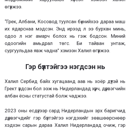
өгүүлжээ.
“Грек, Албани, Косовод туулсан бүхнийхээ дараа маш
их ядарснаа мэдсэн. Энд ирээд л ээ бурхан минь,
одоо л нэг амарч болох нь гэж бодсон. Миний
одоогийн амьдрал төгс. Би тайван унтаж,
сургуульдаа явж чадна” хэмээн Халил өгүүлжээ.
Гэр бүлтэйгээ нэгдсэн нь
Халил Сербид байх хугацаанд аав нь хоёр дүүтэй нь
Грект үлдсэн бол ээж нь Нидерландад хүрч, дүрвэгчийн
албан ёсны статустай болж чаджээ.
2023 оны есдүгээр сард Нидерландын эрх баригчид
дүрвэгчдийг гэр бүлтэйгээ нэгдэхийг зөвшөөрснөөр
хэдхэн сарын дараа Халил Нидерландад очиж, гэр