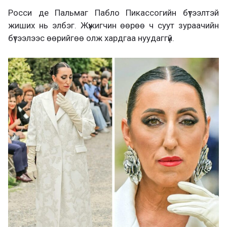
Росси де Пальмаг Пабло Пикассогийн бүтээлтэй
жиших нь элбэг. Жүжигчин өөрөө ч суут зураачийн
бүтээлээс өөрийгөө олж хардгаа нуудаггүй.