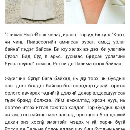
“Саяхан Нью-Йорк яваад ирлээ. Тэр үед бүх хүн л “Хөөх,
чи чинь Пикассогийн амилсан зураг, амьд урлаг
байна” гэдэг байсан. Би юу хэлэх вэ дээ, би улагийн
бүтээл. Бид бүгд л арьс, цуснаас бүрдсэн урлагийн
бүтээл шүү дээ” хэмээн Росси де Пальма өгүүлж байлаа.
Жүжигчин бүсгүйг бага байхад нь дүр төрх нь бусдын
элэг доог болдог байсан бол өнөөдөр царай төрх нь
орлого авчирах төдийгүй дэлхий даяар алдаршуулсан
түүний брэнд болжээ. Ийм амжилтад хүрсэн нууц нь
өөртөө итгэх итгэл гэж тэр хэлдэг. Тэр бусдын үгэнд
автаж, гоо сайхны мэс засалд орсонсон бол дэлхий
дахин энэ хосгүй эмэгтэйг мэдэх ч үгүй, харин бүсгүй
Росси де Пальма болон алдарших биш бусдын нэгэн