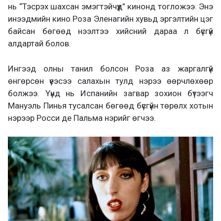
нь “Тэсрэх шахсан эмэгтэйчүүд” кинонд тогложээ. Энэ
инээдмийн кино Роза Эленагийн хувьд эргэлтийн цэг
байсан бөгөөд нээлтээ хийсний дараа л бүсгүй
алдартай болов.
Ингээд олны танил болсон Роза аз жаргалгүй
өнгөрсөн үеэсээ салахын тулд нэрээ өөрчлөхөөр
болжээ. Үүнд нь Испанийн загвар зохион бүтээгч
Мануэль Пинья тусалсан бөгөөд бүсгүйн төрөлх хотын
нэрээр Росси де Пальма нэрийг өгчээ.