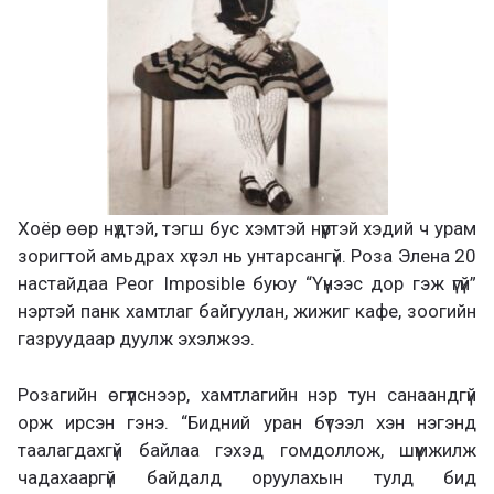
Хоёр өөр нүдтэй, тэгш бус хэмтэй нүүртэй хэдий ч урам
зоригтой амьдрах хүсэл нь унтарсангүй. Роза Элена 20
настайдаа Peor Imposible буюу “Үүнээс дор гэж үгүй”
нэртэй панк хамтлаг байгуулан, жижиг кафе, зоогийн
газруудаар дуулж эхэлжээ.
Розагийн өгүүлснээр, хамтлагийн нэр тун санаандгүй
орж ирсэн гэнэ. “Бидний уран бүтээл хэн нэгэнд
таалагдахгүй байлаа гэхэд гомдоллож, шүүмжилж
чадахааргүй байдалд оруулахын тулд бид