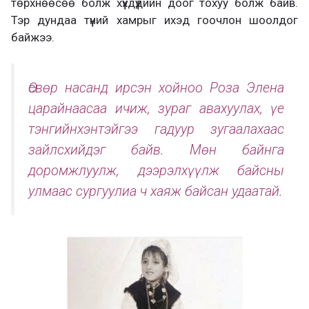
төрхнөөсөө болж хүүхдүүдийн доог тохуу болж байв.
Тэр дундаа түүний хамрыг ихэд гоочлон шоолдог
байжээ.
Өсвөр насанд ирсэн хойноо Роза Элена
царайнаасаа ичиж, зураг авахуулах, үе
тэнгийнхэнтэйгээ гадуур зугаалахаас
зайлсхийдэг байв. Мөн байнга
доромжлуулж, дээрэлхүүлж байсны
улмаас сургуулиа ч хаяж байсан удаатай.