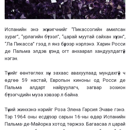
Испанийн энэ жүжигчнийг “Пикассогийн амилсан
зураг”, “урлагийн бүтээл”, “царай муутай сайхан хүүхэн”,
“Ла Пикасса” гээд л янз бүрээр нэрлэнэ. Харин Росси
де Пальма элдэв үгэнд огт анхаарал хандуулдаггүй
нэгэн.
Түүнийг өөнтөглөх хүн захаас авахуулаад мундахгүй ч
өдгөө 59 настай, Европын киноны од Росси де
Пальма алдарт найруулагч, загвар зохион
бүтээгчдийн муза хэвээр л байна.
Түүний жинхэнэ нэрийг Роза Элена Гарсия Эчаве гэнэ.
Тэр 1964 оны есдүгээр сарын 16-ны өдөр Испанийн
Пальма-де-Майорка хотод төржээ. Багаасаа л царай