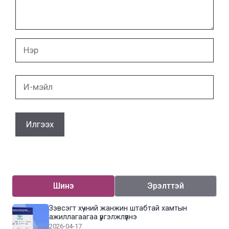
Нэр
И-
мэйл
Шинэ
Эрэлттэй
Зэвсэгт хүчний жанжин штабтай хамтын
ажиллагаагаа үргэлжлүүлнэ
2026-04-17