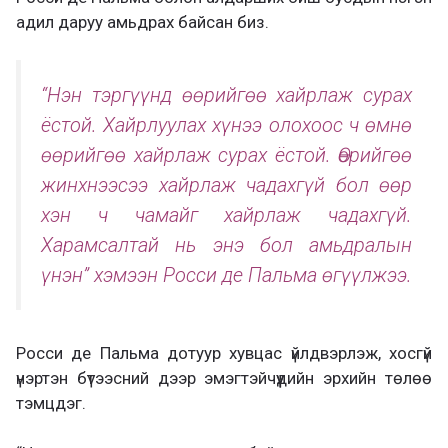
адил даруу амьдрах байсан биз.
“Нэн тэргүүнд өөрийгөө хайрлаж сурах
ёстой. Хайрлуулах хүнээ олохоос ч өмнө
өөрийгөө хайрлаж сурах ёстой. Өөрийгөө
жинхнээсээ хайрлаж чадахгүй бол өөр
хэн ч чамайг хайрлаж чадахгүй.
Харамсалтай нь энэ бол амьдралын
үнэн” хэмээн Росси де Пальма өгүүлжээ.
Росси де Пальма дотуур хувцас үйлдвэрлэж, хосгүй
үнэртэн бүтээсний дээр эмэгтэйчүүдийн эрхийн төлөө
тэмцдэг.