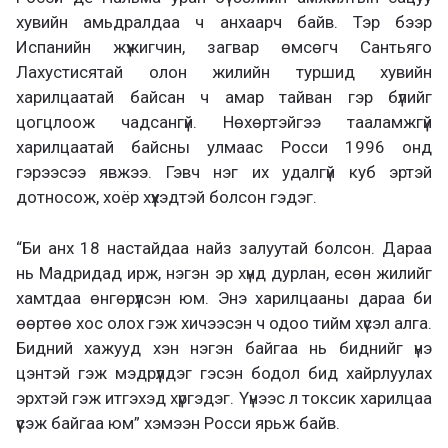
хувийн амьдралдаа ч анхаарч байв. Тэр бээр
Испанийн жүжигчин, загвар өмсөгч Сантьяго
Лахустисятай олон жилийн туршид хувийн
харилцаатай байсан ч амар тайван гэр бүлийг
цогцлоож чадсангүй. Нөхөртэйгээ тааламжгүй
харилцаатай байсны улмаас Росси 1996 онд
гэрээсээ явжээ. Гэвч нэг их удалгүй куб эртэй
дотносож, хоёр хүүхэдтэй болсон гэдэг.
“Би анх 18 настайдаа найз залуутай болсон. Дараа
нь Мадридад ирж, нэгэн эр хүнд дурлан, есөн жилийг
хамтдаа өнгөрүүлсэн юм. Энэ харилцааны дараа би
өөртөө хос олох гэж хичээсэн ч одоо тийм хүсэл алга.
Бидний хажууд хэн нэгэн байгаа нь биднийг үнэ
цэнтэй гэж мэдрүүлдэг гэсэн бодол бид хайрлуулах
эрхтэй гэж итгэхэд хүргэдэг. Үүнээс л токсик харилцаа
үүсэж байгаа юм” хэмээн Росси ярьж байв.