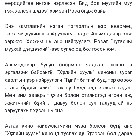
өөрсдийгөө ингэж нэрлэсэн. Бид бол муугийн муу
гэж хэлсэн шүү дээ” хэмээн Роза өгүүлж байв.
Энэ хамтлагийн нэгэн тоглолтын үеэр өвөрмөц
төрхтэй дуучныг найруулагч Педро Альмодавар олж
харжээ. Хожим нь энэ найруулагч Розаг “нугасны
муухай дэгдээхий”-ээс супер од болгосон юм.
Альмодовар бүсгүйн өвөрмөц чадварт хэзээ ч
эргэлзэж байсангүй. “Хүслийн хууль” киноны зураг
авалтын үеэр найруулагч “Түүнийг битгий буд, тэр өөрөө
л энэ бүгдийг хийг” гэж нүүр будагчид хэлсэн гэдэг.
Мөн ийм зааврыг үсчин болон стилистэд өгсөн аж,
жүжигчнийг бүхий л давуу болон сул талуудтай нь
харуулахыг хүссэн нь энэ.
Аугаа кино найруулагчийн муза болсон бүсгүй анх
“Хүслийн хууль” кинонд туслах дүр бүтээсэн бол дараа