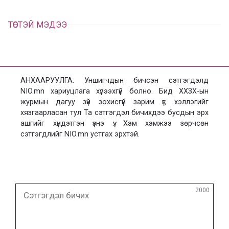
ТӨСТЭЙ МЭДЭЭ
АНХААРУУЛГА: Уншигчдын бичсэн сэтгэгдэлд
NIO.mn хариуцлага хүлээхгүй болно. Бид ХХЗХ-ын
журмын дагуу зүй зохисгүй зарим үг, хэллэгийг
хязгаарласан тул Та сэтгэгдэл бичихдээ бусдын эрх
ашгийг хүндэтгэн үзнэ үү. Хэм хэмжээ зөрчсөн
сэтгэгдлийг NIO.mn устгах эрхтэй.
Сэтгэгдэл
2000
бичих