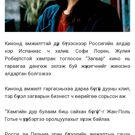
Кинонд амжилттай дүр бүтээснээр Россигийн алдар
нэр Испаниас ч халив. Софи Лорен, Жулия
Робертстой хамтран тоглосон “Загвар” кино нь
гараагаа дөнгөж эхлэж буй жүжигчнийг жинхэнэ
алдартан болгожээ.
Кинонд амжилт гаргасныхаа дараа бүсгүй дууны клип,
тэр бүү хэл загварын бизнест ч өөрийгөө сорьсон аж.
“Хамгийн дур булаам биш сайхан бүсгүй”-г Жан-Поль
Готье ч үзүүлбэртээ оролцуулахыг хүсэж байлаа.
Росси де Пальма уран бүтээлийн амжилтын сацуу