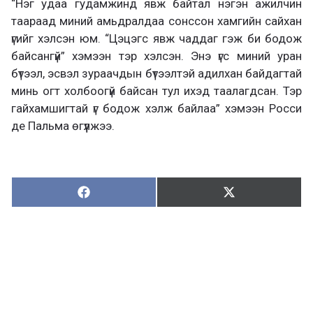
“Нэг удаа гудамжинд явж байтал нэгэн ажилчин
таараад миний амьдралдаа сонссон хамгийн сайхан
үгийг хэлсэн юм. “Цэцэгс явж чаддаг гэж би бодож
байсангүй” хэмээн тэр хэлсэн. Энэ үгс миний уран
бүтээл, эсвэл зураачдын бүтээлтэй адилхан байдагтай
минь огт холбоогүй байсан тул ихэд таалагдсан. Тэр
гайхамшигтай үг бодож хэлж байлаа” хэмээн Росси
де Пальма өгүүлжээ.
Хуваалцах:
Түгээх:
Х
Т
у
в
г
а
э
а
э
л
х
ц
а
х