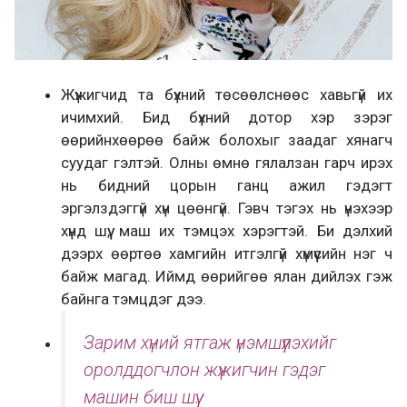
Жүжигчид та бүхний төсөөлснөөс хавьгүй их
ичимхий. Бид бүхний дотор хэр зэрэг
өөрийнхөөрөө байж болохыг заадаг хянагч
суудаг гэлтэй. Олны өмнө гялалзан гарч ирэх
нь бидний цорын ганц ажил гэдэгт
эргэлздэггүй хүн цөөнгүй. Гэвч тэгэх нь үнэхээр
хүнд шүү, маш их тэмцэх хэрэгтэй. Би дэлхий
дээрх өөртөө хамгийн итгэлгүй хүмүүсийн нэг ч
байж магад. Иймд өөрийгөө ялан дийлэх гэж
байнга тэмцдэг дээ.
Зарим хүний ятгаж үнэмшүүлэхийг
оролддогчлон жүжигчин гэдэг
машин биш шүү.