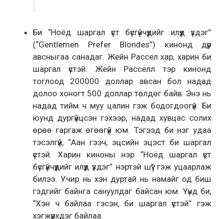
Би “Ноёд шаргал үст бүсгүйчүүдийг илүүд үздэг”
(“Gentlemen Prefer Blondes”) кинонд дүр
авсныгаа санадаг. Жейн Рассел хар, харин би
шаргал үстэй. Жейн Расселл тэр кинонд
тоглоод 200000 доллар авсан бол надад
долоо хоногт 500 доллар төлдөг байв. Энэ нь
надад тийм ч муу цалин гэж бодогдоогүй. Би
юунд дургүйцсэн гэхээр, надад хувцас солих
өрөө гаргаж өгөөгүй юм. Тэгээд би нэг удаа
тэсэлгүй, “Аан гээч, эцсийн эцэст би шаргал
үстэй. Харин киноны нэр “Ноёд шаргал үст
бүсгүйчүүдийг илүүд үздэг” нэртэй шүү” гэж уцаарлаж
билээ. Учир нь хэн дуртай нь намайг од биш
гэдгийг байнга сануулдаг байсан юм. Үүнд би,
“Хэн ч байлаа гэсэн, би шаргал үстэй” гэж
хэгжүүрхдэг байлаа.