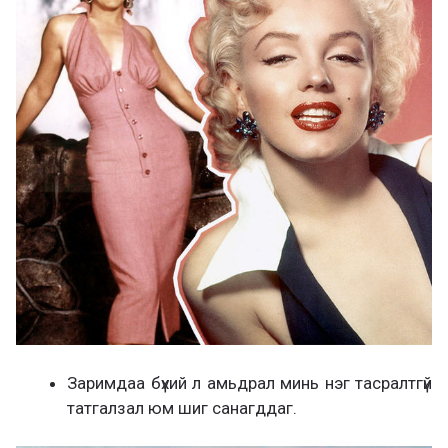
Заримдаа бүхий л амьдрал минь нэг тасралтгүй
татгалзал юм шиг санагддаг.