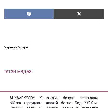
Хуваалцах:
Түгээх:
Х
Т
у
в
г
а
э
а
э
л
х
ц
а
Мерилин Монро
х
ТӨСТЭЙ МЭДЭЭ
АНХААРУУЛГА: Уншигчдын бичсэн сэтгэгдэлд
NIO.mn хариуцлага хүлээхгүй болно. Бид ХХЗХ-ын