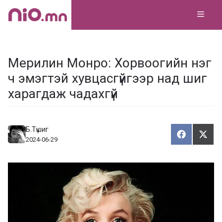
Skip
MEN
to
content
Мерилин Монро: Хорвоогийн нэг
ч эмэгтэй хувцасгүйгээр над шиг
харагдаж чадахгүй
Б.Түшиг
Хуваалца
Түгэ
Х
Т
2024-06-29
у
в
г
а
э
а
э
л
х
ц
а
х