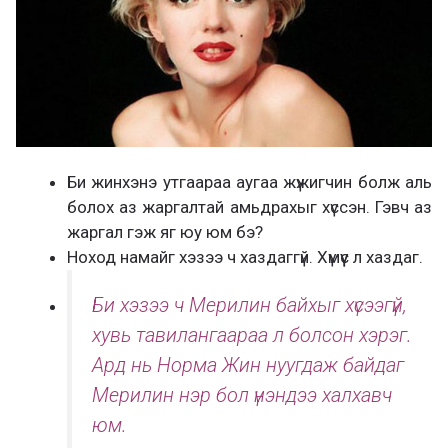
Би жинхэнэ утгаараа аугаа жүжигчин болж аль
болох аз жаргалтай амьдрахыг хүссэн. Гэвч аз
жаргал гэж яг юу юм бэ?
Ноход намайг хэзээ ч хаздаггүй. Хүмүүс л хаздаг.
Би хэзээ ч Мерилин байхыг хүсээгүй,
хувь тавилангаараа л болсон хэрэг.
Ард нь Норма Жин нуугдаж байдаг
Мерилин нэр бол үнэндээ халхавч
юм.