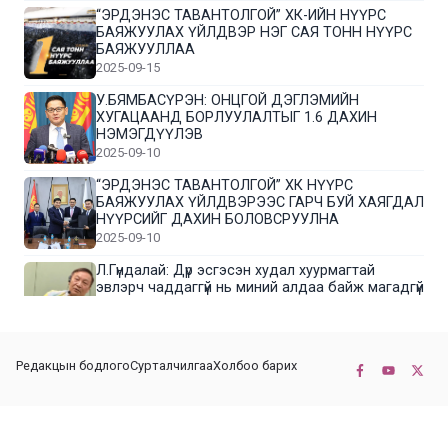
“ЭРДЭНЭС ТАВАНТОЛГОЙ” ХК-ИЙН НҮҮРС
БАЯЖУУЛАХ ҮЙЛДВЭР НЭГ САЯ ТОНН НҮҮРС
БАЯЖУУЛЛАА
2025-09-15
У.БЯМБАСҮРЭН: ОНЦГОЙ ДЭГЛЭМИЙН
ХУГАЦААНД БОРЛУУЛАЛТЫГ 1.6 ДАХИН
НЭМЭГДҮҮЛЭВ
2025-09-10
“ЭРДЭНЭС ТАВАНТОЛГОЙ” ХК НҮҮРС
БАЯЖУУЛАХ ҮЙЛДВЭРЭЭС ГАРЧ БУЙ ХАЯГДАЛ
НҮҮРСИЙГ ДАХИН БОЛОВСРУУЛНА
2025-09-10
Л.Гүндалай: Дүр эсгэсэн худал хуурмагтай
эвлэрч чаддаггүй нь миний алдаа байж магадгүй
2025-09-05
ЦОГТЦЭЦИЙ СУМЫН ЦАГААН-ОВОО, СИЙРСТ
Редакцын бодлого
Сурталчилгаа
Холбоо барих
БАГИЙН ИРГЭДИЙН ТӨЛӨӨЛӨЛ НҮҮРС
БАЯЖУУЛАХ ҮЙЛДВЭРТЭЙ ТАНИЛЦЛАА
2025-09-01
© 2022-2026 Бүх эрх хуулиар хамгаалагдсан. КОННЕКТ НЬЮС ХХК
“ЭРДЭНЭС ТАВАНТОЛГОЙ” ХК “МОНГОЛ-