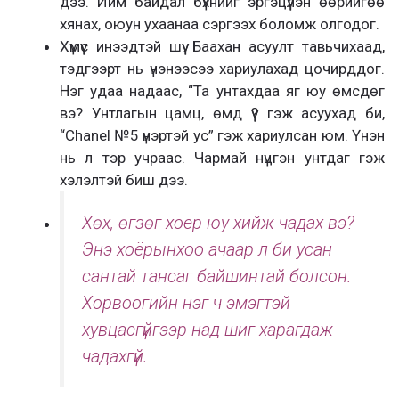
дээ. Ийм байдал бүхнийг эргэцүүлэн өөрийгөө
хянах, оюун ухаанаа сэргээх боломж олгодог.
Хүмүүс инээдтэй шүү. Баахан асуулт тавьчихаад,
тэдгээрт нь үнэнээсээ хариулахад цочирддог.
Нэг удаа надаас, “Та унтахдаа яг юу өмсдөг
вэ? Унтлагын цамц, өмд үү? гэж асуухад би,
“Chanel №5 үнэртэй ус” гэж хариулсан юм. Үнэн
нь л тэр учраас. Чармай нүцгэн унтдаг гэж
хэлэлтэй биш дээ.
Хөх, өгзөг хоёр юу хийж чадах вэ?
Энэ хоёрынхоо ачаар л би усан
сантай тансаг байшинтай болсон.
Хорвоогийн нэг ч эмэгтэй
хувцасгүйгээр над шиг харагдаж
чадахгүй.