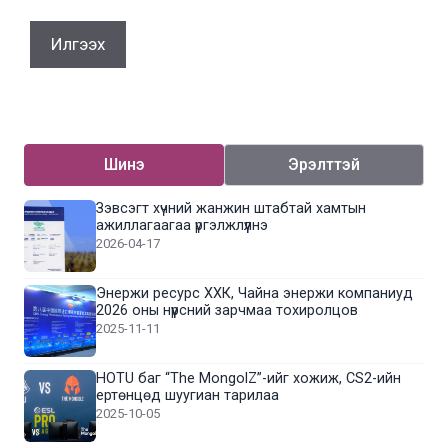
Шинэ
Эрэлттэй
Зэвсэгт хүчний жанжин штабтай хамтын
ажиллагаагаа үргэлжлүүлнэ
2026-04-17
Энержи ресурс ХХК, Чайна энержи компаниуд
2026 оны нүүрсний зарчмаа тохиролцов
2025-11-11
HOTU баг “The MongolZ”-ийг хожиж, CS2-ийн
ертөнцөд шуугиан тарилаа
2025-10-05