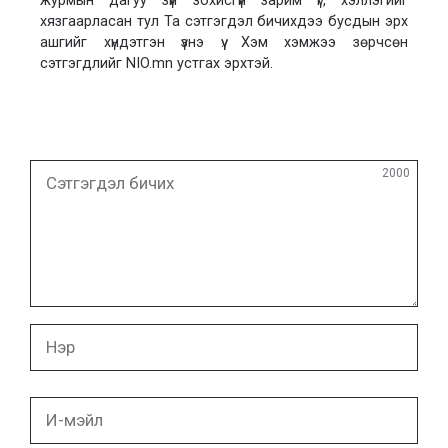
журмын дагуу зүй зохисгүй зарим үг, хэллэгийг
хязгаарласан тул Та сэтгэгдэл бичихдээ бусдын эрх
ашгийг хүндэтгэн үзнэ үү. Хэм хэмжээ зөрчсөн
сэтгэгдлийг NIO.mn устгах эрхтэй.
Сэтгэгдэл
2000
бичих
Нэр
И-
мэйл