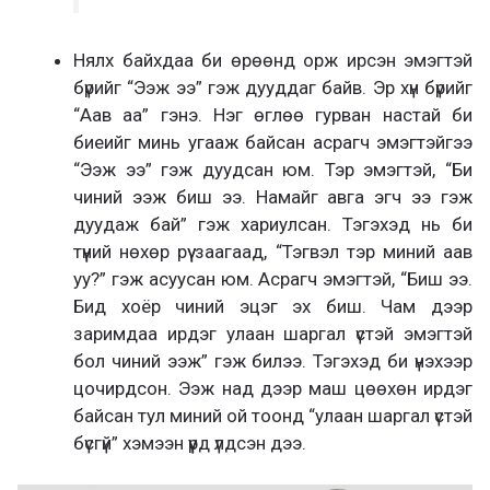
Нялх байхдаа би өрөөнд орж ирсэн эмэгтэй
бүрийг “Ээж ээ” гэж дууддаг байв. Эр хүн бүрийг
“Аав аа” гэнэ. Нэг өглөө гурван настай би
биеийг минь угааж байсан асрагч эмэгтэйгээ
“Ээж ээ” гэж дуудсан юм. Тэр эмэгтэй, “Би
чиний ээж биш ээ. Намайг авга эгч ээ гэж
дуудаж бай” гэж хариулсан. Тэгэхэд нь би
түүний нөхөр рүү заагаад, “Тэгвэл тэр миний аав
уу?” гэж асуусан юм. Асрагч эмэгтэй, “Биш ээ.
Бид хоёр чиний эцэг эх биш. Чам дээр
заримдаа ирдэг улаан шаргал үстэй эмэгтэй
бол чиний ээж” гэж билээ. Тэгэхэд би үнэхээр
цочирдсон. Ээж над дээр маш цөөхөн ирдэг
байсан тул миний ой тоонд “улаан шаргал үстэй
бүсгүй” хэмээн үүрд үлдсэн дээ.