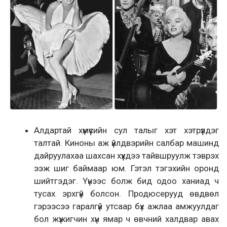
Алдартай хүмүүсийн сул талыг хэт хэтрүүлдэг
талтай. Киноны аж үйлдвэрийн салбар машинд
дайруулахаа шахсан хүүхдээ тайвшруулж тэврэх
ээж шиг баймаар юм. Гэтэл тэгэхийн оронд
шийтгэдэг. Үүнээс болж бид одоо ханиад ч
тусах эрхгүй болсон. Продюсерууд өвдвөл
гэрээсээ гаралгүй утсаар бүх ажлаа амжуулдаг
бол жүжигчин хүн ямар ч өвчний халдвар авах