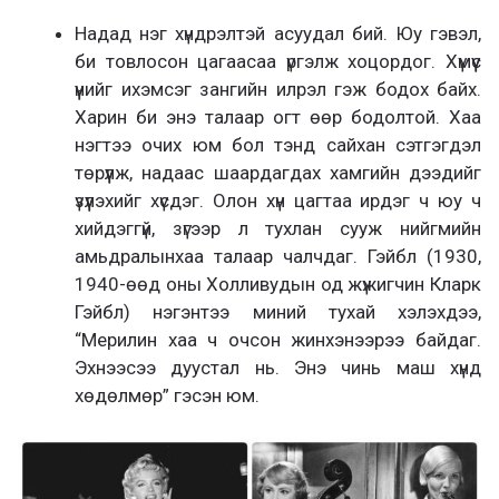
Надад нэг хүндрэлтэй асуудал бий. Юу гэвэл,
би товлосон цагаасаа үргэлж хоцордог. Хүмүүс
үүнийг ихэмсэг зангийн илрэл гэж бодох байх.
Харин би энэ талаар огт өөр бодолтой. Хаа
нэгтээ очих юм бол тэнд сайхан сэтгэгдэл
төрүүлж, надаас шаардагдах хамгийн дээдийг
үзүүлэхийг хүсдэг. Олон хүн цагтаа ирдэг ч юу ч
хийдэггүй, зүгээр л тухлан сууж нийгмийн
амьдралынхаа талаар чалчдаг. Гэйбл (1930,
1940-өөд оны Холливудын од жүжигчин Кларк
Гэйбл) нэгэнтээ миний тухай хэлэхдээ,
“Мерилин хаа ч очсон жинхэнээрээ байдаг.
Эхнээсээ дуустал нь. Энэ чинь маш хүнд
хөдөлмөр” гэсэн юм.