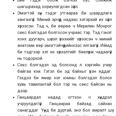
Бие гэдэг боож бэгнэх бус сонжиж
шагшрахад зориулагдсан зүйл.
Эмэгтэй хүн гэдэг утгаараа би шаардлага
хангахгүй. Миний эрчүүд надаас хэтэрхий их зүйл
хүлээсэн. Тэд ч, би өөрөө ч Мерилин Монрог
секс бэлгэдэл болгосон учраас тэр. Тэд гэнэт
хонх дуугарч, шүгэл үлээхийг хүлээсэн ч миний
анатоми өөр эмэгтэйчүүдийнхээс ялгаагүй. Иймд
би тэдгээр хэт их хүлээлтийг биелүүлж чадаагүй
нь тодорхой.
Секс бэлгэдэл эд болсонд л хэргийн учир
байгаа юм. Гэтэл би эд байхыг үзэн яддаг.
Гэхдээ би ямар нэг юмны бэлгэдэл болох
хувь тавилантай бол тэр нь секс байсан нь
дээр.
Ганцаардал надад огтхон ч хүндрэл
учруулдаггүй. Ганцаараа байхад сайхан
санагддаг. Үүнд би дуртай, энэ бол амралт шүү