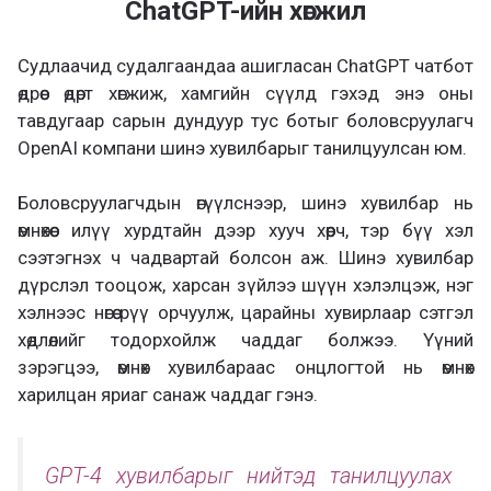
ChatGPT-ийн хөгжил
Судлаачид судалгаандаа ашигласан ChatGPT чатбот
өдрөөс өдөрт хөгжиж, хамгийн сүүлд гэхэд энэ оны
тавдугаар сарын дундуур тус ботыг боловсруулагч
OpenAI компани шинэ хувилбарыг танилцуулсан юм.
Боловсруулагчдын өгүүлснээр, шинэ хувилбар нь
өмнөхөөс илүү хурдтайн дээр хууч хөөрч, тэр бүү хэл
сээтэгнэх ч чадвартай болсон аж. Шинэ хувилбар
дүрслэл тооцож, харсан зүйлээ шүүн хэлэлцэж, нэг
хэлнээс нөгөө рүү орчуулж, царайны хувирлаар сэтгэл
хөдлөлийг тодорхойлж чаддаг болжээ. Үүний
зэрэгцээ, өмнөх хувилбараас онцлогтой нь өмнөх
харилцан яриаг санаж чаддаг гэнэ.
GPT-4 хувилбарыг нийтэд танилцуулах