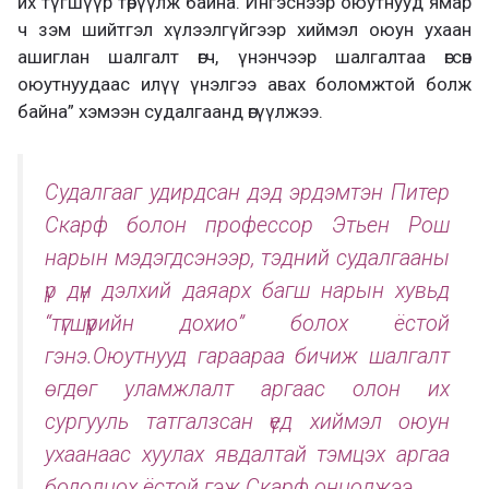
их түгшүүр төрүүлж байна. Ингэснээр оюутнууд ямар
ч зэм шийтгэл хүлээлгүйгээр хиймэл оюун ухаан
ашиглан шалгалт өгч, үнэнчээр шалгалтаа өгсөн
оюутнуудаас илүү үнэлгээ авах боломжтой болж
байна” хэмээн судалгаанд өгүүлжээ.
Судалгааг удирдсан дэд эрдэмтэн Питер
Скарф болон профессор Этьен Рош
нарын мэдэгдсэнээр, тэдний судалгааны
үр дүн дэлхий даяарх багш нарын хувьд
“түгшүүрийн дохио” болох ёстой
гэнэ.Оюутнууд гараараа бичиж шалгалт
өгдөг уламжлалт аргаас олон их
сургууль татгалзсан үед хиймэл оюун
ухаанаас хуулах явдалтай тэмцэх аргаа
бодолцох ёстой гэж Скарф онцолжээ.