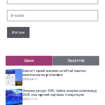
И-
мэйл
Шинэ
Эрэлттэй
Зэвсэгт хүчний жанжин штабтай хамтын
ажиллагаагаа үргэлжлүүлнэ
2026-04-17
Энержи ресурс ХХК, Чайна энержи компаниуд
2026 оны нүүрсний зарчмаа тохиролцов
2025-11-11