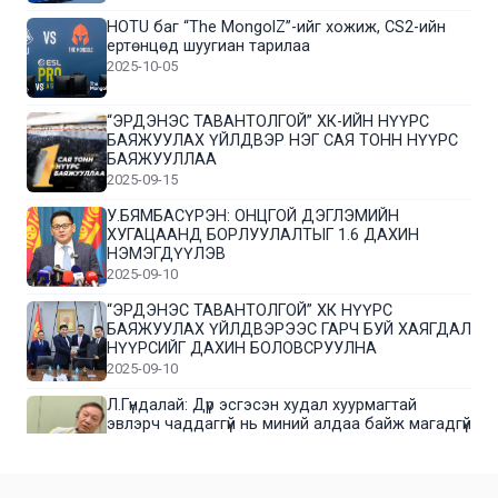
HOTU баг “The MongolZ”-ийг хожиж, CS2-ийн
ертөнцөд шуугиан тарилаа
2025-10-05
“ЭРДЭНЭС ТАВАНТОЛГОЙ” ХК-ИЙН НҮҮРС
БАЯЖУУЛАХ ҮЙЛДВЭР НЭГ САЯ ТОНН НҮҮРС
БАЯЖУУЛЛАА
2025-09-15
У.БЯМБАСҮРЭН: ОНЦГОЙ ДЭГЛЭМИЙН
ХУГАЦААНД БОРЛУУЛАЛТЫГ 1.6 ДАХИН
НЭМЭГДҮҮЛЭВ
2025-09-10
“ЭРДЭНЭС ТАВАНТОЛГОЙ” ХК НҮҮРС
БАЯЖУУЛАХ ҮЙЛДВЭРЭЭС ГАРЧ БУЙ ХАЯГДАЛ
НҮҮРСИЙГ ДАХИН БОЛОВСРУУЛНА
2025-09-10
Л.Гүндалай: Дүр эсгэсэн худал хуурмагтай
эвлэрч чаддаггүй нь миний алдаа байж магадгүй
2025-09-05