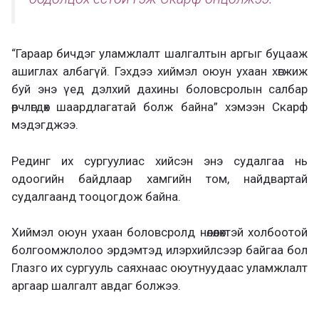
“Гараар бичдэг уламжлалт шалгалтын аргыг буцааж
ашиглах албагүй. Гэхдээ хиймэл оюун ухаан хөгжиж
буй энэ үед дэлхий дахины боловсролын салбар
өөрчлөгдөх шаардлагатай болж байна” хэмээн Скарф
мэдэгджээ.
Рединг их сургуулиас хийсэн энэ судалгаа нь
одоогийн байдлаар хамгийн том, найдвартай
судалгаанд тооцогдож байна.
Хиймэл оюун ухаан боловсролд нөлөөлөхтэй холбоотой
болгоомжлолоо эрдэмтэд илэрхийлсээр байгаа бол
Глазго их сургууль саяхнаас оюутнуудаас уламжлалт
аргаар шалгалт авдаг болжээ.