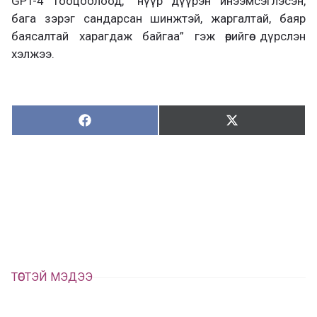
GPT-4 тооцоолоод, “нүүр дүүрэн инээмсэглэсэн,
бага зэрэг сандарсан шинжтэй, жаргалтай, баяр
баясалтай харагдаж байгаа” гэж өөрийгөө дүрслэн
хэлжээ.
Хуваалцах:
Түгээх:
Х
Т
у
ү
в
г
а
э
а
э
л
х
ц
а
х
ТӨСТЭЙ МЭДЭЭ