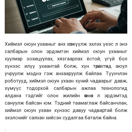
Хиймэл оюун ухааныг анх хөгжүүлж эхлэх үеэс л энэ
салбарын олон эрдэмтэн хиймэл оюун ухааныг
хуулиар зохицуулах, хязгаарлах ёстой, үгүй бол
хүнээс илүү ухаантай болж, хүн төрөлхтөнд аюул
учруулж мэднэ гэж анхааруулж байлаа. Түүнчлэн
роботууд, хиймэл оюун ухаан хүний чадварыг давж,
хүмүүс тодорхой салбарын ажлаа технологид
алдана гэдгийг олон жилийн өмнөөс л эрдэмтэд
сануулж байсан юм. Тэдний таамаглаж байсанчлан,
хиймэл оюун ухаан хүнээс давуу чадвартай болж
эхэлснийг саяхан хийсэн судалгаа баталж байна.