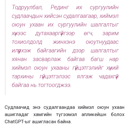
Тодруулбал, Рединг их сургуулийн
судлаачдын хийсэн судалгаагаар, хиймэл
оюун ухаан их сургуулийн шалгалтыг
хүнээс дутахааргүйгээр өгч, зарим
тохиолдолд жинхэнэ оюутнуудаас
илүүрхэж байгаагийн дээр шалгалтыг
хянан засварлаж байгаа багш нар
хиймэл оюун ухааны гүйцэтгэлийг хүний
тархины гүйцэтгэлээс ялгаж чадахгүй
байгаа нь тогтоогджээ.
Судлаачид энэ судалгаандаа хиймэл оюун ухаан
ашигладаг хамгийн түгээмэл апликейшн болох
ChatGPT-ыг ашигласан байна.