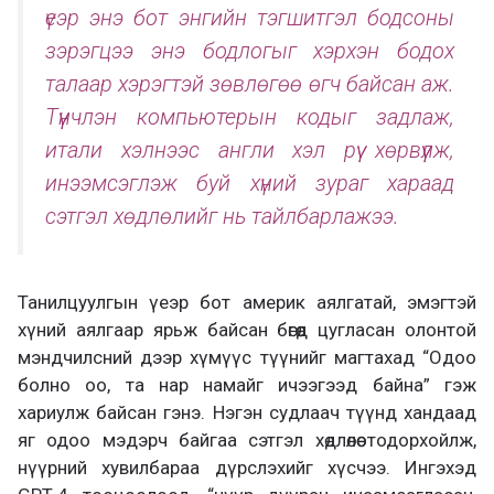
үеэр энэ бот энгийн тэгшитгэл бодсоны
зэрэгцээ энэ бодлогыг хэрхэн бодох
талаар хэрэгтэй зөвлөгөө өгч байсан аж.
Түүнчлэн компьютерын кодыг задлаж,
итали хэлнээс англи хэл рүү хөрвүүлж,
инээмсэглэж буй хүний зураг хараад
сэтгэл хөдлөлийг нь тайлбарлажээ.
Танилцуулгын үеэр бот америк аялгатай, эмэгтэй
хүний аялгаар ярьж байсан бөгөөд цугласан олонтой
мэндчилсний дээр хүмүүс түүнийг магтахад “Одоо
болно оо, та нар намайг ичээгээд байна” гэж
хариулж байсан гэнэ. Нэгэн судлаач түүнд хандаад
яг одоо мэдэрч байгаа сэтгэл хөдлөлөө тодорхойлж,
нүүрний хувилбараа дүрслэхийг хүсчээ. Ингэхэд