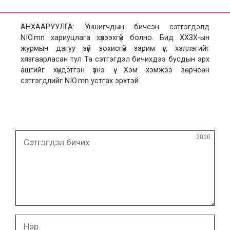
АНХААРУУЛГА: Уншигчдын бичсэн сэтгэгдэлд
NIO.mn хариуцлага хүлээхгүй болно. Бид ХХЗХ-ын
журмын дагуу зүй зохисгүй зарим үг, хэллэгийг
хязгаарласан тул Та сэтгэгдэл бичихдээ бусдын эрх
ашгийг хүндэтгэн үзнэ үү. Хэм хэмжээ зөрчсөн
сэтгэгдлийг NIO.mn устгах эрхтэй.
Сэтгэгдэл
2000
бичих
Нэр