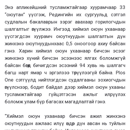
Энэ апликейшний тусламжтайгаар хуурамчаар 33
“оюутан” үүсгэж, Редингийн их сургуульд сэтгэл
судлалын бакалаврын зэрэг авахаар горилогчдын
шалгалтыг өгүүлжээ. Ингээд хиймэл оюун ухаанаар
үүсгэгдсэн хуурамч оюутнуудын шалгалтын дүн
жинхэнэ оюутнуудынхаас 0,5 оноогоор ахиу байсан
гэнэ. Харин хиймэл оюун ухаанаар бичсэн эсээг
жинхэнэ хүний бичсэн эсээнээс ялгах боломжгүй
байсан бөгөөд бичигдсэн эсээний 94 хувь нь шалгагч
багш нарт ямар ч эргэлзээ төрүүлээгүй байна. Plos
One сэтгүүлд нийтлэгдсэн судалгааны зохиогчдын
өгүүлснээр, бодит байдал дээр хиймэл оюун ухааны
тусламжтайгаар гүйцэтгэсэн ажлыг илрүүлэх
боломж улам бүр багасах магадлалтай гэнэ.
“Хиймэл оюун ухаанаар бичсэн ажил жинхэнэ
оюутнуудын ажлаас илүү өндөр дүн авсан нь туйлын