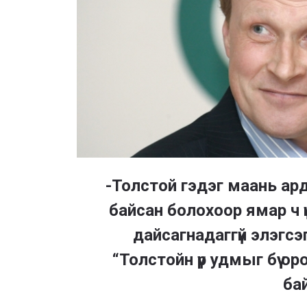
-Толстой гэдэг маань ард 
байсан болохоор ямар ч үн
дайсагнадаггүй элэгсэ
“Толстойн үр удмыг бүү о
ба