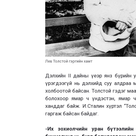
Лев Толстой гэргийн хамт
Дэлхийн II дайны үеэр янз бүрийн
үрэгдээгүй нь дэлхийд суу алдраа ма
холбоотой байсан. Толстой гэдэг маа
болохоор ямар ч үндэстэн, ямар ч
ханддаг байж. И.Сталин хүртэл “Тол
гаргаж байсан байдаг.
-Их зохиолчийн уран бүтээлийн