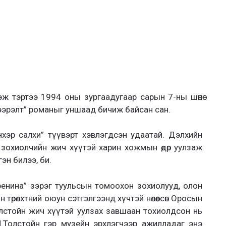
ж тэртээ 1994 оны зургаадугаар сарын 7-ны шөнө
хээрэлт” романыг уншаад бичиж байсан сан.
хэр салхи” түүвэрт хэвлэгдсэн удаатай. Дэлхийн
м зохиолчийн жич хүүтэй харин хожмын өдөр уулзаж
гэн билээ, би.
аренина” зэрэг туульсын томоохон зохиолууд, олон
үн төрөлхтний оюун сэтгэлгээнд хүчтэй нөлөөлсөн Оросын
лстойн жич хүүтэй уулзах завшаан тохиолдсон нь
Н.Толстойн гэр музейн эрхлэгчээр ажилладаг энэ