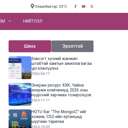
Улаанбаатар: 23°C
OM
НИЙТЛЭЛ
Шинэ
Эрэлттэй
Зэвсэгт хүчний жанжин
штабтай хамтын ажиллагаагаа
үргэлжлүүлнэ
2026-04-17
Энержи ресурс ХХК, Чайна
энержи компаниуд 2026 оны
нүүрсний зарчмаа тохиролцов
2025-11-11
HOTU баг “The MongolZ”-ийг
хожиж, CS2-ийн ертөнцөд
шуугиан тарилаа
2025-10-05