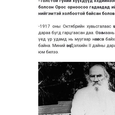
-Толстой гүний хүүхдүүд хэдийнээ
болсон Орос орноосоо гадаадад и
нийгэмтэй холбоотой байсан болов
-1917 оны Октябрийн хувьсгалаас ө
дараа бүгд гарцгаасан даа. Өвөө маан
үед үр удамд нь муугаар нөлөөлсөн ба
байна. Миний өвөө Дэлхийн II дайны д
юм билээ.