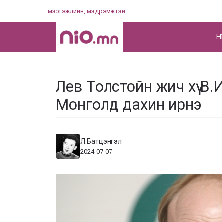
Skip
мэргэжлийн, мэдрэмжтэй
to
content
НҮ
Лев Толстойн жич хүү В.
Монголд дахин ирнэ
Л.Батцэнгэл
2024-07-07