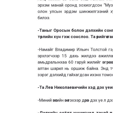
эрхэм манай оронд зохиогдсон “Муз
олон улсын эрдэм шинжилгээний х
билээ.
-Таныг Оросын болон дэлхийн сон
төрлийн хүн гэж сонслоо. Та өөрийгөө 
-Намайг Владимир Ильич Толстой гэ
эрхлэгчээр 15 дахь жилдээ ажилла
амьдралынхаа 60 гаруй жилийг өнгөрөөсөн 
алтан шарил нь оршиж байна. Энд түү
зэрэг дэлхийд гайхагдсан ихэнх томо
-Та Лев Николаевичийн хэд дэх үеи
-Миний өвөөгийн өвөө гэхээр дөрөв дэх үе л дэ
-Дэлхийн соёлт уншигчид танай өнд