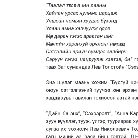
“Таалал төгсөх өнчин лааны
Хайлан урсах нулимс царцаж
Уншсан номын хуудас бүхэнд
Улаан амиа хавчуулж одов.
Мөр даран гэтэх араатан шиг
Мөхлийн харанхуй орчлонг нөмрөхөд
Сэтгэлийн ариун сүмдээ залбирч
Сэрүүн гэгээ цацруулж хэвтэв, би”
гэ
төрөлх Заг сумандаа Лев Толстойн “Сэ
Энэ шүлэг маань хожим “Бүсгүй цэн
оюун сэтгэлгээний түүчээ хөтөч эрхэ
хөөрөлдөх хувь тавилан тохиосон азтай нэ
“Дайн ба энх”, “Сэхээрэлт”, “Анна К
зуун өгүүллэг, тууж, үлгэр, тууриараа х
аугаа их зохиолч Лев Николаевич То
гагц миний аз заяа биш гэлтэй. Л.