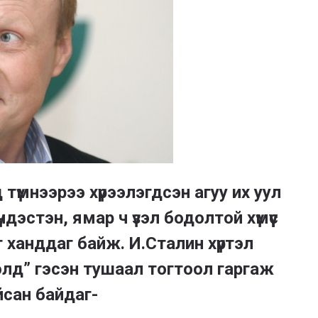
түмнээрээ хүрээлэгдсэн агуу их уул
дэстэн, ямар ч үзэл бодолтой хүмүүс
г ханддаг байж. И.Сталин хүртэл
ролд” гэсэн тушаал тогтоол гаргаж
йсан байдаг-