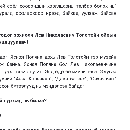
ей соёл хоорондын харилцааны талбар болох нь”
уралд оролцохоор ирээд байхад уулзаж байсан
годог зохиолч Лев Николаевич Толстойн ойрын
танилцуулаач!
дэг. Ясная Поляна дахь Лев Толстойн гэр музейн
ж байна. Ясная Поляна бол Лев Николаевичийн
түүхт газар нутаг. Энд өндөр өвөг маань төрсөн. Эдүгээ
ний “Анна Каренина”, “Дайн ба энх”, “Сэхээрэлт”
охон бүтээлүүд нь мэндэлсэн байдаг.
йн үр сад нь билээ?
э.
өр өвгийг зохиол бүтээлээр нь андахгүй мэднэ.