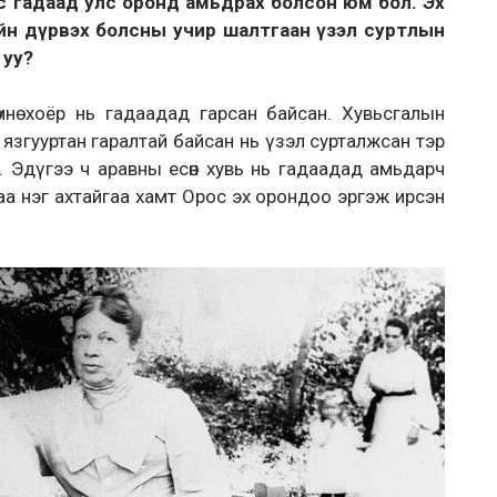
с гадаад улс оронд амьдрах болсон юм бол. Эх
йн дүрвэх болсны учир шалтгаан үзэл суртлын
 уу?
мнө хоёр нь гадаадад гарсан байсан. Хувьсгалын
ь язгууртан гаралтай байсан нь үзэл сурталжсан тэр
йх. Эдүгээ ч аравны есөн хувь нь гадаадад амьдарч
араа нэг ахтайгаа хамт Орос эх орондоо эргэж ирсэн