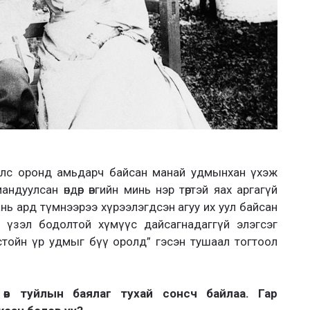
 улс оронд амьдарч байсан манай удмынхан үхэж
ндуулсан өндөр өвгийн минь нэр төртэй яах аргагүй
нь ард түмнээрээ хүрээлэгдсэн агуу их уул байсан
 үзэл бодолтой хүмүүс дайсагнадаггүй элэгсэг
стойн үр удмыг бүү оролд” гэсэн тушаал тогтоол
 өв туйлын баялаг тухай сонсч байлаа. Гар