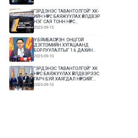
“ЭРДЭНЭС ТАВАНТОЛГОЙ” ХК-
ИЙН НҮҮРС БАЯЖУУЛАХ ҮЙЛДВЭР
НЭГ САЯ ТОНН НҮҮРС
БАЯЖУУЛЛАА
2025-09-15
У.БЯМБАСҮРЭН: ОНЦГОЙ
ДЭГЛЭМИЙН ХУГАЦААНД
БОРЛУУЛАЛТЫГ 1.6 ДАХИН
НЭМЭГДҮҮЛЭВ
2025-09-10
“ЭРДЭНЭС ТАВАНТОЛГОЙ” ХК
НҮҮРС БАЯЖУУЛАХ ҮЙЛДВЭРЭЭС
ГАРЧ БУЙ ХАЯГДАЛ НҮҮРСИЙГ
ДАХИН БОЛОВСРУУЛНА
2025-09-10
Л.Гүндалай: Дүр эсгэсэн худал
хуурмагтай эвлэрч чаддаггүй
нь миний алдаа байж магадгүй
2025-09-05
ЦОГТЦЭЦИЙ СУМЫН ЦАГААН-
ОВОО, СИЙРСТ БАГИЙН
ИРГЭДИЙН ТӨЛӨӨЛӨЛ НҮҮРС