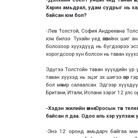
Харин амьдрал, удам судрыг нь ха
байсан юм бол?
-Лев Толстой, София Андреевна Толстой
юм билээ. Тухайн үед өнөөгийнх шиг ан
болохоор хүүхдүүд нь бүгдээрээ эсэ
хорогдсоор хүн болсон нь таван хүүх
Эдүгээ Толстойн таван хүүхдийн үр уд
таван хүүхэд нь эцэг эх шигээ өнөр 
бол мөчир салаалсан. Эдгээр хүүхдүү
Британи, Итали, Испани зэрэг 12 улс 
-Хэдэн жилийн өмнө Оросын төв те
байсан л даа. Одоо аль хэр уулзаж
-Энэ 12 оронд амьдарч байгаа ма