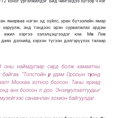
-12 хоног үргэлжилдэг. Бид чингэхдээ зүгээр ч нэг
ан ямарваа нэгэн эд зүйлс, уран бүтээлийн ямар
э харуулж, энд тэндээс эрэн сурвалжлах эрдэм
н ажил хэргээ хэлэлцэцгээдэг юм. Мөн Лев
 даян дэлхийд хэрхэн түгээн дэлгэрүүлэх талаар
008 оны наймдугаар сард болж хамаатны
 байгаа. “Толстойн үр удам Оросын түүхэнд
лзалт Москва хотноо болсон. Таны яриад
онд анх болсон л доо. Энэхүү уулзалтуудыг
музейгээс санаачлан зохион байгуулдаг.