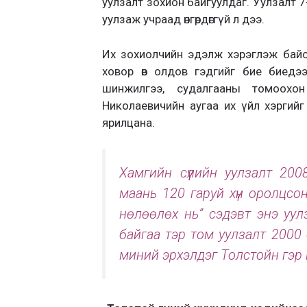
уулзалт зохион байгуулдаг. Уулзалт 7
уулзаж учраад өнгөрдөггүй л дээ.
Их зохиолчийн эдэлж хэрэглэж байс
ховор өв олдов гэдгийг бие биедэ
шинжилгээ, судалгааны томоохо
Николаевичийн аугаа их үйл хэргийг
ярилцана.
Хамгийн сүүлийн уулзалт 2
маань 120 гаруй хүн оролцсон
нөлөөлөх нь” сэдэвт энэ уу
байгаа тэр том уулзалт 2000 
миний эрхэлдэг Толстойн гэр 