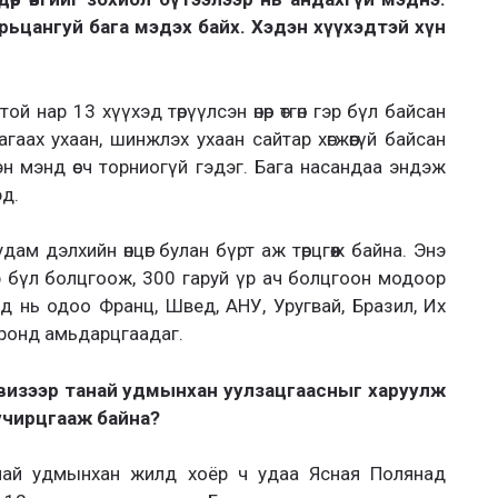
рьцангуй бага мэдэх байх. Хэдэн хүүхэдтэй хүн
 нар 13 хүүхэд төрүүлсэн өнөр өтгөн гэр бүл байсан
агаах ухаан, шинжлэх ухаан сайтар хөгжөөгүй байсан
н мэнд өсч торниогүй гэдэг. Бага насандаа эндэж
эд.
ам дэлхийн өнцөг булан бүрт аж төрцгөөж байна. Энэ
гэр бүл болцгоож, 300 гаруй үр ач болцгоон модоор
д нь одоо Франц, Швед, АНУ, Уругвай, Бразил, Их
оронд амьдарцгаадаг.
левизээр танай удмынхан уулзацгаасныг харуулж
 учирцгааж байна?
най удмынхан жилд хоёр ч удаа Ясная Полянад