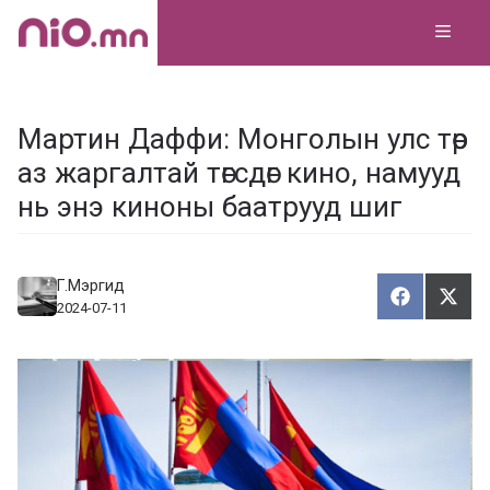
Skip
MEN
to
content
Мартин Даффи: Монголын улс төр
аз жаргалтай төгсдөг кино, намууд
нь энэ киноны баатрууд шиг
Г.Мэргид
Хуваалца
Түг
Х
Т
2024-07-11
у
ү
в
г
а
э
а
э
л
х
ц
а
х