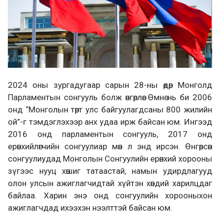
2024 оны зургадугаар сарын 28-ны өдөр Монголд
Парламентын сонгууль болж өнгөрлөө. Өмнө нь би 2006
онд “Монголын төрт улс байгуулагдсаны 800 жилийн
ой”-г тэмдэглэхээр анх удаа ирж байсан юм. Ингээд
2016 онд парламентын сонгууль, 2017 онд
ерөнхийлөгчийн сонгуулиар мөн л энд ирсэн. Өнгөрсөн
сонгуулиудад Монголын Сонгуулийн ерөнхий хорооны
зүгээс нууц хөшиг татаастай, намын удирдлагууд
олон улсын ажиглагчидтай хүйтэн хөндий харилцдаг
байлаа. Харин энэ онд сонгуулийн хорооныхон
ажиглагчдад ихээхэн нээлттэй байсан юм.