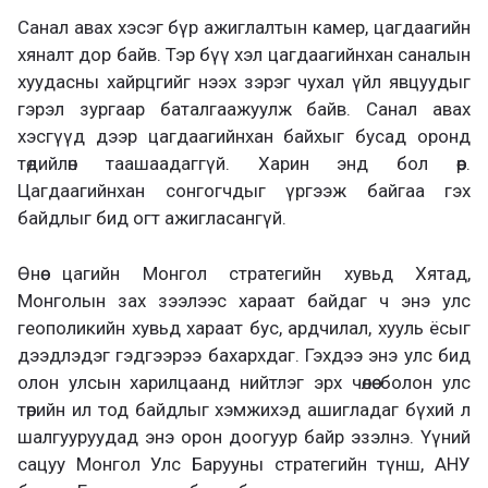
Санал авах хэсэг бүр ажиглалтын камер, цагдаагийн
хяналт дор байв. Тэр бүү хэл цагдаагийнхан саналын
хуудасны хайрцгийг нээх зэрэг чухал үйл явцуудыг
гэрэл зургаар баталгаажуулж байв. Санал авах
хэсгүүд дээр цагдаагийнхан байхыг бусад оронд
төдийлөн таашаадаггүй. Харин энд бол өөр.
Цагдаагийнхан сонгогчдыг үргээж байгаа гэх
байдлыг бид огт ажигласангүй.
Өнөө цагийн Монгол стратегийн хувьд Хятад,
Монголын зах зээлээс хараат байдаг ч энэ улс
геополикийн хувьд хараат бус, ардчилал, хууль ёсыг
дээдлэдэг гэдгээрээ бахархдаг. Гэхдээ энэ улс бид
олон улсын харилцаанд нийтлэг эрх чөлөө болон улс
төрийн ил тод байдлыг хэмжихэд ашигладаг бүхий л
шалгууруудад энэ орон доогуур байр эзэлнэ. Үүний
сацуу Монгол Улс Барууны стратегийн түнш, АНУ