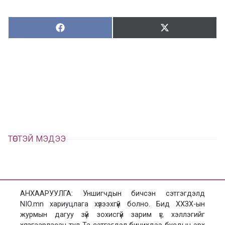
Хуваалцах:
Түгээх:
Х
Т
у
ү
в
г
а
э
а
э
л
х
ц
а
х
ТӨСТЭЙ МЭДЭЭ
АНХААРУУЛГА: Уншигчдын бичсэн сэтгэгдэлд
NIO.mn хариуцлага хүлээхгүй болно. Бид ХХЗХ-ын
журмын дагуу зүй зохисгүй зарим үг, хэллэгийг