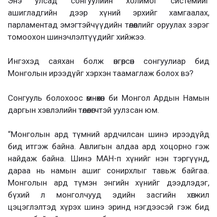
Энэ улсад сонгуулийн холимог системийг
ашигладгийн дээр хүний эрхийг хамгаалах,
парламентад эмэгтэйчүүдийн төлөөллийг оруулах зэрэг
томоохон шинэчлэлтүүдийг хийжээ.
Ингэхэд саяхан болж өнгөрсөн сонгуулиар бид
Монголын ирээдүйг хэрхэн таамаглаж болох вэ?
Сонгууль болохоос өмнөхөн би Монгол Ардын Намын
даргын хэвлэлийн төлөөлөгчтэй уулзсан юм.
“Монголын ард түмний ардчилсан шинэ ирээдүйд
бид итгэж байна. Авлигын алдаа ард хоцорно гэж
найдаж байна. Шинэ МАН-п хүнийг нэн тэргүүнд,
дараа нь намын ашиг сонирхлыг тавьж байгаа.
Монголын ард түмэн энгийн хүнийг дээдлэдэг,
бүхий л монголчууд эдийн засгийн хөгжил
цэцэглэлтэд хүрэх шинэ эринд нэгдээсэй гэж бид