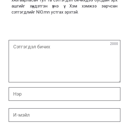
хязгаарласан тул Та сэтгэгдэл бичихдээ бусдын эрх
ашгийг хүндэтгэн үзнэ үү. Хэм хэмжээ зөрчсөн
сэтгэгдлийг NIO.mn устгах эрхтэй.
Сэтгэгдэл
2000
бичих
Нэр
И-
мэйл