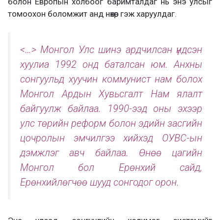
болон Европын холбоог баримталдаг нь энэ улсыг
томоохон боломжит анд нөхөр гэж харуулдаг.
<…> Монгол Улс шинэ ардчилсан үндсэн
хуулиа 1992 онд баталсан юм. Анхны
сонгуульд хуучин коммунист нам болох
Монгол Ардын Хувьсгалт Нам ялалт
байгуулж байлаа. 1990-ээд оны эхээр
улс төрийн реформ болон эдийн засгийн
цочролын эмчилгээ хийхэд ОУВС-ын
дэмжлэг авч байлаа. Өнөө цагийн
Монгол бол Ерөнхий сайд,
Ерөнхийлөгчөө шууд сонгодог орон.