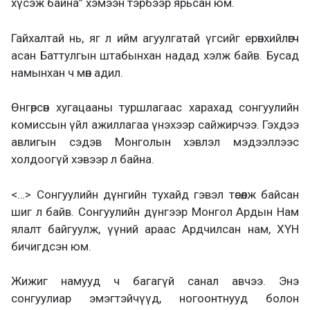
хүсэж байна” хэмээн тэрбээр ярьсан юм.
Гайхалтай нь, яг л ийм агуулгатай үгсийг ерөнхийлөгч
асан Баттулгын штабынхан надад хэлж байв. Бусад
намынхан ч мөн адил.
Өнгөрсөн хугацааны туршлагаас харахад сонгуулийн
комиссын үйл ажиллагаа үнэхээр сайжирчээ. Гэхдээ
авлигын сэдэв Монголын хэвлэл мэдээллээс
холдоогүй хэвээр л байна.
<…> Сонгуулийн дүнгийн тухайд гэвэл төсөөлж байсан
шиг л байв. Сонгуулийн дүнгээр Монгол Ардын Нам
ялалт байгуулж, үүний араас Ардчилсан нам, ХҮН
бичигдсэн юм.
Жижиг намууд ч багагүй санал авчээ. Энэ
сонгуулиар эмэгтэйчүүд, ногоонтнууд болон