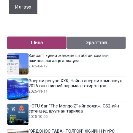
Шинэ
Эрэлттэй
Зэвсэгт хүчний жанжин штабтай хамтын
ажиллагаагаа үргэлжлүүлнэ
2026-04-17
Энержи ресурс ХХК, Чайна энержи компаниуд
2026 оны нүүрсний зарчмаа тохиролцов
2025-11-11
HOTU баг “The MongolZ”-ийг хожиж, CS2-ийн
ертөнцөд шуугиан тарилаа
2025-10-05
“ЭРДЭНЭС ТАВАНТОЛГОЙ” ХК-ИЙН НҮҮРС