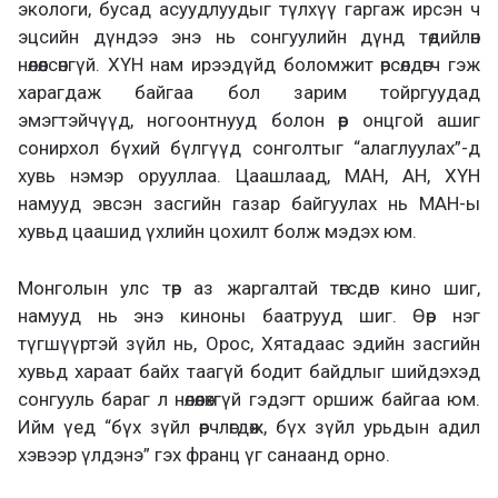
экологи, бусад асуудлуудыг түлхүү гаргаж ирсэн ч
эцсийн дүндээ энэ нь сонгуулийн дүнд төдийлөн
нөлөөлсөнгүй. ХҮН нам ирээдүйд боломжит өрсөлдөгч гэж
харагдаж байгаа бол зарим тойргуудад
эмэгтэйчүүд, ногоонтнууд болон өөр онцгой ашиг
сонирхол бүхий бүлгүүд сонголтыг “алаглуулах”-д
хувь нэмэр орууллаа. Цаашлаад, МАН, АН, ХҮН
намууд эвсэн засгийн газар байгуулах нь МАН-ы
хувьд цаашид үхлийн цохилт болж мэдэх юм.
Монголын улс төр аз жаргалтай төгсдөг кино шиг,
намууд нь энэ киноны баатрууд шиг. Өөр нэг
түгшүүртэй зүйл нь, Орос, Хятадаас эдийн засгийн
хувьд хараат байх таагүй бодит байдлыг шийдэхэд
сонгууль бараг л нөлөөлөхгүй гэдэгт оршиж байгаа юм.
Ийм үед “бүх зүйл өөрчлөгдөж, бүх зүйл урьдын адил
хэвээр үлдэнэ” гэх франц үг санаанд орно.