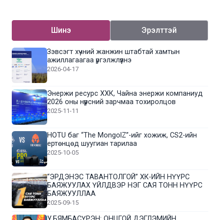
Шинэ
Эрэлттэй
Зэвсэгт хүчний жанжин штабтай хамтын
ажиллагаагаа үргэлжлүүлнэ
2026-04-17
Энержи ресурс ХХК, Чайна энержи компаниуд
2026 оны нүүрсний зарчмаа тохиролцов
2025-11-11
HOTU баг “The MongolZ”-ийг хожиж, CS2-ийн
ертөнцөд шуугиан тарилаа
2025-10-05
“ЭРДЭНЭС ТАВАНТОЛГОЙ” ХК-ИЙН НҮҮРС
БАЯЖУУЛАХ ҮЙЛДВЭР НЭГ САЯ ТОНН НҮҮРС
БАЯЖУУЛЛАА
2025-09-15
У.БЯМБАСҮРЭН: ОНЦГОЙ ДЭГЛЭМИЙН