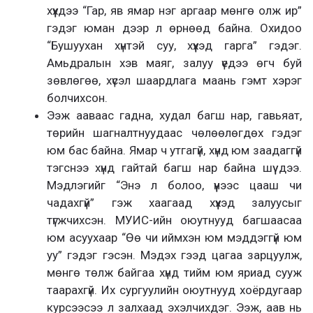
хүүхдээ “Гар, яв ямар нэг аргаар мөнгө олж ир”
гэдэг юман дээр л өрнөөд байна. Охидоо
“Бушуухан хүнтэй суу, хүүхэд гарга” гэдэг.
Амьдралын хэв маяг, залуу үедээ өгч буй
зөвлөгөө, хүсэл шаардлага маань гэмт хэрэг
болчихсон.
Ээж ааваас гадна, худал багш нар, гавьяат,
төрийн шагналтнуудаас чөлөөлөгдөх гэдэг
юм бас байна. Ямар ч утгагүй, хүнд юм заадаггүй
тэгснээ хүнд гайтай багш нар байна шүү дээ.
Мэдлэгийг “Энэ л болоо, үүнээс цааш чи
чадахгүй” гэж хаагаад хүүхэд залуусыг
түгжчихсэн. МУИС-ийн оюутнууд багшаасаа
юм асуухаар “Өө чи иймхэн юм мэддэггүй юм
уу” гэдэг гэсэн. Мэдэх гээд цагаа зарцуулж,
мөнгө төлж байгаа хүнд тийм юм яриад сууж
таарахгүй. Их сургуулийн оюутнууд хоёрдугаар
курсээсээ л залхаад эхэлчихдэг. Ээж, аав нь