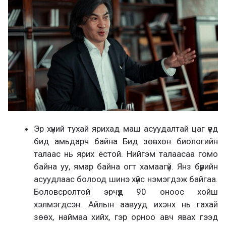
а
х
Эр хүний тухай ярихад маш асуудалтай цаг үед
бид амьдарч байна Бид зөвхөн биологийн
талаас нь ярих ёстой. Нийгэм талаасаа гомо
байна уу, ямар байна огт хамаагүй. Янз бүрийн
асуудлаас болоод шинэ хүйс нэмэгдэж байгаа.
Боловсролтой эрчүүд 90 оноос хойш
хэлмэгдсэн. Айлын аавууд ихэнх нь гахай
зөөх, наймаа хийх, гэр орноо авч явах гээд