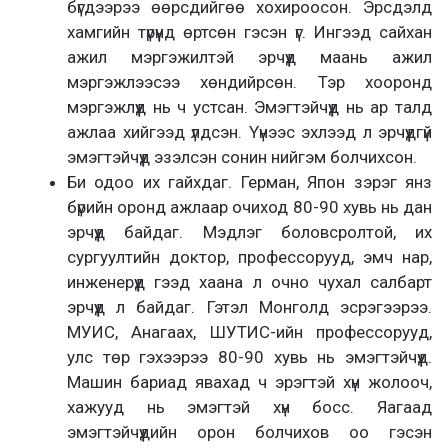
бүгдээрээ өөрсдийгөө хохироосон. Эрсдэлд
хамгийн түрүүнд өртсөн гэсэн үг. Ингээд сайхан
ажил мэргэжилтэй эрчүүд маань ажил
мэргэжлээсээ хөндийрсөн. Тэр хооронд
мэргэжлүүд нь ч устсан. Эмэгтэйчүүд нь ар талд
ажлаа хийгээд үлдсэн. Үүнээс эхлээд л эрчүүдгүй
эмэгтэйчүүд эзэлсэн сонин нийгэм болчихсон.
Би одоо их гайхдаг. Герман, Япон зэрэг янз
бүрийн оронд ажлаар очиход 80-90 хувь нь дан
эрчүүд байдаг. Мэдлэг боловсролтой, их
сургуултийн доктор, профессорууд, эмч нар,
инженерүүд гээд хаана л очно чухал салбарт
эрчүүд л байдаг. Гэтэл Монголд эсрэгээрээ.
МУИС, Анагаах, ШУТИС-ийн профессорууд,
улс төр гэхээрээ 80-90 хувь нь эмэгтэйчүүд.
Машин бариад явахад ч эрэгтэй хүн жолооч,
хажууд нь эмэгтэй хүн босс. Яагаад
эмэгтэйчүүдийн орон болчихов оо гэсэн