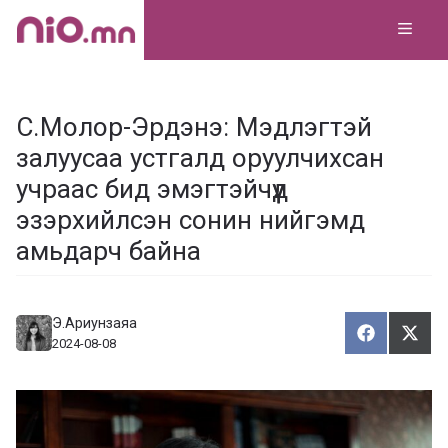
Skip
MEN
to
content
С.Молор-Эрдэнэ: Мэдлэгтэй
залуусаа устгалд оруулчихсан
учраас бид эмэгтэйчүүд
эзэрхийлсэн сонин нийгэмд
амьдарч байна
Э.Ариунзаяа
Хуваалца
Түгэ
Х
Т
2024-08-08
у
в
г
а
э
а
э
л
х
ц