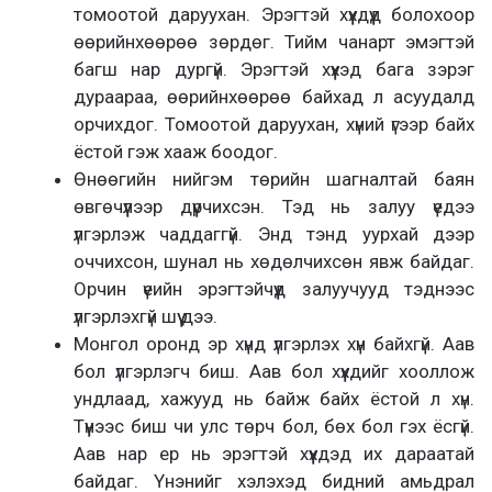
томоотой даруухан. Эрэгтэй хүүхдүүд болохоор
өөрийнхөөрөө зөрдөг. Тийм чанарт эмэгтэй
багш нар дургүй. Эрэгтэй хүүхэд бага зэрэг
дураараа, өөрийнхөөрөө байхад л асуудалд
орчихдог. Томоотой даруухан, хүний үгээр байх
ёстой гэж хааж боодог.
Өнөөгийн нийгэм төрийн шагналтай баян
өвгөчүүлээр дүүрчихсэн. Тэд нь залуу үедээ
үлгэрлэж чаддаггүй. Энд тэнд уурхай дээр
оччихсон, шунал нь хөдөлчихсөн явж байдаг.
Орчин үеийн эрэгтэйчүүд залуучууд тэднээс
үлгэрлэхгүй шүү дээ.
Монгол оронд эр хүнд үлгэрлэх хүн байхгүй. Аав
бол үлгэрлэгч биш. Аав бол хүүхдийг хооллож
ундлаад, хажууд нь байж байх ёстой л хүн.
Түүнээс биш чи улс төрч бол, бөх бол гэх ёсгүй.
Аав нар ер нь эрэгтэй хүүхдэд их дараатай
байдаг. Үнэнийг хэлэхэд бидний амьдрал