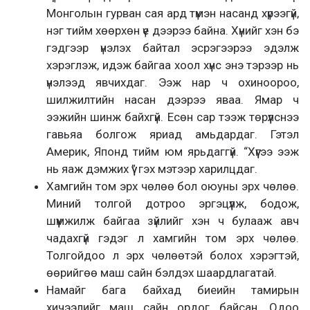
Монголын гурван сая ард түмэн насанд хүрээгүй,
нэг тийм хөөрхөн үе дээрээ байна. Хүнийг хэн бэ
гэдгээр үнэлэх байтал эсрэгээрээ эдэлж
хэрэглэж, идэж байгаа хоол хүнс энэ тэрээр нь
үнэлээд явчихдаг. Ээж нар ч охиноороо,
шилжилтийн насан дээрээ яваа. Ямар ч
ээжийн шинж байхгүй. Есөн сар тээж төрүүлснээ
гавьяа болгож яриад амьдардаг. Гэтэл
Америк, Японд тийм юм ярьдаггүй. “Хүүгээ ээж
нь яаж дэмжих үү” гэх мэтээр харилцдаг.
Хамгийн том эрх чөлөө бол оюуны эрх чөлөө.
Миний толгой дотроо эргэцүүлж, бодож,
шүүмжилж байгаа зүйлийг хэн ч булааж авч
чадахгүй гэдэг л хамгийн том эрх чөлөө.
Толгойдоо л эрх чөлөөтэй болох хэрэгтэй,
өөрийгөө маш сайн бэлдэх шаардлагатай.
Намайг бага байхад биеийн тамирын
хичээлийг маш сайн ордог байсан. Одоо