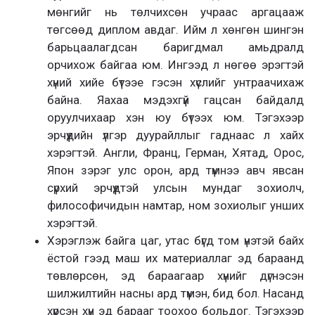
мөнгийг нь төлчихсөн учраас аргацааж
төгсөөд диплом авдаг. Ийм л хөнгөн шингэн
барьцаалагдсан баригдмал амьдралд
орчихож байгаа юм. Ингээд л нөгөө эрэгтэй
хүний хийе бүтээе гэсэн хүслийг унтраачихаж
байна. Яахаа мэдэхгүй гацсан байдалд
оруулчихаар хэн юу бүтээх юм. Тэгэхээр
эрчүүдийн үлгэр дуурайллыг гаднаас л хайх
хэрэгтэй. Англи, Франц, Герман, Хятад, Орос,
Япон зэрэг улс орон, ард түмнээ авч явсан
сүрхий эрчүүдтэй улсын мундаг зохиолч,
философичидын намтар, ном зохиолыг унших
хэрэгтэй.
Хэрэглэж байга цаг, утас бүгд том үнэтэй байх
ёстой гээд маш их материаллаг эд бараанд
төвлөрсөн, эд бараагаар хүнийг дүгнэсэн
шилжилтийн насны ард түмэн, бид бол. Насанд
хүрсэн хүн эд барааг тоохоо больдог. Тэгэхээр