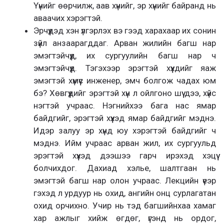
Үүнийг өөрчилж, аав хүнийг, эр хүнийг байранд нь
аваачих хэрэгтэй.
Эрчүүдэд хэн үлгэрлэх вэ гээд харахаар их сонин
зүйл анзаарагддаг. Арван жилийн багш нар
эмэгтэйчүүд, их сургуулийн багш нар ч
эмэгтэйчүүд. Тэгэхээр эрэгтэй хүүхдийг яаж
эмэгтэй хүмүүс инженер, эмч болгож чадах юм
бэ? Хөвгүүдийг эрэгтэй хүн л ойлгоно шүү дээ, хүйс
нэгтэй учраас. Нэгнийхээ бага нас ямар
байдгийг, эрэгтэй хүүхэд ямар байдгийг мэднэ.
Идэр залуу эр хүнд юу хэрэгтэй байдгийг ч
мэднэ. Ийм учраас арван жил, их сургуульд
эрэгтэй хүүхэд дээшээ гарч ирэхэд хэцүү
болчихдог. Дахиад хэлье, шалтгаан нь
эмэгтэй багш нар олон учраас. Лекцийн үеэр
гэхэд л урдуур нь охид, ангийн онц сурлагатан
охид орчихно. Учир нь тэд багшийнхаа хамаг
хар ажлыг хийж өгдөг, үгэнд нь ордог,