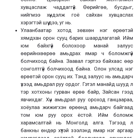
хувцаслаж чаддаггүй. Өөрийгөө, бусдыг,
нийгмээ хүндэлж гоё сайхан хувцаслах
хэрэгтэй шүү дээ, уг нь.
Улаанбаатар хотод зөвхөн нэг өрөөтэй
хямдхан орон сууц барих шаардлагатай. Ийм
юм байхгүй болохоор манай залуус
өөрийнхөөрөө амьдрах ямар ч боломжгүй
болчихоод байна. Заавал гэртээ байхаас өөр
сонголтгүй болчихоод байна. Олон улсад нэг
өрөөтэй орон сууц их. Тэнд залуус нь амьдарч
үзээд амьдрал руу ордог. Гэтэл манайд шууд л
тэр хотхоны гурван өрөө байр, Зайсан гээд
явчихдаг. Хүн амьдрал руу ороход ганцаараа,
хоёулаа жижигхэн өрөөнд амьдарч байгаад
том юм руу орох ёстой. Ийм боломж
харамсалтай нь Монголд алга. Тэгээд л
банкны өндөр хүүтэй зээлэнд ямар нэг аргаар
хамрагдаад соёлтой боолчлолд орчихдог.