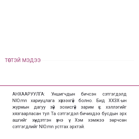
в
г
а
э
а
э
л
х
ц
а
х
ТӨСТЭЙ МЭДЭЭ
АНХААРУУЛГА: Уншигчдын бичсэн сэтгэгдэлд
NIO.mn хариуцлага хүлээхгүй болно. Бид ХХЗХ-ын
журмын дагуу зүй зохисгүй зарим үг, хэллэгийг
хязгаарласан тул Та сэтгэгдэл бичихдээ бусдын эрх
ашгийг хүндэтгэн үзнэ үү. Хэм хэмжээ зөрчсөн
сэтгэгдлийг NIO.mn устгах эрхтэй.