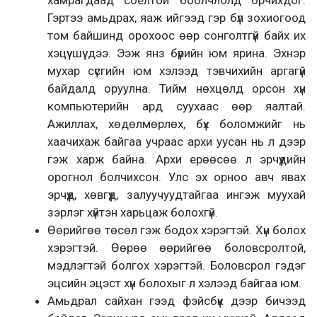
Гэртээ амьдрах, яаж ийгээд гэр бүл зохиогоод
том байшинд орохоос өөр сонголтгүй байх их
хэцүү шүү дээ. Ээж янз бүрийн юм ярина. Эхнэр
мухар сүсгийн юм хэлээд тэвчихийн аргагүй
байдалд оруулна. Тийм нөхцөлд орсон хүн
компьютерийн ард суухаас өөр яалтай.
Ажиллах, хөдөлмөрлөх, бүх боломжийг нь
хаачихаж байгаа учраас архи уусан нь л дээр
гэж харж байна. Архи ерөөсөө л эрчүүдийн
орогнол болчихсон. Улс эх орноо авч явах
эрчүүд, хөвгүүд, залуучуудтайгаа ингэж муухай
зэрлэг хүйтэн харьцаж болохгүй.
Өөрийгөө төсөл гэж бодох хэрэгтэй. Хүн болох
хэрэгтэй. Өөрөө өөрийгөө боловсролтой,
мэдлэгтэй болгох хэрэгтэй. Боловсрол гэдэг
эцсийн эцэст хүн болохыг л хэлээд байгаа юм.
Амьдрал сайхан гээд фэйсбүүк дээр бичээд