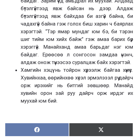
байдаг. Зарим үед амьдрал их муухай. Алдаад
бүтэлгүйтээд явж байсан нь дээр. Алдаж
бүтэлгүйтээд явж байхдаа би азгүй байна, би
чадахгүй байна гэж голох биш харин ч баярлах
хэрэгтэй. “Тэр ямар мундаг юм бэ, би тэрэн
шиг тийм юм хийх байж” гэж амаа барих бүр
хэрэггүй. Манайханд амаа барьдаг нэг юм
байдаг. Ерөөсөө л сонгосон замдаа үнэнч,
алдаж онож түүнээсээ суралцаж байх хэрэгтэй.
Хамгийн хэцүү нь тойрон хүрээлж байгаа хүмүүс.
Хувийнхаа, өөрийнхөө хүсэл эрмэлэзэл рүү дайрч
орж ирэхийг нь битгий зөвшөөр. Манайд
хувийн орон зай руу дайрч орж ирдэг их
муухай юм бий.
Хуваалцах:
Түгээх:
Х
Т
у