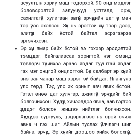
асуултын хариу маш тодорхой. 90 онд мэдлэг
боловсролтой залуучууд устгалд орж,
сахилгагүй, хулигаан эвгүй эрчүүдийн цаг үе мөн
тэр үеэс эхэлсэн. Зүй нь эрэгтэй хүн тээр дээр,
элитүүд байх ёстой байтал эсрэгээрээ
эргэчихсэн.
Эр хүн ямар байх ёстой вэ гэхээр эрсдэлтэй
тэмцдэг, байгалиасаа зоригтой, нэг юманд
төвлөрч түүнийхээ араас явдаг тууштай явдаг
гэх мэт онцгой онцлогтой. Бүх салбарт эр хүний
энэ зан чанар маш хэрэгтэй байдаг. Ялангуяа
улс төрд. Тэд улс эх орныг авч явах ёстой.
Гэтэл өнөө цаг хулчгар, ажилгүй эрчүүдийг бий
болгочихсон. Хүүхдүүд хичээлдээ явна, аав гэртээ
үлддэг болсон жишээ нийтлэг болчихсон.
Хүүхдүүдээ сургууль, цэцэрлэгээс нь орой очиж
авна ч гэх шиг. Айлын туслах үйлчлэгч шиг
байна, эрчүүд. Эр хүнийг доошоо хийж болохгүй.