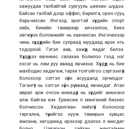
хажуудаа талбайтай сургууль цөөхөн шүү дээ.
Байсан талбай дээр оффис, барилга, орон сууц
барьчихсан. Ингээд эрэгтэй хүүхдийн спорт
хийх, биеийн тамираар хичээллэх, биеэ
хөгжүүлэх боломжийг нь хаачихсан. Ингэчихээр
чинь хүүхдүүдийн бие сулраад муудаад ирэх нть
тодорхой. Гэтэл аав, ээжүүд яадаг билээ.
Хүүхдүүдээ өвчнөөс салахаа болилоо гээд нэг
хэсэг нь лам руу аваад явчихна. Хүүхдүүд нь бие
махбодио хөдөгөж, тархи толгойгоо сэргээхгүй
болохоор сэтгэл зүйн асуудалд орчихдог.
Тэгэнгүүт нь сэтгэл зүйч рүү аваад явчихдаг. Атал
аврал эрж очсон өнөөдүүл нь хүүхдийг жинхэнэ
алж байгаа юм. Ерөөсөө л мөнгөний бизнес
болчихсон. Хөдөлгөөн хийхгүй болохоор
таргална, түүнийгээ нууж тамирын хувцас
өмсөнө, хөгшрөөд ирэхээр дээлээ л өмсдөг
болно. Цэвэрхэн сайхан жентэлмен