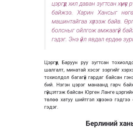
цэргүүд хил даван зугтсан хүмүүс
байжээ. Харин Хансыг нөгө
машинтайгаа хүлээж байв. Өрг
болсныг ойлгож амжаагүй байх
гэдэг. Энэ үйл явдал ердөө з
Цэргүүд Баруун руу зугтсан тохиолдо
шалгалт, минатай хэсэг зэргийг хэрх
тохиолдол багагүй гардаг байсан гэн
бий. Нэгэн цэрэг манаанд гарч байх 
гүйцэтгэж байсан Юрген Ланге цэргийн
төлөө хатуу шийтгэл хүлээнэ гэдгээ 
гэдэг.
Берлиний хан