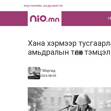
Skip
мэргэжлийн, мэдрэмжтэй
to
content
НҮ
Хана хэрмээр тусгаар
амьдралын төлөөх тэмцэл
Г.Мэргид
2024-08-09