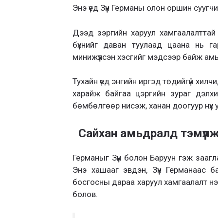
Энэ үед Зүүн Германы олон оршин сууг
Дээд зэргийн харуул хамгаалалттай 
бүхнийг даван туулаад цаана нь гар
минижүүлсэн хэсгийг мэдсээр байж ам
Тухайн үед энгийн иргэд төдийгүй хилч
харайж байгаа цэргийн зураг дэлхи
бөмбөлгөөр нисэж, ханан доогуур нүх 
Сайхан амьдралд тэмүүл
Германыг Зүүн болон Баруун гэж зааг
Энэ хашааг эвдэн, Зүүн Германаас ба
босгосны дараа харуул хамгаалалт нэн
болов.