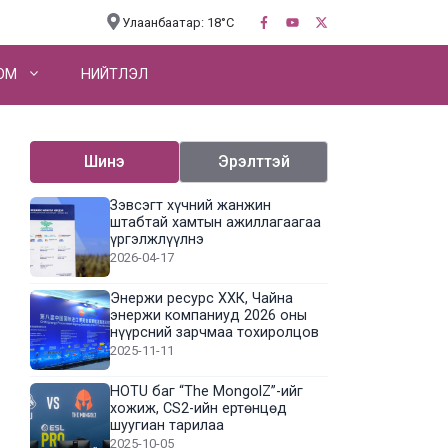
Улаанбаатар: 18°C
OM
НИЙТЛЭЛ
Шинэ
Эрэлттэй
Зэвсэгт хүчний жанжин
штабтай хамтын ажиллагаагаа
үргэлжлүүлнэ
2026-04-17
Энержи ресурс ХХК, Чайна
энержи компаниуд 2026 оны
нүүрсний зарчмаа тохиролцов
2025-11-11
HOTU баг “The MongolZ”-ийг
хожиж, CS2-ийн ертөнцөд
шуугиан тарилаа
2025-10-05