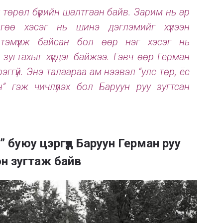
х төрөл бүрийн шалтгаан байв. Зарим нь ар
өгөө хэсэг нь шинэ дэглэмийг хүлээн
тэмүүлж байсан бол өөр нэг хэсэг нь
зугтахыг хүсдэг байжээ. Гэвч өөр Герман
эггүй. Энэ талаараа ам нээвэл “улс төр, ёс
” гэж чичлүүлэх бол Баруун руу зугтсан
нь” буюу цэргүүд Баруун Герман руу
эн зугтаж байв