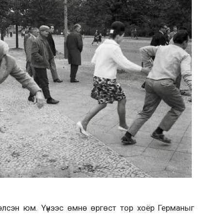
лсэн юм. Үүнээс өмнө өргөст тор хоёр Германыг