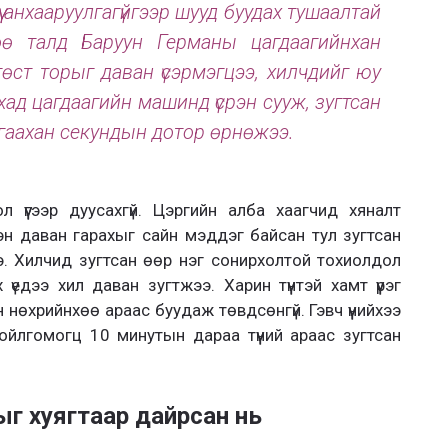
 рүү анхааруулгагүйгээр шууд буудах тушаалтай
ө талд Баруун Германы цагдаагийнхан
өст торыг даван үсэрмэгцээ, хилчдийг юу
ад цагдаагийн машинд үсрэн сууж, зугтсан
ургаахан секундын дотор өрнөжээ.
л үүгээр дуусахгүй. Цэргийн алба хаагчид хяналт
эн даван гарахыг сайн мэддэг байсан тул зугтсан
э. Хилчид зугтсан өөр нэг сонирхолтой тохиолдол
үедээ хил даван зугтжээ. Харин түүнтэй хамт үүрэг
 нөхрийнхөө араас буудаж төвдсөнгүй. Гэвч үүнийхээ
ойлгомогц 10 минутын дараа түүний араас зугтсан
ыг хуягтаар дайрсан нь