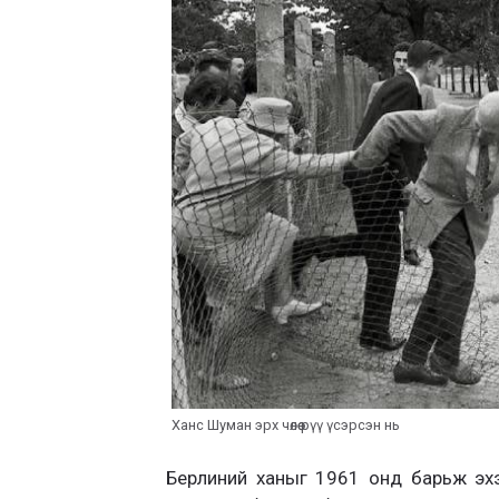
Ханс Шуман эрх чөлөө рүү үсэрсэн нь
Берлиний ханыг 1961 онд барьж эхэ