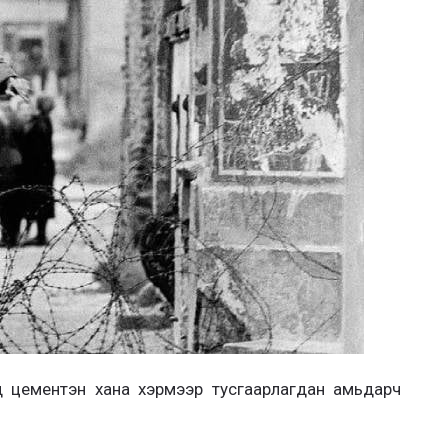
 цементэн хана хэрмээр тусгаарлагдан амьдарч