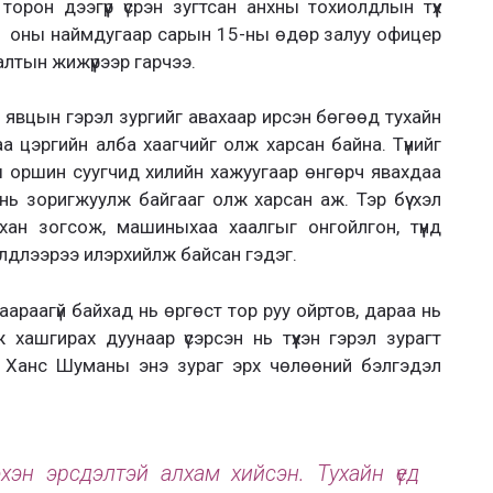
рон дээгүүр үсрэн зугтсан анхны тохиолдлын түүх
1 оны наймдугаар сарын 15-ны өдөр залуу офицер
тын жижүүрээр гарчээ.
явцын гэрэл зургийг авахаар ирсэн бөгөөд тухайн
аа цэргийн алба хаагчийг олж харсан байна. Түүнийг
 оршин суугчид хилийн хажуугаар өнгөрч явахдаа
 нь зоригжуулж байгааг олж харсан аж. Тэр бүү хэл
хан зогсож, машиныхаа хаалгыг онгойлгон, түүнд
йлдлээрээ илэрхийлж байсан гэдэг.
аараагүй байхад нь өргөст тор руу ойртов, дараа нь
 хашгирах дуунаар үсэрсэн нь түүхэн гэрэл зурагт
н Ханс Шуманы энэ зураг эрх чөлөөний бэлгэдэл
эхэн эрсдэлтэй алхам хийсэн. Тухайн үед