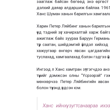
зааглаж байсан бөгөөд энэ өргөст то
дэлхий даяар алдаршиж байлаа. 196
Ханс Шуман ханын барилгын хамгаалал
Харин Петер Ляйбинг ханын барилгын 
үед тэдний зүг хачирхалтай харж байг
ажиглаж байх зуураа Баруун Германы
түр саатан, шийдэмгий үйлдэл хийхэд
хажуугаар өнгөрч явсан цагдаагийн
туслахад, хамгаалахад бэлэн гэдгээ ү
Ингээд л Ханс хамтран зүтгэгчдээ анз
түүнийг дэмжсэн олны “Үсрээрэй” гэж
мөнхөрчээ. Петер Ляйбингийн авса
болон түүхэнд үлдсэн юм.
Ханс ийнхүү зугтсанаараа ихэ