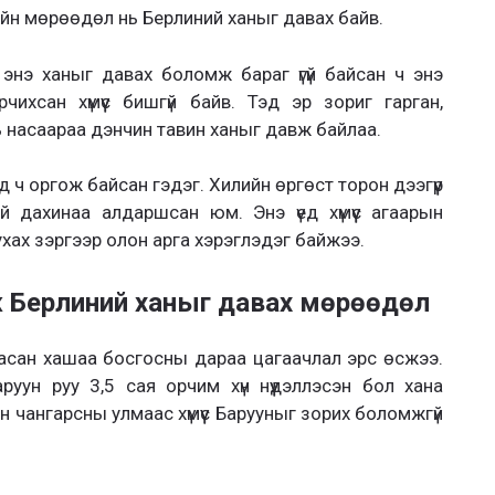
чийн мөрөөдөл нь Берлиний ханыг давах байв.
энэ ханыг давах боломж бараг үгүй байсан ч энэ
чихсан хүмүүс бишгүй байв. Тэд эр зориг гарган,
ь насаараа дэнчин тавин ханыг давж байлаа.
ид ч оргож байсан гэдэг. Хилийн өргөст торон дээгүүр
й дахинаа алдаршсан юм. Энэ үед хүмүүс агаарын
ухах зэргээр олон арга хэрэглэдэг байжээ.
ж Берлиний ханыг давах мөрөөдөл
ласан хашаа босгосны дараа цагаачлал эрс өсжээ.
руун руу 3,5 сая орчим хүн нүүдэллэсэн бол хана
 чангарсны улмаас хүмүүс Барууныг зорих боломжгүй