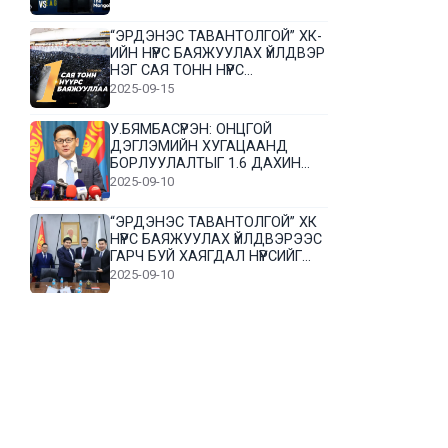
“ЭРДЭНЭС ТАВАНТОЛГОЙ” ХК-
ИЙН НҮҮРС БАЯЖУУЛАХ ҮЙЛДВЭР
НЭГ САЯ ТОНН НҮҮРС
БАЯЖУУЛЛАА
2025-09-15
У.БЯМБАСҮРЭН: ОНЦГОЙ
ДЭГЛЭМИЙН ХУГАЦААНД
БОРЛУУЛАЛТЫГ 1.6 ДАХИН
НЭМЭГДҮҮЛЭВ
2025-09-10
“ЭРДЭНЭС ТАВАНТОЛГОЙ” ХК
НҮҮРС БАЯЖУУЛАХ ҮЙЛДВЭРЭЭС
ГАРЧ БУЙ ХАЯГДАЛ НҮҮРСИЙГ
ДАХИН БОЛОВСРУУЛНА
2025-09-10
Л.Гүндалай: Дүр эсгэсэн худал
хуурмагтай эвлэрч чаддаггүй
нь миний алдаа байж магадгүй
2025-09-05
ЦОГТЦЭЦИЙ СУМЫН ЦАГААН-
ОВОО, СИЙРСТ БАГИЙН
ИРГЭДИЙН ТӨЛӨӨЛӨЛ НҮҮРС