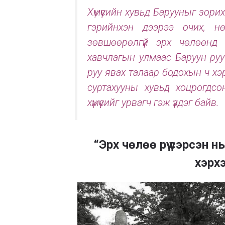
Хүмүүсийн хувьд Барууныг зори
гэрийнхэн дээрээ очих, н
зөвшөөрөлгүй эрх чөлөөнд 
хавчлагын улмаас Баруун руу 
руу явах талаар бодохын ч хэр
суртахууны хувьд хоцрогдсон
хүмүүсийг урвагч гэж үздэг байв.
“Эрх чөлөө рүү үсэрсэн 
хэрх