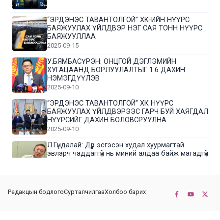
“ЭРДЭНЭС ТАВАНТОЛГОЙ” ХК-ИЙН НҮҮРС
БАЯЖУУЛАХ ҮЙЛДВЭР НЭГ САЯ ТОНН НҮҮРС
БАЯЖУУЛЛАА
2025-09-15
У.БЯМБАСҮРЭН: ОНЦГОЙ ДЭГЛЭМИЙН
ХУГАЦААНД БОРЛУУЛАЛТЫГ 1.6 ДАХИН
НЭМЭГДҮҮЛЭВ
2025-09-10
“ЭРДЭНЭС ТАВАНТОЛГОЙ” ХК НҮҮРС
БАЯЖУУЛАХ ҮЙЛДВЭРЭЭС ГАРЧ БУЙ ХАЯГДАЛ
НҮҮРСИЙГ ДАХИН БОЛОВСРУУЛНА
2025-09-10
Л.Гүндалай: Дүр эсгэсэн худал хуурмагтай
эвлэрч чаддаггүй нь миний алдаа байж магадгүй
2025-09-05
ЦОГТЦЭЦИЙ СУМЫН ЦАГААН-ОВОО, СИЙРСТ
Редакцын бодлого
Сурталчилгаа
Холбоо барих
БАГИЙН ИРГЭДИЙН ТӨЛӨӨЛӨЛ НҮҮРС
БАЯЖУУЛАХ ҮЙЛДВЭРТЭЙ ТАНИЛЦЛАА
2025-09-01