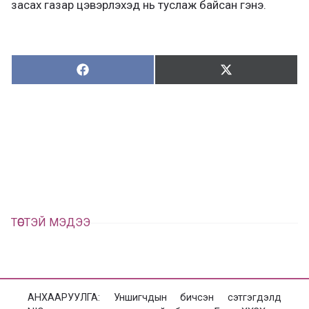
засах газар цэвэрлэхэд нь туслаж байсан гэнэ.
Хуваалцах:
Түгээх:
Х
Т
у
в
г
а
э
а
э
л
х
ц
а
х
ТӨСТЭЙ МЭДЭЭ
АНХААРУУЛГА: Уншигчдын бичсэн сэтгэгдэлд