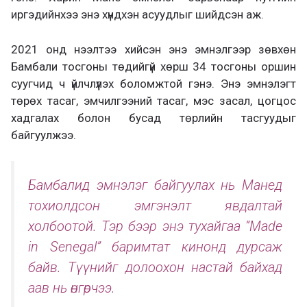
иргэдийнхээ энэ хүндхэн асуудлыг шийдсэн аж.
2021 онд нээлтээ хийсэн энэ эмнэлгээр зөвхөн
Бамбали тосгоны төдийгүй хөрш 34 тосгоны оршин
суугчид ч үйлчлүүлэх боломжтой гэнэ. Энэ эмнэлэгт
төрөх тасаг, эмчилгээний тасаг, мэс засал, цогцос
хадгалах болон бусад төрлийн тасгуудыг
байгуулжээ.
Бамбалид эмнэлэг байгуулах нь Манед
тохиолдсон эмгэнэлт явдалтай
холбоотой. Тэр бээр энэ тухайгаа “Made
in Senegal” баримтат кинонд дурсаж
байв. Түүнийг долоохон настай байхад
аав нь өнгөрчээ.