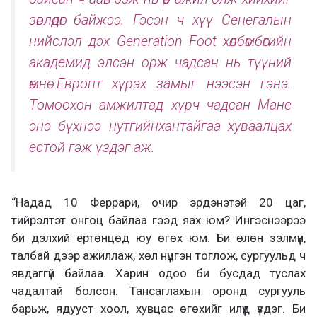
зөвлөдөг байжээ. Гэсэн ч хүү Сенегалын
нийслэл дэх Generation Foot хөлбөмбөгийн
академид элсэн орж чадсан нь түүний
өмнө Европт хүрэх замыг нээсэн гэнэ.
Томоохон амжилтад хүрч чадсан Мане
энэ бүхнээ нутгийнхантайгаа хуваалцах
ёстой гэж үздэг аж.
“Надад 10 Феррари, очир эрдэнэтэй 20 цаг,
тийрэлтэт онгоц байлаа гээд яах юм? Ингэснээрээ
би дэлхий ертөнцөд юу өгөх юм. Би өлөн зэлмүүн,
талбай дээр ажиллаж, хөл нүцгэн тоглож, сургуульд ч
явдаггүй байлаа. Харин одоо би бусдад туслах
чадалтай болсон. Тансаглахын оронд сургууль
барьж, ядууст хоол, хувцас өгөхийг илүүд үздэг. Би