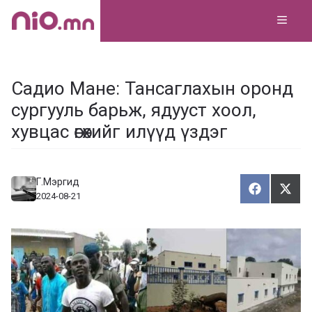
Skip
MEN
to
content
Садио Мане: Тансаглахын оронд
сургууль барьж, ядууст хоол,
хувцас өгөхийг илүүд үздэг
Г.Мэргид
Хуваалца
Түгэ
Х
Т
2024-08-21
у
в
г
а
э
а
э
л
х
ц
а
х