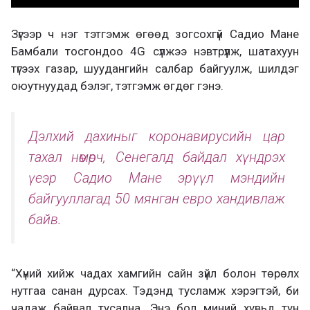
Зүгээр ч нэг тэтгэмж өгөөд зогсохгүй Садио Мане
Бамбали тосгондоо 4G сүлжээ нэвтрүүлж, шатахуун
түгээх газар, шуудангийн салбар байгуулж, шилдэг
оюутнуудад бэлэг, тэтгэмж өгдөг гэнэ.
Дэлхий дахиныг коронавирусийн цар
тахал нөмөрч, Сенегалд байдал хүндрэх
үеэр Садио Мане эрүүл мэндийн
байгууллагад 50 мянган евро хандивлаж
байв.
“Хүний хийж чадах хамгийн сайн зүйл болон төрөлх
нутгаа санан дурсах. Тэдэнд тусламж хэрэгтэй, би
чадаж байвал тусална. Энэ бол миний хувьд тун