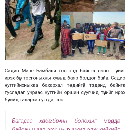
Садио Мане Бамбали тосгонд байнга очно. Түүнийг
ирэх бүр тосгоныхны хувьд баяр болдог байв. Садио
нутгийнхныхаа бахархал төдийгүй тэдэнд байнга
тусладаг учраас нутгийн оршин суугчид түүнийг ирэх
бүрийд талархан угтдаг аж.
Багадаа хөлбөмбөгчин болохыг мөрөөддөг
байсан ч аав ээж нь өөр ажил олж хийхийг