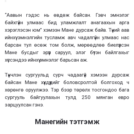
“Аавын гэдэс нь өвдөж байсан. Гэвч эмнэлэг
байхгүйн улмаас бид уламжлалт анагаахын арга
хэрэглэсэн юм” хэмээн Мане дурсаж байв. Түүний аав
ийнхүү эмнэлгийн тусламж авч чадалгүйн улмаас нас
барсан тул өсөж том болж, мөрөөдлөө биелүүлсэн
Мане бусдыг эрүүл саруул, элэг бүтэн байлгахыг
хүссэндээ ийнхүү эмнэлэг барьсан аж.
Түүнчлэн сургуульд сурч чадаагүй хэмээн дурсаж
байсан Мане хүүхдүүдийг боловсролтой болгоход ч
хөрөнгө оруулжээ. Тэр бээр төрөлх тосгондоо бага
сургууль байгуулахын тулд 250 мянган евро
зарцуулсан гэнэ.
Манегийн тэтгэмж