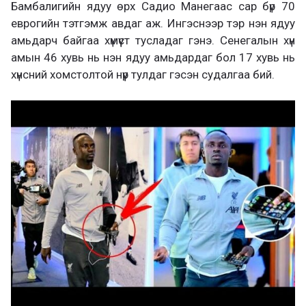
Бамбалигийн ядуу өрх Садио Манегаас сар бүр 70
еврогийн тэтгэмж авдаг аж. Ингэснээр тэр нэн ядуу
амьдарч байгаа хүмүүст тусладаг гэнэ. Сенегалын хүн
амын 46 хувь нь нэн ядуу амьдардаг бол 17 хувь нь
хүнсний хомстолтой нүүр тулдаг гэсэн судалгаа бий.