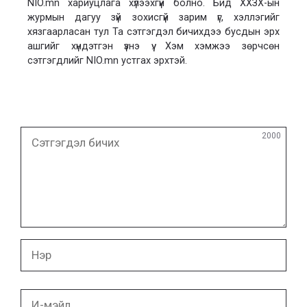
NIO.mn хариуцлага хүлээхгүй болно. Бид ХХЗХ-ын
журмын дагуу зүй зохисгүй зарим үг, хэллэгийг
хязгаарласан тул Та сэтгэгдэл бичихдээ бусдын эрх
ашгийг хүндэтгэн үзнэ үү. Хэм хэмжээ зөрчсөн
сэтгэгдлийг NIO.mn устгах эрхтэй.
Сэтгэгдэл
2000
бичих
Нэр
И-