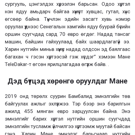
сургууль, цэнгэлдэх хүрээлэн барьсан. Одоо хүртэл
нэн ядуу амьдарч байгаа хүмүүст хувцас, гутал, хүнс
өгсөөр байна. Түүнчлэн эдийн засагт хувь нэмэр
оруулах үүднээс Сенегалын хамгийн ядуу буурай бүсийн
оршин суугчдад сард 70 евро өгдөг. Надад тансаг
машин, байшин гайхуулаад байх шаардлагагүй ээ.
Харин нутгийн миньв хүмүүс надад олдсон эд баялгаас
багахан ч гэсэн хүртээсэй гэж хүсдэг” хэмээн Мане
TeleDakar-т өгсөн ярилцлагадаа өгүүлж байв. .
Дэд бүтцэд хөрөнгө оруулдаг Мане
2019 онд төрөлх суурин Бамбалид эмнэлгийн төв
байгуулах ажлыг эхлүүлжээ. Тэр бээр энэ барилгын
ажилд 455 мянган евро зарцуулсан байна. Энэ
эмнэлгийг барих хүртэл нутгийн оршин суугчдад
эмнэлгийн тусламж үйлчилгээ хүртээмж муутай байсан
гэнэ. Харин Мане эмнэлэг барьснаар нутгийн