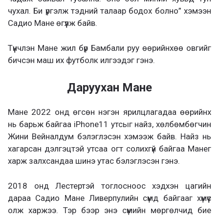
чухал. Би үргэлж тэдний талаар бодох болно” хэмээн
Садио Мане өгүүлж байв.
Түүнчлэн Мане жил бүр Бамбали руу өөрийнхөө овгийг
бичсэн маш их футболк илгээдэг гэнэ.
Даруухан Мане
Мане 2022 онд өгсөн нэгэн ярилцлагадаа өөрийнх
нь барьж байгаа iPhone11 утсыг найз, хөлбөмбөгчин
Жини Вейналдум бэлэглэсэн хэмээж байв. Найз нь
хагарсан дэлгэцтэй утсаа огт солихгүй байгаа Манег
харж залхсандаа шинэ утас бэлэглэсэн гэнэ.
2018 онд Лестертэй тоглосноос хэдхэн цагийн
дараа Садио Мане Ливерпулийн сүмд байгааг хүмүүс
олж харжээ. Тэр бээр энэ сүмийн мөргөлчид бие