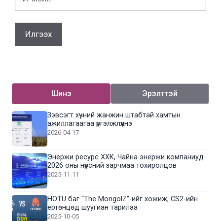
мэйл
Шинэ
Эрэлттэй
Зэвсэгт хүчний жанжин штабтай хамтын
ажиллагаагаа үргэлжлүүлнэ
2026-04-17
Энержи ресурс ХХК, Чайна энержи компаниуд
2026 оны нүүрсний зарчмаа тохиролцов
2025-11-11
HOTU баг “The MongolZ”-ийг хожиж, CS2-ийн
ертөнцөд шуугиан тарилаа
2025-10-05