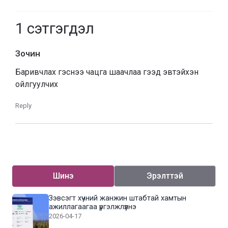
1
сэтгэгдэл
Зочин
Баривчлах гэснээ чацга шаачлаа гээд эвтэйхэн
ойлгуулчих
Reply
Шинэ
Эрэлттэй
Зэвсэгт хүчний жанжин штабтай хамтын
ажиллагаагаа үргэлжлүүлнэ
2026-04-17