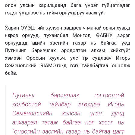
олон улсын харилцаанд бага үүрэг гүйцэтгэдэг
гэдэг үүднээс нь тийм орнууд руу явахгүй.
Харин ОУЭШ-ийг хүлээн зөвшөөрсөн ч манай орны хувьд
нөхөрсөг орнууд, тухайлбал Монгол, ӨАБНУ зэрэг
орнуудад өнөөгийн засгийн газар нь байгаа үед
Путинийг баривчлах эрсдэлтэй алхам хийхгүй”
хэмээн Оросын хуульч, улс төр судлаач Игорь
Семеновский RIAMO.ru-д өгсөн тайлбартаа онцолж
байв.
Путиныг баривчлах тогтоолтой
холбоотой тайлбар өгөхдөө Игорь
Семеновскийн хэлсэн үгэн дунд
анхаарал татаж байгаа нэг хэсэг нь
“өнөөгийн засгийн газар нь байгаа цагт