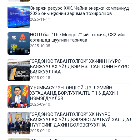
Энержи ресурс ХХК, Чайна энержи компаниуд
2026 оны нүүрсний зарчмаа тохиролцов
2025-11-11
HOTU баг “The MongolZ”-ийг хожиж, CS2-ийн
ертөнцөд шуугиан тарилаа
2025-10-05
“ЭРДЭНЭС ТАВАНТОЛГОЙ” ХК-ИЙН НҮҮРС
БАЯЖУУЛАХ ҮЙЛДВЭР НЭГ САЯ ТОНН НҮҮРС
БАЯЖУУЛЛАА
2025-09-15
У.БЯМБАСҮРЭН: ОНЦГОЙ ДЭГЛЭМИЙН
ХУГАЦААНД БОРЛУУЛАЛТЫГ 1.6 ДАХИН
НЭМЭГДҮҮЛЭВ
2025-09-10
“ЭРДЭНЭС ТАВАНТОЛГОЙ” ХК НҮҮРС
БАЯЖУУЛАХ ҮЙЛДВЭРЭЭС ГАРЧ БУЙ ХАЯГДАЛ
НҮҮРСИЙГ ДАХИН БОЛОВСРУУЛНА
2025-09-10