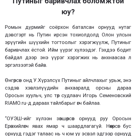
Путиныг баривчлах боломжтой
юу?
Ромын дүрмийг соёрхон баталсан орнууд нутаг
дэвсгэрт нь Путин ирсэн тохиолдолд Олон улсын
эрүүгийн шүүхийн тогтоолыг хэрэгжүүлж, Путиныг
баривчлах ёстой. Ийм үүрэг хүлээдэг. Гэхдээ бодит
байдал дээр энэ үүрэг хэрэгжих нь анхнаасаа л
эргэлзээтэй байв.
Өнгөрсөн онд У.Хүрэлсүх Путиныг айлчлахыг урьж, энэ
сэдэв хэвлэлүүдийн анхааралд орсны дараа
Оросын хуульч, улс төр судлаач Игорь Семеновский
RIAMO.ru-д дараах тайлбарыг өгч байлаа.
“ОУЭШ-ийг хүлээн зөвшөөрсөн орнууд руу Оросын
Ерөнхийлөгч явах ямар ч шаардлагагүй. Нөхөрсөг бус
орнууд гэдэг талаас нь ч юм уу эсвэл эдгээр орнууд