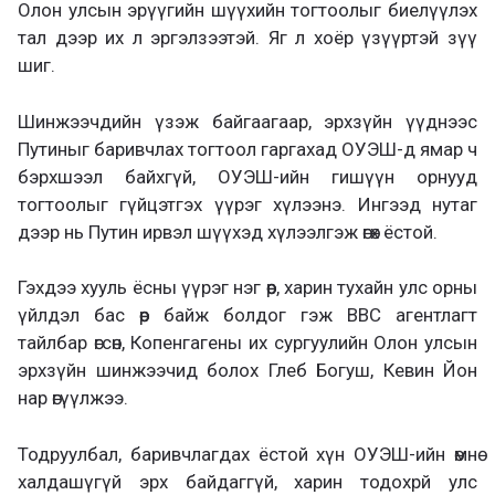
Олон улсын эрүүгийн шүүхийн тогтоолыг биелүүлэх
тал дээр их л эргэлзээтэй. Яг л хоёр үзүүртэй зүү
шиг.
Шинжээчдийн үзэж байгаагаар, эрхзүйн үүднээс
Путиныг баривчлах тогтоол гаргахад ОУЭШ-д ямар ч
бэрхшээл байхгүй, ОУЭШ-ийн гишүүн орнууд
тогтоолыг гүйцэтгэх үүрэг хүлээнэ. Ингээд нутаг
дээр нь Путин ирвэл шүүхэд хүлээлгэж өгөх ёстой.
Гэхдээ хууль ёсны үүрэг нэг өөр, харин тухайн улс орны
үйлдэл бас өөр байж болдог гэж ВВС агентлагт
тайлбар өгсөн, Копенгагены их сургуулийн Олон улсын
эрхзүйн шинжээчид болох Глеб Богуш, Кевин Йон
нар өгүүлжээ.
Тодруулбал, баривчлагдах ёстой хүн ОУЭШ-ийн өмнө
халдашүгүй эрх байдаггүй, харин тодохрй улс