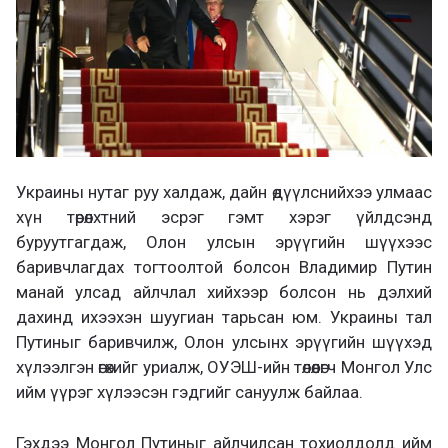
Украины нутаг руу халдаж, дайн өдүүлснийхээ улмаас
хүн төрөлхтний эсрэг гэмт хэрэг үйлдсэнд
буруутгагдаж, Олон улсын эрүүгийн шүүхээс
баривчлагдах тогтоолтой болсон Владимир Путин
манай улсад айлчлал хийхээр болсон нь дэлхий
дахинд ихээхэн шуугиан тарьсан юм. Украины тал
Путиныг баривчилж, Олон улсынх эрүүгийн шүүхэд
хүлээлгэн өгөхийг уриалж, ОУЭШ-ийн төлөөлөгч Монгол Улс
ийм үүрэг хүлээсэн гэдгийг сануулж байлаа.
Гэхдээ Монгол Путиныг айлчилсан тохиолдолд ийм