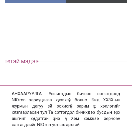
у
ү
в
г
а
э
а
э
л
х
ц
а
х
ТӨСТЭЙ МЭДЭЭ
АНХААРУУЛГА: Уншигчдын бичсэн сэтгэгдэлд
NIO.mn хариуцлага хүлээхгүй болно. Бид ХХЗХ-ын
журмын дагуу зүй зохисгүй зарим үг, хэллэгийг
хязгаарласан тул Та сэтгэгдэл бичихдээ бусдын эрх
ашгийг хүндэтгэн үзнэ үү. Хэм хэмжээ зөрчсөн
сэтгэгдлийг NIO.mn устгах эрхтэй.