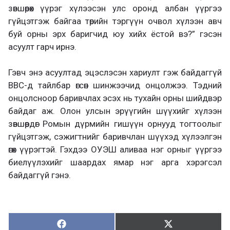
зөвшөөрөх үүрэг хүлээсэн улс оронд албан үүргээ
гүйцэтгэж байгаа төрийн тэргүүн очвол хүлээн авч
буй орны эрх баригчид юу хийх ёстой вэ?” гэсэн
асуулт гарч ирнэ.
Гэвч энэ асуултад эцэслэсэн хариулт гэж байдаггүй
ВВС-д тайлбар өгсөн шинжээчид онцолжээ. Тэдний
онцолсноор баривчлах эсэх нь тухайн орны шийдвэр
байдаг аж. Олон улсын эрүүгийн шүүхийг хүлээн
зөвшөөрдөг Ромын дүрмийн гишүүн орнууд тогтоолыг
гүйцэтгэж, сэжигтнийг баривчлан шүүхэд хүлээлгэн
өгөх үүрэгтэй. Гэхдээ ОУЭШ аливаа нэг орныг үүргээ
биелүүлэхийг шаардах ямар нэг арга хэрэгсэл
байдаггүй гэнэ.
Хуваалцах:
Түгээх:
Х
Т