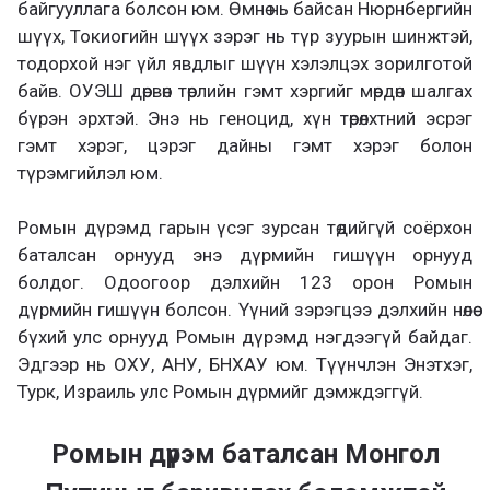
байгууллага болсон юм. Өмнө нь байсан Нюрнбергийн
шүүх, Токиогийн шүүх зэрэг нь түр зуурын шинжтэй,
тодорхой нэг үйл явдлыг шүүн хэлэлцэх зорилготой
байв. ОУЭШ дөрвөн төрлийн гэмт хэргийг мөрдөн шалгах
бүрэн эрхтэй. Энэ нь геноцид, хүн төрөлхтний эсрэг
гэмт хэрэг, цэрэг дайны гэмт хэрэг болон
түрэмгийлэл юм.
Ромын дүрэмд гарын үсэг зурсан төдийгүй соёрхон
баталсан орнууд энэ дүрмийн гишүүн орнууд
болдог. Одоогоор дэлхийн 123 орон Ромын
дүрмийн гишүүн болсон. Үүний зэрэгцээ дэлхийн нөлөө
бүхий улс орнууд Ромын дүрэмд нэгдээгүй байдаг.
Эдгээр нь ОХУ, АНУ, БНХАУ юм. Түүнчлэн Энэтхэг,
Турк, Израиль улс Ромын дүрмийг дэмждэггүй.
Ромын дүрэм баталсан Монгол