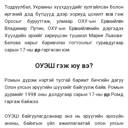
Тодруулбал, Украины хүүхдүүдийг хулгайлсан болон
иргэний дэд бүтцүүд дээр зориуд цохилт өгсөн гэж
Оросыг буруутгаж, улмаар ОХУ-ын Ерөнхийлөгч
Владимир Путин, ОХУ-ын Ерөнхийлөгчийн дэргэдэх
Хүүхдийн эрхийг хариуцсан түшмэл Мария Львова-
Белова нарыг баривчлах тогтоолыг гуравдугаар
сарын 17-ны өдөр гаргасан юм.
ОУЭШ гэж юу вэ?
Ромын дүрэм нэртэй тусгай баримт бичгийн дагуу
Олон улсын эрүүгийн шүүхийг байгуулж байв. Ромын
дүрмийг 1998 оны долдугаар сарын 17-ны өдөр Ромд
гаргаж байжээ.
ОУЭШ байгуулагдсанаар энэ нь эрүүгийн эрхзүйн
анхны, байнгын үйл ажиллагаатай олон улсын