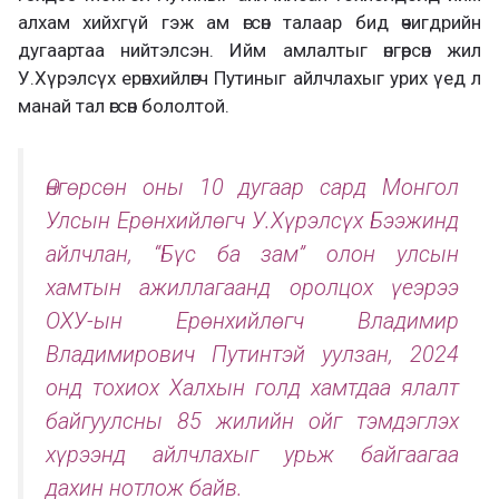
алхам хийхгүй гэж ам өгсөн талаар бид өчигдрийн
дугаартаа нийтэлсэн. Ийм амлалтыг өнгөрсөн жил
У.Хүрэлсүх ерөнхийлөгч Путиныг айлчлахыг урих үед л
манай тал өгсөн бололтой.
Өнгөрсөн оны 10 дугаар сард Монгол
Улсын Ерөнхийлөгч У.Хүрэлсүх Бээжинд
айлчлан, “Бүс ба зам” олон улсын
хамтын ажиллагаанд оролцох үеэрээ
ОХУ-ын Ерөнхийлөгч Владимир
Владимирович Путинтэй уулзан, 2024
онд тохиох Халхын голд хамтдаа ялалт
байгуулсны 85 жилийн ойг тэмдэглэх
хүрээнд айлчлахыг урьж байгаагаа
дахин нотлож байв.