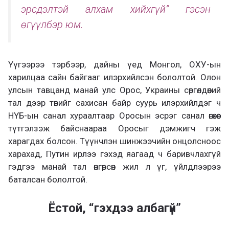
эрсдэлтэй алхам хийхгүй” гэсэн
өгүүлбэр юм.
Үүгээрээ тэрбээр, дайны үед Монгол, ОХУ-ын
харилцаа сайн байгааг илэрхийлсэн бололтой. Олон
улсын тавцанд манай улс Орос, Украины сөргөлдөөний
тал дээр төвийг сахисан байр суурь илэрхийлдэг ч
НҮБ-ын санал хураалтаар Оросын эсрэг санал өгөхөөс
түтгэлзэж байснаараа Оросыг дэмжигч гэж
харагдах болсон. Түүнчлэн шинжээчийн онцолсноос
харахад, Путин ирлээ гэхэд яагаад ч баривчлахгүй
гэдгээ манай тал өнгөрсөн жил л үг, үйлдлээрээ
баталсан бололтой.
Ёстой, “гэхдээ албагүй”