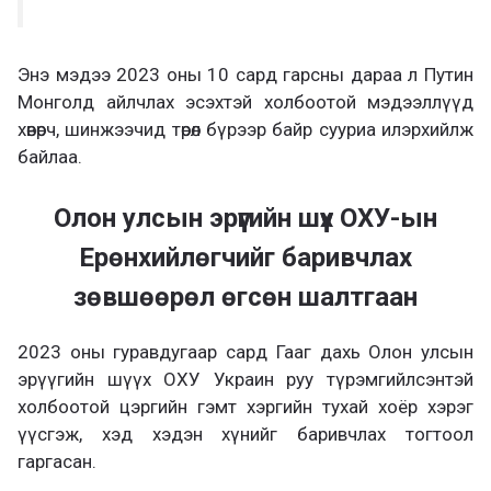
Энэ мэдээ 2023 оны 10 сард гарсны дараа л Путин
Монголд айлчлах эсэхтэй холбоотой мэдээллүүд
хөвөрч, шинжээчид төрөл бүрээр байр сууриа илэрхийлж
байлаа.
Олон улсын эрүүгийн шүүх ОХУ-ын
Ерөнхийлөгчийг баривчлах
зөвшөөрөл өгсөн шалтгаан
2023 оны гуравдугаар сард Гааг дахь Олон улсын
эрүүгийн шүүх ОХУ Украин руу түрэмгийлсэнтэй
холбоотой цэргийн гэмт хэргийн тухай хоёр хэрэг
үүсгэж, хэд хэдэн хүнийг баривчлах тогтоол
гаргасан.