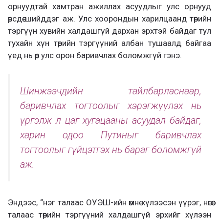
орнуудтай хамтран ажиллах асуудлыг улс орнууд
өөрсдөө шийддэг аж. Улс хоорондын харилцаанд төрийн
тэргүүн хувийн халдашгүй дархан эрхтэй байдаг тул
тухайн хүн төрийн тэргүүний албан тушаалд байгаа
үед нь өөр улс орон баривчлах боломжгүй гэнэ.
Шинжээчдийн тайлбарласнаар,
баривчлах тогтоолыг хэрэгжүүлэх нь
үргэлж л цаг хугацааны асуудал байдаг,
харин одоо Путиныг баривчлах
тогтоолыг гүйцэтгэх нь бараг боломжгүй
аж.
Эндээс, “нэг талаас ОУЭШ-ийн өмнө хүлээсэн үүрэг, нөгөө
талаас төрийн тэргүүний халдашгүй эрхийг хүлээн