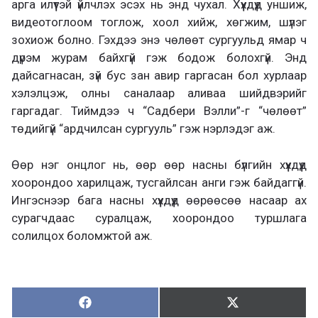
арга илүүтэй үйлчлэх эсэх нь энд чухал. Хүүхдүүд уншиж,
видеотоглоом тоглож, хоол хийж, хөгжим, шүлэг
зохиож болно. Гэхдээ энэ чөлөөт сургуульд ямар ч
дүрэм журам байхгүй гэж бодож болохгүй. Энд
дайсагнасан, зүй бус зан авир гаргасан бол хурлаар
хэлэлцэж, олны саналаар аливаа шийдвэрийг
гаргадаг. Тиймдээ ч “Садбери Вэлли”-г “чөлөөт”
төдийгүй “ардчилсан сургууль” гэж нэрлэдэг аж.
Өөр нэг онцлог нь, өөр өөр насны бүлгийн хүүхдүүд
хоорондоо харилцаж, тусгайлсан анги гэж байдаггүй.
Ингэснээр бага насны хүүхдүүд өөрөөсөө насаар ах
сурагчдаас суралцаж, хоорондоо туршлага
солилцох боломжтой аж.
Хуваалцах:
Түгээх:
Х
Т