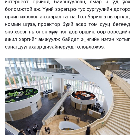
интернеот орчинд байршуулсан, ямар ч үед үзэх
боломжтой аж. Үүний зэрэгцээ тус сургуулийн доторх
орчин ихээхэн анхаарал татна. Гол барилга нь эргүүлэг,
номын шүүгээ, проектор бүхий асар том сууц бөгөөд
энэ хэсэг нь олон хүмүүс нэг дор оршин, өөр өөрсдийн
ажил хэргийг амжуулж байдаг э_нгийн нэгэн хотыг
санагдуулахаар дизайнерууд төлөвлөжээ.