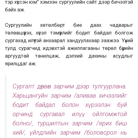
тэр хүссэн юм” хэмээн сургуулийн сайт дээр бичээтэй
байх аж.
Сургуулийн хөтөлбөрт бие даах чадварыг
төлөвшүүлэх, хүсэл тэмүүллийг бодит байдал болгож
сургахад илүүтэй анхаарал хандуулахаар заажээ. Үүний
тулд сурагчид идэвхтэй ажиллагааны төрөл бүрийн
аргуудтай танилцаж, дэлхий дахины асудлыг
ярилцдаг аж.
Сургалт дөрвөн зарчим дээр тулгуурлана.
Харьцангуйн зарчим /аливаа хичээлийг
бодит байдал болон хүрээлэн буй
орчинд сургавал илүү ойлгомжтой
болно/, туршилтын зарчим /ярих биш
хий/, үйлдлийн зарчим /боловсрол нь