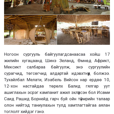
Ногоон сургууль байгуулагдсанаасаа хойш 17
жилийн хугацаанд Шинэ Зеланд, Өмнөд Африкт,
Мексикт салбараа байгуулж, энэ сургуулийн
сурагчид, төгсөгчид алдартай идэвхтнүүд болжээ.
Тухайлбал Мелати, Изабель Вийсон нар ердөө 10,
12-хон настайдаа төрөлх Балид гялгар уут
ашиглахын эсрэг кампанит ажил эхлүүлсэн бол Исами
Саид Рашид Борнейд гарч буй ойн түймрийн талаар
олон нийтэд таниулахын тулд хамтлагтайгаа аялан
тоглолт хийдэг гэнэ.