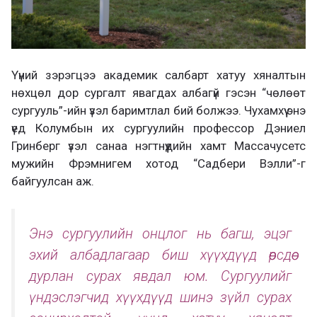
Үүний зэрэгцээ академик салбарт хатуу хяналтын
нөхцөл дор сургалт явагдах албагүй гэсэн “чөлөөт
сургууль”-ийн үзэл баримтлал бий болжээ. Чухамхүү энэ
үед Колумбын их сургуулийн профессор Дэниел
Гринберг үзэл санаа нэгтнүүдийн хамт Массачусетс
мужийн Фрэмнигем хотод “Садбери Вэлли”-г
байгуулсан аж.
Энэ сургуулийн онцлог нь багш, эцэг
эхий албадлагаар биш хүүхдүүд өөрсдөө
дурлан сурах явдал юм. Сургуулийг
үндэслэгчид хүүхдүүд шинэ зүйл сурах