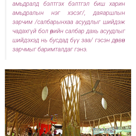
амьдралд бэлтгэх бэлтгэл биш харин
амьдралын нэг хэсэг/, даяаршлын
зарчим /салбарынхаа асуудлыг шийдэж
чадахгүй бол өөрийн салбар дахь асуудлыг
шийдэхэд нь бусдад бүү заа/ гэсэн дөрвөн
зарчмыг баримталдаг гэнэ.