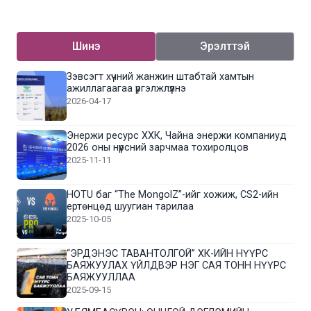
Шинэ
Эрэлттэй
Зэвсэгт хүчний жанжин штабтай хамтын
ажиллагаагаа үргэлжлүүлнэ
2026-04-17
Энержи ресурс ХХК, Чайна энержи компаниуд
2026 оны нүүрсний зарчмаа тохиролцов
2025-11-11
HOTU баг “The MongolZ”-ийг хожиж, CS2-ийн
ертөнцөд шуугиан тарилаа
2025-10-05
“ЭРДЭНЭС ТАВАНТОЛГОЙ” ХК-ИЙН НҮҮРС
БАЯЖУУЛАХ ҮЙЛДВЭР НЭГ САЯ ТОНН НҮҮРС
БАЯЖУУЛЛАА
2025-09-15