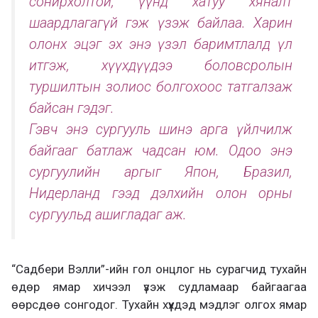
сонирхолтой, үүнд хатуу хяналт
шаардлагагүй гэж үзэж байлаа. Харин
олонх эцэг эх энэ үзэл баримтлалд үл
итгэж, хүүхдүүдээ боловсролын
туршилтын золиос болгохоос татгалзаж
байсан гэдэг.
Гэвч энэ сургууль шинэ арга үйлчилж
байгааг батлаж чадсан юм. Одоо энэ
сургуулийн аргыг Япон, Бразил,
Нидерланд гээд дэлхийн олон орны
сургуульд ашигладаг аж.
“Садбери Вэлли”-ийн гол онцлог нь сурагчид тухайн
өдөр ямар хичээл үзэж судламаар байгаагаа
өөрсдөө сонгодог. Тухайн хүүхдэд мэдлэг олгох ямар