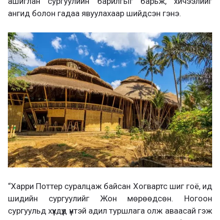
ашиглан сургуулийн барилгыг барьж, хичээлийг
ангид болон гадаа явуулахаар шийдсэн гэнэ.
“Харри Поттер суралцаж байсан Хогвартс шиг гоё, ид
шидийн сургуулийг Жон мөрөөдсөн. Ногоон
сургуульд хүүхдүүд үүнтэй адил туршлага олж аваасай гэж