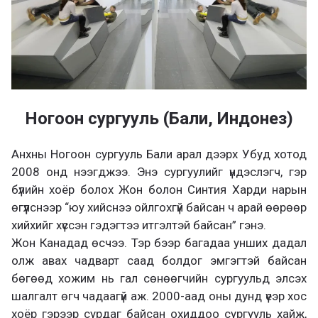
Ногоон сургууль (Бали, Индонез)
Анхны Ногоон сургууль Бали арал дээрх Убуд хотод
2008 онд нээгджээ. Энэ сургуулийг үндэслэгч, гэр
бүлийн хоёр болох Жон болон Синтия Харди нарын
өгүүлснээр “юу хийснээ ойлгохгүй байсан ч арай өөрөөр
хийхийг хүссэн гэдэгтээ итгэлтэй байсан” гэнэ.
Жон Канадад өсчээ. Тэр бээр багадаа унших дадал
олж авах чадварт саад болдог эмгэгтэй байсан
бөгөөд хожим нь гал сөнөөгчийн сургуульд элсэх
шалгалт өгч чадаагүй аж. 2000-аад оны дунд үеэр хос
хоёр гэрээр сурдаг байсан охиддоо сургууль хайж,