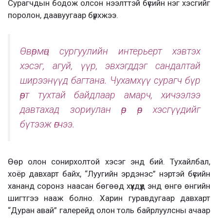
Сурагчдын бодож олсон нээлттэй бүсийн нэг хэсгийг
поролон, даавуугаар бүрхжээ.
Өвөрмөц сургуулийн интерьерт хэвтэх
хэсэг, агуй, үүр, эвхэгддэг сандалтай
ширээнүүд багтана. Чухамхүү сурагч бүр
өөрт тухтай байдлаар амарч, хичээлээ
давтахад зориулан өөр өөр хэсгүүдийг
бүтээж өгчээ.
Өөр олон сонирхолтой хэсэг энд бий. Тухайлбал,
хоёр давхарт байх, “Луугийн эрдэнэс” нэртэй бүсийн
хананд соронз наасан бөгөөд хүүхдүүд энд өнгө өнгийн
шигтгээ нааж болно. Харин гуравдугаар давхарт
“Дуран авай” галерейд олон толь байрлуулсны ачаар