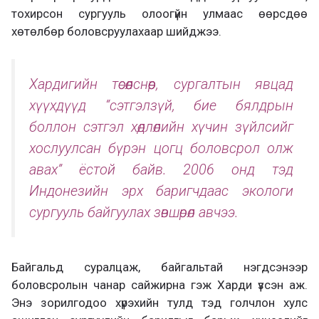
тохирсон сургууль олоогүйн улмаас өөрсдөө
хөтөлбөр боловсруулахаар шийджээ.
Хардигийн төсөөлснөөр, сургалтын явцад
хүүхдүүд “сэтгэлзүй, бие бялдрын
боллон сэтгэл хөдлөлийн хүчин зүйлсийг
хослуулсан бүрэн цогц боловсрол олж
авах” ёстой байв. 2006 онд тэд
Индонезийн эрх баригчдаас экологи
сургууль байгуулах зөвшөрөл авчээ.
Байгальд суралцаж, байгальтай нэгдсэнээр
боловсролын чанар сайжирна гэж Харди үзсэн аж.
Энэ зорилгодоо хүрэхийн тулд тэд голчлон хулс