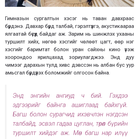
Гимназын сургалтын хэсэг нь таван давхраас
бүрдэнэ. Давхар бүрд талбай, гэрэлтүүлгэ, акустикаараа
ялгаатай бүсүүд байдаг аж. Зарим нь шинжлэх ухааны
туршилт хийх, нөгөө хэсгийг чөлөөт цагт, өөр нэг
хэсгийг баримтат болон уран сайхны кино үзэж
хоорондоо ярилцахад зориулагджээ. Энд дуу
чимээг дарахын тулд хивс дэвссэн нь албан бус уур
амьсгал бүрдүүлэх боломжийг олгосон байна.
Энд энгийн ангиуд ч бий. Гэхдээ
эдгээрийг байнга ашиглаад байхгүй.
Багш болон сурагчид ихэвчлэн нэгдсэн
талбайд, эсвэл гадаа цуглан, төрөл бүрийн
туршилт хийдэг аж. Мөн багш нар илүү