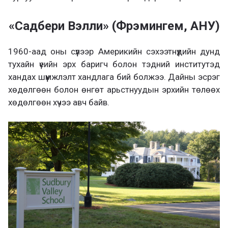
«Садбери Вэлли» (Фрэмингем, АНУ)
1960-аад оны сүүлээр Америкийн сэхээтнүүдийн дунд
тухайн үеийн эрх баригч болон тэдний институтэд
хандах шүүмжлэлт хандлага бий болжээ. Дайны эсрэг
хөдөлгөөн болон өнгөт арьстнуудын эрхийн төлөөх
хөдөлгөөн хүчээ авч байв.