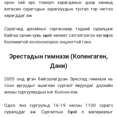
орон зай эрс томорч харагдахын дээр хананд
өлгөсөн сурагчдын зурагнуудын тусгал тэр чигтээ
харагддаг аж.
Сурагчид дизайныг гаргаснаар тэдний суралцаж
байгаа орчин хувь хүний чөлөөт сэтгэлгээгээ хөгжүүлэх
боломжтой хослосноороо онцлогтой гэнэ.
Эрестадын гимнази (Копенгаген,
Дани)
2005 онд үүсгэн байгуулагдсан Эрестад гимнази нь
тоон аргуудыг ашиглан сургалт явуулдаг дэлхийн
анхны сургуулиудын нэг болсон юм.
Одоо энэ сургуульд 16-19 насны 1100 сурагч
суралцдаг аж. Сургалтын бүхий л материалыг