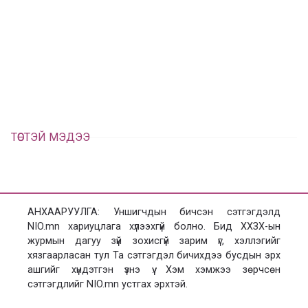
у
в
г
а
э
а
э
л
х
ц
а
х
ТӨСТЭЙ МЭДЭЭ
АНХААРУУЛГА: Уншигчдын бичсэн сэтгэгдэлд
NIO.mn хариуцлага хүлээхгүй болно. Бид ХХЗХ-ын
журмын дагуу зүй зохисгүй зарим үг, хэллэгийг
хязгаарласан тул Та сэтгэгдэл бичихдээ бусдын эрх
ашгийг хүндэтгэн үзнэ үү. Хэм хэмжээ зөрчсөн
сэтгэгдлийг NIO.mn устгах эрхтэй.