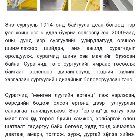
Энэ сургууль 1914 онд байгуулагдсан бөгөөд тэр
үеэс хойш нэг ч удаа бууриа сэлгээгүй аж. 2000-аад
оны дунд үеэр сургуулийн удирдлагууд орчноо
шинэчлэхээр шийдэн, энэ ажилд сурагчдыг
оролцуулж, сурагчид шинэ хэв маягийг бүтээсэн
байна. Сурагчид төгс сургуулийг ямраар төсөөлж
байгааг хэлснээр дизайнерууд тэдний хүслийг
харгалзан сургуулийн дизайныг боловсруулсан гэнэ.
Сурагчид “мөнгөн луугийн ертөнц” гэж нэрлэсэн,
өөрсдийн бодож олсон ертөнц дээр тулгуурлан
санаагаа танилцуулжээ. Энэ “ертөнц”-д хатуу хэв
маяг гэж үгүй, төрөл бүрийн хэмжээ, хэлбэртэй олон
шатлалт гадаргуу байх бөгөөд хүүхдүүд тэнд хичээлээ
давтаж, амарч, тоглож, зурж, дуртай зүйлээ хийнэ.