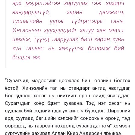
эрх мэдэлтэйгээ харуулах гэж захирч
зандардаггүй, харин дэмжигч,
туслагчийн үүрэг гүйцэтгэдэг гэнэ.
Ингэснээр хүүхдүүдийг хатуу хэв маягт
шахаж, түүнд тааруулах биш харин хувь
хүн талаас нь хөгжүүлэх боломж бий
болдог аж.
“Сурагчид мэдлэгийг цээжлэх биш өөрийн болгох
ёстой. Хичээлийн тал нь стандарт ангид явагддаг
бол үлдсэн хэсэг нь нийтийн орон зайд явагддаг.
Сурагчдыг хоёр бүлэгт хуваана. Тэд нэг хэсэг нь
судлаж буй сэдвийн дагуу кино ч бүтээдэг. Ширээний
ард суугаад багшийн хэлснийг сонсохын оронд тэд
өөрсдөд нь таарсан нөхцөлд суралцдаг юм” хэмээн
сургуулийн захирал Аллан Кьер Андерсен ярьжээ.