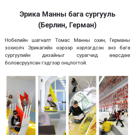
Эрика Манны бага сургууль
(Берлин, Герман)
Нобелийн шагналт Томас Манны охин, Германы
зохиолч Эрикагийн нэрээр нэрлэгдсэн энэ бага
сургуулийн дизайныг сурагчид өөрсдөө
боловсруулсан гэдгээр онцлогтой.