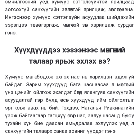
эмчилгээний үед хүмүүс сэтгэлзүйчтэй ярилцаад
зогсохгүй санхүүгийн зөвлөхтэй ярилцаж, зөвлөгөө авна.
Ингэснээр хүмүүс сэтгэлзүйн асуудлаа шийдэхийн
зэрэгцээ төсвөө гаргаж, мөнгөтэй зөв харилцаж сурдаг
гэнэ.
Хүүхдүүддээ хэзээнээс мөнгөний
талаар ярьж эхлэх вэ?
Хүмүүс мөнгө бодож эхлэх нас нь харилцан адилгүй
байдаг. Зарим хүүхдүүд бага наснаасаа л мөнгөний
үнэ цэнийг ойлгож эхэлдэг бөгөөд ялангуяа санхүүгийн
асуудалтай гэр бүлд өссөн хүүхдүүд ийм ойлголтыг
эрт олж авах нь бий. Гэхдээ, Наталья Ривкинагийн
үзэж байгаагаар гагцхүү өсвөр нас, залуу насанд буюу
тухайн хүн бие даасан амьдралаа эхлүүлэх үед л
санхүүгийн талаарх санаа зовнил үүсдэг гэнэ.