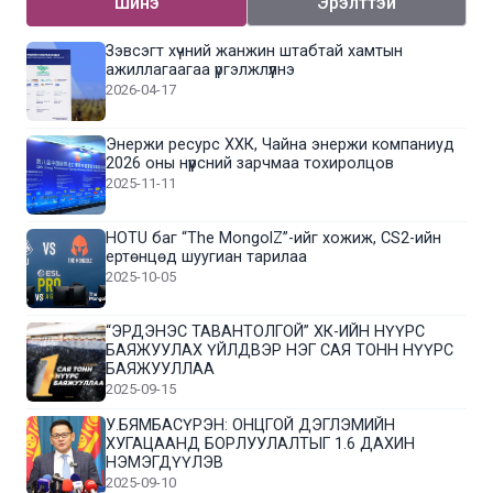
Шинэ
Эрэлттэй
Зэвсэгт хүчний жанжин штабтай хамтын
ажиллагаагаа үргэлжлүүлнэ
2026-04-17
Энержи ресурс ХХК, Чайна энержи компаниуд
2026 оны нүүрсний зарчмаа тохиролцов
2025-11-11
HOTU баг “The MongolZ”-ийг хожиж, CS2-ийн
ертөнцөд шуугиан тарилаа
2025-10-05
“ЭРДЭНЭС ТАВАНТОЛГОЙ” ХК-ИЙН НҮҮРС
БАЯЖУУЛАХ ҮЙЛДВЭР НЭГ САЯ ТОНН НҮҮРС
БАЯЖУУЛЛАА
2025-09-15
У.БЯМБАСҮРЭН: ОНЦГОЙ ДЭГЛЭМИЙН
ХУГАЦААНД БОРЛУУЛАЛТЫГ 1.6 ДАХИН
НЭМЭГДҮҮЛЭВ
2025-09-10