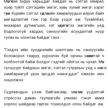
Мөнгөтэй буруу харьцдаг байдал нь сэтгэл хямрал,
хоёр туйлт сэтгэцийн эмгэг, хувь хүний эмгэг зэрэг
төрөл бүрийн сэтгэл хөдлөлийн хямралуудын илрэл байх
магадлалтай гэж тэр бээр үздэг аж. Тухайлбал,
анхаарал дутмагшил, хэт хөдөлгөөнтэх эмгэгийн үед
бодлогогүй зардал, санхүүгийн асуудалтай нүүр
тулах нь олонтаа байдаг гэнэ.
“Гэхдээ ийм хүндрэлийн шалтгаан нь санхүүгийн
боловсрол тааруу, хүрээлэн буй орчны нөлөөлөлтэй ч
холбоотой байж болдог гэдгийг ойлгох нь чухал. Мөн
түгшүүрт байдлын эмгэг, сэтгэл гутралын үед ч мөнгө
замбараагүй үрэх эрсдэл нэмэгддэг” хэмээн эмч
онцолжээ.
Судлаачдын үзэж байгаагаар, мөнгөнөөс үүдэлтэй
стрессээ даван туулаагүйн улмаас гэнэт амиа
хорлох шийдвэр гаргах тохиолдол олон байдаг аж.