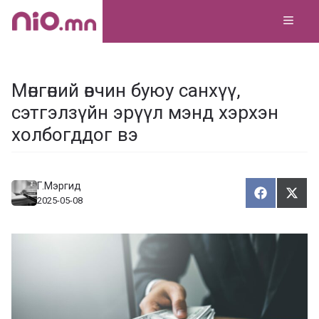
Skip
MEN
to
content
Мөнгөний өвчин буюу санхүү,
сэтгэлзүйн эрүүл мэнд хэрхэн
холбогддог вэ
Г.Мэргид
Хуваалца
Түг
Х
Т
2025-05-08
у
ү
в
г
а
э
а
э
л
х
ц
а
х