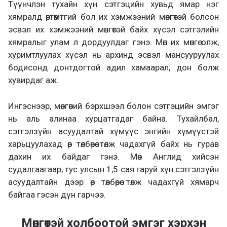
Түүнчлэн тухайн хүн сэтгэцийн хувьд ямар нэг
хямралд өртөмтгий бол их хэмжээний мөнгөтэй болсон
эсвэл их хэмжээний мөнгөтэй байх хүсэл сэтгэлийн
хямралыг улам л дордуулдаг гэнэ. Мөн их мөнгө олж,
хуримтлуулах хүсэл нь архинд эсвэл мансууруулах
бодисонд донтдогтой адил хамаарал, дон болж
хувирдаг аж.
Ингэснээр, мөнгөний бэрхшээл болон сэтгэцийн эмгэг
нь аль алинаа хурцатгадаг байна. Тухайлбал,
сэтгэлзүйн асуудалтай хүмүүс энгийн хүмүүстэй
харьцуулахад өр төлбөрөө төлж чадахгүй байх нь гурав
дахин их байдаг гэнэ. Мөн Англид хийсэн
судалгаагаар, тус улсын 1,5 сая гаруй хүн сэтгэлзүйн
асуудалтайн дээр өр төлбөрөө төлж чадахгүй хямарч
байгаа гэсэн дүн гарчээ.
Мөнгөтэй холбоотой эмгэг хэрхэн