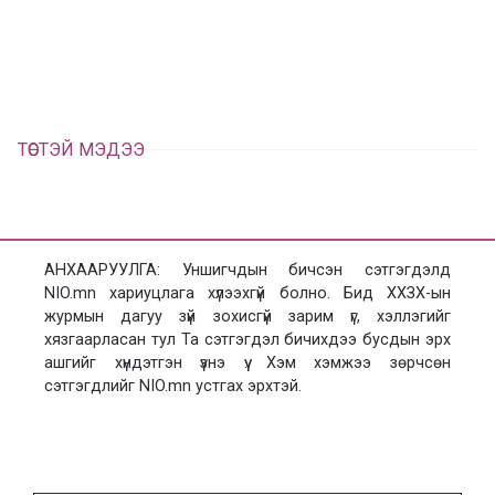
л
х
ц
а
х
ТӨСТЭЙ МЭДЭЭ
АНХААРУУЛГА: Уншигчдын бичсэн сэтгэгдэлд
NIO.mn хариуцлага хүлээхгүй болно. Бид ХХЗХ-ын
журмын дагуу зүй зохисгүй зарим үг, хэллэгийг
хязгаарласан тул Та сэтгэгдэл бичихдээ бусдын эрх
ашгийг хүндэтгэн үзнэ үү. Хэм хэмжээ зөрчсөн
сэтгэгдлийг NIO.mn устгах эрхтэй.