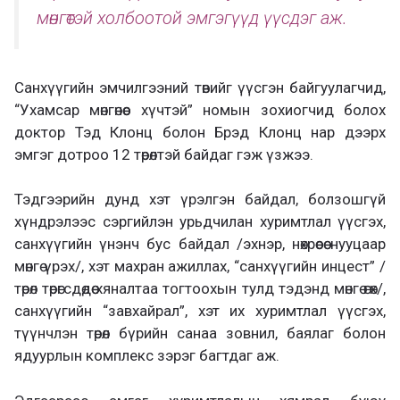
мөнгөтэй холбоотой эмгэгүүд үүсдэг аж.
Санхүүгийн эмчилгээний төвийг үүсгэн байгуулагчид,
“Ухамсар мөнгөнөөс хүчтэй” номын зохиогчид болох
доктор Тэд Клонц болон Брэд Клонц нар дээрх
эмгэг дотроо 12 төрөлтэй байдаг гэж үзжээ.
Тэдгээрийн дунд хэт үрэлгэн байдал, болзошгүй
хүндрэлээс сэргийлэн урьдчилан хуримтлал үүсгэх,
санхүүгийн үнэнч бус байдал /эхнэр, нөхрөөсөө нууцаар
мөнгө үрэх/, хэт махран ажиллах, “санхүүгийн инцест” /
төрөл төрөгсдөдөө хяналтаа тогтоохын тулд тэдэнд мөнгө өгөх/,
санхүүгийн “завхайрал”, хэт их хуримтлал үүсгэх,
түүнчлэн төрөл бүрийн санаа зовнил, баялаг болон
ядуурлын комплекс зэрэг багтдаг аж.