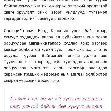
байгаа хүмүүс хэт их мөнгөө үрэх, хэтэрхий эрсдэлтэй
хөрөнгө оруулалт хийх зэрэг үйлдлүүд түгээмэл
гаргадаг гэдгийг зөвлөхүүд онцолжээ.
Сэтгэцийн эмч Брэд Клонцын үзэж байгаагаар,
хүмүүс худалдаж авсан эд зүйлийнхээ үнэ эсвэл
зарцуулсан мөнгөнийхөө талаар худлаа ярих зэргээр
мөнгөтэй холбоотой худал зүйл ярьж эхэлвэл энэ нь
асуудал үүссэн байгаагийн анхны дохио аж.
Түүнчлэн хэт ихээр эд зүйл худалдан авах, эсвэл
зарцуулсан мөнгө, хэт олон тоогоор авсандаа
харамсан гэмших мэдрэмж нь ч мөнгөтэй холбоотой
хямрал үүссэний дохио гэнэ.
Дэлхийн хүн амын 5-8 хувь нь худалдан
авах донтой байдаг бөгөөд хүмүүс аливаа