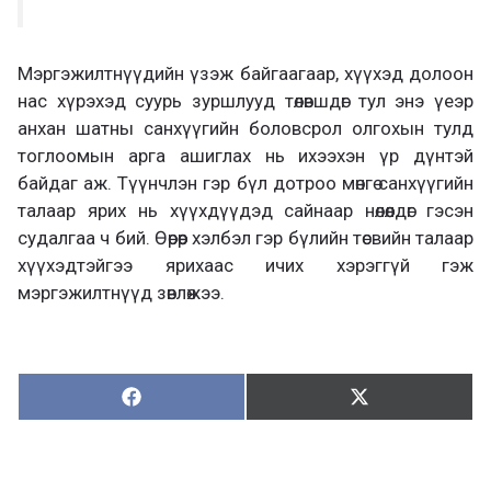
Мэргэжилтнүүдийн үзэж байгаагаар, хүүхэд долоон
нас хүрэхэд суурь зуршлууд төлөвшдөг тул энэ үеэр
анхан шатны санхүүгийн боловсрол олгохын тулд
тоглоомын арга ашиглах нь ихээхэн үр дүнтэй
байдаг аж. Түүнчлэн гэр бүл дотроо мөнгө санхүүгийн
талаар ярих нь хүүхдүүдэд сайнаар нөлөөлдөг гэсэн
судалгаа ч бий. Өөрөөр хэлбэл гэр бүлийн төсвийн талаар
хүүхэдтэйгээ ярихаас ичих хэрэггүй гэж
мэргэжилтнүүд зөвлөжээ.
Хуваалцах:
Түгээх:
Х
Т
у
ү
в
г
а
э
а
э