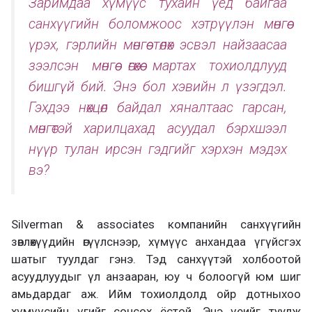
Заримдаа хүмүүс тухайн үед байгаа
санхүүгийн боломжоос хэтрүүлэн мөнгөө
үрэх, гэрлийн мөнгөө төлөх эсвэл найзаасаа
зээлсэн мөнгөө өгөхөө мартах тохиолдлууд
бишгүй бий. Энэ бол хэвийн л үзэгдэл.
Гэхдээ нөхцөл байдал хяналтаас гарсан,
мөнгөтэй харилцахад асуудал бэрхшээл
нүүр тулан ирсэн гэдгийг хэрхэн мэдэх
вэ?
Silverman & associates компанийн санхүүгийн
зөвлөхүүдийн өгүүлснээр, хүмүүс анхандаа үгүйсгэх
шатыг туулдаг гэнэ. Тэд санхүүтэй холбоотой
асуудлуудыг үл анзааран, юу ч болоогүй юм шиг
амьдардаг аж. Ийм тохиолдолд ойр дотныхоо
хүмүүсийн үгийг сонсох ёстой. Энэ үеийг туулж