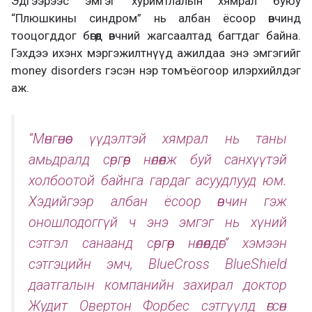
Эдгээрээс эмгэг хуримтлалын хямрал буюу
“Плюшкины синдром” нь албан ёсоор өвчинд
тооцогддог бөгөөд өвчний жагсаалтад багтдаг байна.
Гэхдээ ихэнх мэргэжилтнүүд ажилдаа энэ эмгэгийг
money disorders гэсэн нэр томъёогоор илэрхийлдэг
аж.
“Мөнгөнөөс үүдэлтэй хямрал нь таны
амьдралд сөргөөр нөлөөлж буй санхүүтэй
холбоотой байнга гардаг асуудлууд юм.
Хэдийгээр албан ёсоор өвчин гэж
оношлодоггүй ч энэ эмгэг нь хүний
сэтгэл санаанд сөргөөр нөлөөлдөг” хэмээн
сэтгэцийн эмч, BlueCross BlueShield
даатгалын компанийн захирал доктор
Жудит Овертон Форбес сэтгүүлд өгсөн