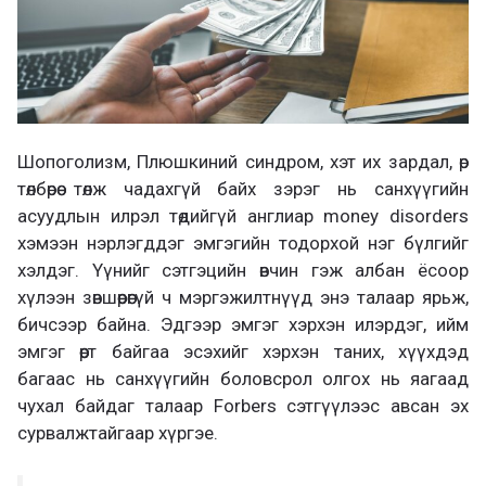
Шопоголизм, Плюшкиний синдром, хэт их зардал, өр
төлбөрөө төлж чадахгүй байх зэрэг нь санхүүгийн
асуудлын илрэл төдийгүй англиар money disorders
хэмээн нэрлэгддэг эмгэгийн тодорхой нэг бүлгийг
хэлдэг. Үүнийг сэтгэцийн өвчин гэж албан ёсоор
хүлээн зөвшөөрөөгүй ч мэргэжилтнүүд энэ талаар ярьж,
бичсээр байна. Эдгээр эмгэг хэрхэн илэрдэг, ийм
эмгэг өөрт байгаа эсэхийг хэрхэн таних, хүүхдэд
багаас нь санхүүгийн боловсрол олгох нь яагаад
чухал байдаг талаар Forbers сэтгүүлээс авсан эх
сурвалжтайгаар хүргэе.