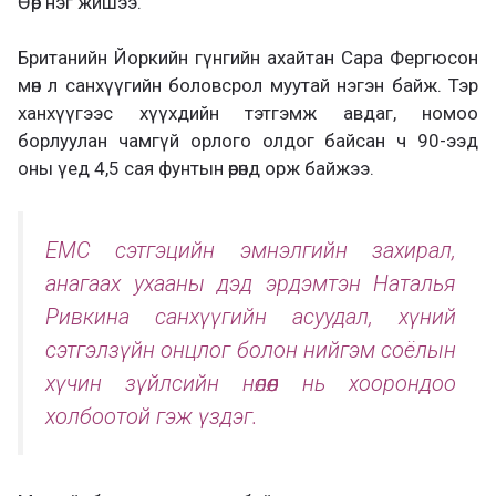
Өөр нэг жишээ.
Британийн Йоркийн гүнгийн ахайтан Сара Фергюсон
мөн л санхүүгийн боловсрол муутай нэгэн байж. Тэр
ханхүүгээс хүүхдийн тэтгэмж авдаг, номоо
борлуулан чамгүй орлого олдог байсан ч 90-ээд
оны үед 4,5 сая фунтын өрөнд орж байжээ.
ЕМС сэтгэцийн эмнэлгийн захирал,
анагаах ухааны дэд эрдэмтэн Наталья
Ривкина санхүүгийн асуудал, хүний
сэтгэлзүйн онцлог болон нийгэм соёлын
хүчин зүйлсийн нөлөөл нь хоорондоо
холбоотой гэж үздэг.