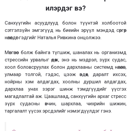
илэрдэг вэ?
Санхүүгийн асуудлууд болон түүнтэй холбоотой
сэтгэлзүйн эмгэгүүд нь биеийн эрүүл мэндэд сөргөөр
нөлөөлдөг гэдгийг Наталья Ривкина онцолжээ.
Мөнгөнөөс болж байнга түгшиж, шаналах нь организмд
стрессийн урвалыг өдөөж, энэ нь мэдрэл, зүрх судас,
хоол боловсруулах болон дархлааны системд нөлөөлөн,
улмаар толгой, гэдэс, цээж өвдөх, даралт ихсэх,
нойрны хэм алдагдах, хоолны дуршил алдагдах,
дархлаа унах зэрэг шинж тэмдгүүдийг үүсгэх
магадлалтай аж. Цаашлаад, санхүүгийн архаг стресс
зүрх судасны өвчин, шархлаа, чихрийн шижин,
таргалалт үүсэх эрсдэлийг нэмэгдүүлдэг гэнэ.