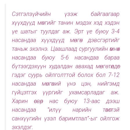
Сэтгэлзүйчийн үзэж байгаагаар
хүүхдүүд мөнгийг танин мэдэх хэд хэдэн
үе шатыг туулдаг аж. Эрт үе буюу 3-4
насандаа хүүхдүүд мөнгөн дэвсгэртийг
таньж эхэлнэ. Цаашлаад сургуулийн өмнөх
насандаа буюу 5-6 насандаа бараа
бүтээгдэхүүн худалдан авахад мөнгө төлдөг
гэдэг суурь ойлголттой болох бол 7-12
насандаа мөнгөний үнэ цэн, нийгэмд
гүйцэтгэх үүргийг ухамсарладаг аж.
Харин өсвөр нас буюу 13-аас дээш
насандаа “илүү нарийн төвөгтэй
санхүүгийн үзэл баримтлал”-ыг ойлгож
эхэлдэг.