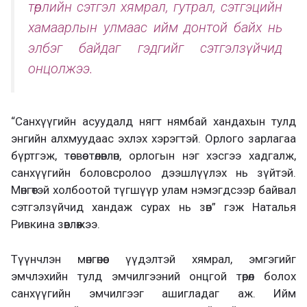
төрлийн сэтгэл хямрал, гутрал, сэтгэцийн
хамаарлын улмаас ийм донтой байх нь
элбэг байдаг гэдгийг сэтгэлзүйчид
онцолжээ.
“Санхүүгийн асуудалд нягт нямбай хандахын тулд
энгийн алхмуудаас эхлэх хэрэгтэй. Орлого зарлагаа
бүртгэж, төсвөө төлөвлөн, орлогын нэг хэсгээ хадгалж,
санхүүгийн боловсролоо дээшлүүлэх нь зүйтэй.
Мөнгөтэй холбоотой түгшүүр улам нэмэгдсээр байвал
сэтгэлзүйчид хандаж сурах нь зөв” гэж Наталья
Ривкина зөвлөжээ.
Түүнчлэн мөнгөнөөс үүдэлтэй хямрал, эмгэгийг
эмчлэхийн тулд эмчилгээний онцгой төрөл болох
санхүүгийн эмчилгээг ашигладаг аж. Ийм