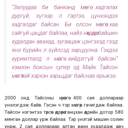
“Залуудаа би банканд мөнгө хадгалах
дургүй, зүгээр л гэртээ, цүнхэндээ
хадгалдаг байсан. Би олсон мөнгөө хаа
сайгүй цацдаг байлаа, найз нөхдөдөө, байшин
худалдан авахад, зугаацаж цэнгэхэд гээд
янз бүрийн л зүйлсэд зарцуулна. Гэхдээ
хуримтлалд л мөнгө хийдэггүй байсан”
хэмээн боксын супер од Майк Тайсон
мөнгөтэй хэрхэн харьцдаг байснаа ярьжээ.
2000 онд Тайсоны хөрөнгө 400 сая доллараар
үнэлэгдэж байв. Гэсэн ч тэр мөнгөөр гачигдаж байлаа.
Тайсон нэгэнтээ төрсөн өдрөөрөө ганцхан өдрийн дотор 580
мянган доллар үрж байлаа. Тэр үнэтэй машин солин
унаж, 2 сая доллараар алтан ванн худалдаж авч