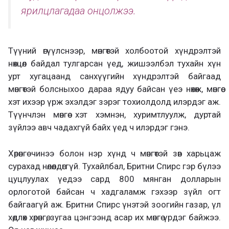
ярилцлагадаа онцолжээ.
Түүний өгүүлснээр, мөнгөтэй холбоотой хүндрэлтэй
нөхцөл байдал тулгарсан үед, жишээлбэл тухайн хүн
урт хугацаанд санхүүгийн хүндрэлтэй байгаад
мөнгөтэй болсныхоо дараа ядуу байсан үеэ нөхөж, мөнгөө
хэт ихээр үрж эхэлдэг зэрэг тохиолдолд илэрдэг аж.
Түүнчлэн мөнгөө хэт хэмнэн, хуримтлуулж, дуртай
зүйлээ авч чадахгүй байх үед ч илэрдэг гэнэ.
Хөрөнгө чинээ болон нэр хүнд ч мөнгөтэй зөв харьцаж
сурахад нөлөөлдөггүй. Тухайлбал, Бритни Спирс гэр бүлээ
цуцлуулах үедээ сард 800 мянган долларын
орлоготой байсан ч хадгаламж гэхээр зүйл огт
байгаагүй аж. Бритни Спирс үнэтэй зоогийн газар, үл
хөдлөх хөрөнгө, зугаа цэнгээнд асар их мөнгө үрдэг байжээ.