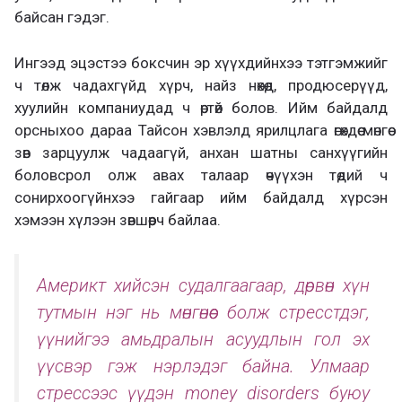
байсан гэдэг.
Ингээд эцэстээ боксчин эр хүүхдийнхээ тэтгэмжийг
ч төлж чадахгүйд хүрч, найз нөхөд, продюсерүүд,
хуулийн компаниудад ч өртөй болов. Ийм байдалд
орсныхоо дараа Тайсон хэвлэлд ярилцлага өгөхдөө мөнгөө
зөв зарцуулж чадаагүй, анхан шатны санхүүгийн
боловсрол олж авах талаар өчүүхэн төдий ч
сонирхоогүйнхээ гайгаар ийм байдалд хүрсэн
хэмээн хүлээн зөвшөөрч байлаа.
Америкт хийсэн судалгаагаар, дөрвөн хүн
тутмын нэг нь мөнгөнөөс болж стресстдэг,
үүнийгээ амьдралын асуудлын гол эх
үүсвэр гэж нэрлэдэг байна. Улмаар
стрессээс үүдэн money disorders буюу