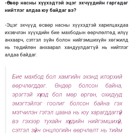
-Өсвөр насны хүүхэдтэй эцэг эхчүүдийн гаргадаг
нийтлэг алдаа юу байдаг вэ?
-Эцэг эхчүүд өсвөр насны хүүхэдтэй харилцахдаа
ихэвчлэн хүүхдийн бие махбодын өөрчлөлтөд илүү
анхаарч, сэтгэл зүйн болон нийгэмшихүйн хөгжилд
нь төдийлөн анхаарал хандуулдаггүй нь нийтлэг
алдаа байдаг.
Бие махбод бол хамгийн эхэнд илэрхий
өөрчлөгддөг. Өндөр болсон байна,
эрэгтэй хүүхэд бол мөр өргөн, охидууд
эмэгтэйлэг гоолиг болсон байна гэх
мэтчилэн гэтэл цаана нь юу харагддаггүй
вэ гэхээр тухайн хүүхдийн нийгэмшихүй,
сэтгэл зүйн онцлогийн өөрчлөлт нь тийм