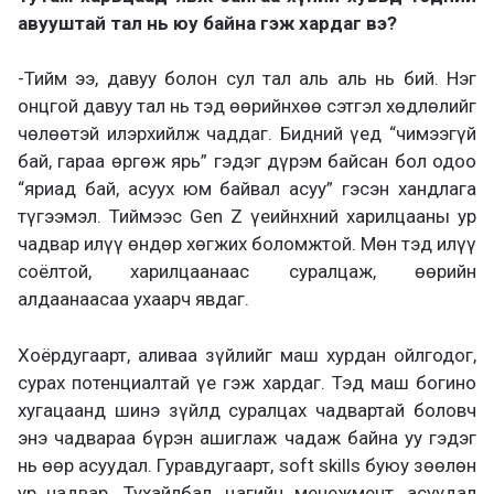
авууштай тал нь юу байна гэж хардаг вэ?
-Тийм ээ, давуу болон сул тал аль аль нь бий. Нэг
онцгой давуу тал нь тэд өөрийнхөө сэтгэл хөдлөлийг
чөлөөтэй илэрхийлж чаддаг. Бидний үед “чимээгүй
бай, гараа өргөж ярь” гэдэг дүрэм байсан бол одоо
“яриад бай, асуух юм байвал асуу” гэсэн хандлага
түгээмэл. Тиймээс Gen Z үеийнхний харилцааны ур
чадвар илүү өндөр хөгжих боломжтой. Мөн тэд илүү
соёлтой, харилцаанаас суралцаж, өөрийн
алдаанаасаа ухаарч явдаг.
Хоёрдугаарт, аливаа зүйлийг маш хурдан ойлгодог,
сурах потенциалтай үе гэж хардаг. Тэд маш богино
хугацаанд шинэ зүйлд суралцах чадвартай боловч
энэ чадвараа бүрэн ашиглаж чадаж байна уу гэдэг
нь өөр асуудал. Гуравдугаарт, soft skills буюу зөөлөн
ур чадвар. Тухайлбал, цагийн менежмент, асуудал