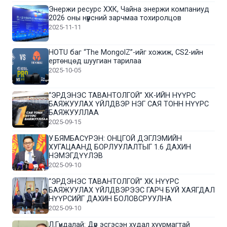
Энержи ресурс ХХК, Чайна энержи компаниуд
2026 оны нүүрсний зарчмаа тохиролцов
2025-11-11
HOTU баг “The MongolZ”-ийг хожиж, CS2-ийн
ертөнцөд шуугиан тарилаа
2025-10-05
“ЭРДЭНЭС ТАВАНТОЛГОЙ” ХК-ИЙН НҮҮРС
БАЯЖУУЛАХ ҮЙЛДВЭР НЭГ САЯ ТОНН НҮҮРС
БАЯЖУУЛЛАА
2025-09-15
У.БЯМБАСҮРЭН: ОНЦГОЙ ДЭГЛЭМИЙН
ХУГАЦААНД БОРЛУУЛАЛТЫГ 1.6 ДАХИН
НЭМЭГДҮҮЛЭВ
2025-09-10
“ЭРДЭНЭС ТАВАНТОЛГОЙ” ХК НҮҮРС
БАЯЖУУЛАХ ҮЙЛДВЭРЭЭС ГАРЧ БУЙ ХАЯГДАЛ
НҮҮРСИЙГ ДАХИН БОЛОВСРУУЛНА
2025-09-10
Л.Гүндалай: Дүр эсгэсэн худал хуурмагтай