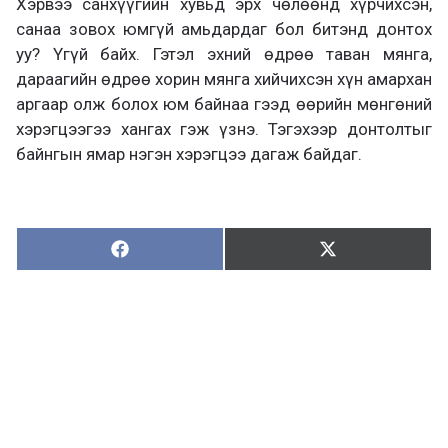
Хэрвээ санхүүгийн хувьд эрх чөлөөнд хүрчихсэн,
санаа зовох юмгүй амьдардаг бол битэнд донтох
уу? Үгүй байх. Гэтэл эхний өдрөө таван мянга,
дараагийн өдрөө хорин мянга хийчихсэн хүн амархан
аргаар олж болох юм байнаа гээд өөрийн мөнгөний
хэрэгцээгээ хангах гэж үзнэ. Тэгэхээр донтолтыг
байнгын ямар нэгэн хэрэгцээ дагаж байдаг.
Хуваалцах:
Түгээх:
Х
Т
у
ү
в
г
а
э
а
э
л
х
ц
а
х