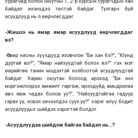
сурагчид болон оюутны 1, 2-р курсын сурагчдын зан
байдал ихэнхдээ төстэй байдаг. Тулгарч буй
асуудлууд нь л өөрчлөгддөг.
-Жишээ нь ямар ямар асуудлууд өөрчлөгддөг
вэ?
-Өсвөр насны хүүхдүүд ихэвчлэн “Би хэн бэ?”, “Юунд
дуртай вэ?”, “Ямар найзуудтай болох вэ?” гэх мэт
өөрийгөө танин мэдэхтэй холбоотой асуудлуудтай
байдаг. Харин оюутан болоод ирэхэд “Би энэ
мэргэжлээрээ амжилт гаргаж, ирээдүйд амьдралаа
авч явж чадах болов уу?”, “Найзуудтайгаа гадуур
гарах уу, эсвэл хичээлдээ суух уу?” зэрэг илүү бодит
асуудлуудыг шийдэх хэрэгтэй болдог.
-Асуудлуудаа шийдэж байгаа байдал нь…?