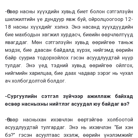
-Өсвөр насны хүүхдийн хувьд биет болон сэтгэлзүйн
шилжилтийн үе дундуур явж буй, ойролцоогоор 12-
18 насны хүүхдийг хэлнэ. Энэ насанд хүүхдүүдийн
бие махбодын хөгжил хурдасч, биеийн өөрчлөлтүүд
явагддаг. Мөн сэтгэлзүйн хувьд өөрийгөө таньж
мэдэх, бие даасан байдалд хүрэх, нийгэмд өөрийн
байр сууриа тодорхойлох гэсэн асуудлуудтай нүүр
тулдаг. Энэ үед тэдний хувьд өөрийгөө ойлгох,
нийгмийн харилцаа, бие даах чадвар зэрэг нь чухал
ач холбогдолтой болдог.
-Сургуулийн сэтгэл зүйчээр ажиллаж байхад
өсвөр насныхны нийтлэг асуудал юу байдаг вэ?
-Өсвөр насныхан ихэвчлэн өөртэйгөө холбоотой
асуудлуудтай тулгардаг. Энэ нь ихэвчлэн “Би хэн
бэ?” гэсэн асуултаас эхэлж, өөрийн үнэлэмжийг