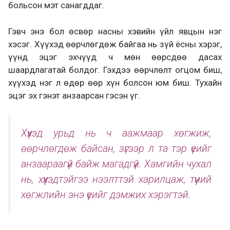
больсон мэт санагддаг.
Гэвч энэ бол өсвөр насны хэвийн үйл явцын нэг
хэсэг. Хүүхэд өөрчлөгдөж байгаа нь зүй ёсны хэрэг,
үүнд эцэг эхчүүд ч мөн өөрсдөө дасах
шаардлагатай болдог. Гэхдээ өөрчлөлт огцом биш,
хүүхэд нэг л өдөр өөр хүн болсон юм биш. Тухайн
эцэг эх гэнэт анзаарсан гэсэн үг.
Хүүхэд урьд нь ч аажмаар хөгжиж,
өөрчлөгдөж байсан, зүгээр л та тэр үеийг
анзаараагүй байж магадгүй. Хамгийн чухал
нь, хүүхэдтэйгээ нээлттэй харилцаж, түүний
хөгжлийн энэ үеийг дэмжих хэрэгтэй.