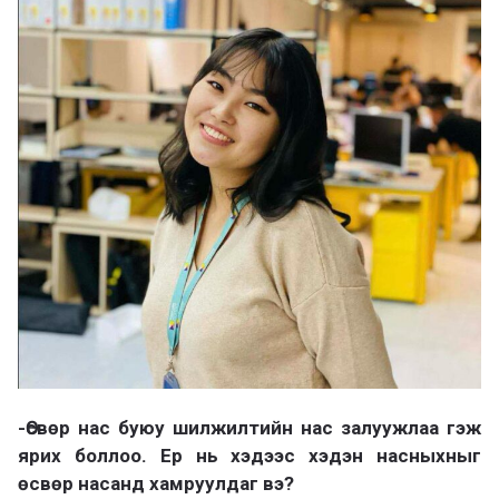
-Өсвөр нас буюу шилжилтийн нас залуужлаа гэж
ярих боллоо. Ер нь хэдээс хэдэн насныхныг
өсвөр насанд хамруулдаг вэ?