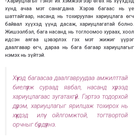
-Хариуцлагыг гэнэт их хэмжээгээр өгөх нь хүүхдэд
хүнд ачаа мэт санагдана. Хэрэв багаас нь үе
шаттайгаар, насанд нь тохируулан хариуцлага өгч
байвал хүүхэд үүнд дасаж, хариуцлагатай болно.
Жишээлбэл, бага насанд нь тоглоомоо хураах, хоол
идсэн аягаа цэвэрлэх гэх мэт жижиг үүрэг
даалгавар өгч, дараа нь бага багаар хариуцлагыг
нэмэх нь зүйтэй.
Хүүхэд багаасаа даалгавруудаа амжилттай
биелүүлж сураад явбал, насанд хүрээд
хариуцлагаас зугатахгүй. Гэртээ тодорхой
дүрэм, хариуцлагыг ярилцаж тохирох нь
хүүхдэд илүү ойлгомжтой, тогтвортой
орчныг бүрдүүлнэ.