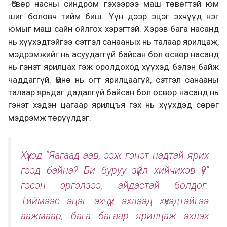
-Өсвөр насны синдром гэхээрээ маш төвөгтэй юм
шиг боловч тийм биш. Үүн дээр эцэг эхчүүд нэг
юмыг маш сайн ойлгох хэрэгтэй. Хэрэв бага насанд
нь хүүхэдтэйгээ сэтгэл санааных нь талаар ярилцаж,
мэдрэмжийг нь асуудаггүй байсан бол өсвөр насанд
нь гэнэт ярилцах гэж оролдоход хүүхэд бэлэн байж
чаддаггүй. Өмнө нь огт ярилцаагүй, сэтгэл санааны
талаар ярьдаг дадалгүй байсан бол өсвөр насанд нь
гэнэт хэдэн цагаар ярилцъя гэх нь хүүхдэд сөрөг
мэдрэмж төрүүлдэг.
Хүүхэд “Яагаад аав, ээж гэнэт надтай ярих
гээд байна? Би буруу зүйл хийчихэв үү?”
гэсэн эргэлзээ, айдастай болдог.
Тиймээс эцэг эхчүүд эхлээд хүүхэдтэйгээ
аажмаар, бага багаар ярилцаж эхлэх