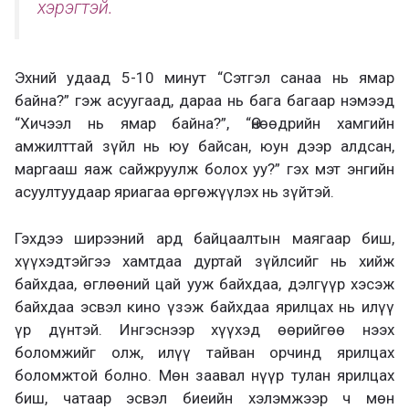
хэрэгтэй.
Эхний удаад 5-10 минут “Сэтгэл санаа нь ямар
байна?” гэж асуугаад, дараа нь бага багаар нэмээд
“Хичээл нь ямар байна?”, “Өнөөдрийн хамгийн
амжилттай зүйл нь юу байсан, юун дээр алдсан,
маргааш яаж сайжруулж болох уу?” гэх мэт энгийн
асуултуудаар яриагаа өргөжүүлэх нь зүйтэй.
Гэхдээ ширээний ард байцаалтын маягаар биш,
хүүхэдтэйгээ хамтдаа дуртай зүйлсийг нь хийж
байхдаа, өглөөний цай ууж байхдаа, дэлгүүр хэсэж
байхдаа эсвэл кино үзэж байхдаа ярилцах нь илүү
үр дүнтэй. Ингэснээр хүүхэд өөрийгөө нээх
боломжийг олж, илүү тайван орчинд ярилцах
боломжтой болно. Мөн заавал нүүр тулан ярилцах
биш, чатаар эсвэл биеийн хэлэмжээр ч мөн