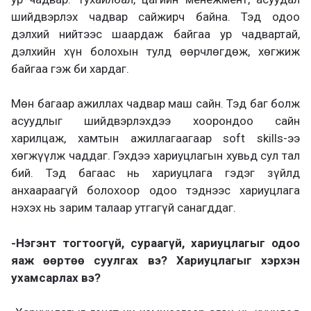
шийдвэрлэх чадвар сайжирч байна. Тэд одоо
дэлхий нийтээс шаардаж байгаа ур чадвартай,
дэлхийн хүн болохын тулд өөрчлөгдөж, хөгжиж
байгаа гэж би хардаг.
Мөн багаар ажиллах чадвар маш сайн. Тэд баг болж
асуудлыг шийдвэрлэхдээ хоорондоо сайн
харилцаж, хамтын ажиллагаагаар soft skills-ээ
хөгжүүлж чаддаг. Гэхдээ хариуцлагын хувьд сул тал
бий. Тэд багаас нь хариуцлага гэдэг зүйлд
анхаараагүй болохоор одоо тэднээс хариуцлага
нэхэх нь зарим талаар утгагүй санагддаг.
-Нэгэнт тогтоогүй, сураагүй, хариуцлагыг одоо
яаж өөртөө суулгах вэ? Хариуцлагыг хэрхэн
ухамсарлах вэ?