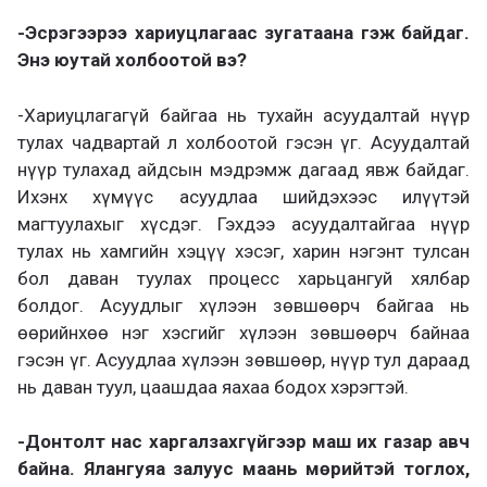
-Эсрэгээрээ хариуцлагаас зугатаана гэж байдаг.
Энэ юутай холбоотой вэ?
-Хариуцлагагүй байгаа нь тухайн асуудалтай нүүр
тулах чадвартай л холбоотой гэсэн үг. Асуудалтай
нүүр тулахад айдсын мэдрэмж дагаад явж байдаг.
Ихэнх хүмүүс асуудлаа шийдэхээс илүүтэй
магтуулахыг хүсдэг. Гэхдээ асуудалтайгаа нүүр
тулах нь хамгийн хэцүү хэсэг, харин нэгэнт тулсан
бол даван туулах процесс харьцангуй хялбар
болдог. Асуудлыг хүлээн зөвшөөрч байгаа нь
өөрийнхөө нэг хэсгийг хүлээн зөвшөөрч байнаа
гэсэн үг. Асуудлаа хүлээн зөвшөөр, нүүр тул дараад
нь даван туул, цаашдаа яахаа бодох хэрэгтэй.
-Донтолт нас харгалзахгүйгээр маш их газар авч
байна. Ялангуяа залуус маань мөрийтэй тоглох,