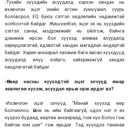
-Тухайн хүүхдийн асуудалд хэрхэн хандах нь
ихэвчлэн эцэг эхийн өгсөн хүмүүжил, суурь
боловсрол, EQ буюу сэтгэл хөдлөлийн чадамжтай
холбоотой байдаг. Жишээлбэл, эцэг эх нь хүүхдийн
сэтгэл санаа, мэдрэмжийг нь ойлгож, байнга
дэмжиж ирсэн бол хүүхэд аливаа асуудалд
хариуцлагатай, идэвхтэй хандах магадлал өндөртэй
байдаг. Харин анхаарал халамж бага авсан хүүхдүүд
асуудалд илүү хойрго, хайхрамжгүй хандах
хандлагатай байдаг.
-Өсвөр насны хүүхэдтэй эцэг эхчүүд ямар
зөвлөгөө хүсэж, асуудал ярьж орж ирдэг вэ?
-Ихэвчлэн эцэг эхчүүд “Манай хүүхэд өөр
болчихлоо. Өмнө нь ийм байгаагүй, одоо нэг л их
нүүрээ будаад, өөртөө анхаараад, том хүн болох гэж
байгаа юм шиг” гэж ярьдаг. Тэд хүүхдээ танихаа