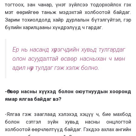
тогтоох, зан чанар, үнэт зүйлсээ тодорхойлох гэх
мэт өөрийгөө таньж мэдэхтэй холбоотой байдаг.
Зарим тохиолдолд хайр дурлалын бүтэлгүйтэл, гэр
бүлийн харилцааны хүндрэлүүд ч гардаг.
Ер нь насанд хүрэгчдийн хувьд тулгардаг
олон асуудалтай өсвөр насныхан ч мөн
адил нүүр тулдаг гэж хэлж болно.
-Өсвөр насны хүүхэд болон оюутнуудын хооронд
ямар ялгаа байдаг вэ?
-Ялгаа гэж зааглаад хэлэхэд хэцүү ч, бие махбод
болон сэтгэл зүйн хувьд насны онцлогтой
холбоотой өөрчлөлтүүд байдаг. Гэхдээ ахлах ангийн