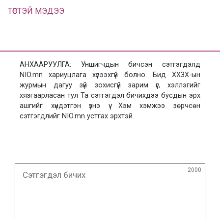
ТӨСТЭЙ МЭДЭЭ
АНХААРУУЛГА: Уншигчдын бичсэн сэтгэгдэлд
NIO.mn хариуцлага хүлээхгүй болно. Бид ХХЗХ-ын
журмын дагуу зүй зохисгүй зарим үг, хэллэгийг
хязгаарласан тул Та сэтгэгдэл бичихдээ бусдын эрх
ашгийг хүндэтгэн үзнэ үү. Хэм хэмжээ зөрчсөн
сэтгэгдлийг NIO.mn устгах эрхтэй.
Сэтгэгдэл
2000
бичих