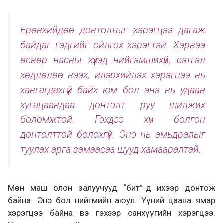
Ерөнхийдөө донтолтыг хэрэгцээ дагаж
байдаг гэдгийг ойлгох хэрэгтэй. Хэрвээ
өсвөр насны хүүхэд нийгэмшихүй, сэтгэл
хөдлөлөө нээх, илэрхийлэх хэрэгцээ нь
хангагдахгүй байх юм бол энэ нь удаан
хугацаандаа донтолт руу шилжих
боломжтой. Гэхдээ хүн болгон
донтолттой болохгүй. Энэ нь амьдралыг
туулах арга замаасаа шууд хамааралтай.
Мөн маш олон залуучууд “бит”-д ихээр донтож
байна. Энэ бол нийгмийн аюул. Үүний цаана ямар
хэрэгцээ байна вэ гэхээр санхүүгийн хэрэгцээ.