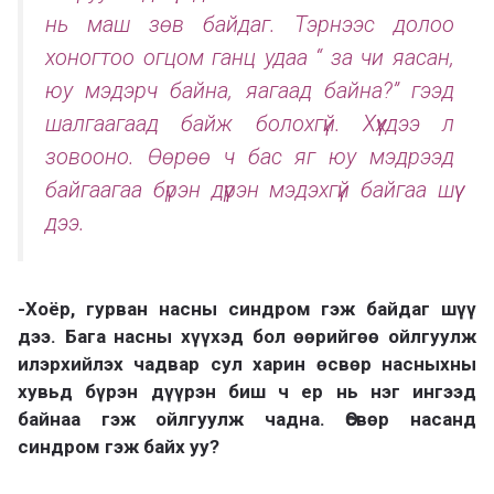
нь маш зөв байдаг. Тэрнээс долоо
хоногтоо огцом ганц удаа “ за чи яасан,
юу мэдэрч байна, яагаад байна?” гээд
шалгаагаад байж болохгүй. Хүүхдээ л
зовооно. Өөрөө ч бас яг юу мэдрээд
байгаагаа бүрэн дүүрэн мэдэхгүй байгаа шүү
дээ.
-Хоёр, гурван насны синдром гэж байдаг шүү
дээ. Бага насны хүүхэд бол өөрийгөө ойлгуулж
илэрхийлэх чадвар сул харин өсвөр насныхны
хувьд бүрэн дүүрэн биш ч ер нь нэг ингээд
байнаа гэж ойлгуулж чадна. Өсвөр насанд
синдром гэж байх уу?