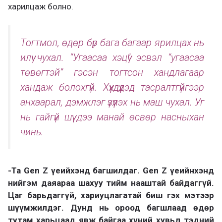
харилцаж болно.
Тогтмол, өдөр бүр бага багаар ярилцах нь
илүү чухал. “Угаасаа хэцүү” эсвэл “угаасаа
төвөгтэй” гэсэн тогтсон хандлагаар
хандаж болохгүй. Хүүхдүүдэд тасралтгүйгээр
анхаарал, дэмжлэг үзүүлэх нь маш чухал. Уг
нь гайгүй шүү дээ манай өсвөр насныхан
чинь.
-Та Gen Z үеийхэнд багшилдаг. Gen Z үеийнхэнд
нийгэм даяараа шахуу тийм нааштай байдаггүй.
Цаг барьдаггүй, хариуцлагатай биш гэх мэтээр
шүүмжилдэг. Дунд нь ороод багшлаад өдөр
тутам харьцаад явж байгаа хүний хувьд тэдний