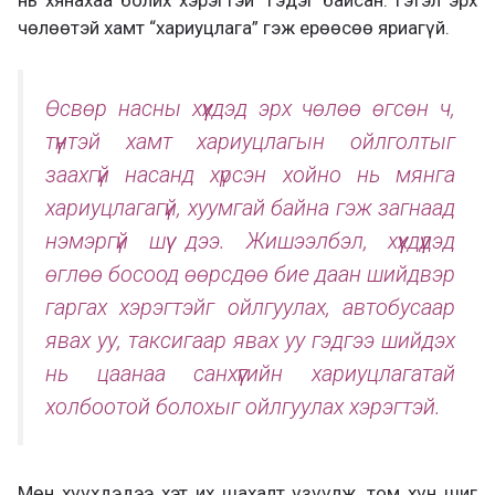
чөлөөтэй хамт “хариуцлага” гэж ерөөсөө яриагүй.
Өсвөр насны хүүхдэд эрх чөлөө өгсөн ч,
түүнтэй хамт хариуцлагын ойлголтыг
заахгүй насанд хүрсэн хойно нь мянга
хариуцлагагүй, хуумгай байна гэж загнаад
нэмэргүй шүү дээ. Жишээлбэл, хүүхдүүдэд
өглөө босоод өөрсдөө бие даан шийдвэр
гаргах хэрэгтэйг ойлгуулах, автобусаар
явах уу, таксигаар явах уу гэдгээ шийдэх
нь цаанаа санхүүгийн хариуцлагатай
холбоотой болохыг ойлгуулах хэрэгтэй.
Мөн хүүхдэдээ хэт их шахалт үзүүлж, том хүн шиг