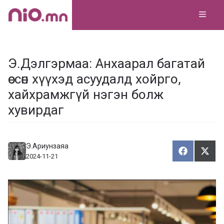
Skip
MEN
to
content
Э.Дэлгэрмаа: Анхаарал багатай
өссөн хүүхэд асуудалд хойрго,
хайхрамжгүй нэгэн болж
хувирдаг
Э.Ариунзаяа
Хуваалца
Түг
Х
Т
2024-11-21
у
ү
в
г
а
э
а
э
л
х
ц
а
х