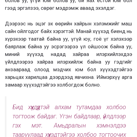
болов уу, үгүй юм болов уу, би яах ёстой юм бол
гээд эргэлзээ, сөрөг мэдрэмж аваад эхэлдэг.
Дээрээс нь эцэг эх өөрийн хайрын хэлэмжийг маш
сайн ойлгодог байх хэрэгтэй. Манай хүүхэд биенд нь
хүрэхээр таатай байна уу, үгүй юу, гоё үг хэлэхээр
баярлаж байна уу эсрэгээрээ үл ойшоож байна уу,
миний хүүхэд надад хайраа илэрхийлэхдээ
үйлдлээрээ хайраа илэрхийлж байна уу гэдгийг
анзаараад олоод мэдчих юм бол хүүхэдтэйгээ
харьцах харилцаа дээрдээд явчихна. Иймэрхүү арга
замаар хүүхэдтэйгээ холбогдож болно.
Бид хүүхдүүдтэй алхам тутамдаа холбоо
тогтоож байдаг. Үгэн байдлаар, үйлдлээр
гэх мэт. Амьдралын хэмнэлдээ
тааруулаад хүүхэдтэйгээ холбоо тогтоочих