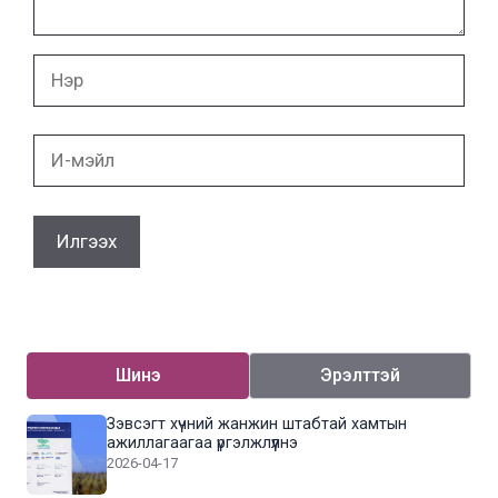
Нэр
И-
мэйл
Шинэ
Эрэлттэй
Зэвсэгт хүчний жанжин штабтай хамтын
ажиллагаагаа үргэлжлүүлнэ
2026-04-17