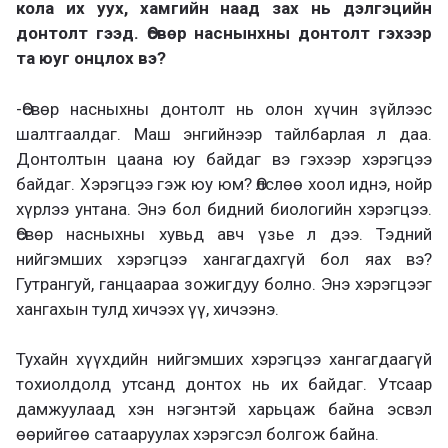
кола их уух, хамгийн наад зах нь дэлгэцийн
донтолт гээд. Өсвөр наснынхны донтолт гэхээр
та юуг онцлох вэ?
-Өсвөр насныхны донтолт нь олон хүчин зүйлээс
шалтгаалдаг. Маш энгийнээр тайлбарлая л даа.
Донтолтын цаана юу байдаг вэ гэхээр хэрэгцээ
байдаг. Хэрэгцээ гэж юу юм? Өлслөө хоол иднэ, нойр
хүрлээ унтана. Энэ бол бидний биологийн хэрэгцээ.
Өсвөр насныхны хувьд авч үзье л дээ. Тэдний
нийгэмших хэрэгцээ хангагдахгүй бол яах вэ?
Гутрангуй, ганцаараа зожигдуу болно. Энэ хэрэгцээг
хангахын тулд хичээх үү, хичээнэ.
Тухайн хүүхдийн нийгэмших хэрэгцээ хангагдаагүй
тохиолдолд утсанд донтох нь их байдаг. Утсаар
дамжуулаад хэн нэгэнтэй харьцаж байна эсвэл
өөрийгөө сатааруулах хэрэгсэл болгож байна.