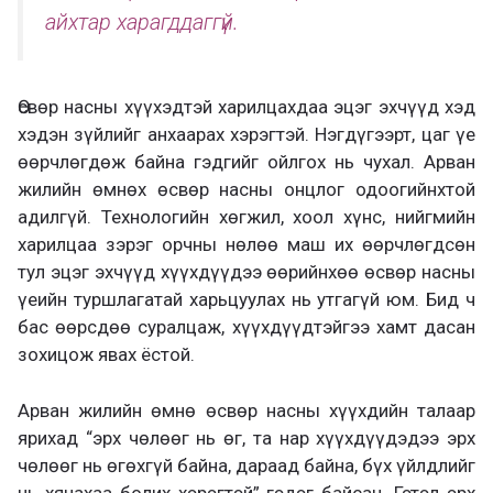
айхтар харагддаггүй.
Өсвөр насны хүүхэдтэй харилцахдаа эцэг эхчүүд хэд
хэдэн зүйлийг анхаарах хэрэгтэй. Нэгдүгээрт, цаг үе
өөрчлөгдөж байна гэдгийг ойлгох нь чухал. Арван
жилийн өмнөх өсвөр насны онцлог одоогийнхтой
адилгүй. Технологийн хөгжил, хоол хүнс, нийгмийн
харилцаа зэрэг орчны нөлөө маш их өөрчлөгдсөн
тул эцэг эхчүүд хүүхдүүдээ өөрийнхөө өсвөр насны
үеийн туршлагатай харьцуулах нь утгагүй юм. Бид ч
бас өөрсдөө суралцаж, хүүхдүүдтэйгээ хамт дасан
зохицож явах ёстой.
Арван жилийн өмнө өсвөр насны хүүхдийн талаар
ярихад “эрх чөлөөг нь өг, та нар хүүхдүүдэдээ эрх
чөлөөг нь өгөхгүй байна, дараад байна, бүх үйлдлийг
нь хянахаа болих хэрэгтэй” гэдэг байсан. Гэтэл эрх