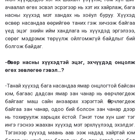
ачаалал өгөх эсвэл эсрэгээр нь хэт их хайрлаж, бага
насны хүүхэд мэт хандах нь хоёул буруу. Хүүхэд
өсвөр насандаа өөрийгөө таних гэж хичээж байгаа
үед эцэг эхийн ийм хандлага нь хүүхдэд эргэлзээ,
сөрөг мэдрэмж төрүүлж ойлгомжгүй байдлыг бий
болгож байдаг.
-Өсвөр насны хүүхэдтэй эцэг, эхчүүдэд онцолж
өгөх зөвлөгөө гэвэл…?
-Танай хүүхэд бага насандаа ямар онцлогтой байсан
юм, багаас дадсан ямар зан чанар нь өөрчлөгдөж
байгааг маш сайн анзаарах хэрэгтэй. Өөрчлөгдөж
байгаа зан чанар, одоо бий болсон зан чанар дээр
нь тохируулж харьцах ёстой. Гэнэт том хүн шиг тэг
ингэ гэснээ жаахан хүүхэд мэт эрхлүүлээд эхэлдэг.
Тэгэхээр хүүхэд маань аав ээж надад хайртай юм