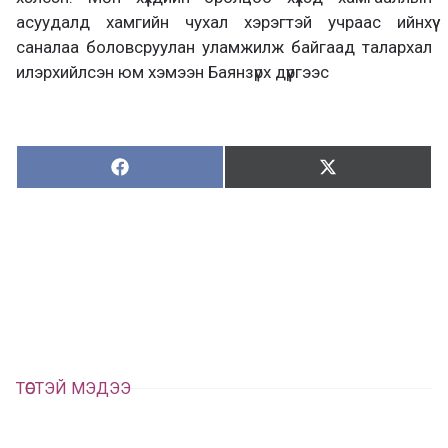
асуудалд хамгийн чухал хэрэгтэй учраас ийнхүү
саналаа боловсруулан уламжилж байгаад талархал
илэрхийлсэн юм хэмээн Баянзүрх дүүргээс
Хуваалцах:
Түгээх:
Х
Т
у
в
г
а
э
а
э
л
х
ц
а
х
ТӨСТЭЙ МЭДЭЭ