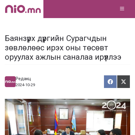
Skip
MEN
to
content
Баянзүрх дүүргийн Сурагчдын
зөвлөлөөс ирэх оны төсөвт
оруулах ажлын саналаа ирүүллээ
Редакц
Хуваалца
Түгэ
Х
Т
2024-10-29
у
в
г
а
э
а
э
л
х
ц
а
х