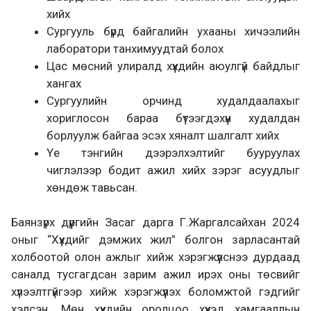
хийх
Сургууль бүрд байгалийн ухааны хичээлийн
лаборатори танхимуудтай болох
Цас мөсний улиралд хүүхдийн аюулгүй байдлыг
хангах
Сургуулийн орчинд худалдаалахыг
хориглосон бараа бүтээгдэхүүн худалдан
борлуулж байгаа эсэх хяналт шалгалт хийх
Үе тэнгийн дээрэлхэлтийг бууруулах
чиглэлээр бодит ажил хийх зэрэг асуудлыг
хөндөж тавьсан.
Баянзүрх дүүргийн Засаг дарга Г.Жаргалсайхан 2024
оныг “Хүүхдийг дэмжих жил” болгон зарласантай
холбоотой олон ажлыг хийж хэрэгжүүлснээ дурдаад
саналд тусгагдсан зарим ажил ирэх оны төсвийг
хүлээлтгүйгээр хийж хэрэгжүүлэх боломжтой гэдгийг
хэлсэн. Мөн хүүхдийн оролцоо хүүхэд хамгааллын