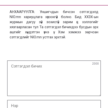
АНХААРУУЛГА: Уншигчдын бичсэн сэтгэгдэлд
NIO.mn хариуцлага хүлээхгүй болно. Бид ХХЗХ-ын
журмын дагуу зүй зохисгүй зарим үг, хэллэгийг
хязгаарласан тул Та сэтгэгдэл бичихдээ бусдын эрх
ашгийг хүндэтгэн үзнэ үү. Хэм хэмжээ зөрчсөн
сэтгэгдлийг NIO.mn устгах эрхтэй.
Сэтгэгдэл
2000
бичих
Нэр