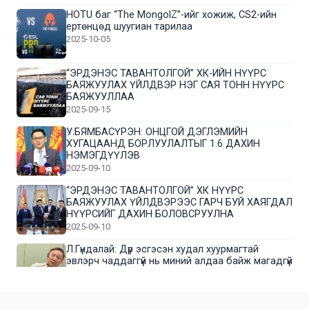
HOTU баг “The MongolZ”-ийг хожиж, CS2-ийн
ертөнцөд шуугиан тарилаа
2025-10-05
“ЭРДЭНЭС ТАВАНТОЛГОЙ” ХК-ИЙН НҮҮРС
БАЯЖУУЛАХ ҮЙЛДВЭР НЭГ САЯ ТОНН НҮҮРС
БАЯЖУУЛЛАА
2025-09-15
У.БЯМБАСҮРЭН: ОНЦГОЙ ДЭГЛЭМИЙН
ХУГАЦААНД БОРЛУУЛАЛТЫГ 1.6 ДАХИН
НЭМЭГДҮҮЛЭВ
2025-09-10
“ЭРДЭНЭС ТАВАНТОЛГОЙ” ХК НҮҮРС
БАЯЖУУЛАХ ҮЙЛДВЭРЭЭС ГАРЧ БУЙ ХАЯГДАЛ
НҮҮРСИЙГ ДАХИН БОЛОВСРУУЛНА
2025-09-10
Л.Гүндалай: Дүр эсгэсэн худал хуурмагтай
эвлэрч чаддаггүй нь миний алдаа байж магадгүй
2025-09-05
ЦОГТЦЭЦИЙ СУМЫН ЦАГААН-ОВОО, СИЙРСТ