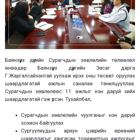
Баянзүрх дүүгийн Сурагчдын зөвлөлийн төлөөлөл
өнөөдөр Баянзүрх дүүргийн Засаг дарга
Г.Жаргалсайхантай уулзаж ирэх оны төсөвт оруулах
шаардлагатай ажлын саналаа танилцууллаа.
Сурагчдын зөвлөлөөс 11 ажлыг нэн даруй хийх
шаардлагатай гэж үзсэн. Тухайлбал,
Сурагчдын зөвлөлийн чуулганыг нэн даруй
зохион байгуулах
Сургуулиудын ариун цэврийн өрөөний
шаардлагыг хангасан тохижилтын ажлуудыг