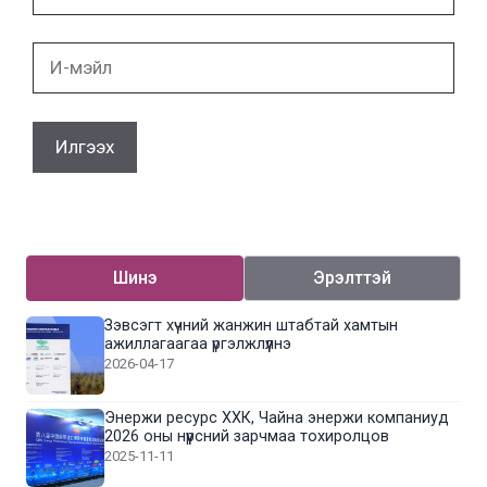
И-
мэйл
Шинэ
Эрэлттэй
Зэвсэгт хүчний жанжин штабтай хамтын
ажиллагаагаа үргэлжлүүлнэ
2026-04-17
Энержи ресурс ХХК, Чайна энержи компаниуд
2026 оны нүүрсний зарчмаа тохиролцов
2025-11-11