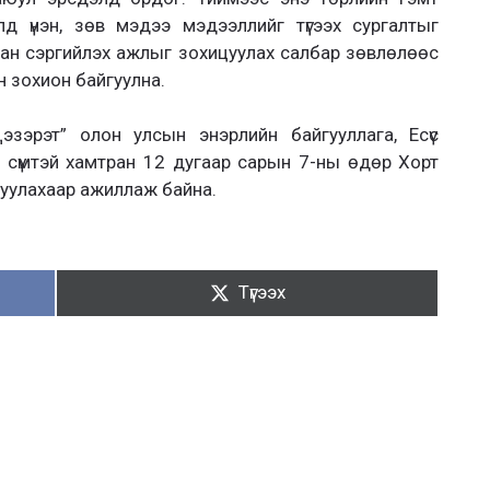
лд үнэн, зөв мэдээ мэдээллийг түгээх сургалтыг
чилан сэргийлэх ажлыг зохицуулах салбар зөвлөлөөс
н зохион байгуулна.
эзэрэт” олон улсын энэрлийн байгууллага, Есүс
н сүмтэй хамтран 12 дугаар сарын 7-ны өдөр Хорт
гуулахаар ажиллаж байна.
Түгээх:
Түгээх