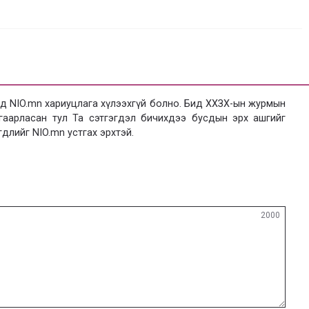
 NIO.mn хариуцлага хүлээхгүй болно. Бид ХХЗХ-ын журмын
язгаарласан тул Та сэтгэгдэл бичихдээ бусдын эрх ашгийг
гдлийг NIO.mn устгах эрхтэй.
2000