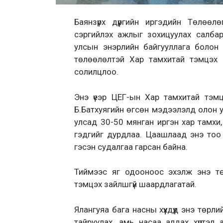
Баянзүрх дүүргийн иргэдийн Төлөө
сэргийлэх ажлыг зохицуулах салба
улсын энэрлийн байгууллага болон Е
төлөөлөлтэй Хар тамхитай тэмцэх 
солилцлоо.
Энэ үеэр ЦЕГ-ын Хар тамхитай тэмц
Б.Батхуягийн өгсөн мэдээлэлд олон у
улсад 30-50 мянган иргэн хар тамхи,
гэдгийг дурдлаа. Цаашлаад энэ тоо 
гэсэн судалгаа гарсан байна.
Тиймээс яг одооноос эхэлж энэ тө
тэмцэх зайлшгүй шаардлагатай.
Ялангуяа бага насны хүүхдүүд энэ төр
тайруулах, амь насаа алдах хүртэл