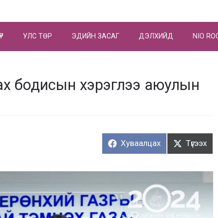
ҮР
УЛС ТӨР
ЭДИЙН ЗАСАГ
ДЭЛХИЙД
NIO RO
ах бодисын хэрэглээ аюулын
Хуваалцах:
Түгээх:
Хуваалцах
Түгээх