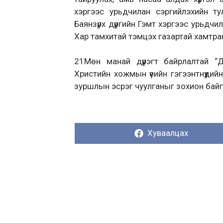
хэргээс урьдчилан сэргийлэхийн ту
Баянзүрх дүүргийн Гэмт хэргээс урьд
Хар тамхитай тэмцэх газартай хамтра
21Мөн манай дүүрэгт байрлалтай “Д
Христийн хожмын үеийн гэгээнтнүүдий
зуршлын эсрэг чуулганыг зохион бай
Хуваалцах:
Хуваалцах