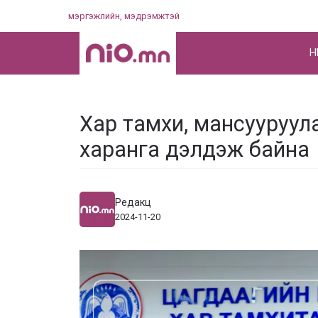
Skip
мэргэжлийн, мэдрэмжтэй
to
content
НҮ
Хар тамхи, мансууруул
харанга дэлдэж байна
Редакц
2024-11-20