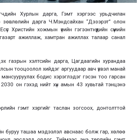
лөгчдийн Хурлын дарга, Гэмт хэргээс урьдчилан
р зөвлөлийн дарга Ч.Мэндсайхан “Дэзэрэт” олон
сүс Христийн хожмын үеийн гэгээнтнүүдийн сүмийн
газарт ажиллаж, хамтран ажиллах талаар санал
эх газрын хэлтсийн дарга, Цагдаагийн хурандаа
лсын тооцоолол хийдэг аргуудаар авч үзвэл манай
 мансууруулах бодис хэрэглэдэг гэсэн тоо гарсан
2030 он гэхэд нийт хүн амын 43 хувьтай тэнцэнэ
рлийн гэмт хэргийг таслан зогсоох, донтолттой
лийн буруу ташаа мэдээлэл авснаас болж гар, хөлөө
 аюул эрсдэлд ордог. Тиймээс энэ төрлийн гэмт