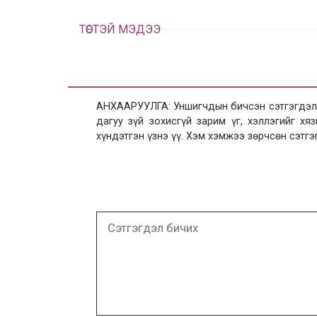
ТӨСТЭЙ МЭДЭЭ
АНХААРУУЛГА: Уншигчдын бичсэн сэтгэгдэлд
дагуу зүй зохисгүй зарим үг, хэллэгийг х
хүндэтгэн үзнэ үү. Хэм хэмжээ зөрчсөн сэтгэ
Сэтгэгдэл
бичих