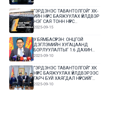
“ЭРДЭНЭС ТАВАНТОЛГОЙ” ХК-
ИЙН НҮҮРС БАЯЖУУЛАХ ҮЙЛДВЭР
НЭГ САЯ ТОНН НҮҮРС
БАЯЖУУЛЛАА
2025-09-15
У.БЯМБАСҮРЭН: ОНЦГОЙ
ДЭГЛЭМИЙН ХУГАЦААНД
БОРЛУУЛАЛТЫГ 1.6 ДАХИН
НЭМЭГДҮҮЛЭВ
2025-09-10
“ЭРДЭНЭС ТАВАНТОЛГОЙ” ХК
НҮҮРС БАЯЖУУЛАХ ҮЙЛДВЭРЭЭС
ГАРЧ БУЙ ХАЯГДАЛ НҮҮРСИЙГ
ДАХИН БОЛОВСРУУЛНА
2025-09-10
Л.Гүндалай: Дүр эсгэсэн худал
хуурмагтай эвлэрч чаддаггүй
нь миний алдаа байж магадгүй
2025-09-05
ЦОГТЦЭЦИЙ СУМЫН ЦАГААН-
ОВОО, СИЙРСТ БАГИЙН
ИРГЭДИЙН ТӨЛӨӨЛӨЛ НҮҮРС