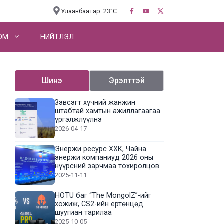
Улаанбаатар: 23°C
OM
НИЙТЛЭЛ
Шинэ
Эрэлттэй
Зэвсэгт хүчний жанжин
штабтай хамтын ажиллагаагаа
үргэлжлүүлнэ
2026-04-17
Энержи ресурс ХХК, Чайна
энержи компаниуд 2026 оны
нүүрсний зарчмаа тохиролцов
2025-11-11
HOTU баг “The MongolZ”-ийг
хожиж, CS2-ийн ертөнцөд
шуугиан тарилаа
2025-10-05