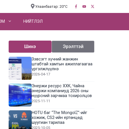
Улаанбаатар: 20°C
OM
НИЙТЛЭЛ
Шинэ
Эрэлттэй
Зэвсэгт хүчний жанжин
штабтай хамтын ажиллагаагаа
үргэлжлүүлнэ
2026-04-17
Энержи ресурс ХХК, Чайна
энержи компаниуд 2026 оны
нүүрсний зарчмаа тохиролцов
2025-11-11
HOTU баг “The MongolZ”-ийг
хожиж, CS2-ийн ертөнцөд
шуугиан тарилаа
2025-10-05