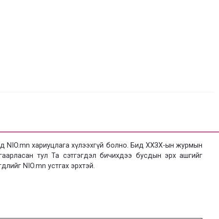
 NIO.mn хариуцлага хүлээхгүй болно. Бид ХХЗХ-ын журмын
язгаарласан тул Та сэтгэгдэл бичихдээ бусдын эрх ашгийг
гдлийг NIO.mn устгах эрхтэй.