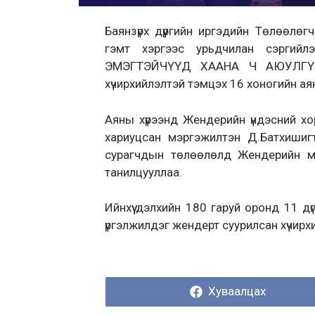
Баянзүрх дүүргийн иргэдийн Төлөөлөг
гэмт хэргээс урьдчилан сэргий
ЭМЭГТЭЙЧҮҮД ХААНА Ч АЮУЛГҮЙ-Ш
хүчирхийлэлтэй тэмцэх 16 хоногийн ая
Аяны хүрээнд Жендерийн үндэсний х
хариуцсан мэргэжилтэн Д.Батхишиг
сурагчдын төлөөлөлд Жендерийн мэ
танилцууллаа.
Ийнхүү дэлхийн 180 гаруй оронд 11 д
үргэлжилдэг жендерт суурилсан хүчирх
Хуваалцах:
Хуваалцах