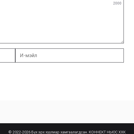
2000
И-
мэйл
© 2022-2026 Бүх эрх хуулиар хамгаалагдсан. КОННЕКТ НЬЮС ХХК