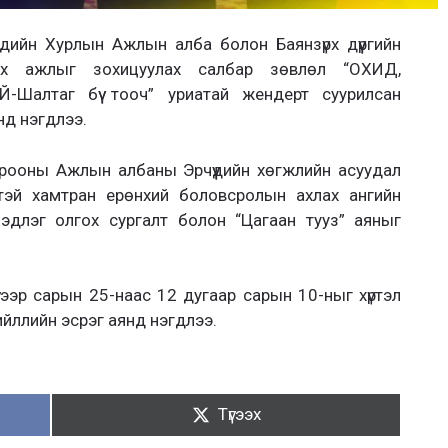
чдийн Хурлын Ажлын алба болон Баянзүрх дүүргийн
лэх ажлыг зохицуулах салбар зөвлөл “ОХИД,
алтаг бүү тооч” уриатай жендерт суурилсан
нд нэгдлээ.
орооны Ажлын албаны Эрчүүдийн хөгжлийн асуудал
тэй хамтран ерөнхий боловсролын ахлах ангийн
длэг олгох сургалт болон “Цагаан тууз” аяныг
үгээр сарын 25-наас 12 дугаар сарын 10-ныг хүртэл
ийллийн эсрэг аянд нэгдлээ.
Түгээх:
Түгээх