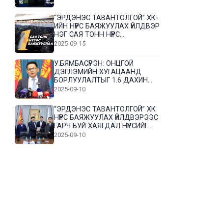
“ЭРДЭНЭС ТАВАНТОЛГОЙ” ХК-
ИЙН НҮҮРС БАЯЖУУЛАХ ҮЙЛДВЭР
НЭГ САЯ ТОНН НҮҮРС
БАЯЖУУЛЛАА
2025-09-15
У.БЯМБАСҮРЭН: ОНЦГОЙ
ДЭГЛЭМИЙН ХУГАЦААНД
БОРЛУУЛАЛТЫГ 1.6 ДАХИН
НЭМЭГДҮҮЛЭВ
2025-09-10
“ЭРДЭНЭС ТАВАНТОЛГОЙ” ХК
НҮҮРС БАЯЖУУЛАХ ҮЙЛДВЭРЭЭС
ГАРЧ БУЙ ХАЯГДАЛ НҮҮРСИЙГ
ДАХИН БОЛОВСРУУЛНА
2025-09-10
Л.Гүндалай: Дүр эсгэсэн худал
хуурмагтай эвлэрч чаддаггүй
нь миний алдаа байж магадгүй
2025-09-05
ЦОГТЦЭЦИЙ СУМЫН ЦАГААН-
ОВОО, СИЙРСТ БАГИЙН
ИРГЭДИЙН ТӨЛӨӨЛӨЛ НҮҮРС