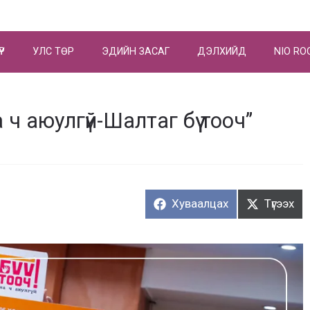
ҮР
УЛС ТӨР
ЭДИЙН ЗАСАГ
ДЭЛХИЙД
NIO RO
 ч аюулгүй-Шалтаг бүү тооч”
Хуваалцах:
Түгээх:
Хуваалцах
Түгээх