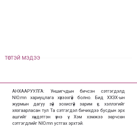
в
г
а
э
а
э
л
х
ц
а
х
ТӨСТЭЙ МЭДЭЭ
АНХААРУУЛГА: Уншигчдын бичсэн сэтгэгдэлд
NIO.mn хариуцлага хүлээхгүй болно. Бид ХХЗХ-ын
журмын дагуу зүй зохисгүй зарим үг, хэллэгийг
хязгаарласан тул Та сэтгэгдэл бичихдээ бусдын эрх
ашгийг хүндэтгэн үзнэ үү. Хэм хэмжээ зөрчсөн
сэтгэгдлийг NIO.mn устгах эрхтэй.