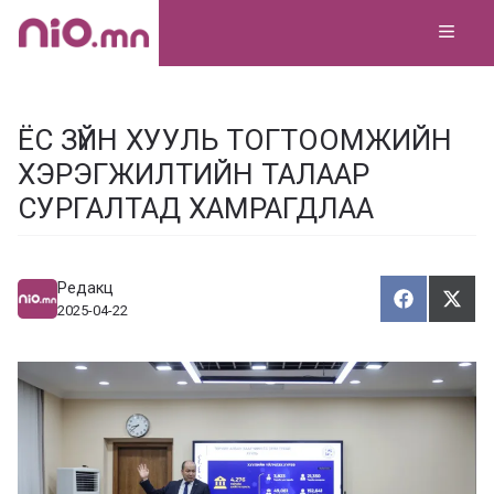
Skip
MEN
to
content
ЁС ЗҮЙН ХУУЛЬ ТОГТООМЖИЙН
ХЭРЭГЖИЛТИЙН ТАЛААР
СУРГАЛТАД ХАМРАГДЛАА
Редакц
Хуваалца
Түгэ
Х
Т
2025-04-22
у
в
г
а
э
а
э
л
х
ц
а
х