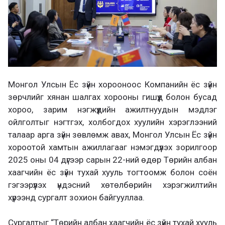
Монгол Улсын Ёс зүйн хорооноос Компанийн ёс зүйн
зөрчлийг хянан шалгах хорооны гишүүд болон бусад
хороо, зарим нэгжүүдийн ажилтнуудын мэдлэг
ойлголтыг нэгтгэх, холбогдох хуулийн хэрэглээний
талаар арга зүйн зөвлөмж авах, Монгол Улсын Ёс зүйн
хороотой хамтын ажиллагааг нэмэгдүүлэх зорилгоор
2025 оны 04 дүгээр сарын 22-ний өдөр Төрийн албан
хаагчийн ёс зүйн тухай хууль тогтоомж болон соён
гэгээрүүлэх үндэсний хөтөлбөрийн хэрэгжилтийн
хүрээнд сургалт зохион байгууллаа.
Сургалтыг “Төрийн албан хаагчийн ёс зүйн тухай хууль