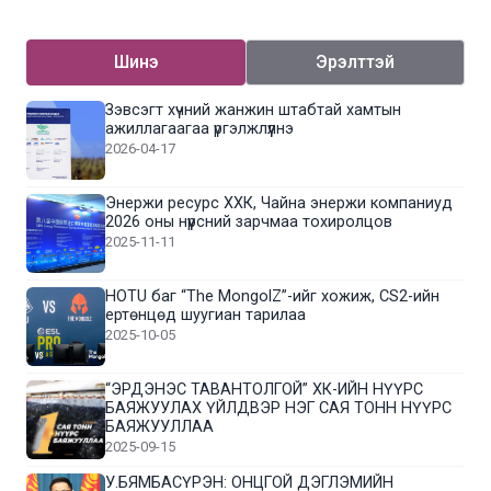
Шинэ
Эрэлттэй
Зэвсэгт хүчний жанжин штабтай хамтын
ажиллагаагаа үргэлжлүүлнэ
2026-04-17
Энержи ресурс ХХК, Чайна энержи компаниуд
2026 оны нүүрсний зарчмаа тохиролцов
2025-11-11
HOTU баг “The MongolZ”-ийг хожиж, CS2-ийн
ертөнцөд шуугиан тарилаа
2025-10-05
“ЭРДЭНЭС ТАВАНТОЛГОЙ” ХК-ИЙН НҮҮРС
БАЯЖУУЛАХ ҮЙЛДВЭР НЭГ САЯ ТОНН НҮҮРС
БАЯЖУУЛЛАА
2025-09-15
У.БЯМБАСҮРЭН: ОНЦГОЙ ДЭГЛЭМИЙН