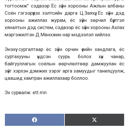
тогтоомж” сэдвээр Ёс зүйн хорооны Ажлын албаны
Соён гэгээрүүлэх хэлтсийн дарга Ц.Заяхүү, Ёс зүйн дэд
хорооны ажиллах журам, ёс зүйн зөрчил бүртгэл
хяналтын дэд систем, сэдвээр ёс зүйн хорооны Ахлах
мэргэжилтэн Д.Мөнхжин нар мэдээлэл хийлээ.
Энэхүү сургалтаар ёс зүйн орчин үеийн хандлага, ёс
суртахууны үндсэн суурь болох хүн чанар,
байгууллагын соёлын өөрчлөлтөөр дамжуулан ёс
зүйг хэрхэн дэмжих зэрэг арга замуудыг танилцуулж,
цаашид хамтран ажиллахаар боллоо.
Эх сурвалж: ett.mn
Хуваалцах:
Түгээх:
Х
Т
у