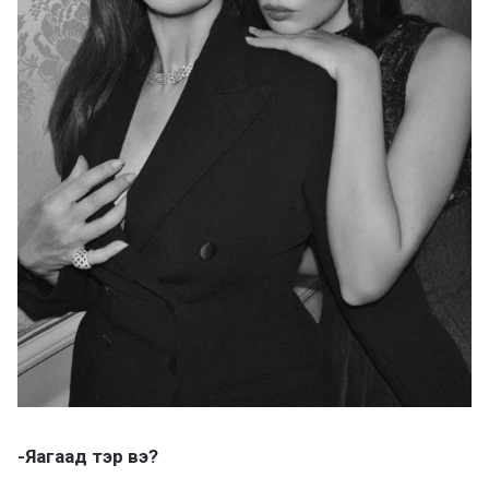
-Яагаад тэр вэ?