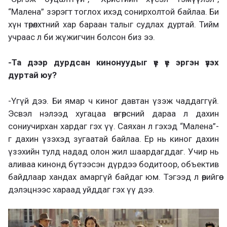
“Малена” зэрэгт тоглох ихэд сонирхолтой байлаа. Би
хүн төрөлхтний хар бараан талыг судлах дуртай. Тийм
учраас л би жүжигчин болсон биз ээ.
-Та дээр дурдсан кинонуудыг үе үе эргэн үзэх
дуртай юу?
-Үгүй дээ. Би ямар ч киног давтан үзэж чаддаггүй.
Эсвэл нэлээд хугацаа өнгөрсний дараа л дахин
сониучирхан хардаг гэх үү. Саяхан л гэхэд “Малена”-
г дахин үзэхэд зугаатай байлаа. Ер нь киног дахин
үзэхийн тулд надад олон жил шаардагддаг. Учир нь
аливаа кинонд бүтээсэн дүрдээ бодитоор, объектив
байдлаар хандах амаргүй байдаг юм. Тэгээд л өөрийгөө
дэлэцнээс хараад уйддаг гэх үү дээ.