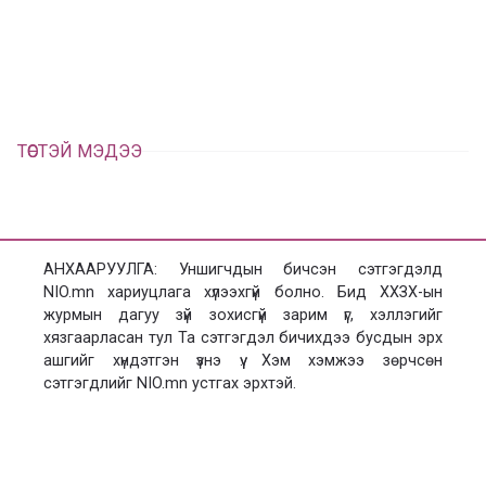
л
х
ц
а
х
ТӨСТЭЙ МЭДЭЭ
АНХААРУУЛГА: Уншигчдын бичсэн сэтгэгдэлд
NIO.mn хариуцлага хүлээхгүй болно. Бид ХХЗХ-ын
журмын дагуу зүй зохисгүй зарим үг, хэллэгийг
хязгаарласан тул Та сэтгэгдэл бичихдээ бусдын эрх
ашгийг хүндэтгэн үзнэ үү. Хэм хэмжээ зөрчсөн
сэтгэгдлийг NIO.mn устгах эрхтэй.