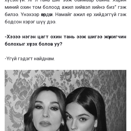
миний охин том болоод ажил хийвэл хийнэ биз” гэж
билээ. Үнэхээр өхөөрдөм. Намайг ажил ер хийдэггүй гэж
бодсон хэрэг шүү дээ.
-Хэзээ нэгэн цагт охин тань ээж шигээ жүжигчин
болохыг хүсэх болов уу?
-Үгүй гэдэгт найднам.