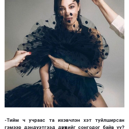
-Тийм ч учраас та ихэвчлэн хэт туйлширсан
гэмээр дэндүү этгээд дүрүүдийг сонгодог байв уу?