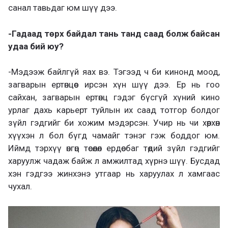
санал тавьдаг юм шүү дээ.
-Гадаад төрх байдал тань танд саад болж байсан
удаа бий юу?
-Мэдээж байлгүй яах вэ. Тэгээд ч би кинонд моод,
загварын ертөнцөөс ирсэн хүн шүү дээ. Ер нь гоо
сайхан, загварын ертөнц гэдэг бүсгүй хүний кино
урлаг дахь карьерт туйлын их саад тотгор болдог
зүйл гэдгийг би хожим мэдэрсэн. Учир нь чи хөөрхөн
хүүхэн л бол бүгд чамайг тэнэг гэж боддог юм.
Иймд тэрхүү өнгөц төсөөлөл ердөө баг төдий зүйл гэдгийг
харуулж чадаж байж л амжилтад хүрнэ шүү. Бусдад
хэн гэдгээ жинхэнэ утгаар нь харуулах л хамгаас
чухал.