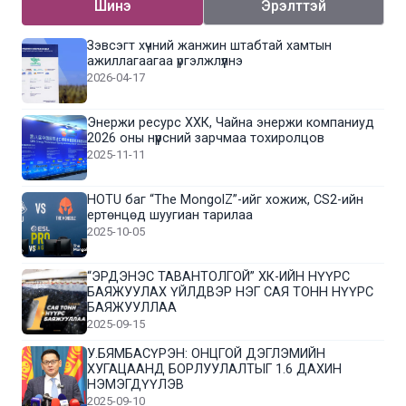
Шинэ
Эрэлттэй
Зэвсэгт хүчний жанжин штабтай хамтын
ажиллагаагаа үргэлжлүүлнэ
2026-04-17
Энержи ресурс ХХК, Чайна энержи компаниуд
2026 оны нүүрсний зарчмаа тохиролцов
2025-11-11
HOTU баг “The MongolZ”-ийг хожиж, CS2-ийн
ертөнцөд шуугиан тарилаа
2025-10-05
“ЭРДЭНЭС ТАВАНТОЛГОЙ” ХК-ИЙН НҮҮРС
БАЯЖУУЛАХ ҮЙЛДВЭР НЭГ САЯ ТОНН НҮҮРС
БАЯЖУУЛЛАА
2025-09-15
У.БЯМБАСҮРЭН: ОНЦГОЙ ДЭГЛЭМИЙН
ХУГАЦААНД БОРЛУУЛАЛТЫГ 1.6 ДАХИН
НЭМЭГДҮҮЛЭВ
2025-09-10