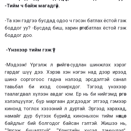
-Тийм ч байж магадгүй.
-Та хэн гэдгээ бусдад одоо ч гэсэн батлах ёстой гэж
боддог уу? -Бусдад биш, харин өөртөө батлах ёстой гэж
боддог доо.
-Үнэхээр тийм гэж үү?
-Мэдээж! Үргэлж л өөрийгөө судлан шинжлэх хэрэг
гардаг шүү дээ. Хэрэв хэн нэгэн над дээр ирээд
шинэ соргогоос гадна нэлээд эрсдэлтэй санал
тавьбал би ихэд сонирхдог. Тэгээд үнэхээр
таалагдвал хүлээн авдаг юм. Ер нь би нийгэмд өргөн
хэлэлцүүлэг, бүр маргаан дэгдээдэг этгээд гэмээр
кинонд тоглох хэзээний л дуртай. Эргээд харахад,
намайг дүр бүтээх бүрийд киноныхон тийм нөхцөл
байдлыг бий болгодог байсан гэлтэй. Жишээ нь,
“Эргэж буцалтгүй”, “Христийн хүсэл тэмүүлэл”,