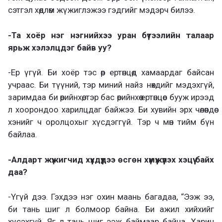
сэтгэл хөдлөм жүжиглэжээ гэдгийг мэдэрч билээ.
-Та хоёр нэг нэгнийхээ уран бүтээлийн талаар
ярьж хэлэлцдэг байв уу?
-Ер үгүй. Би хоёр тэс өөр ертөнцөд хамаардаг байсан
учраас. Би түүний, тэр миний найз нөхдийг мэдэхгүй,
заримдаа би өөрийнхөө, тэр бас өөрийнхөө ертөнцөөс бууж ирээд
л хоорондоо харилцдаг байжээ. Би хувийн эрх чөлөөндөө
хэнийг ч оролцохыг хүсдэггүй. Тэр ч мөн тийм бүн
байлаа.
-Алдарт жүжигчид хүүхдүүдээ өсгөн хүмүүжүүлэх хэцүү байх
даа?
-Үгүй дээ. Гэхдээ нэг охин маань багадаа, “Ээж ээ,
би тань шиг л болмоор байна. Би ажил хийхийг
хүсэхгүй. Яг л тань шиг ээж баймаар байна. Харин