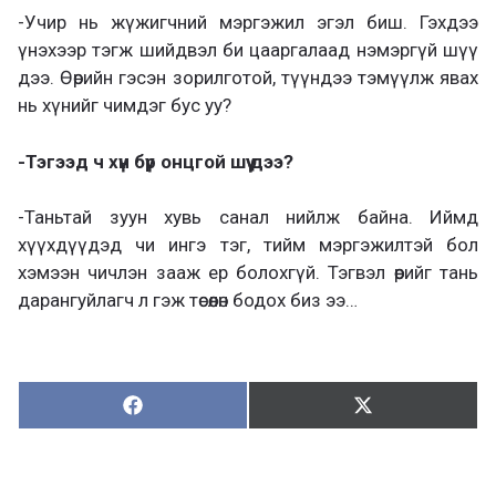
-Учир нь жүжигчний мэргэжил эгэл биш. Гэхдээ
үнэхээр тэгж шийдвэл би цааргалаад нэмэргүй шүү
дээ. Өөрийн гэсэн зорилготой, түүндээ тэмүүлж явах
нь хүнийг чимдэг бус уу?
-Тэгээд ч хүн бүр онцгой шүү дээ?
-Таньтай зуун хувь санал нийлж байна. Иймд
хүүхдүүдэд чи ингэ тэг, тийм мэргэжилтэй бол
хэмээн чичлэн зааж ер болохгүй. Тэгвэл өөрийг тань
дарангуйлагч л гэж төсөөлөн бодох биз ээ…
Хуваалцах:
Түгээх:
Х
Т
у
ү
в
г
а
э
а
э