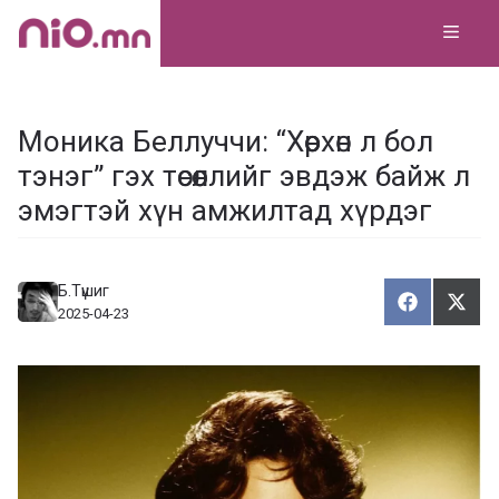
Skip
MEN
to
content
Моника Беллуччи: “Хөөрхөн л бол
тэнэг” гэх төсөөллийг эвдэж байж л
эмэгтэй хүн амжилтад хүрдэг
Б.Түшиг
Хуваалца
Түг
Х
Т
2025-04-23
у
ү
в
г
а
э
а
э
л
х
ц
а
х