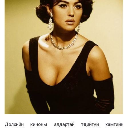
Дэлхийн киноны алдартай төдийгүй хамгийн