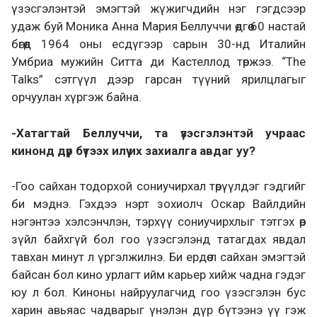
үзэсгэлэнтэй эмэгтэй жүжигчдийн нэг гэгдсээр
удаж буй Моника Анна Мария Беллуччи өдгөө 60 настай
бөгөөд 1964 оны есдүгээр сарын 30-нд Италийн
Умбриа мужийн Ситта ди Кастеллод төржээ. “The
Talks” сэтгүүл дээр гарсан түүний ярилцлагыг
орчуулан хүргэж байна.
-Хатагтай Беллуччи, та үзэсгэлэнтэй учраас
кинонд дүр бүтээх илүү их захиалга авдаг уу?
-Гоо сайхан тодорхой сониучирхал төрүүлдэг гэдгийг
би мэднэ. Гэхдээ нэрт зохиолч Оскар Вайлдийн
нэгэнтээ хэлсэнчлэн, тэрхүү сониучирхлыг тэтгэх өөр
зүйл байхгүй бол гоо үзэсгэлэнд татагдах явдал
тавхан минут л үргэлжилнэ. Би ердөө л сайхан эмэгтэй
байсан бол кино урлагт ийм карьер хийж чадна гэдэг
юу л бол. Киноны найруулагчид гоо үзэсгэлэн бус
харин авьяас чадварыг үнэлэн дүр бүтээнэ үү гэж