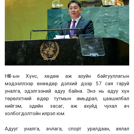
а
х
НҮБ-ын Хүнс, хөдөө аж ахуйн байгууллагын
мэдээллээр өнөөдөр дэлхий дээр 57 сая гаруй
уналга, эдэлгээний адуу байна. Энэ нь адуу хүн
төрөлхтний өдөр тутмын амьдрал, цаашилбал
нийгэм, эдийн засаг, аж ахуйд чухал ач
холбогдолтойн илрэл юм.
Адууг уналга, ачлага, спорт уралдаан, аялал