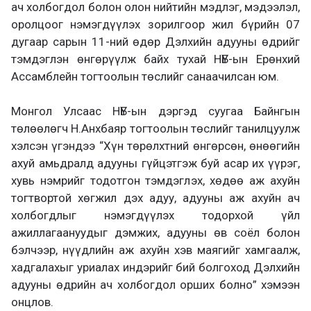
ач холбогдол болон олон нийтийн мэдлэг, мэдээлэл,
оролцоог нэмэгдүүлэх зорилгоор жил бүрийн 07
дугаар сарын 11-ний өдөр Дэлхийн адууны өдрийг
тэмдэглэн өнгөрүүлж байх тухай НҮБ-ын Ерөнхий
Ассамблейн тогтоолын төслийг санаачилсан юм.
Монгол Улсаас НҮБ-ын дэргэд суугаа Байнгын
төлөөлөгч Н.Анхбаяр тогтоолын төслийг танилцуулж
хэлсэн үгэндээ “Хүн төрөлхтний өнгөрсөн, өнөөгийн
ахуй амьдралд адууны гүйцэтгэж буй асар их үүрэг,
хувь нэмрийг тодотгон тэмдэглэх, хөдөө аж ахуйн
тогтвортой хөгжил дэх адуу, адууны аж ахуйн ач
холбогдлыг нэмэгдүүлэх тодорхой үйл
ажиллагаануудыг дэмжих, адууны өв соёл болон
бэлчээр, нүүдлийн аж ахуйн хэв маягийг хамгаалж,
хадгалахыг уриалах индэрийг бий болгоход Дэлхийн
адууны өдрийн ач холбогдол орших болно” хэмээн
онцлов.