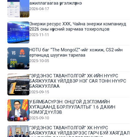
ажиллагаагаа үргэлжлүүлнэ
2026-04-17
Энержи ресурс ХХК, Чайна энержи компаниуд
2026 оны нүүрсний зарчмаа тохиролцов
2025-11-11
HOTU баг “The MongolZ”-ийг хожиж, CS2-ийн
ертөнцөд шуугиан тарилаа
2025-10-05
“ЭРДЭНЭС ТАВАНТОЛГОЙ” ХК-ИЙН НҮҮРС
БАЯЖУУЛАХ ҮЙЛДВЭР НЭГ САЯ ТОНН НҮҮРС
БАЯЖУУЛЛАА
2025-09-15
У.БЯМБАСҮРЭН: ОНЦГОЙ ДЭГЛЭМИЙН
ХУГАЦААНД БОРЛУУЛАЛТЫГ 1.6 ДАХИН
НЭМЭГДҮҮЛЭВ
2025-09-10
“ЭРДЭНЭС ТАВАНТОЛГОЙ” ХК НҮҮРС
БАЯЖУУЛАХ ҮЙЛДВЭРЭЭС ГАРЧ БУЙ ХАЯГДАЛ