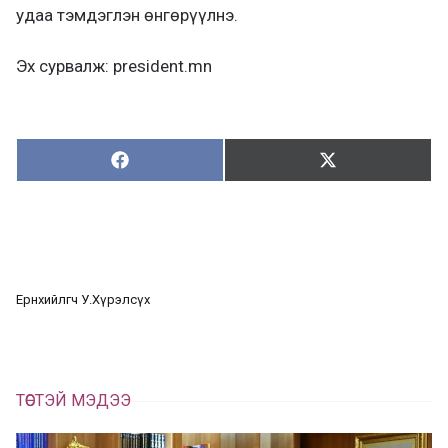
удаа тэмдэглэн өнгөрүүлнэ.
Эх сурвалж: president.mn
Хуваалцах:
Түгээх:
Х
Т
у
ү
в
г
а
э
а
э
л
х
ц
а
Ерөнхийлөгч У.Хүрэлсүх
х
ТӨСТЭЙ МЭДЭЭ