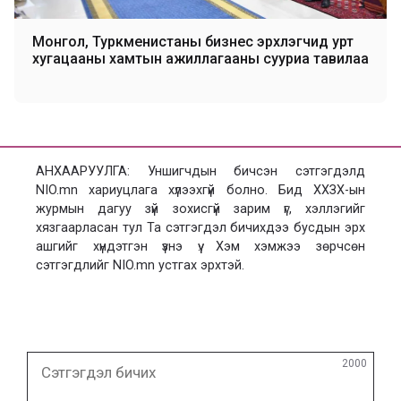
Монгол, Туркменистаны бизнес эрхлэгчид урт
хугацааны хамтын ажиллагааны сууриа тавилаа
АНХААРУУЛГА: Уншигчдын бичсэн сэтгэгдэлд
NIO.mn хариуцлага хүлээхгүй болно. Бид ХХЗХ-ын
журмын дагуу зүй зохисгүй зарим үг, хэллэгийг
хязгаарласан тул Та сэтгэгдэл бичихдээ бусдын эрх
ашгийг хүндэтгэн үзнэ үү. Хэм хэмжээ зөрчсөн
сэтгэгдлийг NIO.mn устгах эрхтэй.
Сэтгэгдэл
2000
бичих