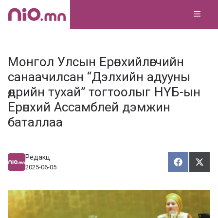
Skip
MEN
to
content
Монгол Улсын Ерөнхийлөгчийн
санаачилсан “Дэлхийн адууны
өдрийн тухай” тогтоолыг НҮБ-ын
Ерөнхий Ассамблей дэмжин
баталлаа
Редакц
Хуваалца
Түг
Х
Т
2025-06-05
у
ү
в
г
а
э
а
э
л
х
ц