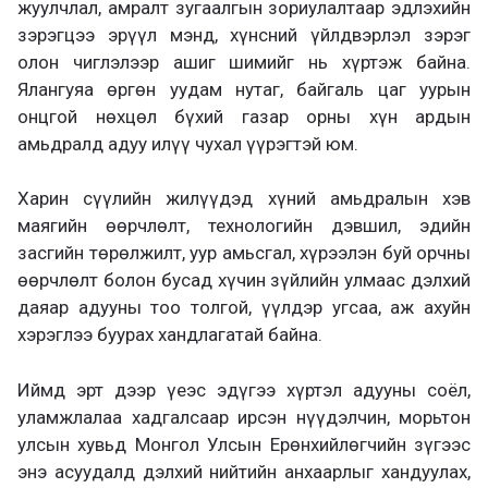
жуулчлал, амралт зугаалгын зориулалтаар эдлэхийн
зэрэгцээ эрүүл мэнд, хүнсний үйлдвэрлэл зэрэг
олон чиглэлээр ашиг шимийг нь хүртэж байна.
Ялангуяа өргөн уудам нутаг, байгаль цаг уурын
онцгой нөхцөл бүхий газар орны хүн ардын
амьдралд адуу илүү чухал үүрэгтэй юм.
Харин сүүлийн жилүүдэд хүний амьдралын хэв
маягийн өөрчлөлт, технологийн дэвшил, эдийн
засгийн төрөлжилт, уур амьсгал, хүрээлэн буй орчны
өөрчлөлт болон бусад хүчин зүйлийн улмаас дэлхий
даяар адууны тоо толгой, үүлдэр угсаа, аж ахуйн
хэрэглээ буурах хандлагатай байна.
Иймд эрт дээр үеэс эдүгээ хүртэл адууны соёл,
уламжлалаа хадгалсаар ирсэн нүүдэлчин, морьтон
улсын хувьд Монгол Улсын Ерөнхийлөгчийн зүгээс
энэ асуудалд дэлхий нийтийн анхаарлыг хандуулах,