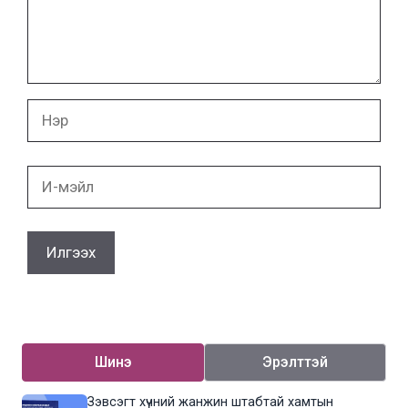
Нэр
И-
мэйл
Шинэ
Эрэлттэй
Зэвсэгт хүчний жанжин штабтай хамтын