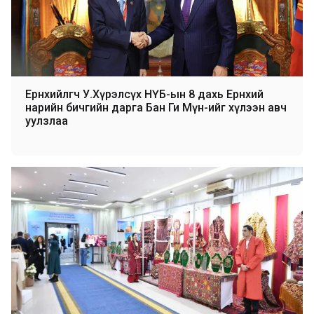
Ерөнхийлөгч У.Хүрэлсүх НҮБ-ын 8 дахь Ерөнхий
нарийн бичгийн дарга Бан Ги Мүн-ийг хүлээн авч
уулзлаа