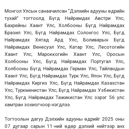
Монгол Улсын санаачилсан “Дэлхийн адууны өдрийн
тухай” тогтоолд Бүгд Найрамдах Австри Улс,
Бахрейны Хаант Улс, Холбооны Бүгд Найрамдах
Бразил Улс, Бүгд Найрамдах Солонгос Улс, Бүгд
Найрамдах Хятад Ард Улс, Боливарын Бүгд
Найрамдах Венесуэл Улс, Катар Улс, Лесотогийн
Хаант Улс, Мароккогийн Хаант Улс, Оросын
Холбооны Улс, Бүгд Найрамдах Португал Улс,
Холбооны Бүгд Найрамдах Герман Улс, Тайландын
Хаант Улс, Бүгд Найрамдах Турк Улс, Япон Улс, Бүгд
Найрамдах Киргиз Улс, Бүгд Найрамдах Казахстан
Улс, Туркменистан Улс, Бүгд Найрамдах Узбекистан
Улс, Бүгд Найрамдах Тажикистан Улс зэрэг 56 улс
хамтран зохиогчоор нэгдлээ.
Тогтоолын дагуу Дэлхийн адууны өдрийг 2025 оны
07 дугаар сарын 11-ний өдөр дэлхий нийтээр анх