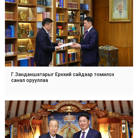
Г.Занданшатарыг Ерөнхий сайдаар томилох
санал орууллаа