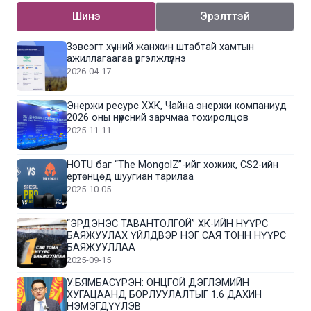
Шинэ
Эрэлттэй
Зэвсэгт хүчний жанжин штабтай хамтын
ажиллагаагаа үргэлжлүүлнэ
2026-04-17
Энержи ресурс ХХК, Чайна энержи компаниуд
2026 оны нүүрсний зарчмаа тохиролцов
2025-11-11
HOTU баг “The MongolZ”-ийг хожиж, CS2-ийн
ертөнцөд шуугиан тарилаа
2025-10-05
“ЭРДЭНЭС ТАВАНТОЛГОЙ” ХК-ИЙН НҮҮРС
БАЯЖУУЛАХ ҮЙЛДВЭР НЭГ САЯ ТОНН НҮҮРС
БАЯЖУУЛЛАА
2025-09-15
У.БЯМБАСҮРЭН: ОНЦГОЙ ДЭГЛЭМИЙН
ХУГАЦААНД БОРЛУУЛАЛТЫГ 1.6 ДАХИН
НЭМЭГДҮҮЛЭВ