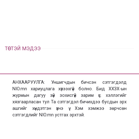
а
э
л
х
ц
а
х
ТӨСТЭЙ МЭДЭЭ
АНХААРУУЛГА: Уншигчдын бичсэн сэтгэгдэлд
NIO.mn хариуцлага хүлээхгүй болно. Бид ХХЗХ-ын
журмын дагуу зүй зохисгүй зарим үг, хэллэгийг
хязгаарласан тул Та сэтгэгдэл бичихдээ бусдын эрх
ашгийг хүндэтгэн үзнэ үү. Хэм хэмжээ зөрчсөн
сэтгэгдлийг NIO.mn устгах эрхтэй.