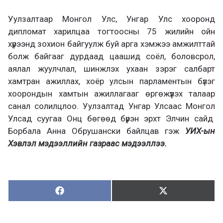
Уулзалтаар Монгол Улс, Унгар Улс хооронд
дипломат харилцаа тогтоосны 75 жилийн ойн
хүрээнд зохион байгуулж буй арга хэмжээ амжилттай
болж байгааг дурдаад цаашид соёл, боловсрол,
аялал жуулчлал, шинжлэх ухаан зэрэг салбарт
хамтран ажиллах, хоёр улсын парламентын бүлэг
хоорондын хамтын ажиллагааг өргөжүүлэх талаар
санал солилцлоо. Уулзалтад Унгар Улсаас Монгол
Улсад суугаа Онц бөгөөд бүрэн эрхт Элчин сайд
Борбала Анна Обрушански байлцав гэж
УИХ-ын
Хэвлэл мэдээллийн газраас мэдээллээ.
Хуваалцах:
Түгээх:
Х
Т
у
в
г
а
э