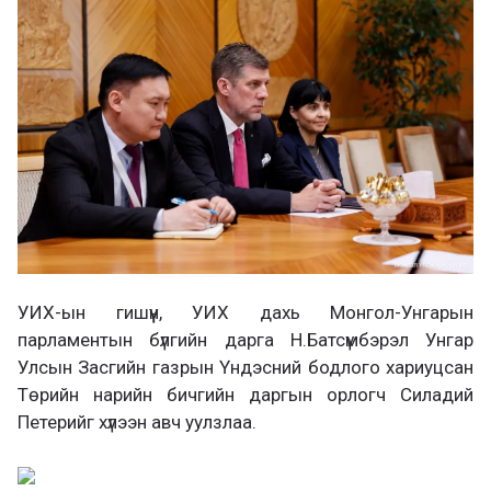
л
х
ц
а
х
УИХ-ын гишүүн, УИХ дахь Монгол-Унгарын
парламентын бүлгийн дарга Н.Батсүмбэрэл Унгар
Улсын Засгийн газрын Үндэсний бодлого хариуцсан
Төрийн нарийн бичгийн даргын орлогч Силадий
Петерийг хүлээн авч уулзлаа.