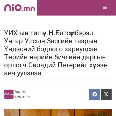
Skip
MEN
to
content
УИХ-ын гишүүн Н.Батсүмбэрэл
Унгар Улсын Засгийн газрын
Үндэсний бодлого хариуцсан
Төрийн нарийн бичгийн даргын
орлогч Силадий Петерийг хүлээн
авч уулзлаа
Редакц
Хуваалца
Түгэ
Х
Т
2025-06-09
у
в
г
а
э
а
э