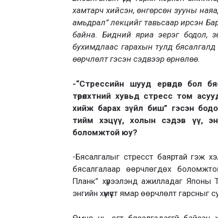
хамтарч хийсэн, өнгөрсөн зууны наяа
амьдрал” лекцийг тавьсаар ирсэн Бар
байна. Бидний яриа эерэг бодол, зө
бухимдлаас гарахын тулд бясалгалд 
өөрчлөлт гэсэн сэдвээр өрнөлөө.
-“Стрессийн шууд ерөндөг бол бя
төрөлхтний хувьд стресс том асуу
хийж барах зүйл биш” гэсэн бодо
тийм хэцүү, холын сэдэв үү, энг
боломжтой юу?
-Бясалгалыг стресст баяртай гэж хэл
бясалгалаар өөрчлөгдөх боломжто
Планк” хүрээлэнд ажилладаг Японы 
энгийн хүмүүст ямар өөрчлөлт гарсныг 
Өмнө нь огт бясалгадаггүй байсан х