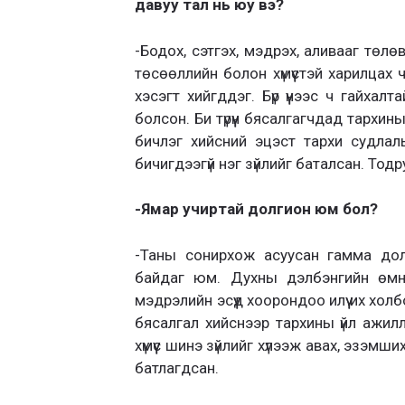
давуу тал нь юу вэ?
-Бодох, сэтгэх, мэдрэх, аливааг төлөв
төсөөллийн болон хүмүүстэй харилцах 
хэсэгт хийгддэг. Бүр үүнээс ч гайхал
болсон. Би түрүүн бясалгагчдад тархи
бичлэг хийсний эцэст тархи судлал
бичигдээгүй нэг зүйлийг баталсан. Тод
-Ямар учиртай долгион юм бол?
-Таны сонирхож асуусан гамма дол
байдаг юм. Духны дэлбэнгийн өмн
мэдрэлийн эсүүд хоорондоо илүү их хол
бясалгал хийснээр тархины үйл ажилл
хүмүүс шинэ зүйлийг хүлээж авах, эзэ
батлагдсан.