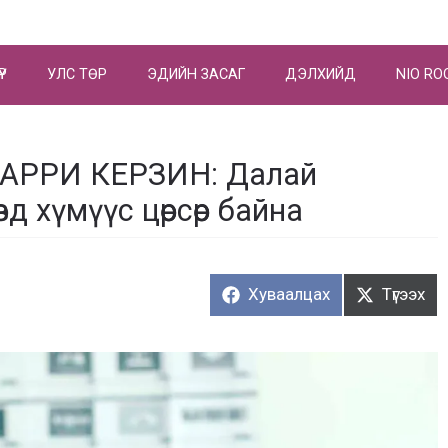
ҮР
УЛС ТӨР
ЭДИЙН ЗАСАГ
ДЭЛХИЙД
NIO RO
РРИ КЕРЗИН: Далай
 хүмүүс цөөрсөөр байна
Хуваалцах:
Түгээх:
Хуваалцах
Түгээх