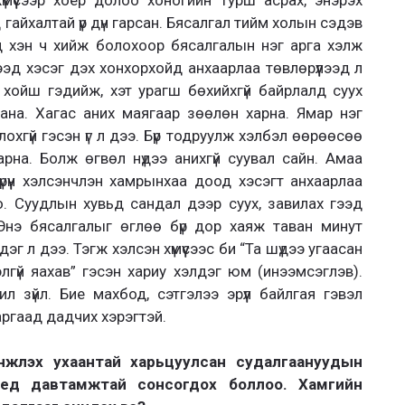
д гайхалтай үр дүн гарсан. Бясалгал тийм холын сэдэв
 хэн ч хийж болохоор бясалгалын нэг арга хэлж
ээд хэсэг дэх хонхорхойд анхаарлаа төвлөрүүлээд л
 хойш гэдийж, хэт урагш бөхийхгүй байрлалд суух
ана. Хагас аних маягаар зөөлөн харна. Ямар нэг
охгүй гэсэн үг л дээ. Бүр тодруулж хэлбэл өөрөөсөө
рна. Болж өгвөл нүдээ анихгүй суувал сайн. Амаа
рүүн хэлсэнчлэн хамрынхаа доод хэсэгт анхаарлаа
о. Суудлын хувьд сандал дээр суух, завилах гээд
Энэ бясалгалыг өглөө бүр дор хаяж таван минут
эдэг л дээ. Тэгж хэлсэн хүмүүсээс би “Та шүдээ угаасан
элгүй яахав” гэсэн хариу хэлдэг юм (инээмсэглэв).
л зүйл. Бие махбод, сэтгэлээ эрүүл байлгая гэвэл
ргаад дадчих хэрэгтэй.
нжлэх ухаантай харьцуулсан судалгаануудын
үед давтамжтай сонсогдох боллоо. Хамгийн