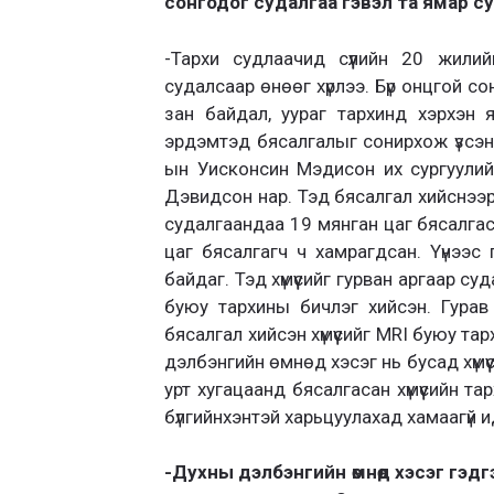
сонгодог судалгаа гэвэл та ямар с
-Тархи судлаачид сүүлийн 20 жили
судалсаар өнөөг хүрлээ. Бүр онцгой со
зан байдал, уураг тархинд хэрхэн
эрдэмтэд бясалгалыг сонирхож үзсэн 
ын Уисконсин Мэдисон их сургуулий
Дэвидсон нар. Тэд бясалгал хийснээр
судалгаандаа 19 мянган цаг бясалгаса
цаг бясалгагч ч хамрагдсан. Үүнээс
байдаг. Тэд хүмүүсийг гурван аргаар с
буюу тархины бичлэг хийсэн. Гурав 
бясалгал хийсэн хүмүүсийг MRI буюу т
дэлбэнгийн өмнөд хэсэг нь бусад хүмүү
урт хугацаанд бясалгасан хүмүүсийн т
бүлгийнхэнтэй харьцуулахад хамаагүй 
-Духны дэлбэнгийн өмнөд хэсэг гэд