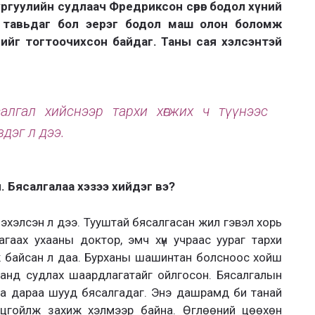
ргуулийн судлаач Фредриксон сөрөг бодол хүний
т тавьдаг бол эерэг бодол маш олон боломж
ийг тогтоочихсон байдаг. Таны сая хэлсэнтэй
лгал хийснээр тархи хөгжих ч түүнээс
здэг л дээ.
н. Бясалгалаа хэзээ хийдэг вэ?
эхэлсэн л дээ. Тууштай бясалгасан жил гэвэл хорь
гаах ухааны доктор, эмч хүн учраас уураг тархи
ж байсан л даа. Бурханы шашинтан болсноос хойш
аманд судлах шаардлагатайг ойлгосон. Бясалгалын
аа дараа шууд бясалгадаг. Энэ дашрамд би танай
нцгойлж захиж хэлмээр байна. Өглөөний цөөхөн