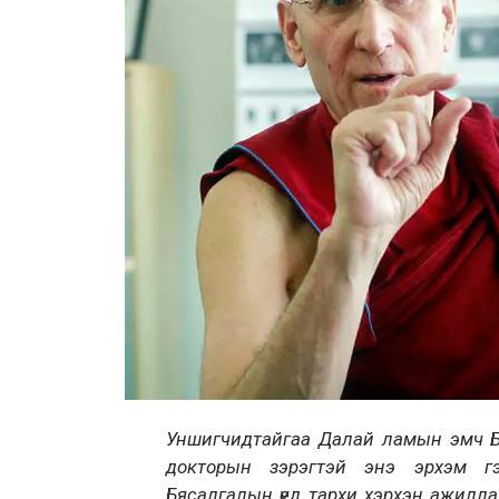
Уншигчидтайгаа Далай ламын эмч Б
докторын зэрэгтэй энэ эрхэм г
Бясалгалын үед тархи хэрхэн ажилла