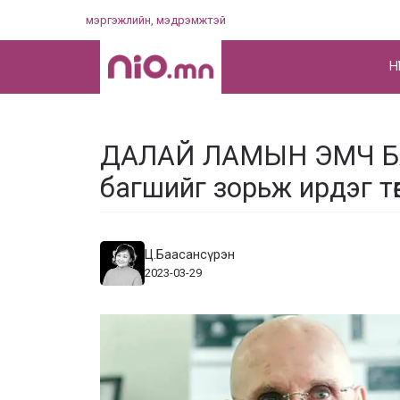
Skip
мэргэжлийн, мэдрэмжтэй
to
content
НҮ
ДАЛАЙ ЛАМЫН ЭМЧ БА
багшийг зорьж ирдэг төвд
Ц.Баасансүрэн
2023-03-29