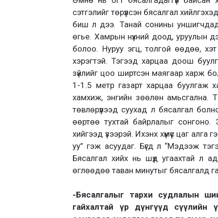
сэтгэлийг төрүүлсэн бясалгал хийлгэхэ
биш л дээ. Танай сонины уншигчдад
өгье. Хамрын нүхний доод, уруулын д
болоо. Нуруу эгц, толгой өөдөө, хэт
хэрэгтэй. Тэгээд харцаа доош буулг
зүйлийг цоо ширтсэн маягаар харж бол
1-1.5 метр газарт харцаа буулгаж ха
хамхиж, энгийн зөөлөн амьсгална. Тү
төвлөрүүлээд суухад л бясалгал болн
өөртөө тухтай байрлалыг сонгоно. 
хийгээд үзээрэй. Ихэнх хүмүүс цаг алга г
уу” гэж асуудаг. Бүгд л “Мэдээж тэг
Бясалгал хийх нь шүд угаахтай л ади
өглөөдөө таван минутыг бясалгалд га
-Бясалгалыг тархи судлалын ши
гайхалтай үр дүнгүүд сүүлийн 