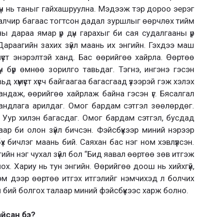
дүн нь таныг гайхашруулна. Мэдээж тэр дороо эерэг
алчир багаас тогтсон дадал зуршлыг өөрчлөх тийм
ны дараа ямар үр дүн гарахыг би сая судалгааны үр
 Дараагийн захих зүйл маань их энгийн. Гэхдээ маш
мүүст энэрэлтэй ханд. Бас өөрийгөө хайрла. Өөртөө
үн бүр өмнөө зорилго тавьдаг. Тэгнэ, ингэнэ гэсэн
вьд хүмүүст хүсч байгаагаа багасгаад үзээрэй гэж хэлэх
андаж, өөрийгөө хайрлаж байна гэсэн үг. Бясалгал
 хандлага арилдаг. Омог бардам сэтгэл зөөлөрдөг.
 Уур хилэн багасдаг. Омог бардам сэтгэл, бусдад
аар би олон зүйл бичсэн. Фэйсбүүкээр миний нэрээр
үх бичлэг маань бий. Саяхан бас нэг ном хэвлүүлсэн.
раагийн нэг чухал зүйл бол “Бид яавал өөртөө зөв итгэж
ох. Хариу нь тун энгийн. Өөрийгөө доош нь хийхгүй,
эм дээр өөртөө итгэх итгэлийг нэмчихэд л болчих
н бий болгох талаар миний фэйсбүүкээс харж болно.
айсан бэ?