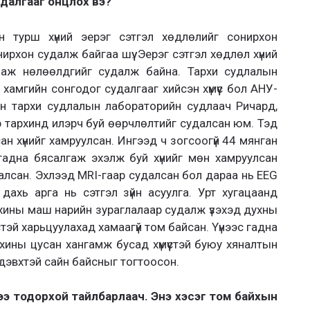
удалгааг онцлох вэ?
йн турш хүний эерэг сэтгэл хөдлөлийг сонирхон
нирхон судалж байгаа шүү. Эерэг сэтгэл хөдлөл хүний
 яаж нөлөөлдгийг судалж байна. Тархи судлалын
хамгийн сонгодог судалгааг хийсэн хүмүүс бол АНУ-
н тархи судлалын лабораторийн судлаач Ричард,
 тархинд илэрч буй өөрчлөлтийг судалсан юм. Тэд
н хүнийг хамруулсан. Ингээд ч зогсоогүй 44 мянган
 гадна бясалгаж эхэлж буй хүнийг мөн хамруулсан
удалсан. Эхлээд MRI-гаар судалсан бол дараа нь EEG
дахь арга нь сэтгэл зүйн асуулга. Урт хугацаанд
архины маш нарийн зураглалаар судалж үзэхэд духны
стэй харьцуулахад хамаагүй том байсан. Үүнээс гадна
архины цусан хангамж бусад хүмүүстэй буюу хяналтын
идэвхтэй сайн байсныг тогтоосон.
гээ тодорхой тайлбарлаач. Энэ хэсэг том байхын