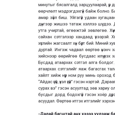
минутыг бясалгалд зарцуулаарай, үр 
өөрчлөлт мэдрэгдэхгүй байж болно. Б
амар зүйл биш. Уйгагүй удаан хугацаа
дүнгээр жишээ татаж хэллээ шүү дээ.
утга учиртай, өгөөжтэй зөвлөгөө. Хү
сайхан сэтгэлээр хандаад үзээрэй. Х
хүслийн жагсаалт хүн бүрт бий. Миний ху
дуртай. Ингэж чадвал өөртөө үнэнч х
хийснээр өөрийгөө бусдаас илүү үзэх
Бусдад атаархах сэтгэл алга болдог.
атаархах сэтгэлийг яаж багасгах тал
хайлт хийж нүүр ном руу минь ороход б
“Айдас үгүй, үхэл үгүй” гэсэн нэртэй. Да
сурах вэ” гэсэн асуултад зөв хариу ол
бусдыг дорд бодохгүй гэсэн хоёр дүр
асуудал. Өөртөө итгэх итгэлийг хэрхэ
-Далай багштай анх хэзээ уулзаж б