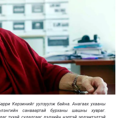
арри Керзинийг уулзуулж байна. Анагаах ухааны
элэнгийн санваартай бурханы шашны хувраг.
даг тухай судалгааг дэлхийн нэртэй эрдэмтэдтэй