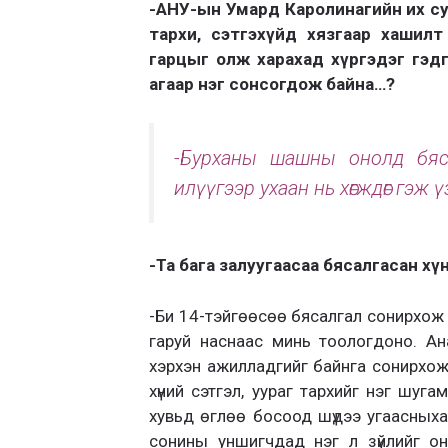
-АНУ-ын Умард Каролинагийн их су
тархи, сэтгэхүйд хязгаар хашил
гарцыг олж харахад хүргэдэг гэдг
агаар нэг сонсогдож байна…?
-Бурханы шашны онолд бяса
илүүгээр ухаан нь хөгждөг гэж ү
-Та бага залуугаасаа бясалгасан хү
-Би 14-тэйгөөсөө бясалгал сонирхож 
гаруй наснаас минь тоологдоно. Ана
хэрхэн ажилладгийг байнга сонирхо
хүний сэтгэл, уураг тархийг нэг шуг
хувьд өглөө босоод шүдээ угаасных
сонины уншигчдад нэг л зүйлийг о