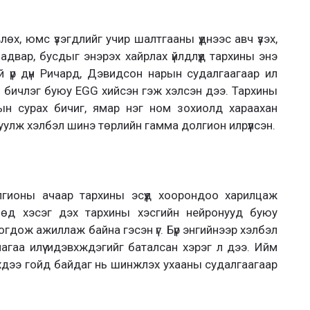
лөх, юмс үзэгдлийг учир шалтгааны үүднээс авч үзэх,
чадвар, бусдыг энэрэх хайрлах үйлдлүүд тархины энэ
тай үр дүн Ричард, Дэвидсон нарын судалгаагаар ил
ны бичлэг буюу EGG хийсэн гэж хэлсэн дээ. Тархины
ын сурах бичиг, ямар нэг ном зохиолд хараахан
руулж хэлбэл шинэ төрлийн гамма долгион илрүүлсэн.
гионы ачаар тархины эсүүд хоорондоо харилцаж
өд хэсэг дэх тархины хэсгийн нейронууд буюу
богдож ажиллаж байна гэсэн үг. Бүр энгийнээр хэлбэл
агаа илүү идэвхждэгийг баталсан хэрэг л дээ. Ийм
мшихдээ гойд байдаг нь шинжлэх ухааны судалгаагаар