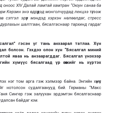
д оноос XIV Далай ламтай хамтран “Оюун санаа ба
ри Керзин энэ өдрүүдэд монголчуудад лекцээ түгээж
в сэтгэл эрүүл мэндэд хэрхэн нөлөөлдөг, стресс
дурлахын шалтгаан, бясалгаснаар тархинд гардаг
салгал” гэсэн үг тань анхаарал татлаа. Хүн
дал болсон. Гэхдээ олон хүн “Бясалгал миний
лтой яваа нь анзаарагддаг. Бясалгал үнэхээр
ийн хүмүүс бясалгаад үр өгөөжийг нь хүртэх
эх нэг том арга гэж хэлмээр байна. Энгийн хүмүүс
йг нотолсон судалгаанууд бий. Германы “Макс
Таня Сингер гэж залуухан эрдэмтэн бясалгаснаар
судалсан байдаг юм.
үмүүсээр хоёр долоо хоногийн турш асрах, энэрэх