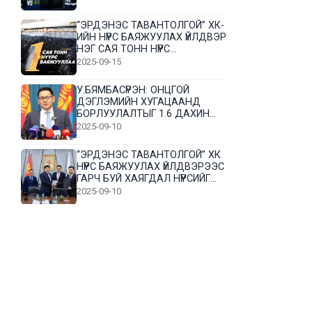
“ЭРДЭНЭС ТАВАНТОЛГОЙ” ХК-
ИЙН НҮҮРС БАЯЖУУЛАХ ҮЙЛДВЭР
НЭГ САЯ ТОНН НҮҮРС
БАЯЖУУЛЛАА
2025-09-15
У.БЯМБАСҮРЭН: ОНЦГОЙ
ДЭГЛЭМИЙН ХУГАЦААНД
БОРЛУУЛАЛТЫГ 1.6 ДАХИН
НЭМЭГДҮҮЛЭВ
2025-09-10
“ЭРДЭНЭС ТАВАНТОЛГОЙ” ХК
НҮҮРС БАЯЖУУЛАХ ҮЙЛДВЭРЭЭС
ГАРЧ БУЙ ХАЯГДАЛ НҮҮРСИЙГ
ДАХИН БОЛОВСРУУЛНА
2025-09-10
Л.Гүндалай: Дүр эсгэсэн худал
хуурмагтай эвлэрч чаддаггүй
нь миний алдаа байж магадгүй
2025-09-05
ЦОГТЦЭЦИЙ СУМЫН ЦАГААН-
ОВОО, СИЙРСТ БАГИЙН
ИРГЭДИЙН ТӨЛӨӨЛӨЛ НҮҮРС