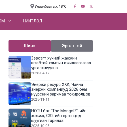
Улаанбаатар: 18°C
OM
НИЙТЛЭЛ
Шинэ
Эрэлттэй
Зэвсэгт хүчний жанжин
штабтай хамтын ажиллагаагаа
үргэлжлүүлнэ
2026-04-17
Энержи ресурс ХХК, Чайна
энержи компаниуд 2026 оны
нүүрсний зарчмаа тохиролцов
2025-11-11
HOTU баг “The MongolZ”-ийг
хожиж, CS2-ийн ертөнцөд
шуугиан тарилаа
2025-10-05